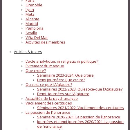
Paris
Grenoble
Lyon
Metz
Alicante
Madrid
Pamplona
Sevilla
Viña Del Mar
Activités des membres
Articles & textes
L’acte analytique, ni religieux ni politique?
Évitement du manque
Que croire?
Séminaire 2023-2024: Que croire
Demi journées: Que croire?
Qu »est-ce que l’A(a)autre?
Séminaires 2022/2023: Qu’est-ce-que l’A(a)autre?
Demi -journées sur l’A(a)autre
Actualités de la psychanalyse
Vacillement des certitudes
Séminaires 2021/2022: Vacillement des certitudes
La passion de l’Ignorance
Séminaire 2020/2021: La passion de l’ignorance
Journées et demi-journées 2020/2021: La passion
de l’ignorance