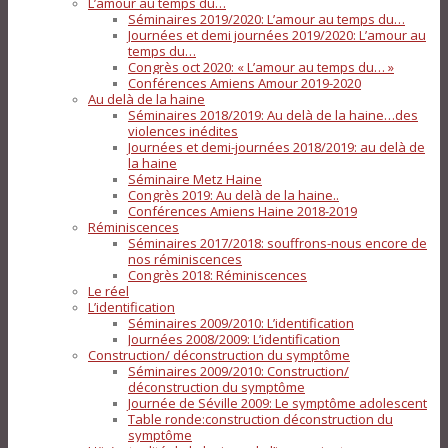
L’amour au temps du…
Séminaires 2019/2020: L’amour au temps du…
Journées et demi journées 2019/2020: L’amour au
temps du…
Congrès oct 2020: « L’amour au temps du… »
Conférences Amiens Amour 2019-2020
Au delà de la haine
Séminaires 2018/2019: Au delà de la haine…des
violences inédites
Journées et demi-journées 2018/2019: au delà de
la haine
Séminaire Metz Haine
Congrès 2019: Au delà de la haine..
Conférences Amiens Haine 2018-2019
Réminiscences
Séminaires 2017/2018: souffrons-nous encore de
nos réminiscences
Congrès 2018: Réminiscences
Le réel
L’identification
Séminaires 2009/2010: L’identification
Journées 2008/2009: L’identification
Construction/ déconstruction du symptôme
Séminaires 2009/2010: Construction/
déconstruction du symptôme
Journée de Séville 2009: Le symptôme adolescent
Table ronde:construction déconstruction du
symptôme