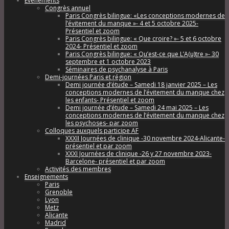
Évènements
Congrès annuel
Paris Congrès bilingue: «Les conceptions modernes de
l’évitement du manque »- 4 et 5 octobre 2025-
Présentiel et zoom
Paris Congrès bilingue: « Que croire? »- 5 et 6 octobre
2024- Présentiel et zoom
Paris Congrès bilingue: « Qu’est-ce que L’A(u)tre »- 30
septembre et 1 octobre 2023
Séminaires de psychanalyse à Paris
Demi-journées Paris et région
Demi journée d’étude – Samedi 18 janvier 2025 – Les
conceptions modernes de l’évitement du manque chez
les enfants- Présentiel et zoom
Demi journée d’étude – Samedi 24 mai 2025 – Les
conceptions modernes de l’évitement du manque chez
les psychoses- par zoom
Colloques auxquels participe AF
XXXII Journées de clinique -30 novembre 2024-Alicante-
présentiel et par zoom
XXXI Journées de clinique -26 y 27 novembre 2023-
Barcelone- présentiel et par zoom
Activités des membres
Enseignements
Paris
Grenoble
Lyon
Metz
Alicante
Madrid