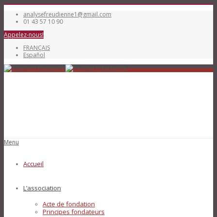
analysefreudienne1@gmail.com
01 43 57 10 90
Appelez-nous!
FRANÇAIS
Español
Menu
Accueil
L’association
Acte de fondation
Principes fondateurs