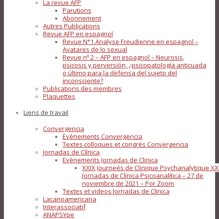
La revue AFP
Parutions
Abonnement
Autres Publications
Revue AFP en espagnol
Revue N°1 Analyse Freudienne en espagnol –
Avatares de lo sexual
Revue nº 2 – AFP en espagnol – Neurosis,
psicosis y perversión, ¿psicopatología anticuada
o último para la defensa del sujeto del
inconsciente?
Publications des membres
Plaquettes
Liens de travail
Convergencia
Evènements Convergencia
Textes colloques et congrès Convergencia
Jornadas de Clínica
Evènements Jornadas de Clinica
XXIX Journeés de Clinique Psychanalytique XX
Jornadas de Clínica Psicoanalítica – 27 de
noviembre de 2021 – Por Zoom
Textes et videos Jornadas de Clinica
Lacanoamericana
Interassociatif
ANAPSYpe