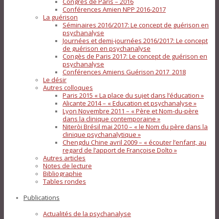
Congrès de Paris – 2016
Conférences Amien NPP 2016-2017
La guérison
Séminaires 2016/2017: Le concept de guérison en
psychanalyse
Journées et demi-journées 2016/2017: Le concept
de guérison en psychanalyse
Congès de Paris 2017: Le concept de guérison en
psychanalyse
Conférences Amiens Guérison 2017_2018
Le désir
Autres colloques
Paris 2015 « La place du sujet dans l’éducation »
Alicante 2014 – « Education et psychanalyse »
Lyon Novembre 2011 – « Père et Nom-du-père
dans la clinique contemporaine »
Niteròi Brésil mai 2010 – « le Nom du père dans la
clinique psychanalytique »
Chengdu Chine avril 2009 – « écouter l’enfant, au
regard de l’apport de Françoise Dolto »
Autres articles
Notes de lecture
Bibliographie
Tables rondes
Publications
Actualités de la psychanalyse