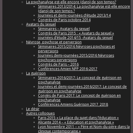
La psychanalyse est-elle encore (dans) de son temps?
Séminaires 2013/2014: La psychanalyse est-elle encore
(dans) de son temps ?
Journées et demi-journées d’étude 2013/14
Congrès de Paris octobre 2014
Avatars du sexuel
Séminaires – Avatars du sexuel
Congrès de Paris 2015 : « Avatars du sexuel »
journées d’étude 2014/15 -Avatars du sexuel
Névrose, psychose et perversion
Séminaires 2015/2016 Névroses psychoses et
perversions
Journées demi-journées 2015/2016 Névroses
psychoses perversions
Congrès de Paris – 2016
Conférences Amien NPP 2016-2017
La guérison
Séminaires 2016/2017: Le concept de guérison en
psychanalyse
Journées et demi-journées 2016/2017: Le concept de
guérison en psychanalyse
Congès de Paris 2017: Le concept de guérison en
psychanalyse
Conférences Amiens Guérison 2017_2018
Le désir
Autres colloques
Paris 2015 « La place du sujet dans l’éducation »
Alicante 2014 – « Education et psychanalyse »
Lyon Novembre 2011 – « Père et Nom-du-père dans la
clinique contemporaine »