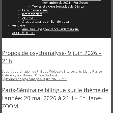
noviembre de 2021 – Por Zoom
Textes et videos Jornadas de Clinica
Lacanoamericana
Interassociatif
ANAPSYpe
Sites partenaires en lien de travail
Annuaire
Annuaire Espagne-France-Sudamerique
ACCÈS MEMBRES
Propos de psychanalyse- 9 juin 2026 –
21h
Sous la coordination de Philippe Woloszko Intervenants: Marie-France
Osterero, Eric Moreau, Philipe Woloszko
Paris-Séminaire bilingue sur le thème de
l’année: 20 mai 2026 à 21H – En ligne-
ZOOM