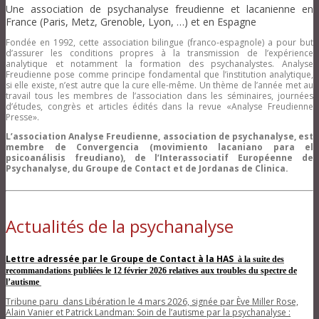
Une association de psychanalyse freudienne et lacanienne en
France (Paris, Metz, Grenoble, Lyon, …) et en Espagne
Fondée en 1992, cette association bilingue (franco-espagnole) a pour but
d’assurer les conditions propres à la transmission de l’expérience
analytique et notamment la formation des psychanalystes. Analyse
Freudienne pose comme principe fondamental que l’institution analytique,
si elle existe, n’est autre que la cure elle-même. Un thème de l’année met au
travail tous les membres de l’association dans les séminaires, journées
d’études, congrès et articles édités dans la revue «Analyse Freudienne
Presse».
L’association Analyse Freudienne, association de psychanalyse, est
membre de Convergencia (movimiento lacaniano para el
psicoanálisis freudiano), de l’Interassociatif Européenne de
Psychanalyse, du Groupe de Contact et de Jordanas de Clinica.
Actualités de la psychanalyse
Lettre adressée par le Groupe de Contact à la HAS
à la suite des
recommandations publiées
le 12 février 2026 relatives aux troubles du spectre de
l’autisme
Tribune paru dans Libération le 4 mars 2026, signée par Ève Miller Rose,
Alain Vanier et Patrick Landman: Soin de l’autisme par la psychanalyse :