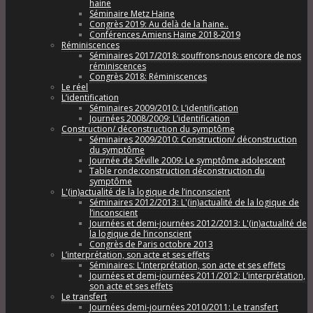
haine
Séminaire Metz Haine
Congrès 2019: Au delà de la haine..
Conférences Amiens Haine 2018-2019
Réminiscences
Séminaires 2017/2018: souffrons-nous encore de nos
réminiscences
Congrès 2018: Réminiscences
Le réel
L’identification
Séminaires 2009/2010: L’identification
Journées 2008/2009: L’identification
Construction/ déconstruction du symptôme
Séminaires 2009/2010: Construction/ déconstruction
du symptôme
Journée de Séville 2009: Le symptôme adolescent
Table ronde:construction déconstruction du
symptôme
L'(in)actualité de la logique de l’inconscient
Séminaires 2012/2013: L'(in)actualité de la logique de
l’inconscient
Journées et demi-journées 2012/2013: L'(in)actualité de
la logique de l’inconscient
Congrès de Paris octobre 2013
L’interprétation, son acte et ses effets
Séminaires: L’interprétation, son acte et ses effets
Journées et demi-journées 2011/2012: L’interprétation,
son acte et ses effets
Le transfert
Journées demi-journées 2010/2011: Le transfert