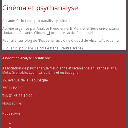
Cinéma et psychanalyse
Alicante-Ciclo cine, psicoanálisis y cultura
Activité organisé par Analyse Freudienne, El Molinet et Sede universitaria
ciudad de Alicante. Cliquer
ici
pour lire l’activité mensuel
Pour aller au blog de “Psicoanálisis y Cine Ciudad de Alicante” cliquer
ici
Cliquer ici pour lire
La otra escena (L’autre scène)
Association Analyse Freudienne
Association de psychanalyse freudienne et lacanienne en France (
Paris
,
Metz
,
Grenoble
,
Lyon
, …), au Chili et
en Espagne
.
39, avenue de la République
75011 PARIS
Tél: 01 43 57 10 90
Nous écrire
Nous suivre