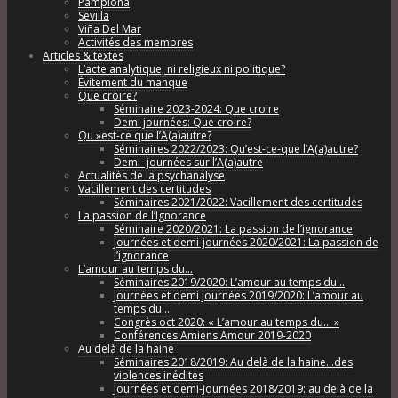
Pamplona
Sevilla
Viña Del Mar
Activités des membres
Articles & textes
L’acte analytique, ni religieux ni politique?
Évitement du manque
Que croire?
Séminaire 2023-2024: Que croire
Demi journées: Que croire?
Qu »est-ce que l’A(a)autre?
Séminaires 2022/2023: Qu’est-ce-que l’A(a)autre?
Demi -journées sur l’A(a)autre
Actualités de la psychanalyse
Vacillement des certitudes
Séminaires 2021/2022: Vacillement des certitudes
La passion de l’Ignorance
Séminaire 2020/2021: La passion de l’ignorance
Journées et demi-journées 2020/2021: La passion de
l’ignorance
L’amour au temps du…
Séminaires 2019/2020: L’amour au temps du…
Journées et demi journées 2019/2020: L’amour au
temps du…
Congrès oct 2020: « L’amour au temps du… »
Conférences Amiens Amour 2019-2020
Au delà de la haine
Séminaires 2018/2019: Au delà de la haine…des
violences inédites
Journées et demi-journées 2018/2019: au delà de la