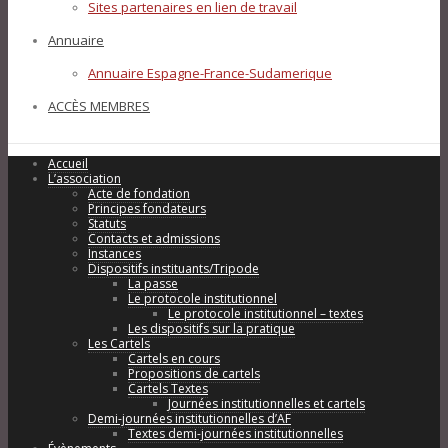
Sites partenaires en lien de travail
Annuaire
Annuaire Espagne-France-Sudamerique
ACCÈS MEMBRES
Accueil
L’association
Acte de fondation
Principes fondateurs
Statuts
Contacts et admissions
Instances
Dispositifs instituants/Tripode
La passe
Le protocole institutionnel
Le protocole institutionnel – textes
Les dispositifs sur la pratique
Les Cartels
Cartels en cours
Propositions de cartels
Cartels Textes
Journées institutionnelles et cartels
Demi-journées institutionnelles d’AF
Textes demi-journées institutionnelles