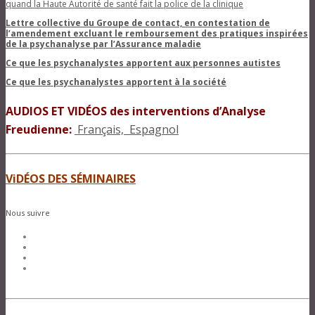
quand la Haute Autorité de santé fait la police de la clinique
Lettre collective du Groupe de contact, en contestation de
l’amendement exclua
nt le remboursement des pratiques inspirées
de la psychanalyse par l’Assurance maladie
Ce que les psychanalystes apportent aux personnes autistes
Ce que les psychanalystes apportent à la société
AUDIOS ET VIDÉOS des interventions d’Analyse
Freudienne:
Français,
Espagnol
ViDÉOS
DES SÉMINAIRES
Nous suivre