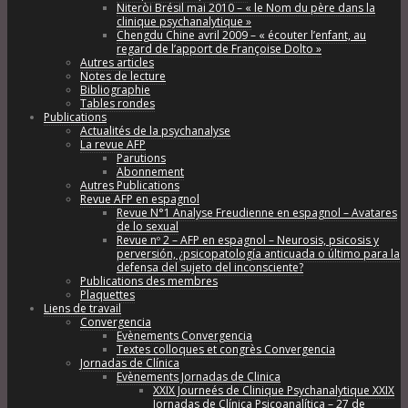
Niteròi Brésil mai 2010 – « le Nom du père dans la
clinique psychanalytique »
Chengdu Chine avril 2009 – « écouter l’enfant, au
regard de l’apport de Françoise Dolto »
Autres articles
Notes de lecture
Bibliographie
Tables rondes
Publications
Actualités de la psychanalyse
La revue AFP
Parutions
Abonnement
Autres Publications
Revue AFP en espagnol
Revue N°1 Analyse Freudienne en espagnol – Avatares
de lo sexual
Revue nº 2 – AFP en espagnol – Neurosis, psicosis y
perversión, ¿psicopatología anticuada o último para la
defensa del sujeto del inconsciente?
Publications des membres
Plaquettes
Liens de travail
Convergencia
Evènements Convergencia
Textes colloques et congrès Convergencia
Jornadas de Clínica
Evènements Jornadas de Clinica
XXIX Journeés de Clinique Psychanalytique XXIX
Jornadas de Clínica Psicoanalítica – 27 de