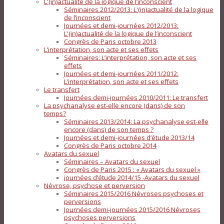
L'(in)actualité de la logique de l’inconscient
Séminaires 2012/2013: L'(in)actualité de la logique
de l’inconscient
Journées et demi-journées 2012/2013:
L'(in)actualité de la logique de l’inconscient
Congrès de Paris octobre 2013
L’interprétation, son acte et ses effets
Séminaires: L’interprétation, son acte et ses
effets
Journées et demi-journées 2011/2012:
L’interprétation, son acte et ses effets
Le transfert
Journées demi-journées 2010/2011: Le transfert
La psychanalyse est-elle encore (dans) de son
temps?
Séminaires 2013/2014: La psychanalyse est-elle
encore (dans) de son temps ?
Journées et demi-journées d’étude 2013/14
Congrès de Paris octobre 2014
Avatars du sexuel
Séminaires – Avatars du sexuel
Congrès de Paris 2015 : « Avatars du sexuel »
journées d’étude 2014/15 -Avatars du sexuel
Névrose, psychose et perversion
Séminaires 2015/2016 Névroses psychoses et
perversions
Journées demi-journées 2015/2016 Névroses
psychoses perversions