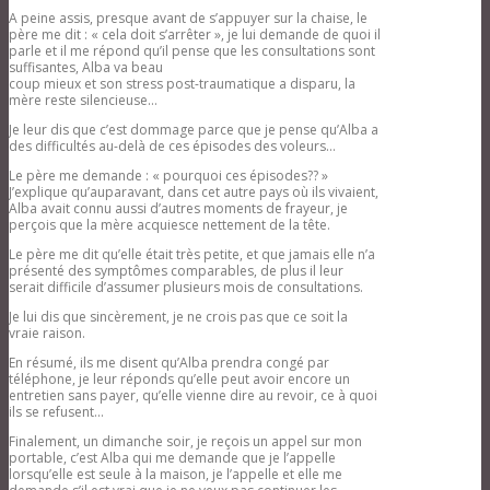
A peine assis, presque avant de s’appuyer sur la chaise, le
père me dit : « cela doit s’arrêter », je lui demande de quoi il
parle et il me répond qu’il pense que les consultations sont
suffisantes, Alba va beau
coup mieux et son stress post-traumatique a disparu, la
mère reste silencieuse…
Je leur dis que c’est dommage parce que je pense qu’Alba a
des difficultés au-delà de ces épisodes des voleurs…
Le père me demande : « pourquoi ces épisodes?? »
J’explique qu’auparavant, dans cet autre pays où ils vivaient,
Alba avait connu aussi d’autres moments de frayeur, je
perçois que la mère acquiesce nettement de la tête.
Le père me dit qu’elle était très petite, et que jamais elle n’a
présenté des symptômes comparables, de plus il leur
serait difficile d’assumer plusieurs mois de consultations.
Je lui dis que sincèrement, je ne crois pas que ce soit la
vraie raison.
En résumé, ils me disent qu’Alba prendra congé par
téléphone, je leur réponds qu’elle peut avoir encore un
entretien sans payer, qu’elle vienne dire au revoir, ce à quoi
ils se refusent…
Finalement, un dimanche soir, je reçois un appel sur mon
portable, c’est Alba qui me demande que je l’appelle
lorsqu’elle est seule à la maison, je l’appelle et elle me