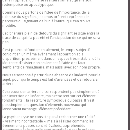
de la Prophétie, qui ne se réalisera jamais ; qu’elle soit
psychoses- par zoom
rédemptrice ou apocalyptique.
Colloques auxquels participe AF
XXXII Journées de clinique -30
Comme nous partons de l’idée de l’importance, de la
novembre 2024-Alicante- présentiel et
richesse du signifiant, le temps présent représente le
par zoom
parcours du signifiant de l’Un à l’Autre, qui s’en trouve
XXXI Journées de clinique -26 y 27
modifié.
novembre 2023-Barcelone- présentiel
et par zoom
Cet itinéraire plein de détours du signifiant se situe entre la
Activités des membres
trace de ce qui n’a pas été et l’anticipation de ce qui ne sera
Enseignements
pas.
Paris
C’est pourquoi fondamentalement, le temps subjectif
Grenoble
conjoint en un même évènement l’apparition et la
Lyon
disparition, précisément dans un espace très instable, où le
Metz
Moi tente d’exister non seulement à l’aide des faux
Alicante
semblants de l’imaginaire, mais aussi avec son nom propre.
Madrid
Pamplona
Nous raisonnons à partir d’une absence de linéarité pour le
Sevilla
sujet, pour qui le temps est fait d’avancées et de retours en
Viña Del Mar
arrière.
Activités des membres
Articles & textes
Ces retours en arrière ne correspondent pas simplement à
L’acte analytique, ni religieux ni politique?
une inversion de linéarité, mais reposent sur cet élément
Évitement du manque
fondamental : la réécriture symbolique du passé, Il n’est
Que croire?
pas simplement question d’éléments nouveaux qui
Séminaire 2023-2024: Que croire
laisseraient inchangé l’élément précédant.
Demi journées: Que croire?
Qu »est-ce que l’A(a)autre?
La psychanalyse ne consiste pas à rechercher une réalité
Séminaires 2022/2023: Qu’est-ce-que
« vraiment incontestable », mais à réaliser comment les
l’A(a)autre?
évènements passés sont ré-évalués, appréhendés
Demi -journées sur l’A(a)autre
autrement dès lors qu’ils sont actualisés dans le présent.