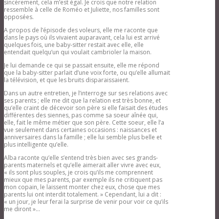
sincèrement, cela m’est égal. Je crois que notre relation
ressemble à celle de Roméo et Juliette, nos familles sont
opposées.
A propos de l’épisode des voleurs, elle me raconte que
dans le pays où ils vivaient auparavant, cela lui est arrivé
quelques fois, une baby-sitter restait avec elle, elle
entendait quelqu’un qui voulait cambrioler la maison.
Je lui demande ce qui se passait ensuite, elle me répond
que la baby-sitter parlait d’une voix forte, ou qu’elle allumait
la télévision, et que les bruits disparaissaient.
Dans un autre entretien, je l’interroge sur ses relations avec
ses parents ; elle me dit que la relation est très bonne, et
qu’elle craint de décevoir son père si elle faisait des études
différentes des siennes, pas comme sa soeur aînée qui,
elle, fait le même métier que son père. Cette soeur, elle l’a
vue seulement dans certaines occasions : naissances et
anniversaires dans la famille ; elle lui semble plus belle et
plus intelligente qu’elle.
Alba raconte qu’elle s’entend très bien avec ses grands-
parents maternels et qu’elle aimerait aller vivre avec eux,
« ils sont plus souples, je crois qu’ils me comprennent
mieux que mes parents, par exemple ils ne critiquent pas
mon copain, le laissent monter chez eux, chose que mes
parents lui ont interdit totalement. » Cependant, lui a dit :
« un jour, je leur ferai la surprise de venir pour voir ce qu’ils
me diront »…