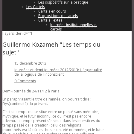
Les dispositifs sur la pratique
Les Cartels
Cartels en cours
Propositions de cartels
Cartels Textes
Journées institutionnelles et
cartels
[layerslider id=""]
Demi-journées institutionnelles d’AF
Textes demi-journées institutionnelles
Évènements
Guillermo Kozameh "Les temps du
Congrès annuel
sujet"
Paris Congrès bilingue: «Les
conceptions modernes de l’évitement
du manque »- 4 et 5 octobre 2025-
15 décembre 2013
Présentiel et zoom
Paris Congrès bilingue: « Que croire?
Journées et demi-journées 2012/2013: L'(in)actualité
»- 5 et 6 octobre 2024- Présentiel et
de la logique de l'inconscient
zoom
0 Comments
Paris Congrès bilingue: « Qu’est-ce
que L’A(u)tre »- 30 septembre et 1
Demi-journée du 24/11/12 à Paris
octobre 2023
Séminaires de psychanalyse à Paris
En paraphrasant le titre de l’année, on pourrait dire :
Demi-journées Paris et région
Dys(continuité) du présent.
Demi journée d’étude – Samedi 18
janvier 2025 – Les conceptions
C’est un temps qui se situe entre un passé sans mémoire,
modernes de l’évitement du manque
mythique, et le futur inconnu, ce qui n’est pas encore
chez les enfants- Présentiel et zoom
advenu. Le temps présent s’insinue dans les interstices du
Demi journée d’étude – Samedi 24 mai
temps passé de la création (celui des religions
2025 – Les conceptions modernes de
monothéistes), là où les choses ont été nommées, et le futur
l’évitement du manque chez les