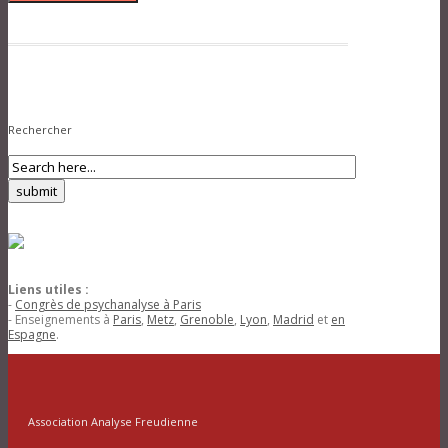
Rechercher
Liens utiles :
-
Congrès de psychanalyse à Paris
- Enseignements à
Paris
,
Metz
,
Grenoble
,
Lyon
,
Madrid
et
en
Espagne
.
Association Analyse Freudienne