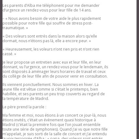
Paris 2015 « La place du sujet dans
l’éducation »
Les parents d’Alba me téléphonent pour me demander
Alicante 2014 – « Education et
d’urgence un rendez-vous pour leur fille de 14 ans.
psychanalyse »
– « Nous avons besoin de votre aide le plus rapidement
Lyon Novembre 2011 – « Père et Nom-
possible pour notre fille qui souffre de stress post-
du-père dans la clinique
traumatique. »
contemporaine »
Niteròi Brésil mai 2010 – « le Nom du
« Des voleurs sont entrés dans la maison alors qu’elle
père dans la clinique
dormait, nous n’étions pas là, elle a encore peur. »
psychanalytique »
Chengdu Chine avril 2009 – « écouter
« Heureusement, les voleurs n’ont rien pris et n’ont rien
l’enfant, au regard de l’apport de
cassé. »
Françoise Dolto »
Autres articles
Je leur propose un entretien avec eux et leur fille, en leur
Notes de lecture
donnant, vu l’urgence, un rendez-vous pour le lendemain, ils
Bibliographie
sont disposés à aménager leurs horaires de travail et ceux
Tables rondes
du collège de leur fille afin de pouvoir venir en consultation.
Publications
Actualités de la psychanalyse
Ils viennent ponctuellement. Nous sommes en hiver. La
La revue AFP
jeune fille est vêtue comme si c’était le printemps, bien
Parutions
habillée, et ses parents un peu trop couverts au regard de
Abonnement
la température de Madrid.
Autres Publications
Le père prend la parole :
Revue AFP en espagnol
Revue N°1 Analyse Freudienne en
Ma femme et moi, nous étions à un concert ce jour-là, nous
espagnol – Avatares de lo sexual
étions invités, c’était un évènement quasi historique à
Revue nº 2 – AFP en espagnol –
Madrid (c’était la première fois que l’on jouait ensemble
Neurosis, psicosis y perversión,
toute une série de symphonies). Quand j’ai vu que notre fille
¿psicopatología anticuada o último
m’appelait, je suis sorti de la salle de concert et j’ai entendu
para la defensa del sujeto del
la voix terrorisée d’Alba : « papa, des voleurs sont entrés