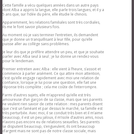
Cette famille a vécu quelques années dans un autre pays
dont Alba a appris la langue, elle parle trois langues, et il y a
5 ans que, sur l’idée du père, elle étudie le chinois.
Apparemment, les relations familiales sont très cordiales,
ils me le font savoir plusieurs fois.
Au moment où je vais terminer l’entretien, ils demandent
que je donne un tranquillisant à leur fille, pour qu’elle
puisse aller au collège sans problèmes.
Je leur dis que je préfère attendre un peu, et que je souhaite
parler avec Alba seul à seul ; je lui donne un rendez-vous
pour le lendemain.
Premier entretien avec Alba : elle vient à l’heure, s’assoit et
commence à parler aisément. Ce qui attire mon attention,
c’est qu’elle engage rapidement avec moi une relation de
confiance, lorsque je lui pose une question, elle fait une
réponse très complète ; cela me coûte de l’interrompre.
Parmi d’autres sujets, elle m’apprend qu’elle est très
amoureuse d’un garçon de sa classe, mais que ses parents
ne veulent rien savoir de cette relation : mes parents disent
que c’est un fainéant et par dessus le marché, sa famille est
très perturbée. Avec moi, il se conduit très bien et il m’aime
beaucoup, il est un peu jaloux, il m’isole d’autres amis, nous
n’avons pas encore eu de relations sexuelles. Ses parents
se disputent beaucoup, s’engueulent, ils ont beaucoup
d’argent mais ne sont pas de notre classe sociale, mais