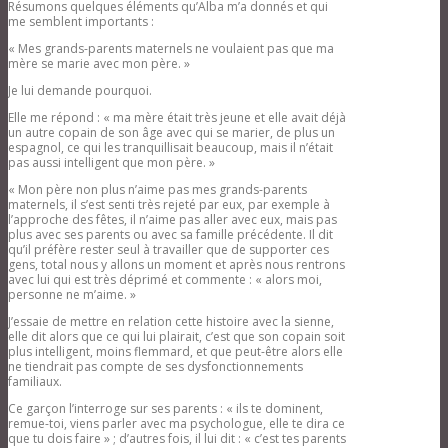
Résumons quelques éléments qu’Alba m’a donnés et qui
me semblent importants :
« Mes grands-parents maternels ne voulaient pas que ma
mère se marie avec mon père. »
Je lui demande pourquoi.
Elle me répond : « ma mère était très jeune et elle avait déjà
un autre copain de son âge avec qui se marier, de plus un
espagnol, ce qui les tranquillisait beaucoup, mais il n’était
pas aussi intelligent que mon père. »
« Mon père non plus n’aime pas mes grands-parents
maternels, il s’est senti très rejeté par eux, par exemple à
l’approche des fêtes, il n’aime pas aller avec eux, mais pas
plus avec ses parents ou avec sa famille précédente. Il dit
qu’il préfère rester seul à travailler que de supporter ces
gens, total nous y allons un moment et après nous rentrons
avec lui qui est très déprimé et commente : « alors moi,
personne ne m’aime. »
J’essaie de mettre en relation cette histoire avec la sienne,
elle dit alors que ce qui lui plairait, c’est que son copain soit
plus intelligent, moins flemmard, et que peut-être alors elle
ne tiendrait pas compte de ses dysfonctionnements
familiaux.
Ce garçon l’interroge sur ses parents : « ils te dominent,
remue-toi, viens parler avec ma psychologue, elle te dira ce
que tu dois faire » ; d’autres fois, il lui dit : « c’est tes parents