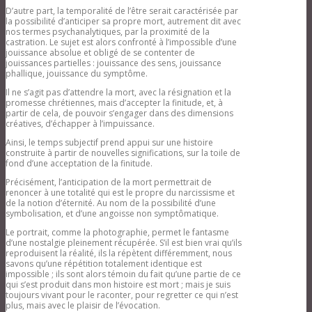
psychanalyse est-elle encore (dans) de
son temps ?
D’autre part, la temporalité de l’être serait caractérisée par
Journées et demi-journées d’étude
la possibilité d’anticiper sa propre mort, autrement dit avec
2013/14
nos termes psychanalytiques, par la proximité de la
Congrès de Paris octobre 2014
castration. Le sujet est alors confronté à l’impossible d’une
Avatars du sexuel
jouissance absolue et obligé de se contenter de
Séminaires – Avatars du sexuel
jouissances partielles : jouissance des sens, jouissance
Congrès de Paris 2015 : « Avatars du
phallique, jouissance du symptôme.
sexuel »
Il ne s’agit pas d’attendre la mort, avec la résignation et la
journées d’étude 2014/15 -Avatars du
promesse chrétiennes, mais d’accepter la finitude, et, à
sexuel
partir de cela, de pouvoir s’engager dans des dimensions
Névrose, psychose et perversion
créatives, d’échapper à l’impuissance.
Séminaires 2015/2016 Névroses
psychoses et perversions
Ainsi, le temps subjectif prend appui sur une histoire
Journées demi-journées 2015/2016
construite à partir de nouvelles significations, sur la toile de
Névroses psychoses perversions
fond d’une acceptation de la finitude.
Congrès de Paris – 2016
Conférences Amien NPP 2016-2017
Précisément, l’anticipation de la mort permettrait de
La guérison
renoncer à une totalité qui est le propre du narcissisme et
Séminaires 2016/2017: Le concept de
de la notion d’éternité. Au nom de la possibilité d’une
guérison en psychanalyse
symbolisation, et d’une angoisse non symptômatique.
Journées et demi-journées 2016/2017:
Le concept de guérison en
Le portrait, comme la photographie, permet le fantasme
psychanalyse
d’une nostalgie pleinement récupérée. S’il est bien vrai qu’ils
Congès de Paris 2017: Le concept de
reproduisent la réalité, ils la répètent différemment, nous
guérison en psychanalyse
savons qu’une répétition totalement identique est
Conférences Amiens Guérison
impossible ; ils sont alors témoin du fait qu’une partie de ce
2017_2018
qui s’est produit dans mon histoire est mort ; mais je suis
Le désir
toujours vivant pour le raconter, pour regretter ce qui n’est
Autres colloques
plus, mais avec le plaisir de l’évocation.