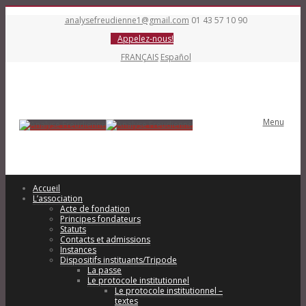
analysefreudienne1@gmail.com
01 43 57 10 90
Appelez-nous!
FRANÇAIS
Español
Menu
Accueil
L’association
Acte de fondation
Principes fondateurs
Statuts
Contacts et admissions
Instances
Dispositifs instituants/Tripode
La passe
Le protocole institutionnel
Le protocole institutionnel –
textes