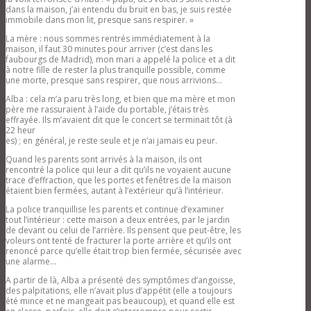
inconsciente?
dans la maison, j’ai entendu du bruit en bas, je suis restée
Publications des membres
immobile dans mon lit, presque sans respirer. »
Plaquettes
Liens de travail
La mère : nous sommes rentrés immédiatement à la
Convergencia
maison, il faut 30 minutes pour arriver (c’est dans les
Evènements Convergencia
faubourgs de Madrid), mon mari a appelé la police et a dit
Textes colloques et congrès
à notre fille de rester la plus tranquille possible, comme
Convergencia
une morte, presque sans respirer, que nous arrivions…
Jornadas de Clínica
Evènements Jornadas de Clinica
Alba : cela m’a paru très long, et bien que ma mère et mon
XXIX Journeés de Clinique
père me rassuraient à l’aide du portable, j’étais très
Psychanalytique XXIX Jornadas
effrayée. Ils m’avaient dit que le concert se terminait tôt (à
de Clínica Psicoanalítica – 27 de
22 heur
noviembre de 2021 – Por
es) ; en général, je reste seule et je n’ai jamais eu peur.
Zoom
Textes et videos Jornadas de Clinica
Quand les parents sont arrivés à la maison, ils ont
Lacanoamericana
rencontré la police qui leur a dit qu’ils ne voyaient aucune
Interassociatif
trace d’effraction, que les portes et fenêtres de la maison
ANAPSYpe
étaient bien fermées, autant à l’extérieur qu’à l’intérieur.
Sites partenaires en lien de travail
La police tranquillise les parents et continue d’examiner
Annuaire
tout l’intérieur : cette maison a deux entrées, par le jardin
Annuaire Espagne-France-Sudamerique
de devant ou celui de l’arrière. Ils pensent que peut-être, les
ACCÈS MEMBRES
voleurs ont tenté de fracturer la porte arrière et qu’ils ont
renoncé parce qu’elle était trop bien fermée, sécurisée avec
une alarme…
A partir de là, Alba a présenté des symptômes d’angoisse,
des palpitations, elle n’avait plus d’appétit (elle a toujours
été mince et ne mangeait pas beaucoup), et quand elle est