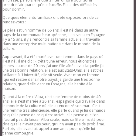
en classe, parfois, elle doit s’interrompre pour sortir
prendre l’air, parce qu’elle étouffe. Elle a des difficultés
pour dormir.
Quelques éléments familiaux ont été exposés lors de ce
rendez-vous :
Le père est un homme de 66 ans, il est né dans un autre
pays de la communauté européenne, il est venu en Espagne
il y a 15 ans, il y a rencontré sa femme actuelle, il travaille
dans une entreprise multi-nationale dans le monde de la
culture.
Auparavant, il a été marié avec une femme dans le pays où
il est né ; il me dit : « c’était une erreur, nous étions très
jeunes, autour de 20 ans, j’ai une fille aînée avec laquelle j’ai
une très bonne relation, elle est aux Etats-Unis, elle est très
brillante à l’Université, elle vit seule. Avec mon ex-femme
(qui est restée dans notre pays), je garde une très bonne
relation, quand elle vient en Espagne, elle habite à la
maison.
Quand à la mère d’Alba, c’est une femme de moins de 40
ans (elle s’est mariée à 26 ans), espagnole qui travaille dans
le monde de la culture où elle a rencontré son mari. C’est
une femme très silencieuse, elle parle quand je lui demande
ce qu’elle pense de ce qui est arrivé : elle pense que l’on
n’aurait pas dû laisser Alba seule, mais sa fille a insisté pour
dire qu’elle n’avait pas peur, qu’il n’y avait pas de problème.
Parfois, elle avait fait appel à une amie pour qu’elle lui
tienne compagnie.