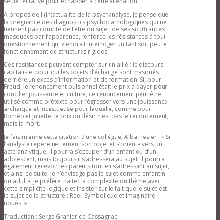
seule tentative pour échapper à cette aliénation.
A propos de l'(in)actualité de la psychanalyse, je pense que
la prégnance des diagnostics psychopathologiques qui ne
tiennent pas compte de l’être du sujet, de ses souffrances
masquées par l’apparence, renforce les résistances à tout
questionnement qui viendrait interroger un tant soit peu le
fonctionnement de structures rigides.
Ces résistances peuvent compter sur un allié : le discours
capitaliste, pour qui les objets d’échange sont masqués
derrière un excés d’information et de formation. Si, pour
Freud, le renoncement pulsionnel était le prix à payer pour
concilier jouissance et culture, ce renoncement peut être
utilisé comme prétexte pour régresser vers une jouissance
archaïque et incestueuse pour laquelle, comme pour
Roméo et Juliette, le prix du désir n’est pas le renoncement,
mais la mort.
Je fais mienne cette citation d’une collègue, Alba Flesler : « Si
l’analyste repère nettement son objet et s’oriente vers un
acte analytique, il pourra s’occuper d’un enfant ou d’un
adolescent, mais toujours il s’adressera au sujet. Il pourra
également recevoir les parents tout en s’adressant au sujet,
et ainsi de suite. Je n’envisage pas le sujet comme enfantin
ou adulte. Je préfère traiter la complexité du thème avec
cette simplicité logique et insister sur le fait que le sujet est
le sujet de la structure : Réel, Symbolique et Imaginaire
noués. »
Traduction : Serge Granier de Cassagnac