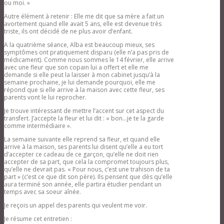
ou moi. »
Autre élément à retenir : Elle me dit que sa mère a fait un
avortement quand elle avait 5 ans, elle est devenue très
triste, ils ont décidé de ne plus avoir d’enfant.
A la quatrième séance, Alba est beaucoup mieux, ses
symptômes ont pratiquement disparu (elle n’a pas pris de
médicament). Comme nous sommes le 14 février, elle arrive
avec une fleur que son copain lui a offert et elle me
demande si elle peut la laisser à mon cabinet jusqu’à la
semaine prochaine, je lui demande pourquoi, elle me
répond que si elle arrive à la maison avec cette fleur, ses
parents vont le lui reprocher.
Je trouve intéressant de mettre l’accent sur cet aspect du
transfert. J’accepte la fleur et lui dit : « bon…je te la garde
comme intermédiaire ».
La semaine suivante elle reprend sa fleur, et quand elle
arrive à la maison, ses parents lui disent qu’elle a eu tort
d’accepter ce cadeau de ce garçon, qu’elle ne doit rien
accepter de sa part, que cela la compromet toujours plus,
qu’elle ne devrait pas. « Pour nous, c’est une trahison de ta
part » (c’est ce que dit son père). Ils pensent que dès qu’elle
aura terminé son année, elle partira étudier pendant un
temps avec sa soeur aînée.
Je reçois un appel des parents qui veulent me voir.
Je résume cet entretien :