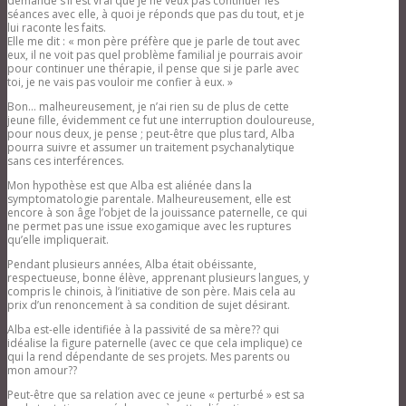
demande s’il est vrai que je ne veux pas continuer les
séances avec elle, à quoi je réponds que pas du tout, et je
lui raconte les faits.
Elle me dit : « mon père préfère que je parle de tout avec
eux, il ne voit pas quel problème familial je pourrais avoir
pour continuer une thérapie, il pense que si je parle avec
toi, je ne vais pas vouloir me confier à eux. »
Bon… malheureusement, je n’ai rien su de plus de cette
jeune fille, évidemment ce fut une interruption douloureuse,
pour nous deux, je pense ; peut-être que plus tard, Alba
pourra suivre et assumer un traitement psychanalytique
sans ces interférences.
Mon hypothèse est que Alba est aliénée dans la
symptomatologie parentale. Malheureusement, elle est
encore à son âge l’objet de la jouissance paternelle, ce qui
ne permet pas une issue exogamique avec les ruptures
qu’elle impliquerait.
Pendant plusieurs années, Alba était obéissante,
respectueuse, bonne élève, apprenant plusieurs langues, y
compris le chinois, à l’initiative de son père. Mais cela au
prix d’un renoncement à sa condition de sujet désirant.
Alba est-elle identifiée à la passivité de sa mère?? qui
idéalise la figure paternelle (avec ce que cela implique) ce
qui la rend dépendante de ses projets. Mes parents ou
mon amour??
Peut-être que sa relation avec ce jeune « perturbé » est sa