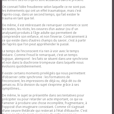
Actualités de la psychanalyse
Vacillement des certitudes
On connait l’idée freudienne selon laquelle ce ne sont pas
Séminaires 2021/2022: Vacillement des
les évènements qui ont un effet traumatique, mais c’est
certitudes
l’après-coup, dans un second temps, qui fait exister le
La passion de l’Ignorance
trauma en tant que tel.
Séminaire 2020/2021: La passion de
De même, il est intéressant de remarquer comment ce sont
l’ignorance
les textes, les récits, les oeuvres d’un auteur (ou d’ un
Journées et demi-journées 2020/2021:
analysant) produits à l’âge adulte qui permettent de
La passion de l’ignorance
comprendre son enfance, et non l’inverse. Contrairement à
L’amour au temps du…
ce qui existe dans d’autres champs du savoir, c’est à partir
Séminaires 2019/2020: L’amour au
de l’après que l’on peut appréhender le passé.
temps du…
Journées et demi journées 2019/2020:
Le temps de l’inconscient n’a rien à voir avec le temps
L’amour au temps du…
linéaire. Comme Freud le remarquait, c’est un temps
Congrès oct 2020: « L’amour au temps
logique, atemporel : les faits se situent dans une synchronie
du… »
et non dans la diachronie trompeuse dans laquelle nous
Conférences Amiens Amour 2019-
évoluons quotidiennement.
2020
Au delà de la haine
Il existe certains moments privilégiés qui nous permettent
Séminaires 2018/2019: Au delà de la
d’observer cette synchronie : les formations de
haine…des violences inédites
l’inconscient, les impressions de déjà vu, déjà dit ou de
Journées et demi-journées 2018/2019:
jamais vu. Et la division du sujet s’exprime grâce à ses
au delà de la haine
symptômes…
Séminaire Metz Haine
Congrès 2019: Au delà de la haine..
De même, le sujet se présentifie dans ses tentatives pour
Conférences Amiens Haine 2018-2019
précipiter ou pour retarder un acte important, ce qui va
Réminiscences
l’amener à produire une chose incomplète, fragmentaire, à
Séminaires 2017/2018: souffrons-nous
l’opposé d’un imaginaire consistant. Comme s’il s’agissait
encore de nos réminiscences
d’une oeuvre théâtrale qui resterait à l’état d’ébauche. C’est
Congrès 2018: Réminiscences