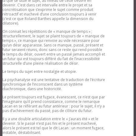
là que se situe le sujet, au niveau de cette oeuvre en
Le réel
devenir. C’est dans cet intervalle entre le projet et sa
L’identification
concrétisation que s’exprime le sujet comme produit
Séminaires 2009/2010: L’identification
rétroactif et inachevé d’une conclusion toujours à venir
Journées 2008/2009: L’identification
(c’est ce que Roland Barthes appelle la dimension du
Construction/ déconstruction du symptôme
dilatoire).
Séminaires 2009/2010: Construction/
déconstruction du symptôme
On connait les répétitions de « manque de temps » ;
Journée de Séville 2009: Le symptôme
structurellement, le sujet se plaint toujours de « manque de
adolescent
temps », ce manque qui renvoie au vide nécessaire pour
Table ronde:construction
qu’un désir apparaisse. Sans ce manque, passé, présent et
déconstruction du symptôme
futur seraient réunis, donc sans ce reste qui rend possible
L'(in)actualité de la logique de l’inconscient
le temps du désir, ouvert entre un passé jamais accompli et
Séminaires 2012/2013: L'(in)actualité
un futur qui est toujours différé du fait de l’inaccessibilité
de la logique de l’inconscient
structurelle d’une pleine réalisation de désir.
Journées et demi-journées 2012/2013:
Le temps du sujet entre nostalgie et utopie.
L'(in)actualité de la logique de
l’inconscient
La psychanalyse est une tentative de traduction de l’écriture
Congrès de Paris octobre 2013
synchronique de l’inconscient dans un système
L’interprétation, son acte et ses effets
diachronique, dans une historicité.
Séminaires: L’interprétation, son acte
et ses effets
Le présent toujours est fugace, évanescent, ce n’est que par
Journées et demi-journées 2011/2012:
l’imaginaire qu’il prend consistance, comme le remarque
L’interprétation, son acte et ses effets
Lacan en se référant au futur antérieur : pour le sujet, il n’y a
Le transfert
pas d’achèvement du passé, pas de clôture du futur.
Journées demi-journées 2010/2011: Le
transfert
Il y a une double articulation entre le « j’aurais été » et le
La psychanalyse est-elle encore (dans) de son
devenir. Si le passé n’est pas fini et le présent inachevé,
temps?
alors le présent est tel que le dit Lacan : un moment fugace,
Séminaires 2013/2014: La
instable, déstabilisant.