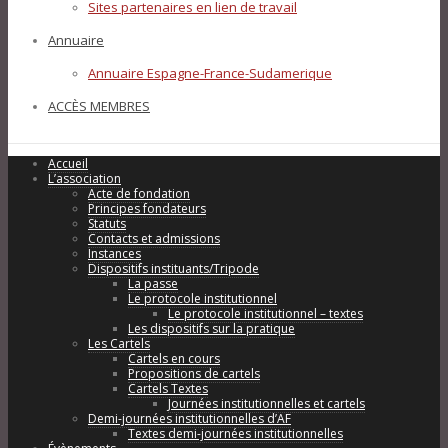
Sites partenaires en lien de travail
Annuaire
Annuaire Espagne-France-Sudamerique
ACCÈS MEMBRES
Accueil
L’association
Acte de fondation
Principes fondateurs
Statuts
Contacts et admissions
Instances
Dispositifs instituants/Tripode
La passe
Le protocole institutionnel
Le protocole institutionnel – textes
Les dispositifs sur la pratique
Les Cartels
Cartels en cours
Propositions de cartels
Cartels Textes
Journées institutionnelles et cartels
Demi-journées institutionnelles d’AF
Textes demi-journées institutionnelles