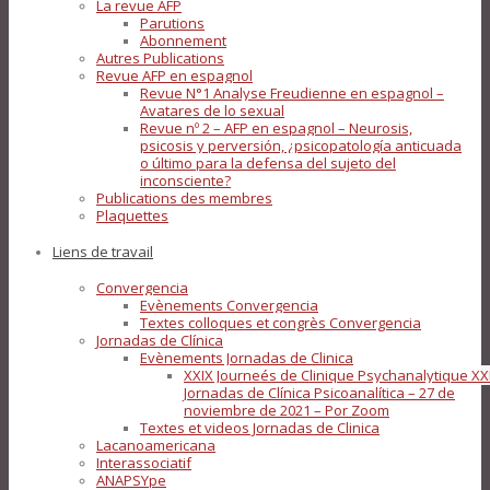
La revue AFP
Parutions
Abonnement
Autres Publications
Revue AFP en espagnol
Revue N°1 Analyse Freudienne en espagnol –
Avatares de lo sexual
Revue nº 2 – AFP en espagnol – Neurosis,
psicosis y perversión, ¿psicopatología anticuada
o último para la defensa del sujeto del
inconsciente?
Publications des membres
Plaquettes
Liens de travail
Convergencia
Evènements Convergencia
Textes colloques et congrès Convergencia
Jornadas de Clínica
Evènements Jornadas de Clinica
XXIX Journeés de Clinique Psychanalytique XX
Jornadas de Clínica Psicoanalítica – 27 de
noviembre de 2021 – Por Zoom
Textes et videos Jornadas de Clinica
Lacanoamericana
Interassociatif
ANAPSYpe