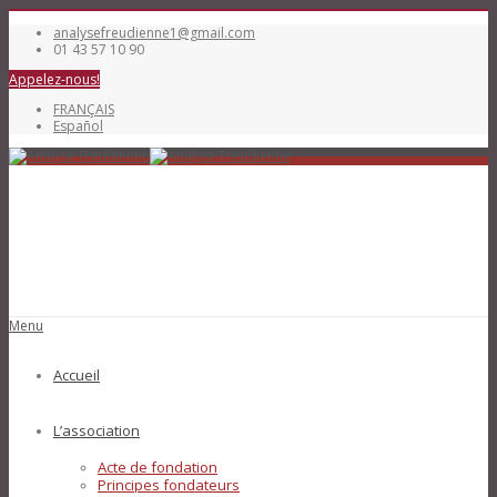
analysefreudienne1@gmail.com
01 43 57 10 90
Appelez-nous!
FRANÇAIS
Español
Menu
Accueil
L’association
Acte de fondation
Principes fondateurs