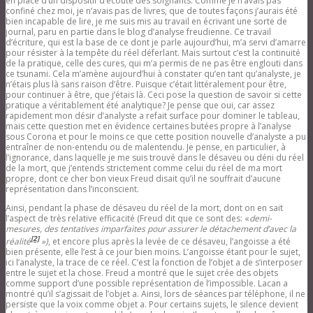
en place d’un dispositif d’écoute des soignants. Comme je n’avais pas
confiné chez moi, je n’avais pas de livres, que de toutes façons j’aurais été
bien incapable de lire, je me suis mis au travail en écrivant une sorte de
journal, paru en partie dans le blog d’analyse freudienne. Ce travail
d’écriture, qui est la base de ce dont je parle aujourd’hui, m’a servi d’amarre
pour résister à la tempête du réel déferlant. Mais surtout c’est la continuité
de la pratique, celle des cures, qui m’a permis de ne pas être englouti dans
ce tsunami. Cela m’amène aujourd’hui à constater qu’en tant qu’analyste, je
n’étais plus là sans raison d’être. Puisque c’était littéralement pour être,
pour continuer à être, que j’étais là. Ceci pose la question de savoir si cette
pratique a véritablement été analytique? Je pense que oui, car assez
rapidement mon désir d’analyste a refait surface pour dominer le tableau,
mais cette question met en évidence certaines butées propre à l’analyse
sous Corona et pour le moins ce que cette position nouvelle d’analyste a pu
entraîner de non-entendu ou de malentendu. Je pense, en particulier, à
l’ignorance, dans laquelle je me suis trouvé dans le désaveu ou déni du réel
de la mort, que j’entends strictement comme celui du réel de ma mort
propre, dont ce cher bon vieux Freud disait qu’il ne souffrait d’aucune
représentation dans l’inconscient.
Ainsi, pendant la phase de désaveu du réel de la mort, dont on en sait
l’aspect de très relative efficacité (Freud dit que ce sont des: «
demi-
mesures, des tentatives imparfaites pour assurer le détachement d’avec la
[2]
réalité
»)
, et encore plus après la levée de ce désaveu, l’angoisse a été
bien présente, elle l’est à ce jour bien moins. L’angoisse étant pour le sujet,
ici l’analyste, la trace de ce réel. C’est la fonction de l’objet a de s’interposer
entre le sujet et la chose. Freud a montré que le sujet crée des objets
comme support d’une possible représentation de l’impossible. Lacan a
montré qu’il s’agissait de l’objet a. Ainsi, lors de séances par téléphone, il ne
persiste que la voix comme objet a. Pour certains sujets, le silence devient