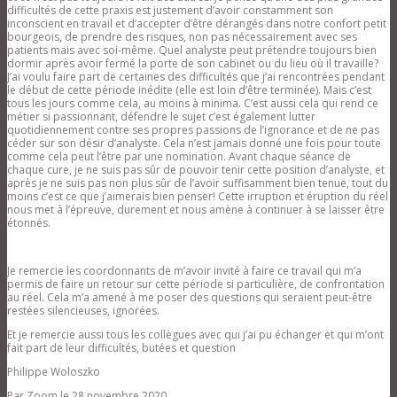
difficultés de cette praxis est justement d’avoir constamment son
inconscient en travail et d’accepter d’être dérangés dans notre confort petit
bourgeois, de prendre des risques, non pas nécessairement avec ses
patients mais avec soi-même. Quel analyste peut prétendre toujours bien
dormir après avoir fermé la porte de son cabinet ou du lieu où il travaille?
J’ai voulu faire part de certaines des difficultés que j’ai rencontrées pendant
le début de cette période inédite (elle est loin d’être terminée). Mais c’est
tous les jours comme cela, au moins à minima. C’est aussi cela qui rend ce
métier si passionnant, défendre le sujet c’est également lutter
quotidiennement contre ses propres passions de l’ignorance et de ne pas
céder sur son désir d’analyste. Cela n’est jamais donné une fois pour toute
comme cela peut l’être par une nomination. Avant chaque séance de
chaque cure, je ne suis pas sûr de pouvoir tenir cette position d’analyste, et
après je ne suis pas non plus sûr de l’avoir suffisamment bien tenue, tout du
moins c’est ce que j’aimerais bien penser! Cette irruption et éruption du réel
nous met à l’épreuve, durement et nous amène à continuer à se laisser être
étonnés.
Je remercie les coordonnants de m’avoir invité à faire ce travail qui m’a
permis de faire un retour sur cette période si particulière, de confrontation
au réel. Cela m’a amené à me poser des questions qui seraient peut-être
restées silencieuses, ignorées.
Et je remercie aussi tous les collègues avec qui j’ai pu échanger et qui m’ont
fait part de leur difficultés, butées et question
Philippe Woloszko
Par Zoom le 28 novembre 2020.