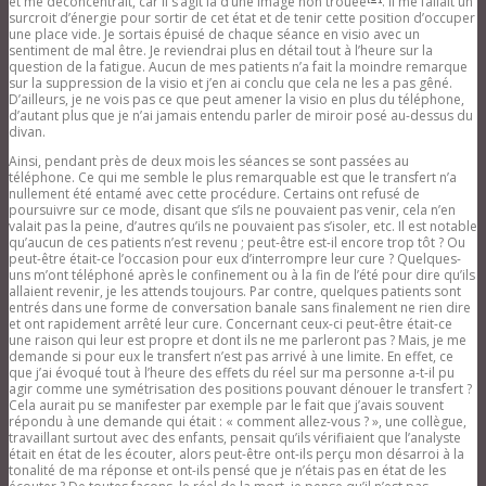
et me déconcentrait, car il s’agit là d’une image non trouée
. Il me fallait un
surcroit d’énergie pour sortir de cet état et de tenir cette position d’occuper
une place vide. Je sortais épuisé de chaque séance en visio avec un
sentiment de mal être. Je reviendrai plus en détail tout à l’heure sur la
question de la fatigue. Aucun de mes patients n’a fait la moindre remarque
sur la suppression de la visio et j’en ai conclu que cela ne les a pas gêné.
D’ailleurs, je ne vois pas ce que peut amener la visio en plus du téléphone,
d’autant plus que je n’ai jamais entendu parler de miroir posé au-dessus du
divan.
Ainsi, pendant près de deux mois les séances se sont passées au
téléphone. Ce qui me semble le plus remarquable est que le transfert n’a
nullement été entamé avec cette procédure. Certains ont refusé de
poursuivre sur ce mode, disant que s’ils ne pouvaient pas venir, cela n’en
valait pas la peine, d’autres qu’ils ne pouvaient pas s’isoler, etc. Il est notable
qu’aucun de ces patients n’est revenu ; peut-être est-il encore trop tôt ? Ou
peut-être était-ce l’occasion pour eux d’interrompre leur cure ? Quelques-
uns m’ont téléphoné après le confinement ou à la fin de l’été pour dire qu’ils
allaient revenir, je les attends toujours. Par contre, quelques patients sont
entrés dans une forme de conversation banale sans finalement ne rien dire
et ont rapidement arrêté leur cure. Concernant ceux-ci peut-être était-ce
une raison qui leur est propre et dont ils ne me parleront pas ? Mais, je me
demande si pour eux le transfert n’est pas arrivé à une limite. En effet, ce
que j’ai évoqué tout à l’heure des effets du réel sur ma personne a-t-il pu
agir comme une symétrisation des positions pouvant dénouer le transfert ?
Cela aurait pu se manifester par exemple par le fait que j’avais souvent
répondu à une demande qui était : « comment allez-vous ? », une collègue,
travaillant surtout avec des enfants, pensait qu’ils vérifiaient que l’analyste
était en état de les écouter, alors peut-être ont-ils perçu mon désarroi à la
tonalité de ma réponse et ont-ils pensé que je n’étais pas en état de les