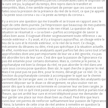
concevoir que ces changements parfois considérables dans le dispositif de
la cure ont pu, la plupart du temps, être repris dans le transfert et
interprétés. Mais, il me semble important de penser que ces cures se sont
faites sous la pression de la présence du réel de la mort, ce que j’ai appelé:
« la peste sous corona » ou « la peste au temps du corona ».
Il y a encore une question qui me travaille et se trouve en rapport avec le
sujet de cette demi-journée. J’ai l’impression que beaucoup de mes patients
ont poursuivi leurs cures comme si de rien n’était. La question de la
situation se résumait à: « ca va bien » parfois accompagné de savoir si
j’allais bien aussi. Il s’agissait d’éviter soigneusement toute référence « au
monde extérieur ». Il y avait, et il y a toujours aujourd’hui, un clivage entre le
lieu de la cure et le monde extérieur, ici le réel de la mort. Ce clivage,
mécanisme du désaveu ou déni, n’est pas spécifique à la situation actuelle.
En effet, nombreux sont les analysants ayant parfois fait des cures tout à fait
approfondies dont une part importante de leur vie a été ignorée, n’a pas
été abordée lors de leur cure. C’est dire que la passion de l’ignorance n’a
pas été entamée pour certains domaines. Mais si, comme je le pense, la
psychanalyse est bien la clinique du réel, ne pas aborder le réel dans une
cure sous corona pose question. Bien sûr, le sujet cherche à ignorer le réel.
Mais il ne peut pas ne pas être, pour le moins, dérangé par ce réel. Or, la
fonction du psychanalyste consiste à accompagner le sujet sur le chemin
permettant de s’arranger avec ce réel. Il y a bien entendu des analysants qui
viennent déposer sur le divan ce dérangement, ne plus vouloir rien en
savoir dès que la séance est terminée et conserver leur vie bien rangée. Je
pense que c’est ce qu’il s’est passé pour ces analysants dont je parlais tout à
l’heure, qui ont arrêté leur cure et m’ont téléphoné pour me demander de
leur garder une place sur mon divan bien au chaud. Peut-être que leurs
cures leur ont permis de renforcer suffisamment leur passion de l’ignorance
? Ainsi, la lumière de cette crise de réel amène à remettre en question la