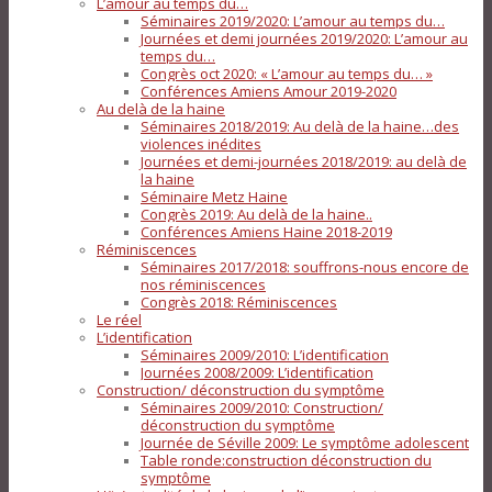
L’amour au temps du…
Séminaires 2019/2020: L’amour au temps du…
Journées et demi journées 2019/2020: L’amour au
temps du…
Congrès oct 2020: « L’amour au temps du… »
Conférences Amiens Amour 2019-2020
Au delà de la haine
Séminaires 2018/2019: Au delà de la haine…des
violences inédites
Journées et demi-journées 2018/2019: au delà de
la haine
Séminaire Metz Haine
Congrès 2019: Au delà de la haine..
Conférences Amiens Haine 2018-2019
Réminiscences
Séminaires 2017/2018: souffrons-nous encore de
nos réminiscences
Congrès 2018: Réminiscences
Le réel
L’identification
Séminaires 2009/2010: L’identification
Journées 2008/2009: L’identification
Construction/ déconstruction du symptôme
Séminaires 2009/2010: Construction/
déconstruction du symptôme
Journée de Séville 2009: Le symptôme adolescent
Table ronde:construction déconstruction du
symptôme