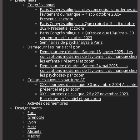
Évènements
Congrès annuel
Paris Congrès bilingue: «Les conceptions modernes de
l’évitement du manque »- 4 et 5 octobre 2025-
Présentiel et zoom
Paris Congrès bilingue: « Que croire? »- 5 et 6 octobre
2024- Présentiel et zoom
Paris Congrès bilingue: « Qu’est-ce que L’A(u)tre »- 30
septembre et 1 octobre 2023
Séminaires de psychanalyse à Paris
Demi-journées Paris et région
Demi journée d’étude – Samedi 18 janvier 2025 – Les
conceptions modernes de l’évitement du manque chez
les enfants- Présentiel et zoom
Demi journée d’étude – Samedi 24 mai 2025 – Les
conceptions modernes de l’évitement du manque chez
les psychoses- par zoom
Colloques auxquels participe AF
XXXII Journées de clinique -30 novembre 2024-Alicante-
présentiel et par zoom
XXXI Journées de clinique -26 y 27 novembre 2023-
Barcelone- présentiel et par zoom
Activités des membres
Enseignements
Paris
Grenoble
Lyon
Metz
Alicante
Madrid