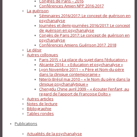
Congrès de Paris – 2016
Conférences Amien NPP 2016-2017
La guérison
Séminaires 2016/2017: Le concept de guérison en
psychanalyse
Journées et demi-journées 2016/2017: Le concept
de guérison en psychanalyse
Congès de Paris 2017: Le concept de guérison en
psychanalyse
Conférences Amiens Guérison 2017_2018
Le désir
Autres colloques
Paris 2015 « La place du sujet dans l’éducation »
Alicante 2014 – « Education et psychanalyse »
Lyon Novembre 2011 – « Père et Nom-du-père
dans la clinique contemporaine »
Niteròi Brésil mai 2010 – « le Nom du père dans la
clinique psychanalytique »
Chengdu Chine avril 2009 – « écouter l’enfant, au
regard de l’apport de Françoise Dolto »
Autres articles
Notes de lecture
Bibliographie
Tables rondes
Publications
Actualités de la psychanalyse