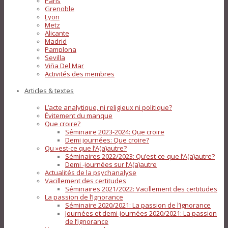
Paris
Grenoble
Lyon
Metz
Alicante
Madrid
Pamplona
Sevilla
Viña Del Mar
Activités des membres
Articles & textes
L’acte analytique, ni religieux ni politique?
Évitement du manque
Que croire?
Séminaire 2023-2024: Que croire
Demi journées: Que croire?
Qu »est-ce que l’A(a)autre?
Séminaires 2022/2023: Qu’est-ce-que l’A(a)autre?
Demi -journées sur l’A(a)autre
Actualités de la psychanalyse
Vacillement des certitudes
Séminaires 2021/2022: Vacillement des certitudes
La passion de l’Ignorance
Séminaire 2020/2021: La passion de l’ignorance
Journées et demi-journées 2020/2021: La passion
de l’ignorance