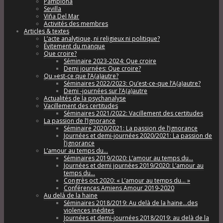
Pamplona
Sevilla
Viña Del Mar
Activités des membres
Articles & textes
L’acte analytique, ni religieux ni politique?
Évitement du manque
Que croire?
Séminaire 2023-2024: Que croire
Demi journées: Que croire?
Qu »est-ce que l’A(a)autre?
Séminaires 2022/2023: Qu’est-ce-que l’A(a)autre?
Demi -journées sur l’A(a)autre
Actualités de la psychanalyse
Vacillement des certitudes
Séminaires 2021/2022: Vacillement des certitudes
La passion de l’Ignorance
Séminaire 2020/2021: La passion de l’ignorance
Journées et demi-journées 2020/2021: La passion de
l’ignorance
L’amour au temps du…
Séminaires 2019/2020: L’amour au temps du…
Journées et demi journées 2019/2020: L’amour au
temps du…
Congrès oct 2020: « L’amour au temps du… »
Conférences Amiens Amour 2019-2020
Au delà de la haine
Séminaires 2018/2019: Au delà de la haine…des
violences inédites
Journées et demi-journées 2018/2019: au delà de la