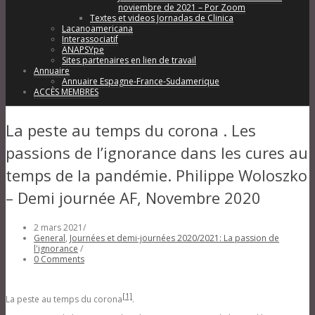
noviembre de 2021 – Por Zoom
Textes et videos Jornadas de Clinica
Lacanoamericana
Interassociatif
ANAPSYpe
Sites partenaires en lien de travail
Annuaire
Annuaire Espagne-France-Sudamerique
ACCÈS MEMBRES
La peste au temps du corona . Les
passions de l’ignorance dans les cures au
temps de la pandémie. Philippe Woloszko
– Demi journée AF, Novembre 2020
2 mars 2021
/
General
,
Journées et demi-journées 2020/2021: La passion de
l'ignorance
/
0 Comments
[1]
La peste au temps du corona
.