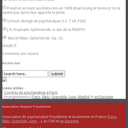
[1]
Freud en arrivant aux Etats-Unis en 1909 disait à Jung et Ferenczi: ils ne
savent pas qu’on leur apporte la peste.
[2]
S.Freud. Abrégé de psychanalyse.O.C. T XX. P302.
[3]
J. R. Freymann. Ephéméride. in site de la FEDEPSY.
[4]
Marcel Ritter. Ephéméride. Op. Cit.
SHARE IT:
Comments are closed.
Rechercher
Liens utiles :
-
Congrès de psychanalyse à Paris
- Enseignements à
Paris
,
Metz
,
Grenoble
,
Lyon
,
Madrid
et
en Espagne
.
Association Analyse Freudienne
Association de psychanalyse freudienne et lacanienne en France (
Paris
,
Metz
,
Grenoble
,
Lyon
, …), au Chili et
en Espagne
.