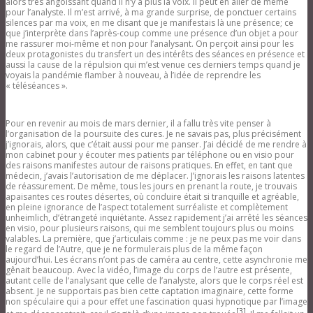
alors très angoissant quand il n’y a plus la voix. Il peut en aller de même
pour l’analyste. Il m’est arrivé, à ma grande surprise, de ponctuer certains
silences par ma voix, en me disant que je manifestais là une présence; ce
que j’interprète dans l’après-coup comme une présence d’un objet a pour
me rassurer moi-même et non pour l’analysant. On perçoit ainsi pour les
deux protagonistes du transfert un des intérêts des séances en présence et
aussi la cause de la répulsion qui m’est venue ces derniers temps quand je
voyais la pandémie flamber à nouveau, à l’idée de reprendre les
« téléséances ».
Pour en revenir au mois de mars dernier, il a fallu très vite penser à
l’organisation de la poursuite des cures. Je ne savais pas, plus précisément
j’ignorais, alors, que c’était aussi pour me panser. J’ai décidé de me rendre à
mon cabinet pour y écouter mes patients par téléphone ou en visio pour
des raisons manifestes autour de raisons pratiques. En effet, en tant que
médecin, j’avais l’autorisation de me déplacer. J’ignorais les raisons latentes
de réassurement. De même, tous les jours en prenant la route, je trouvais
apaisantes ces routes désertes, où conduire était si tranquille et agréable,
en pleine ignorance de l’aspect totalement surréaliste et complètement
unheimlich, d’étrangeté inquiétante. Assez rapidement j’ai arrêté les séances
en visio, pour plusieurs raisons, qui me semblent toujours plus ou moins
valables. La première, que j’articulais comme : je ne peux pas me voir dans
le regard de l’Autre, que je ne formulerais plus de la même façon
aujourd’hui. Les écrans n’ont pas de caméra au centre, cette asynchronie me
gênait beaucoup. Avec la vidéo, l’image du corps de l’autre est présente,
autant celle de l’analysant que celle de l’analyste, alors que le corps réel est
absent. Je ne supportais pas bien cette captation imaginaire, cette forme
non spéculaire qui a pour effet une fascination quasi hypnotique par l’image
[3]