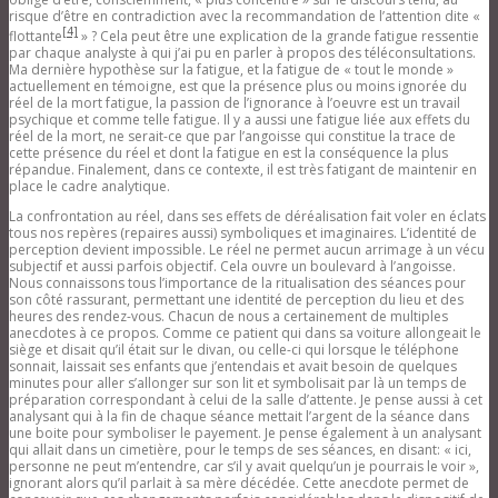
risque d’être en contradiction avec la recommandation de l’attention dite «
[4]
flottante
» ? Cela peut être une explication de la grande fatigue ressentie
par chaque analyste à qui j’ai pu en parler à propos des téléconsultations.
Ma dernière hypothèse sur la fatigue, et la fatigue de « tout le monde »
actuellement en témoigne, est que la présence plus ou moins ignorée du
réel de la mort fatigue, la passion de l’ignorance à l’oeuvre est un travail
psychique et comme telle fatigue. Il y a aussi une fatigue liée aux effets du
réel de la mort, ne serait-ce que par l’angoisse qui constitue la trace de
cette présence du réel et dont la fatigue en est la conséquence la plus
répandue. Finalement, dans ce contexte, il est très fatigant de maintenir en
place le cadre analytique.
La confrontation au réel, dans ses effets de déréalisation fait voler en éclats
tous nos repères (repaires aussi) symboliques et imaginaires. L’identité de
perception devient impossible. Le réel ne permet aucun arrimage à un vécu
subjectif et aussi parfois objectif. Cela ouvre un boulevard à l’angoisse.
Nous connaissons tous l’importance de la ritualisation des séances pour
son côté rassurant, permettant une identité de perception du lieu et des
heures des rendez-vous. Chacun de nous a certainement de multiples
anecdotes à ce propos. Comme ce patient qui dans sa voiture allongeait le
siège et disait qu’il était sur le divan, ou celle-ci qui lorsque le téléphone
sonnait, laissait ses enfants que j’entendais et avait besoin de quelques
minutes pour aller s’allonger sur son lit et symbolisait par là un temps de
préparation correspondant à celui de la salle d’attente. Je pense aussi à cet
analysant qui à la fin de chaque séance mettait l’argent de la séance dans
une boite pour symboliser le payement. Je pense également à un analysant
qui allait dans un cimetière, pour le temps de ses séances, en disant: « ici,
personne ne peut m’entendre, car s’il y avait quelqu’un je pourrais le voir »,
ignorant alors qu’il parlait à sa mère décédée. Cette anecdote permet de