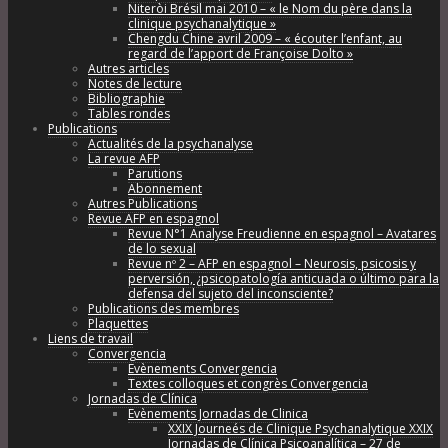
Niteròi Brésil mai 2010 – « le Nom du père dans la
clinique psychanalytique »
Chengdu Chine avril 2009 – « écouter l’enfant, au
regard de l’apport de Françoise Dolto »
Autres articles
Notes de lecture
Bibliographie
Tables rondes
Publications
Actualités de la psychanalyse
La revue AFP
Parutions
Abonnement
Autres Publications
Revue AFP en espagnol
Revue N°1 Analyse Freudienne en espagnol – Avatares
de lo sexual
Revue nº 2 – AFP en espagnol – Neurosis, psicosis y
perversión, ¿psicopatología anticuada o último para la
defensa del sujeto del inconsciente?
Publications des membres
Plaquettes
Liens de travail
Convergencia
Evènements Convergencia
Textes colloques et congrès Convergencia
Jornadas de Clínica
Evènements Jornadas de Clinica
XXIX Journeés de Clinique Psychanalytique XXIX
Jornadas de Clínica Psicoanalítica – 27 de