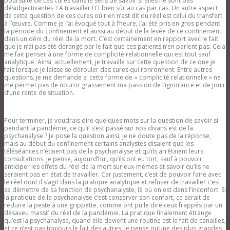
poursuite de ces cures dans le sens de savoir si elles ne sont pas
désubjectivantes ? A travailler ! Et bien sûr au cas par cas. Un autre aspect
de cette question de ces cures où rien n’est dit du réel est celui du transfert
à l’œuvre. Comme je l’ai évoqué tout à l’heure, j’ai été pris en gros pendant
la période du confinement et aussi au début de la levée de ce confinement
dans un déni du réel de la mort. C’est certainement en rapport avec le fait
que je n’ai pas été dérangé par le fait que ces patients n’en parlent pas. Cela
me fait penser à une forme de complicité relationnelle qui est tout sauf
analytique. Ainsi, actuellement, je travaille sur cette question de ce que je
fais lorsque je laisse se dérouler des cures qui ronronnent. Entre autres
questions, je me demande si cette forme de « complicité relationnelle » ne
me permet pas de nourrir grassement ma passion de l’ignorance et de jouir
d’une rente de situation.
Pour terminer, je voudrais dire quelques mots sur la question de savoir si
pendant la pandémie, ce qu’il s’est passé sur nos divans est de la
psychanalyse ? Je pose la question ainsi, je ne doute pas de la réponse,
mais au début du confinement certains analystes disaient que les
téléséances n’étaient pas de la psychanalyse et qu’ils arrêtaient leurs
consultations. Je pense, aujourd’hui, qu’ils ont eu tort, sauf à pouvoir
anticiper les effets du réel de la mort sur eux-mêmes et savoir qu’ils ne
seraient pas en état de travailler. Car justement, c’est de pouvoir faire avec
le réel dont il s’agit dans la pratique analytique et refuser de travailler c’est
se démettre de sa fonction de psychanalyste, là où on est dans l’inconfort. Si
la pratique de la psychanalyse c’est conserver son confort, ce serait de
réduire la peste à une grippette, comme ont pu le dire ceux frappés par un
désaveu massif du réel de la pandémie. La pratique finalement étrange
qu’est la psychanalyse, quand elle devient une routine est le fait de canailles,
et ce n’est pas toujours le fait des autres. Je pense qu’une des plus grandes