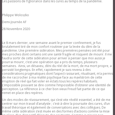
Les passions de l’ignorance dans les cures au temps de la pandémie.
Philippe Woloszko
Demi-Journée AF
28 Novembre 2020
Le 8 mars dernier, une semaine avant le premier confinement, je fus
brutalement tiré de mon confort routinier par la levée du déni de la
pandémie. Une première sidération. Mes premières pensées ont été pour
mes proches dont certains ont une santé fragile et risquent de mourir. Il me
faudra sortir de cette sidération pour arriver à penser que moi aussi je
pourrai mourir, c’est une opération qui a pris du temps, plusieurs
semaines. Ainsi, un désaveu, déni du réel de la mort, de ma mort propre, a
persisté longtemps. En effet, rapidement je suis revenu à des
considérations pragmatiques dont l’aspect rassurant, ritualisant, m’a permis
de me raccrocher à ma réalité psychique face au maelström de cette
irruption de réel qui fait voler en éclats tous les repères habituels.
L’impossible pouvant se dire comme l’impossible d’obtenir une identité de
perception. La référence à ce cher bon vieux Freud fait partie de ce qui
remet en place des repères.
Un des modes de réassurement, qui s’est vite révélé essentiel, a été de me
centrer sur mon travail d’analyste ; c’est-à-dire la poursuite des cures, d’un
travail théorique et également de conversations avec des collègues. De
même cette sidération s’est muée en des formes d’actions comme la mise