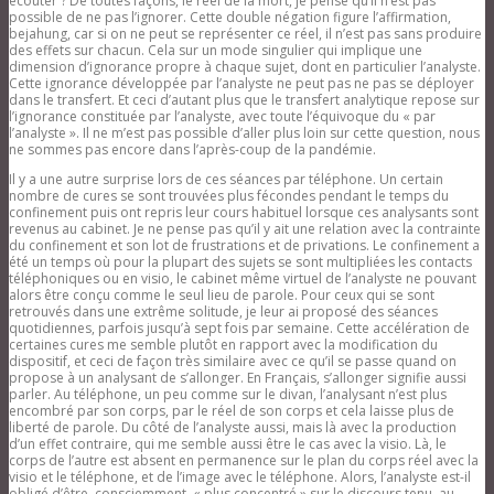
écouter ? De toutes façons, le réel de la mort, je pense qu’il n’est pas
possible de ne pas l’ignorer. Cette double négation figure l’affirmation,
bejahung, car si on ne peut se représenter ce réel, il n’est pas sans produire
des effets sur chacun. Cela sur un mode singulier qui implique une
dimension d’ignorance propre à chaque sujet, dont en particulier l’analyste.
Cette ignorance développée par l’analyste ne peut pas ne pas se déployer
dans le transfert. Et ceci d’autant plus que le transfert analytique repose sur
l’ignorance constituée par l’analyste, avec toute l’équivoque du « par
l’analyste ». Il ne m’est pas possible d’aller plus loin sur cette question, nous
ne sommes pas encore dans l’après-coup de la pandémie.
Il y a une autre surprise lors de ces séances par téléphone. Un certain
nombre de cures se sont trouvées plus fécondes pendant le temps du
confinement puis ont repris leur cours habituel lorsque ces analysants sont
revenus au cabinet. Je ne pense pas qu’il y ait une relation avec la contrainte
du confinement et son lot de frustrations et de privations. Le confinement a
été un temps où pour la plupart des sujets se sont multipliées les contacts
téléphoniques ou en visio, le cabinet même virtuel de l’analyste ne pouvant
alors être conçu comme le seul lieu de parole. Pour ceux qui se sont
retrouvés dans une extrême solitude, je leur ai proposé des séances
quotidiennes, parfois jusqu’à sept fois par semaine. Cette accélération de
certaines cures me semble plutôt en rapport avec la modification du
dispositif, et ceci de façon très similaire avec ce qu’il se passe quand on
propose à un analysant de s’allonger. En Français, s’allonger signifie aussi
parler. Au téléphone, un peu comme sur le divan, l’analysant n’est plus
encombré par son corps, par le réel de son corps et cela laisse plus de
liberté de parole. Du côté de l’analyste aussi, mais là avec la production
d’un effet contraire, qui me semble aussi être le cas avec la visio. Là, le
corps de l’autre est absent en permanence sur le plan du corps réel avec la
visio et le téléphone, et de l’image avec le téléphone. Alors, l’analyste est-il
obligé d’être, consciemment, « plus concentré » sur le discours tenu, au