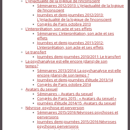
L'(in)actualité de la logique de l’inconscient
Séminaires 2012/2013: L'(in)actualité de la logique
de l’inconscient
Journées et demi-journées 2012/2013:
L'(in)actualité de la logique de l’inconscient
Congrès de Paris octobre 2013
L’interprétation, son acte et ses effets
Séminaires: L’interprétation, son acte et ses
effets
Journées et demi-journées 2011/2012:
L’interprétation, son acte et ses effets
Le transfert
Journées demi-journées 2010/2011: Le transfert
La psychanalyse est-elle encore (dans) de son
temps?
Séminaires 2013/2014: La psychanalyse est-elle
encore (dans) de son temps ?
Journées et demi-journées d’étude 2013/14
Congrès de Paris octobre 2014
Avatars du sexuel
Séminaires – Avatars du sexuel
Congrès de Paris 2015 : « Avatars du sexuel »
journées d’étude 2014/15 -Avatars du sexuel
Névrose, psychose et perversion
Séminaires 2015/2016 Névroses psychoses et
perversions
Journées demi-journées 2015/2016 Névroses
psychoses perversions