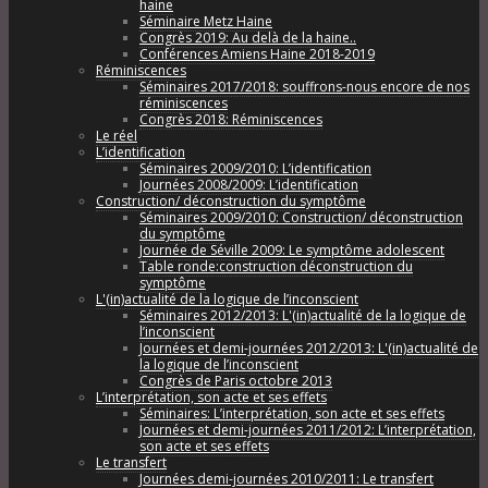
haine
Séminaire Metz Haine
Congrès 2019: Au delà de la haine..
Conférences Amiens Haine 2018-2019
Réminiscences
Séminaires 2017/2018: souffrons-nous encore de nos
réminiscences
Congrès 2018: Réminiscences
Le réel
L’identification
Séminaires 2009/2010: L’identification
Journées 2008/2009: L’identification
Construction/ déconstruction du symptôme
Séminaires 2009/2010: Construction/ déconstruction
du symptôme
Journée de Séville 2009: Le symptôme adolescent
Table ronde:construction déconstruction du
symptôme
L'(in)actualité de la logique de l’inconscient
Séminaires 2012/2013: L'(in)actualité de la logique de
l’inconscient
Journées et demi-journées 2012/2013: L'(in)actualité de
la logique de l’inconscient
Congrès de Paris octobre 2013
L’interprétation, son acte et ses effets
Séminaires: L’interprétation, son acte et ses effets
Journées et demi-journées 2011/2012: L’interprétation,
son acte et ses effets
Le transfert
Journées demi-journées 2010/2011: Le transfert