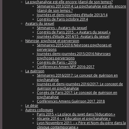
La psychanalyse est-elle encore (dans) de son temps?
Séminaires 2013/2014: La psychanalyse est-elle encore
(dans) de son temps ?
Journées et demi-journées d’étude 2013/14
Congrès de Paris octobre 2014
Avatars du sexuel
Séminaires – Avatars du sexuel
Congrès de Paris 2015 : « Avatars du sexuel »
journées d’étude 2014/15 -Avatars du sexuel
Névrose, psychose et perversion
Séminaires 2015/2016 Névroses psychoses et
perversions
Journées demi-journées 2015/2016 Névroses
psychoses perversions
Congrès de Paris – 2016
Conférences Amien NPP 2016-2017
La guérison
Séminaires 2016/2017: Le concept de guérison en
psychanalyse
Journées et demi-journées 2016/2017: Le concept de
guérison en psychanalyse
Congès de Paris 2017: Le concept de guérison en
psychanalyse
Conférences Amiens Guérison 2017_2018
Le désir
Autres colloques
Paris 2015 « La place du sujet dans l’éducation »
Alicante 2014 – « Education et psychanalyse »
Lyon Novembre 2011 – « Père et Nom-du-père dans la
clinique contemporaine »