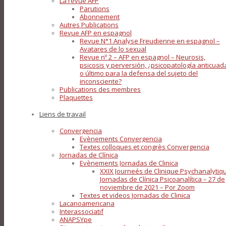
La revue AFP
Parutions
Abonnement
Autres Publications
Revue AFP en espagnol
Revue N°1 Analyse Freudienne en espagnol –
Avatares de lo sexual
Revue nº 2 – AFP en espagnol – Neurosis,
psicosis y perversión, ¿psicopatología anticuad
o último para la defensa del sujeto del
inconsciente?
Publications des membres
Plaquettes
Liens de travail
Convergencia
Evènements Convergencia
Textes colloques et congrès Convergencia
Jornadas de Clínica
Evènements Jornadas de Clinica
XXIX Journeés de Clinique Psychanalytiq
Jornadas de Clínica Psicoanalítica – 27 de
noviembre de 2021 – Por Zoom
Textes et videos Jornadas de Clinica
Lacanoamericana
Interassociatif
ANAPSYpe