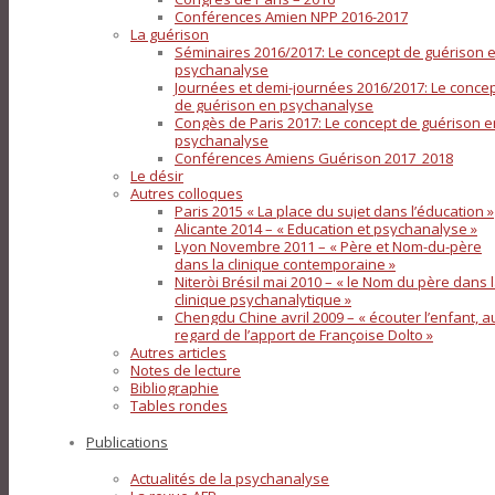
Conférences Amien NPP 2016-2017
La guérison
Séminaires 2016/2017: Le concept de guérison 
psychanalyse
Journées et demi-journées 2016/2017: Le conce
de guérison en psychanalyse
Congès de Paris 2017: Le concept de guérison e
psychanalyse
Conférences Amiens Guérison 2017_2018
Le désir
Autres colloques
Paris 2015 « La place du sujet dans l’éducation »
Alicante 2014 – « Education et psychanalyse »
Lyon Novembre 2011 – « Père et Nom-du-père
dans la clinique contemporaine »
Niteròi Brésil mai 2010 – « le Nom du père dans 
clinique psychanalytique »
Chengdu Chine avril 2009 – « écouter l’enfant, a
regard de l’apport de Françoise Dolto »
Autres articles
Notes de lecture
Bibliographie
Tables rondes
Publications
Actualités de la psychanalyse