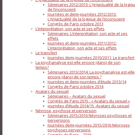
Séminaires 2012/2013: L'(in)actualité de la logiq
de l’inconscient
Journées et demi-journées 2012/2013:
L'(in)actualité de la logique de l’inconscient
Congrès de Paris octobre 2013
L’interprétation, son acte et ses effets
Séminaires: L’interprétation, son acte et ses
effets
Journées et demi-journées 2011/2012:
L’interprétation, son acte et ses effets
Le transfert
Journées demi-journées 2010/2011: Le transfert
La psychanalyse est-elle encore (dans) de son
temps?
Séminaires 2013/2014: La psychanalyse est-elle
encore (dans) de son temps ?
Journées et demi-journées d’étude 2013/14
Congrès de Paris octobre 2014
Avatars du sexuel
Séminaires – Avatars du sexuel
Congrès de Paris 2015 : « Avatars du sexuel »
journées d’étude 2014/15 -Avatars du sexuel
Névrose, psychose et perversion
Séminaires 2015/2016 Névroses psychoses et
perversions
Journées demi-journées 2015/2016 Névroses
psychoses perversions
Congrès de Paris – 2016