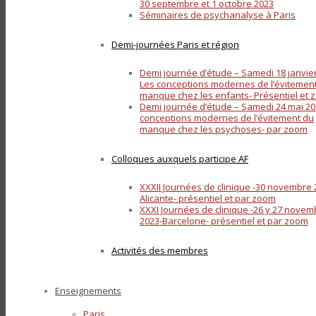
30 septembre et 1 octobre 2023
Séminaires de psychanalyse à Paris
Demi-journées Paris et région
Demi journée d’étude – Samedi 18 janvier
Les conceptions modernes de l’évitemen
manque chez les enfants- Présentiel et
Demi journée d’étude – Samedi 24 mai 20
conceptions modernes de l’évitement du
manque chez les psychoses- par zoom
Colloques auxquels participe AF
XXXII Journées de clinique -30 novembre 
Alicante- présentiel et par zoom
XXXI Journées de clinique -26 y 27 novem
2023-Barcelone- présentiel et par zoom
Activités des membres
Enseignements
Paris