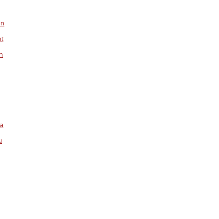
en
pt
n
la
u