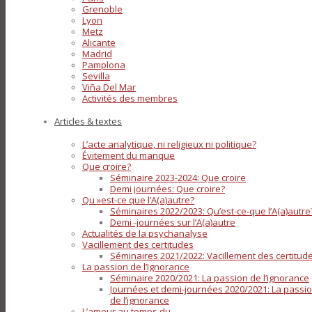
Grenoble
Lyon
Metz
Alicante
Madrid
Pamplona
Sevilla
Viña Del Mar
Activités des membres
Articles & textes
L’acte analytique, ni religieux ni politique?
Évitement du manque
Que croire?
Séminaire 2023-2024: Que croire
Demi journées: Que croire?
Qu »est-ce que l’A(a)autre?
Séminaires 2022/2023: Qu’est-ce-que l’A(a)autre
Demi -journées sur l’A(a)autre
Actualités de la psychanalyse
Vacillement des certitudes
Séminaires 2021/2022: Vacillement des certitud
La passion de l’Ignorance
Séminaire 2020/2021: La passion de l’ignorance
Journées et demi-journées 2020/2021: La passi
de l’ignorance
L’amour au temps du…