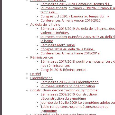
Séminaires 2019/2020: L’amour au temps du…
Journées et demi journées 2019/2020: L’amour 
temps du…
Congrès oct 2020: « L’amour au temps du… »
Conférences Amiens Amour 2019-2020
Au delà de la haine
Séminaires 2018/2019: Au delà de la haine…des
violences inédites
Journées et demi-journées 2018/2019: au delà 
la haine
Séminaire Metz Haine
Congrès 2019: Au delà de la haine..
Conférences Amiens Haine 2018-2019
Réminiscences
Séminaires 2017/2018: souffrons-nous encore 
nos réminiscences
Congrès 2018: Réminiscences
Le réel
L’identification
Séminaires 2009/2010: L’identification
Journées 2008/2009: L’identification
Construction/ déconstruction du symptôme
Séminaires 2009/2010: Construction/
déconstruction du symptôme
Journée de Séville 2009: Le symptôme adolesce
Table ronde:construction déconstruction du
symptôme
L'(in)actualité de la logique de l’inconscient