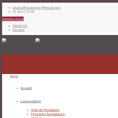
analysefreudienne1@gmail.com
01 43 57 10 90
Appelez-nous!
FRANÇAIS
Español
Menu
Accueil
L’association
Acte de fondation
Principes fondateurs