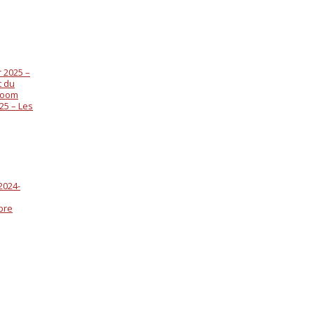
 2025 –
t du
 zoom
25 – Les
2024-
bre