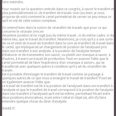
faire entendre.
Pour revenir sur la question centrale dans ce congrès, à savoir le transfert et
plus particulièrement ici «le transfert de travail» voici (ou bien: je vous
propose de voir) comment le cartel permettrait de cerner un peu mieux ce
qu’il en est de cette notion complexe.
On entend bien dans la notion de «transfert de travail» que pour ce qui
concerne le «travail» (mis en
deuxième position )il ne s’agit pas du même travail , ni du même cadre, ni du
même lieu, que le travail du transfert. Néanmoins, je crois qu’il y a une sorte
de va-et vient du travail de transfert dans la cure au transfert de travail dans
le cartel, qui impliquerait un changement de position de l’analysant pris
dans son transfert à son analyste, à la position de l’analyste tentant
d’élaborer et de transmettre son savoir, ou plutôt son manque-à-savoir, à
d’autres, à travers un travail de production. Peut-on avancer l’idée que le
cartel permettrait de faire l’expérience d’un «manque à savoir», qui se
travaillerait avec quelques autres à condition qu’il y ait du «transfert de
travail».
Est-il possible d’envisager le transfert de travail comme un passage à
quelques autres de ce que nous a enseigné le travail de transfert? Pourrait-
on également avancer l’idée que:
Le travail de transfert est lié à la position de l’analysant dans son transfert à
l’analyste et que le transfert de travail correspond à la position de l’analyste
dans son transfert à l’analysant qu’il est lui-même, permettant l’écart entre
deux positions énonciatives, écart entre I idéal et objet (a), afin d’y faire
entendre quelque chose du désir d’analyste.
SHARE IT: