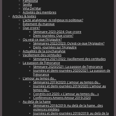
Pamplona
Sevilla
Viña Del Mar
Activités des membres
Articles & textes
L’acte analytique, ni religieux ni politique?
Évitement du manque
Que croire?
Séminaire 2023-2024: Que croire
Demi journées: Que croire?
Qu »est-ce que l’A(a)autre?
Séminaires 2022/2023: Qu’est-ce-que l’A(a)autre?
Demi -journées sur l’A(a)autre
Actualités de la psychanalyse
Vacillement des certitudes
Séminaires 2021/2022: Vacillement des certitudes
La passion de l’Ignorance
Séminaire 2020/2021: La passion de l’ignorance
Journées et demi-journées 2020/2021: La passion de
l’ignorance
L’amour au temps du…
Séminaires 2019/2020: L’amour au temps du…
Journées et demi journées 2019/2020: L’amour au
temps du…
Congrès oct 2020: « L’amour au temps du… »
Conférences Amiens Amour 2019-2020
Au delà de la haine
Séminaires 2018/2019: Au delà de la haine…des
violences inédites
Journées et demi-journées 2018/2019: au delà de la