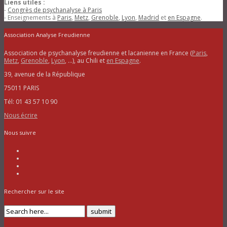
Liens utiles :
-
Congrès de psychanalyse à Paris
- Enseignements à
Paris
,
Metz
,
Grenoble
,
Lyon
,
Madrid
et
en Espagne
.
Association Analyse Freudienne
Association de psychanalyse freudienne et lacanienne en France (
Paris
,
Metz
,
Grenoble
,
Lyon
, …), au Chili et
en Espagne
.
39, avenue de la République
75011 PARIS
Tél: 01 43 57 10 90
Nous écrire
Nous suivre
Rechercher sur le site