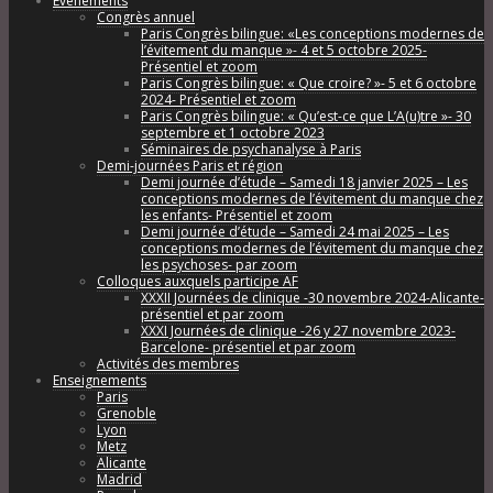
Évènements
Congrès annuel
Paris Congrès bilingue: «Les conceptions modernes de
l’évitement du manque »- 4 et 5 octobre 2025-
Présentiel et zoom
Paris Congrès bilingue: « Que croire? »- 5 et 6 octobre
2024- Présentiel et zoom
Paris Congrès bilingue: « Qu’est-ce que L’A(u)tre »- 30
septembre et 1 octobre 2023
Séminaires de psychanalyse à Paris
Demi-journées Paris et région
Demi journée d’étude – Samedi 18 janvier 2025 – Les
conceptions modernes de l’évitement du manque chez
les enfants- Présentiel et zoom
Demi journée d’étude – Samedi 24 mai 2025 – Les
conceptions modernes de l’évitement du manque chez
les psychoses- par zoom
Colloques auxquels participe AF
XXXII Journées de clinique -30 novembre 2024-Alicante-
présentiel et par zoom
XXXI Journées de clinique -26 y 27 novembre 2023-
Barcelone- présentiel et par zoom
Activités des membres
Enseignements
Paris
Grenoble
Lyon
Metz
Alicante
Madrid