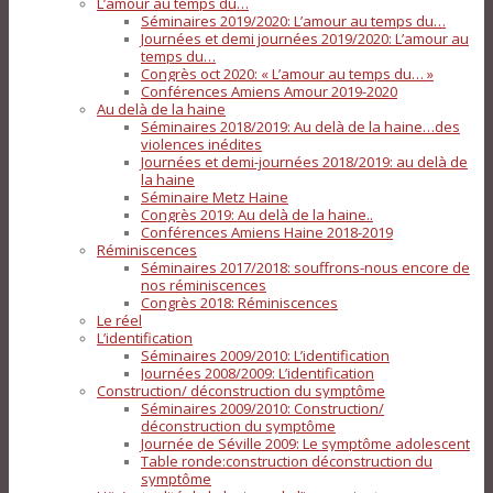
L’amour au temps du…
Séminaires 2019/2020: L’amour au temps du…
Journées et demi journées 2019/2020: L’amour au
temps du…
Congrès oct 2020: « L’amour au temps du… »
Conférences Amiens Amour 2019-2020
Au delà de la haine
Séminaires 2018/2019: Au delà de la haine…des
violences inédites
Journées et demi-journées 2018/2019: au delà de
la haine
Séminaire Metz Haine
Congrès 2019: Au delà de la haine..
Conférences Amiens Haine 2018-2019
Réminiscences
Séminaires 2017/2018: souffrons-nous encore de
nos réminiscences
Congrès 2018: Réminiscences
Le réel
L’identification
Séminaires 2009/2010: L’identification
Journées 2008/2009: L’identification
Construction/ déconstruction du symptôme
Séminaires 2009/2010: Construction/
déconstruction du symptôme
Journée de Séville 2009: Le symptôme adolescent
Table ronde:construction déconstruction du
symptôme