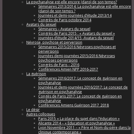
La psychanalyse est-elle encore (dans) de son temps?
Séminaires 2013/2014: La psychanalyse est-elle encore
(dans) de son temps ?
Journées et demi-journées d’étude 2013/14
Congrès de Paris octobre 2014
Avatars du sexuel
Séminaires – Avatars du sexuel
Congrès de Paris 2015 : « Avatars du sexuel »
journées d’étude 2014/15 -Avatars du sexuel
Névrose, psychose et perversion
Séminaires 2015/2016 Névroses psychoses et
perversions
Journées demi-journées 2015/2016 Névroses
psychoses perversions
Congrès de Paris – 2016
Conférences Amien NPP 2016-2017
La guérison
Séminaires 2016/2017: Le concept de guérison en
psychanalyse
Journées et demi-journées 2016/2017: Le concept de
guérison en psychanalyse
Congès de Paris 2017: Le concept de guérison en
psychanalyse
Conférences Amiens Guérison 2017_2018
Le désir
Autres colloques
Paris 2015 « La place du sujet dans l’éducation »
Alicante 2014 – « Education et psychanalyse »
Lyon Novembre 2011 – « Père et Nom-du-père dans la
clinique contemporaine »