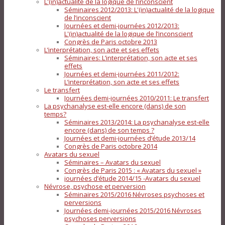
L'(in)actualité de la logique de l’inconscient
Séminaires 2012/2013: L'(in)actualité de la logique
de l’inconscient
Journées et demi-journées 2012/2013:
L'(in)actualité de la logique de l’inconscient
Congrès de Paris octobre 2013
L’interprétation, son acte et ses effets
Séminaires: L’interprétation, son acte et ses
effets
Journées et demi-journées 2011/2012:
L’interprétation, son acte et ses effets
Le transfert
Journées demi-journées 2010/2011: Le transfert
La psychanalyse est-elle encore (dans) de son
temps?
Séminaires 2013/2014: La psychanalyse est-elle
encore (dans) de son temps ?
Journées et demi-journées d’étude 2013/14
Congrès de Paris octobre 2014
Avatars du sexuel
Séminaires – Avatars du sexuel
Congrès de Paris 2015 : « Avatars du sexuel »
journées d’étude 2014/15 -Avatars du sexuel
Névrose, psychose et perversion
Séminaires 2015/2016 Névroses psychoses et
perversions
Journées demi-journées 2015/2016 Névroses
psychoses perversions