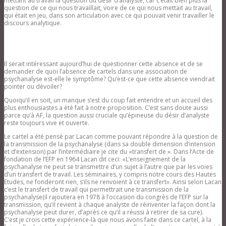
mettant au travail la question du désir d’analyste, car c’était bien plus la
question de ce qui nous travaillait, voire de ce qui nous mettait au travail,
qui était en jeu, dans son articulation avec ce qui pouvait venir travailler le
discours analytique.
Il serait intéressant aujourd’hui de questionner cette absence et de se
demander de quoi l’absence de cartels dans une association de
psychanalyse est-elle le symptôme? Qu’est-ce que cette absence viendrait
pointer ou dévoiler?
Quoiqu’il en soit, un manque s’est du coup fait entendre et un accueil des
plus enthousiastes a été fait à notre proposition. C’est sans doute aussi
parce qu’à AF, la question aussi cruciale qu’épineuse du désir d’analyste
reste toujours vive et ouverte.
Le cartel a été pensé par Lacan comme pouvant répondre à la question de
la transmission de la psychanalyse (dans sa double dimension d’intension
et d’extension) par l’intermédiaire je cite du «transfert de ». Dans l’Acte de
fondation de l’EFP en 1964 Lacan dit ceci: «L’enseignement de la
psychanalyse ne peut se transmettre d’un sujet à l’autre que par les voies
d’un transfert de travail. Les séminaires, y compris notre cours des Hautes
Etudes, ne fonderont rien, s’ils ne renvoient à ce transfert». Ainsi selon Lacan
c’est le transfert de travail qui permettrait une transmission de la
psychanalyse(il rajoutera en 1978 à l’occasion du congrès de l’EFP sur la
transmission, qu’il revient à chaque analyste de réinventer la façon dont la
psychanalyse peut durer, d’après ce qu’il a réussi à retirer de sa cure).
C’est je crois cette expérience-là que nous avons faite dans ce cartel, à la