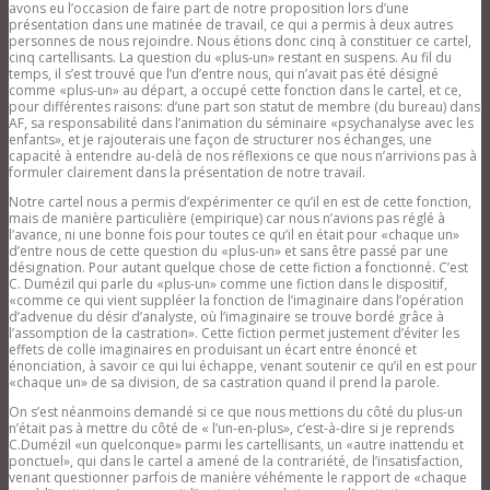
avons eu l’occasion de faire part de notre proposition lors d’une
présentation dans une matinée de travail, ce qui a permis à deux autres
personnes de nous rejoindre. Nous étions donc cinq à constituer ce cartel,
cinq cartellisants. La question du «plus-un» restant en suspens. Au fil du
temps, il s’est trouvé que l’un d’entre nous, qui n’avait pas été désigné
comme «plus-un» au départ, a occupé cette fonction dans le cartel, et ce,
pour différentes raisons: d’une part son statut de membre (du bureau) dans
AF, sa responsabilité dans l’animation du séminaire «psychanalyse avec les
enfants», et je rajouterais une façon de structurer nos échanges, une
capacité à entendre au-delà de nos réflexions ce que nous n’arrivions pas à
formuler clairement dans la présentation de notre travail.
Notre cartel nous a permis d’expérimenter ce qu’il en est de cette fonction,
mais de manière particulière (empirique) car nous n’avions pas réglé à
l’avance, ni une bonne fois pour toutes ce qu’il en était pour «chaque un»
d’entre nous de cette question du «plus-un» et sans être passé par une
désignation. Pour autant quelque chose de cette fiction a fonctionné. C’est
C. Dumézil qui parle du «plus-un» comme une fiction dans le dispositif,
«comme ce qui vient suppléer la fonction de l’imaginaire dans l’opération
d’advenue du désir d’analyste, où l’imaginaire se trouve bordé grâce à
l’assomption de la castration». Cette fiction permet justement d’éviter les
effets de colle imaginaires en produisant un écart entre énoncé et
énonciation, à savoir ce qui lui échappe, venant soutenir ce qu’il en est pour
«chaque un» de sa division, de sa castration quand il prend la parole.
On s’est néanmoins demandé si ce que nous mettions du côté du plus-un
n’était pas à mettre du côté de « l’un-en-plus», c’est-à-dire si je reprends
C.Dumézil «un quelconque» parmi les cartellisants, un «autre inattendu et
ponctuel», qui dans le cartel a amené de la contrariété, de l’insatisfaction,
venant questionner parfois de manière véhémente le rapport de «chaque