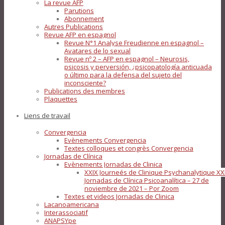
La revue AFP
Parutions
Abonnement
Autres Publications
Revue AFP en espagnol
Revue N°1 Analyse Freudienne en espagnol –
Avatares de lo sexual
Revue nº 2 – AFP en espagnol – Neurosis,
psicosis y perversión, ¿psicopatología anticuada
o último para la defensa del sujeto del
inconsciente?
Publications des membres
Plaquettes
Liens de travail
Convergencia
Evènements Convergencia
Textes colloques et congrès Convergencia
Jornadas de Clínica
Evènements Jornadas de Clinica
XXIX Journeés de Clinique Psychanalytique XX
Jornadas de Clínica Psicoanalítica – 27 de
noviembre de 2021 – Por Zoom
Textes et videos Jornadas de Clinica
Lacanoamericana
Interassociatif
ANAPSYpe