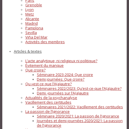
Paris
Grenoble
Lyon
Metz
Alicante
Madrid
Pamplona
Sevilla
Viña Del Mar
Activités des membres
Articles & textes
L’acte analytique, ni religieux ni politique?
Évitement du manque
Que croire?
Séminaire 2023-2024: Que croire
Demi journées: Que croire?
Qu »est-ce que l’A(a)autre?
Séminaires 2022/2023: Qu’est-ce-que l’A(a)autre?
Demi -journées sur l’A(a)autre
Actualités de la psychanalyse
Vacillement des certitudes
Séminaires 2021/2022: Vacillement des certitudes
La passion de l’Ignorance
Séminaire 2020/2021: La passion de l’ignorance
Journées et demi-journées 2020/2021: La passion
de l’ignorance