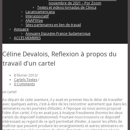
noviembre de 2021 – Por Zoom
Textes et videos Jornadas de Clinica
Lacanoamericana
Interassociatif
ANAPSYpe
Sites partenaires en lien de travail
Annuaire
Annuaire Espagne-France-Sudamerique
ACCÈS MEMBRES
Céline Devalois, Reflexion à propos du
travail d’un cartel
8 février 2013
/
Cartels Textes
/
0 Comments
un cartel
Au départ de cette aventure, il y avait en premier lieu le désir de travailler
avec quelques autres, c’est-à-dire de les rencontrer autrement que dans les
séminaires ou les journées d’études. A l’époque où nous avons proposé
l’idée d’un cartel, il n’y en avait pas à Analyse Freudienne (hormis les deux
cartels du dispositif institutionnel). Pourtant nous trouvions ce dispositif
intéressant au regard de ce qu’il permettait d’éviter, à savoir les effets de
maîtrise que peuvent produire les enseignements et autres séminaires en