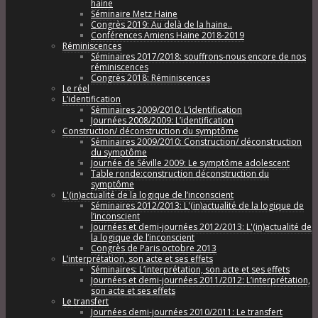
haine
Séminaire Metz Haine
Congrès 2019: Au delà de la haine..
Conférences Amiens Haine 2018-2019
Réminiscences
Séminaires 2017/2018: souffrons-nous encore de nos
réminiscences
Congrès 2018: Réminiscences
Le réel
L’identification
Séminaires 2009/2010: L’identification
Journées 2008/2009: L’identification
Construction/ déconstruction du symptôme
Séminaires 2009/2010: Construction/ déconstruction
du symptôme
Journée de Séville 2009: Le symptôme adolescent
Table ronde:construction déconstruction du
symptôme
L'(in)actualité de la logique de l’inconscient
Séminaires 2012/2013: L'(in)actualité de la logique de
l’inconscient
Journées et demi-journées 2012/2013: L'(in)actualité de
la logique de l’inconscient
Congrès de Paris octobre 2013
L’interprétation, son acte et ses effets
Séminaires: L’interprétation, son acte et ses effets
Journées et demi-journées 2011/2012: L’interprétation,
son acte et ses effets
Le transfert
Journées demi-journées 2010/2011: Le transfert