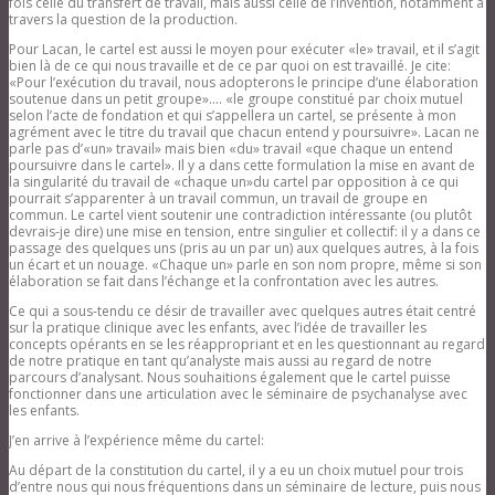
fois celle du transfert de travail, mais aussi celle de l’invention, notamment à
travers la question de la production.
Pour Lacan, le cartel est aussi le moyen pour exécuter «le» travail, et il s’agit
bien là de ce qui nous travaille et de ce par quoi on est travaillé. Je cite:
«Pour l’exécution du travail, nous adopterons le principe d’une élaboration
soutenue dans un petit groupe»…. «le groupe constitué par choix mutuel
selon l’acte de fondation et qui s’appellera un cartel, se présente à mon
agrément avec le titre du travail que chacun entend y poursuivre». Lacan ne
parle pas d’«un» travail» mais bien «du» travail «que chaque un entend
poursuivre dans le cartel». Il y a dans cette formulation la mise en avant de
la singularité du travail de «chaque un»du cartel par opposition à ce qui
pourrait s’apparenter à un travail commun, un travail de groupe en
commun. Le cartel vient soutenir une contradiction intéressante (ou plutôt
devrais-je dire) une mise en tension, entre singulier et collectif: il y a dans ce
passage des quelques uns (pris au un par un) aux quelques autres, à la fois
un écart et un nouage. «Chaque un» parle en son nom propre, même si son
élaboration se fait dans l’échange et la confrontation avec les autres.
Ce qui a sous-tendu ce désir de travailler avec quelques autres était centré
sur la pratique clinique avec les enfants, avec l’idée de travailler les
concepts opérants en se les réappropriant et en les questionnant au regard
de notre pratique en tant qu’analyste mais aussi au regard de notre
parcours d’analysant. Nous souhaitions également que le cartel puisse
fonctionner dans une articulation avec le séminaire de psychanalyse avec
les enfants.
J’en arrive à l’expérience même du cartel:
Au départ de la constitution du cartel, il y a eu un choix mutuel pour trois
d’entre nous qui nous fréquentions dans un séminaire de lecture, puis nous