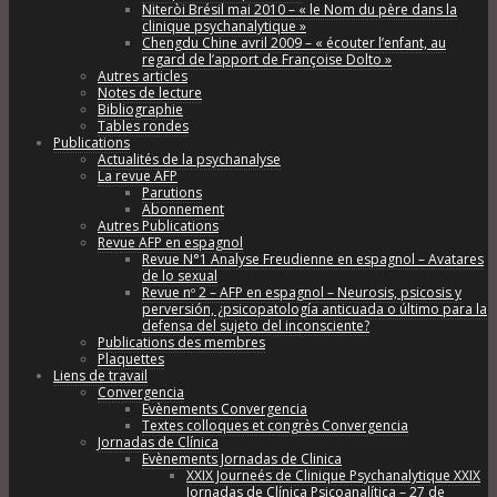
Niteròi Brésil mai 2010 – « le Nom du père dans la
clinique psychanalytique »
Chengdu Chine avril 2009 – « écouter l’enfant, au
regard de l’apport de Françoise Dolto »
Autres articles
Notes de lecture
Bibliographie
Tables rondes
Publications
Actualités de la psychanalyse
La revue AFP
Parutions
Abonnement
Autres Publications
Revue AFP en espagnol
Revue N°1 Analyse Freudienne en espagnol – Avatares
de lo sexual
Revue nº 2 – AFP en espagnol – Neurosis, psicosis y
perversión, ¿psicopatología anticuada o último para la
defensa del sujeto del inconsciente?
Publications des membres
Plaquettes
Liens de travail
Convergencia
Evènements Convergencia
Textes colloques et congrès Convergencia
Jornadas de Clínica
Evènements Jornadas de Clinica
XXIX Journeés de Clinique Psychanalytique XXIX
Jornadas de Clínica Psicoanalítica – 27 de