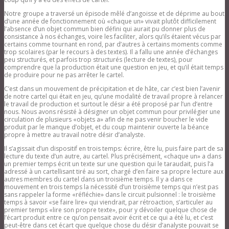
Notre groupe a traversé un épisode mêlé d’angoisse et de déprime au bout
d’une année de fonctionnement où «chaque un» vivait plutôt difficilement
l’absence d’un objet commun bien défini qui aurait pu donner plus de
consistance à nos échanges, voire les faciliter, alors qu’ils étaient vécus par
certains comme tournant en rond, par d’autres à certains moments comme
trop scolaires (par le recours à des textes). Il a fallu une année d’échanges
peu structurés, et parfois trop structurés (lecture de textes), pour
comprendre que la production était une question en jeu, et qu’il était temps
de produire pour ne pas arrêter le cartel.
C’est dans un mouvement de précipitation et de hâte, car c’est bien l’avenir
de notre cartel qui était en jeu, qu’une modalité de travail propre à relancer
le travail de production et surtout le désir a été proposé par l’un d’entre
nous. Nous avons résisté à désigner un objet commun pour privilégier une
circulation de plusieurs «objets a» afin de ne pas venir boucher le vide
produit par le manque d’objet, et du coup maintenir ouverte la béance
propre à mettre au travail notre désir d’analyste.
Il s’agissait d’un dispositif en trois temps: écrire, être lu, puis faire part de sa
lecture du texte d’un autre, au cartel. Plus précisément, «chaque un» a dans
un premier temps écrit un texte sur une question qui le taraudait, puis l’a
adressé à un cartellisant tiré au sort, chargé d’en faire sa propre lecture aux
autres membres du cartel dans un troisième temps. Il y a dans ce
mouvement en trois temps la nécessité d’un troisième temps qui n’est pas
sans rappeler la forme «réfléchie» dans le circuit pulsionnel : le troisième
temps à savoir «se faire lire» qui viendrait, par rétroaction, s’articuler au
premier temps «lire son propre texte», pour y dévoiler quelque chose de
l’écart produit entre ce qu’on pensait avoir écrit et ce qui a été lu, et c’est
peut-être dans cet écart que quelque chose du désir d’analyste pouvait se