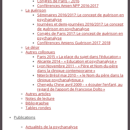
Congrès de Paris – 2016
Conférences Amien NPP 2016-2017
La guérison
Séminaires 2016/2017: Le concept de guérison en
psychanalyse
Journées et demi-journées 2016/2017: Le concept
de guérison en psychanalyse
Congès de Paris 2017: Le concept de guérison en
psychanalyse
Conférences Amiens Guérison 2017_2018
Le désir
Autres colloques
Paris 2015 « La place du sujet dans l’éducation »
Alicante 2014 – « Education et psychanalyse »
Lyon Novembre 2011 – « Père et Nom-du-père
dans la clinique contemporaine »
Niteròi Brésil mai 2010 – « le Nom du père dans la
clinique psychanalytique »
Chengdu Chine avril 2009 – « écouter l’enfant, au
regard de l’apport de Françoise Dolto »
Autres articles
Notes de lecture
Bibliographie
Tables rondes
Publications
Actualités de la psychanalyse