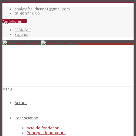
analysefreudienne1@gmail.com
01 43 57 10 90
Appelez-nous!
FRANÇAIS
Español
Menu
Accueil
L’association
Acte de fondation
Principes fondateurs