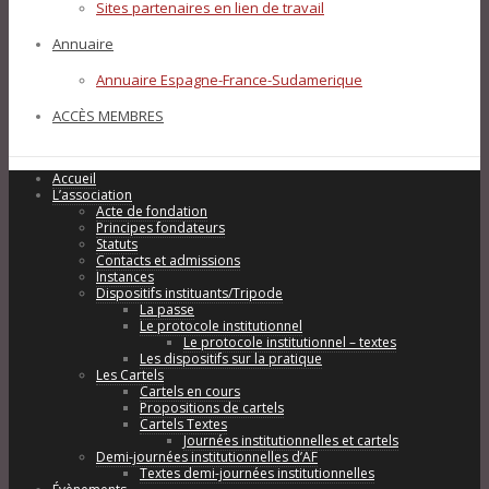
Sites partenaires en lien de travail
Annuaire
Annuaire Espagne-France-Sudamerique
ACCÈS MEMBRES
Accueil
L’association
Acte de fondation
Principes fondateurs
Statuts
Contacts et admissions
Instances
Dispositifs instituants/Tripode
La passe
Le protocole institutionnel
Le protocole institutionnel – textes
Les dispositifs sur la pratique
Les Cartels
Cartels en cours
Propositions de cartels
Cartels Textes
Journées institutionnelles et cartels
Demi-journées institutionnelles d’AF
Textes demi-journées institutionnelles