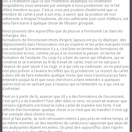
un» à l’institution (que ce soit l’institution analytique ou l’institution
hospitalière), nous amenant par exemple à nous positionner sur le fait
d’être membre ou pas. C’est je crois une position d’extériorité que ce
membre du cartel a joué à son insu, à savoir que sa position de non
adhérente à Analyse Freudienne, de non adhérente tout court d’ailleurs, est
venu faire barre à quelque chose de l’illusion groupale.
Nous pouvons dire aujourd’hui que du plus-un a fonctionné car dans les
échanges, des
formations de l’inconscient (mots d’esprit, lapsus) ont pu s’y déployer, des
déplacements dans l’énonciation ont pu s’opérer et les actes manqués n’ont
pas manqué! Si transmission il y a, c’est bien en termes de formations de
l’inconscient et non, comme j’ai pu à un moment le penser, en terme de
formation de l’analyste. Du coup il y a bien du savoir qui s’élabore, qui se
construit et se transmet au fil du travail de cartel, mais on ne sait pas à
l’avance de quel savoir il va s’agir, ni à qui cela va s’adresser, on ne peut pas
non plus prévoir à l’avance les effets qui s’y produiront. Le ressort du cartel
a donc été de faire entendre quelque chose que nous n’avons pas pu faire
entendre jusque-là et que nous cherchons à faire entendre à quelques
autres tout en ne sachant pas à l’avance qui va l’entendre ou à qui cela va
s’adresser.
Peut-on à partir de là, avancer que s’il y a des formations de l’inconscient,
c’est qu’il y a du transfert? Pour aller dans ce sens, on pourrait avancer que
certains signifiants ont traversé notre cartel de manière très forte. Il est
difficile d’en formaliser quelque chose si ce n’est que du transfert il s’est agi.
Par exemple deux d’entre nous,
dont je fais partie, se sont retrouvées mères à peu près en même temps, et
au même moment, un des membres du cartel,nous rapportait que deux de
ses analysantes étaient enceintes. On peut dire aujourd’hui, dans l’après-
coup qu’il y a eu des effets de cartel.