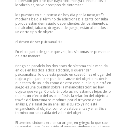
depresión pero sin que haya síntomas ya constituidos o
localizables, salvo dos tipos de síntomas
:
los puestos en el discurso de hoy día y en la nosografía
moderna bajo el término de adicciones: la gente consulta
porque están demasiado dependientes de los alimentos,
del alcohol, tabaco, drogas o del juego, están alienados a
un cierto tipo de objeto.
el deseo de ser psicoanalista
En el conjunto de gente que veo, los síntomas se presentan
de esta manera.
Pongo en paralelo los dos tipos de síntoma en la medida
en que en los dos lados: adicción, o querer ser
psicoanalista, lo que está puesto en cuestión es el lugar del
objeto y lo que no se puede alcanzar del objeto, es decir
que tanto de un lado como de otro creo que lo que está en
juego es una cuestión sobre la melancolización: no hay
objeto que valga. Concibiéndolo así no estamos lejos de lo
que es un efecto del psicoanálisis: la relación del objeto a
través del fantasma se modifica por el trayecto de un
análisis, y al final de un análisis, el sujeto ya no está
enganchado al objeto, como lo estaba antes y el análisis
termina por una caída del valor del objeto.
El término síntoma era en su origen, en griego: lo que cae
(o queda) junto. En relación al término sinthome que Lacan