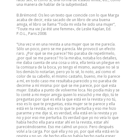
una manera de hablar de la subjetividad.
B.Brémond: Os leo un texto que coincide con lo que Marga
acaba de decir, esta sacado de un libro de una buena
amiga, el libro se llama “Toda mi vida he sido una mujer”,
“Toute ma vie j’ai été une femme», de Leslie Kaplan, Ed.
P.O.L., Paris 2008:
“Una vez vi en una revista a una mujer que se me parecía.
Sólo un poco, pero se me parecía. Me provocó un efecto
raro. ¿Por qué se me parece? No paraba de repetírmelo,
¿por qué se me parece? Yo la miraba, notaba los detalles,
me daba cuenta de una cosa u otra, ella tenía un pliegue en
la comisura de la boca, yo tengo el mismo, aunque no sé si
los demás lo notarían, pero yo lo sé, lo noto, así como el
color de su cabello, el mismo castaño, bueno, me lo parece
a mí, en todo caso me resultaba parecido y no paraba de
decirme a mí misma: por qué se me parece, por qué esta
mujer. Estaba a punto de volverme loca. No podía más y se
lo conté a mi mejor amiga quien lo escuchó y me dijo, tú te
preguntas por qué es ella la que está en la revista y no tú,
eso es lo que te preguntas, esta mujer se te parece y ella
está en la revista, eso es lo que te perturba y eso me hizo
pararme y me dije sí, es verdad, ella está en la revista y yo
no y por eso me perturba. Es verdad que yo no veía lo que
había hecho ella para estar ahí en la revista, estar ahí
pareciéndoseme. Eso me calmó un poco. Pero después
volví a la carga. Por qué ella y no yo, por qué ella está en la
revista y no yo, de hecho ella no había hecho nada espec