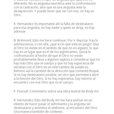
diferente. No es angustia neurótica ante la confrontación
con la castración, sino que es una angustia ante la
desaparición. Y puede tener que ver con eso, no hay un
Otro.
R. Hernandez: Es importante ahí la falta de destinatario
para esa angustia, no hay nadie a quien se dirija, no hay
adresse.
B. Brémond: Esto me hace continuar. Por ir deprisa: tras la
adolescencia, o con ella, ¿qué es lo que está en juego? Que
el Otro no existe en el sentido de que no es alguien, lo que
hay es un lugar que es el de los significantes. Quizá la
confrontación al hecho de que el Otro no existe
probablemente lleva a algunos sujetos a considerar que no
hay más Otro que el cuerpo y que no hay esperanza de
vérselas con el Otro en un intercambio de palabras.
Retomo así la cuestión de la dirección que comentó Roque.
Si no hay destinatario posible, un otro que permitiera abrir
a la función del Otro, si no hay esperanza, hay retorno al
encuentro con ese Otro que es el cuerpo.
P. Pascual: Comentario sobre una obra teatral de Body Art.
R. Hernandez: Esto del Body Art me hace pensar en un
intento de hacer pasar el sufrimiento y la angustia sin
destinatario y anónima al sinthome, al encuentro del Otro.
Una manera también de contener.