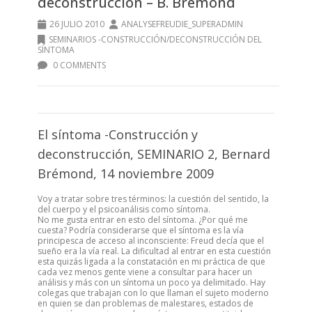
deconstrucción – B. Brémond
26 JULIO 2010
ANALYSEFREUDIE_SUPERADMIN
SEMINARIOS -CONSTRUCCIÓN/DECONSTRUCCIÓN DEL
SÍNTOMA
0 COMMENTS
El síntoma -Construcción y
deconstrucción, SEMINARIO 2, Bernard
Brémond, 14 noviembre 2009
Voy a tratar sobre tres términos: la cuestión del sentido, la
del cuerpo y el psicoanálisis como síntoma.
No me gusta entrar en esto del síntoma. ¿Por qué me
cuesta? Podría considerarse que el síntoma es la vía
principesca de acceso al inconsciente: Freud decía que el
sueño era la vía real. La dificultad al entrar en esta cuestión
esta quizás ligada a la constatación en mi práctica de que
cada vez menos gente viene a consultar para hacer un
análisis y más con un síntoma un poco ya delimitado. Hay
colegas que trabajan con lo que llaman el sujeto moderno
en quien se dan problemas de malestares, estados de