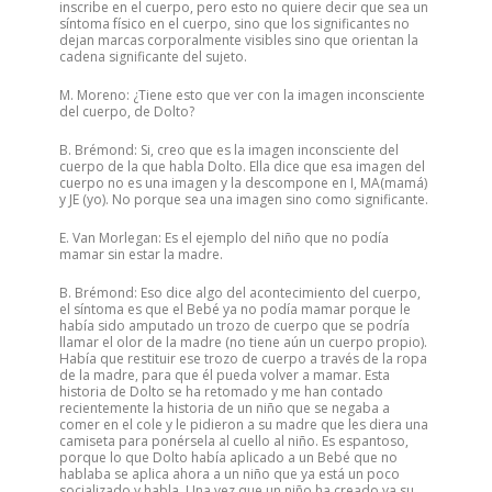
inscribe en el cuerpo, pero esto no quiere decir que sea un
síntoma físico en el cuerpo, sino que los significantes no
dejan marcas corporalmente visibles sino que orientan la
cadena significante del sujeto.
M. Moreno: ¿Tiene esto que ver con la imagen inconsciente
del cuerpo, de Dolto?
B. Brémond: Si, creo que es la imagen inconsciente del
cuerpo de la que habla Dolto. Ella dice que esa imagen del
cuerpo no es una imagen y la descompone en I, MA(mamá)
y JE (yo). No porque sea una imagen sino como significante.
E. Van Morlegan: Es el ejemplo del niño que no podía
mamar sin estar la madre.
B. Brémond: Eso dice algo del acontecimiento del cuerpo,
el síntoma es que el Bebé ya no podía mamar porque le
había sido amputado un trozo de cuerpo que se podría
llamar el olor de la madre (no tiene aún un cuerpo propio).
Había que restituir ese trozo de cuerpo a través de la ropa
de la madre, para que él pueda volver a mamar. Esta
historia de Dolto se ha retomado y me han contado
recientemente la historia de un niño que se negaba a
comer en el cole y le pidieron a su madre que les diera una
camiseta para ponérsela al cuello al niño. Es espantoso,
porque lo que Dolto había aplicado a un Bebé que no
hablaba se aplica ahora a un niño que ya está un poco
socializado y habla. Una vez que un niño ha creado ya su