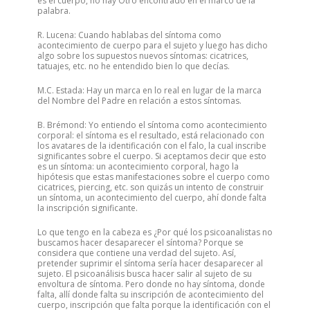
es el cuerpo, no hay Otro encontrado en el marco de la
palabra.
R. Lucena: Cuando hablabas del síntoma como
acontecimiento de cuerpo para el sujeto y luego has dicho
algo sobre los supuestos nuevos síntomas: cicatrices,
tatuajes, etc. no he entendido bien lo que decías.
M.C. Estada: Hay un marca en lo real en lugar de la marca
del Nombre del Padre en relación a estos síntomas.
B. Brémond: Yo entiendo el síntoma como acontecimiento
corporal: el síntoma es el resultado, está relacionado con
los avatares de la identificación con el falo, la cual inscribe
significantes sobre el cuerpo. Si aceptamos decir que esto
es un síntoma: un acontecimiento corporal, hago la
hipótesis que estas manifestaciones sobre el cuerpo como
cicatrices, piercing, etc. son quizás un intento de construir
un síntoma, un acontecimiento del cuerpo, ahí donde falta
la inscripción significante.
Lo que tengo en la cabeza es ¿Por qué los psicoanalistas no
buscamos hacer desaparecer el síntoma? Porque se
considera que contiene una verdad del sujeto. Así,
pretender suprimir el síntoma sería hacer desaparecer al
sujeto. El psicoanálisis busca hacer salir al sujeto de su
envoltura de síntoma. Pero donde no hay síntoma, donde
falta, allí donde falta su inscripción de acontecimiento del
cuerpo, inscripción que falta porque la identificación con el