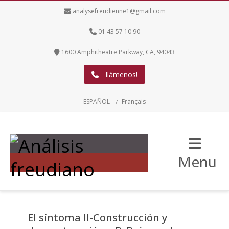
analysefreudienne1@gmail.com
01 43 57 10 90
1600 Amphitheatre Parkway, CA, 94043
llámenos!
ESPAÑOL
Français
Menu
El síntoma II-Construcción y