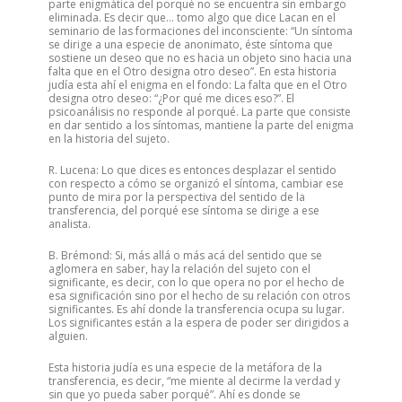
parte enigmática del porqué no se encuentra sin embargo
eliminada. Es decir que… tomo algo que dice Lacan en el
seminario de las formaciones del inconsciente: “Un síntoma
se dirige a una especie de anonimato, éste síntoma que
sostiene un deseo que no es hacia un objeto sino hacia una
falta que en el Otro designa otro deseo”. En esta historia
judía esta ahí el enigma en el fondo: La falta que en el Otro
designa otro deseo: “¿Por qué me dices eso?”. El
psicoanálisis no responde al porqué. La parte que consiste
en dar sentido a los síntomas, mantiene la parte del enigma
en la historia del sujeto.
R. Lucena: Lo que dices es entonces desplazar el sentido
con respecto a cómo se organizó el síntoma, cambiar ese
punto de mira por la perspectiva del sentido de la
transferencia, del porqué ese síntoma se dirige a ese
analista.
B. Brémond: Si, más allá o más acá del sentido que se
aglomera en saber, hay la relación del sujeto con el
significante, es decir, con lo que opera no por el hecho de
esa significación sino por el hecho de su relación con otros
significantes. Es ahí donde la transferencia ocupa su lugar.
Los significantes están a la espera de poder ser dirigidos a
alguien.
Esta historia judía es una especie de la metáfora de la
transferencia, es decir, “me miente al decirme la verdad y
sin que yo pueda saber porqué”. Ahí es donde se