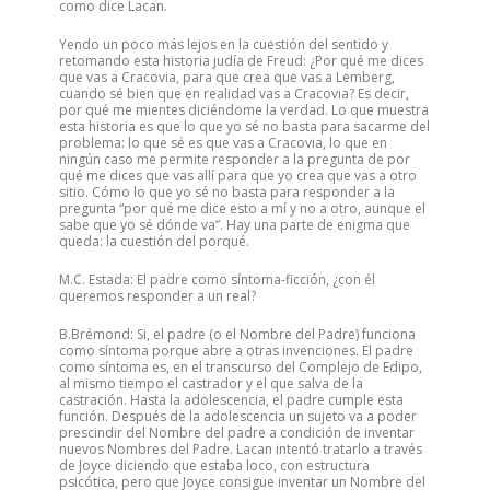
como dice Lacan.
Yendo un poco más lejos en la cuestión del sentido y
retomando esta historia judía de Freud: ¿Por qué me dices
que vas a Cracovia, para que crea que vas a Lemberg,
cuando sé bien que en realidad vas a Cracovia? Es decir,
por qué me mientes diciéndome la verdad. Lo que muestra
esta historia es que lo que yo sé no basta para sacarme del
problema: lo que sé es que vas a Cracovia, lo que en
ningún caso me permite responder a la pregunta de por
qué me dices que vas allí para que yo crea que vas a otro
sitio. Cómo lo que yo sé no basta para responder a la
pregunta “por qué me dice esto a mí y no a otro, aunque el
sabe que yo sé dónde va”. Hay una parte de enigma que
queda: la cuestión del porqué.
M.C. Estada: El padre como síntoma-ficción, ¿con él
queremos responder a un real?
B.Brémond: Si, el padre (o el Nombre del Padre) funciona
como síntoma porque abre a otras invenciones. El padre
como síntoma es, en el transcurso del Complejo de Edipo,
al mismo tiempo el castrador y el que salva de la
castración. Hasta la adolescencia, el padre cumple esta
función. Después de la adolescencia un sujeto va a poder
prescindir del Nombre del padre a condición de inventar
nuevos Nombres del Padre. Lacan intentó tratarlo a través
de Joyce diciendo que estaba loco, con estructura
psicótica, pero que Joyce consigue inventar un Nombre del