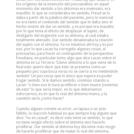
los orígenes de la invención del psicoanálisis; en aquel
momento dar sentido a los síntomas era insensato, era
inaudito: lo que se consideraba sin sentido, Freud se lo
daba a partir de la palabra del paciente, pero lo esencial
no era tanto el contenido del sentido que le daba sino el
hecho mismo de dar un sentido, y es porque era inaudito
por lo que tenía el efecto de desplazar al sujeto, de
desligarlo del enganche con su síntoma, al cual estaba
totalmente alienado. Dar sentido desalienaba la relación
del sujeto con el síntoma. Ya no estamos ahí hoy y es por
eso, por lo que Lacan ha corregido algunas cosas, al
precisarlas, para hacer un contrapunto de la perspectiva
freudiana, en particular tomo algo que dice Lacan sobre el
síntoma en La Tercera: “Llamo síntoma a lo que viene de lo
Real esto quiere decir que ésto se presenta como un
pequeño pez cuya boca voraz no se cierra si no metiéndole
sentido” Un pez voraz que lo único que espera es poder
tragar sentido. Si le damos sentido, continúo citando a
Lacan: “o bien eso le hace proliferar o bien muere (revienta)
de esto” lo que sería mejor, en lo que deberíamos
esforzarnos, es en que lo real del síntoma muera, y la
cuestión sería ¿como hacer?
Cuando alguien comete un error, un lapsus o un acto
fallido, la reacción habitual es que siempre hay alguien que
dice: “no es casual”, es decir esto tiene un sentido, lo que
no tiene ningún efecto sobre el síntoma sino hacerlo
proliferar. Dar sentido al síntoma hoy día tiene más riesgo
de hacerlo proliferar que de matar lo real del síntoma,