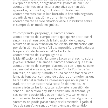
cuerpo de marcas, de significantes? ¿Marca de qué?: de
acontecimientos en la historia subjetiva que han sido
ignorados, reprimidos, forcluidos… En todo caso
acontecimientos que se han borrado, o han sido negados,
a partir de esa negación o borramiento este
acontecimiento ha sido cifrado y viene a inscribirse sobre
el cuerpo de un modo enigmático.
Yo comprendo, propongo, el síntoma como
acontecimiento del cuerpo, como que quiere decir que el
síntoma es el resultado de la falicización del cuerpo,
resultado de la identificación con el falo, identificación que
por definición es a la vez fallida, imposible, y prohibida por
la operación del Nombre del Padre. Es decir,
acontecimiento del cuerpo ligado a
la identificación al falo. Retomo a Lacan en el escrito sobre
Joyce-el síntoma: “Dejemos el síntoma como lo que es: un
acontecimiento del cuerpo relacionado con lo que se tiene,
se tiene del aire, se aira, se lo tiene (l’on l’a, l’on l’a de l’air,
l’on l’aire, de l’on l’a)” A modo de una canción francesa, con
lenguaje fonético, con juego de palabras y homofonías que
hacen saltar el sentido. Es interesante que no se pueda
traducir porque esto roza la cuestión del sentido. De
manera irónica, burlona, Lacan subvierte la cuestión del
sentido. Dar sentido hoy, bien construido, al síntoma, ya
casi no tiene posibilidades de matarlo y Lacan en esta
época tardía, ha decidido que poder cambiar algo de los
síntomas, no podía pasar sino por el sinsentido, ligado al
“pas de sense”, no-sentido y también paso de sentido.