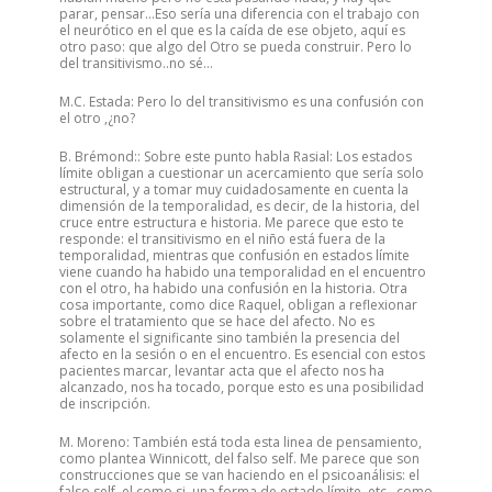
parar, pensar…Eso sería una diferencia con el trabajo con
el neurótico en el que es la caída de ese objeto, aquí es
otro paso: que algo del Otro se pueda construir. Pero lo
del transitivismo..no sé…
M.C. Estada: Pero lo del transitivismo es una confusión con
el otro ,¿no?
B. Brémond:: Sobre este punto habla Rasial: Los estados
límite obligan a cuestionar un acercamiento que sería solo
estructural, y a tomar muy cuidadosamente en cuenta la
dimensión de la temporalidad, es decir, de la historia, del
cruce entre estructura e historia. Me parece que esto te
responde: el transitivismo en el niño está fuera de la
temporalidad, mientras que confusión en estados límite
viene cuando ha habido una temporalidad en el encuentro
con el otro, ha habido una confusión en la historia. Otra
cosa importante, como dice Raquel, obligan a reflexionar
sobre el tratamiento que se hace del afecto. No es
solamente el significante sino también la presencia del
afecto en la sesión o en el encuentro. Es esencial con estos
pacientes marcar, levantar acta que el afecto nos ha
alcanzado, nos ha tocado, porque esto es una posibilidad
de inscripción.
M. Moreno: También está toda esta linea de pensamiento,
como plantea Winnicott, del falso self. Me parece que son
construcciones que se van haciendo en el psicoanálisis: el
falso self, el como si, una forma de estado límite, etc., como