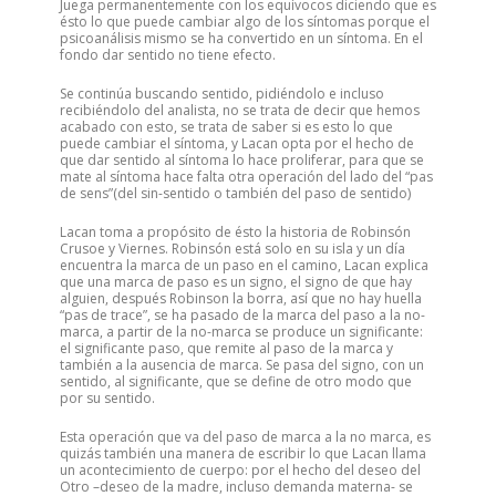
Juega permanentemente con los equívocos diciendo que es
ésto lo que puede cambiar algo de los síntomas porque el
psicoanálisis mismo se ha convertido en un síntoma. En el
fondo dar sentido no tiene efecto.
Se continúa buscando sentido, pidiéndolo e incluso
recibiéndolo del analista, no se trata de decir que hemos
acabado con esto, se trata de saber si es esto lo que
puede cambiar el síntoma, y Lacan opta por el hecho de
que dar sentido al síntoma lo hace proliferar, para que se
mate al síntoma hace falta otra operación del lado del “pas
de sens”(del sin-sentido o también del paso de sentido)
Lacan toma a propósito de ésto la historia de Robinsón
Crusoe y Viernes. Robinsón está solo en su isla y un día
encuentra la marca de un paso en el camino, Lacan explica
que una marca de paso es un signo, el signo de que hay
alguien, después Robinson la borra, así que no hay huella
“pas de trace”, se ha pasado de la marca del paso a la no-
marca, a partir de la no-marca se produce un significante:
el significante paso, que remite al paso de la marca y
también a la ausencia de marca. Se pasa del signo, con un
sentido, al significante, que se define de otro modo que
por su sentido.
Esta operación que va del paso de marca a la no marca, es
quizás también una manera de escribir lo que Lacan llama
un acontecimiento de cuerpo: por el hecho del deseo del
Otro –deseo de la madre, incluso demanda materna- se