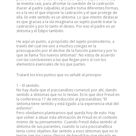
se inventa casi, para afrontar la cuestión de la castración
(hacer al padre culpable), el padre toma diferentes formas,
es a la vez el que impone la castración y el que protege de
ella. En este sentido es un síntoma. Lo que intento destacar
es que gracias a la vía imaginaria un sujeto puede tratar la
castración y por lo tanto el deseo. Por eso el padre es un
síntoma y el Edipo también.
He aquí un punto, a propósito del sujeto posmoderno, a
través del cual me uno a muchos colegas en la
preocupación por el declive de la función paterna y por lo
que se llama “los nuevos síntomas”. No estoy de acuerdo
con las conclusiones a las que llegan pero si con los
elementos esenciales de los que parten.
Trataré los tres puntos que os señalé al principio:
1 – El sentido.
No hay duda que el psicoanálisis comenzó por ahí, dando
sentido a síntomas que no lo tenían. Es lo que dice Freud en
la conferencia 17 de introducción al psicoanálisis: “El
síntoma tiene sentido y está ligado a la experiencia vital del
enfermo”.
Pero olvidamos plantearnos qué queda hoy de esto. Hay
que volver a situar esta afirmación de Freud en el contexto
mismo de su pensamiento. Cuando Freud daba sentido al
síntoma de sus pacientes, cuando la cura psicoanalítica
tenía como objetivo dar sentido a esos síntomas que no lo
tenían (ver los casos clínicos de Freud) hay que situarlo en