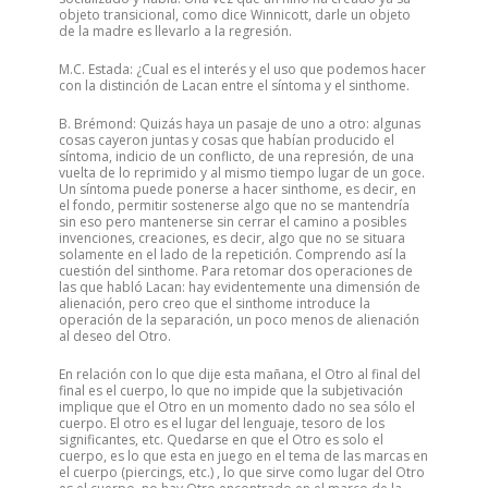
objeto transicional, como dice Winnicott, darle un objeto
de la madre es llevarlo a la regresión.
M.C. Estada: ¿Cual es el interés y el uso que podemos hacer
con la distinción de Lacan entre el síntoma y el sinthome.
B. Brémond: Quizás haya un pasaje de uno a otro: algunas
cosas cayeron juntas y cosas que habían producido el
síntoma, indicio de un conflicto, de una represión, de una
vuelta de lo reprimido y al mismo tiempo lugar de un goce.
Un síntoma puede ponerse a hacer sinthome, es decir, en
el fondo, permitir sostenerse algo que no se mantendría
sin eso pero mantenerse sin cerrar el camino a posibles
invenciones, creaciones, es decir, algo que no se situara
solamente en el lado de la repetición. Comprendo así la
cuestión del sinthome. Para retomar dos operaciones de
las que habló Lacan: hay evidentemente una dimensión de
alienación, pero creo que el sinthome introduce la
operación de la separación, un poco menos de alienación
al deseo del Otro.
En relación con lo que dije esta mañana, el Otro al final del
final es el cuerpo, lo que no impide que la subjetivación
implique que el Otro en un momento dado no sea sólo el
cuerpo. El otro es el lugar del lenguaje, tesoro de los
significantes, etc. Quedarse en que el Otro es solo el
cuerpo, es lo que esta en juego en el tema de las marcas en
el cuerpo (piercings, etc.) , lo que sirve como lugar del Otro