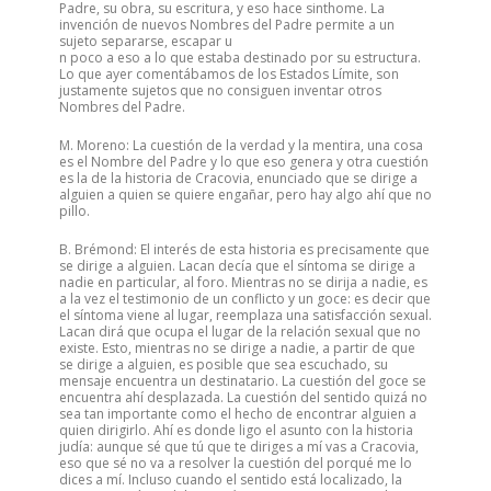
Padre, su obra, su escritura, y eso hace sinthome. La
invención de nuevos Nombres del Padre permite a un
sujeto separarse, escapar u
n poco a eso a lo que estaba destinado por su estructura.
Lo que ayer comentábamos de los Estados Límite, son
justamente sujetos que no consiguen inventar otros
Nombres del Padre.
M. Moreno: La cuestión de la verdad y la mentira, una cosa
es el Nombre del Padre y lo que eso genera y otra cuestión
es la de la historia de Cracovia, enunciado que se dirige a
alguien a quien se quiere engañar, pero hay algo ahí que no
pillo.
B. Brémond: El interés de esta historia es precisamente que
se dirige a alguien. Lacan decía que el síntoma se dirige a
nadie en particular, al foro. Mientras no se dirija a nadie, es
a la vez el testimonio de un conflicto y un goce: es decir que
el síntoma viene al lugar, reemplaza una satisfacción sexual.
Lacan dirá que ocupa el lugar de la relación sexual que no
existe. Esto, mientras no se dirige a nadie, a partir de que
se dirige a alguien, es posible que sea escuchado, su
mensaje encuentra un destinatario. La cuestión del goce se
encuentra ahí desplazada. La cuestión del sentido quizá no
sea tan importante como el hecho de encontrar alguien a
quien dirigirlo. Ahí es donde ligo el asunto con la historia
judía: aunque sé que tú que te diriges a mí vas a Cracovia,
eso que sé no va a resolver la cuestión del porqué me lo
dices a mí. Incluso cuando el sentido está localizado, la