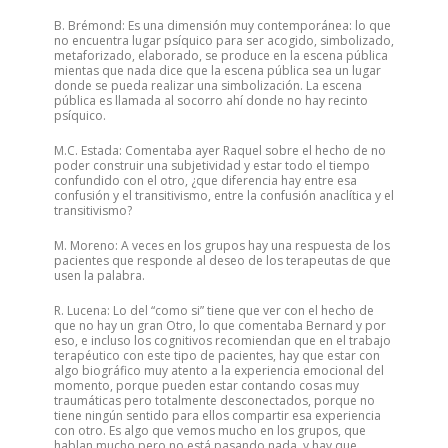
B. Brémond: Es una dimensión muy contemporánea: lo que
no encuentra lugar psíquico para ser acogido, simbolizado,
metaforizado, elaborado, se produce en la escena pública
mientas que nada dice que la escena pública sea un lugar
donde se pueda realizar una simbolización. La escena
pública es llamada al socorro ahí donde no hay recinto
psíquico.
M.C. Estada: Comentaba ayer Raquel sobre el hecho de no
poder construir una subjetividad y estar todo el tiempo
confundido con el otro, ¿que diferencia hay entre esa
confusión y el transitivismo, entre la confusión anaclítica y el
transitivismo?
M. Moreno: A veces en los grupos hay una respuesta de los
pacientes que responde al deseo de los terapeutas de que
usen la palabra.
R. Lucena: Lo del “como si” tiene que ver con el hecho de
que no hay un gran Otro, lo que comentaba Bernard y por
eso, e incluso los cognitivos recomiendan que en el trabajo
terapéutico con este tipo de pacientes, hay que estar con
algo biográfico muy atento a la experiencia emocional del
momento, porque pueden estar contando cosas muy
traumáticas pero totalmente desconectados, porque no
tiene ningún sentido para ellos compartir esa experiencia
con otro. Es algo que vemos mucho en los grupos, que
hablan mucho pero no está pasando nada, y hay que