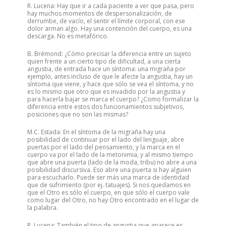
R. Lucena: Hay que ir a cada paciente a ver que pasa, pero
hay muchos momentos de despersonalización, de
derrumbe, de vacío, el sentir el límite corporal, con ese
dolor arman algo. Hay una contención del cuerpo, es una
descarga. No es metafórico.
B. Brémond: ¿Cómo precisar la diferencia entre un sujeto
quien frente a un cierto tipo de dificultad, a una cierta
angustia, de entrada hace un síntoma: una migraña por
ejemplo, antes incluso de que le afecte la angustia, hay un
síntoma que viene, y hace que sólo se vea el síntoma, y no
es lo mismo que otro que es invadido por la angustia y
para hacerla bajar se marca el cuerpo? ¿Como formalizar la
diferencia entre estos dos funcionamientos subjetivos,
posiciones que no son las mismas?
M.C. Estada: En el síntoma de la migraña hay una
posibilidad de continuar por el lado del lenguaje, abre
puertas por el lado del pensamiento, y la marca en el
cuerpo va por el lado de la metonimia, y al mismo tiempo
que abre una puerta (lado de la moda, tribu) no abre a una
posibilidad discursiva. Eso abre una puerta si hay alguien
para escucharlo. Puede ser más una marca de identidad
que de sufrimiento (por ej. tatuajes). Si nos quedamos en
que el Otro es sólo el cuerpo, en que sólo el cuerpo vale
como lugar del Otro, no hay Otro encontrado en el lugar de
la palabra.
R. Lucena: También el tipo de angustia que aparece es