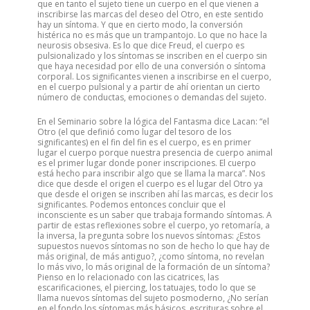
que en tanto el sujeto tiene un cuerpo en el que vienen a
inscribirse las marcas del deseo del Otro, en este sentido
hay un síntoma. Y que en cierto modo, la conversión
histérica no es más que un trampantojo. Lo que no hace la
neurosis obsesiva. Es lo que dice Freud, el cuerpo es
pulsionalizado y los síntomas se inscriben en el cuerpo sin
que haya necesidad por ello de una conversión o síntoma
corporal. Los significantes vienen a inscribirse en el cuerpo,
en el cuerpo pulsional y a partir de ahí orientan un cierto
número de conductas, emociones o demandas del sujeto.
En el Seminario sobre la lógica del Fantasma dice Lacan: “el
Otro (el que definió como lugar del tesoro de los
significantes) en el fin del fin es el cuerpo, es en primer
lugar el cuerpo porque nuestra presencia de cuerpo animal
es el primer lugar donde poner inscripciones. El cuerpo
está hecho para inscribir algo que se llama la marca”. Nos
dice que desde el origen el cuerpo es el lugar del Otro ya
que desde el origen se inscriben ahí las marcas, es decir los
significantes. Podemos entonces concluir que el
inconsciente es un saber que trabaja formando síntomas. A
partir de estas reflexiones sobre el cuerpo, yo retomaría, a
la inversa, la pregunta sobre los nuevos síntomas: ¿Estos
supuestos nuevos síntomas no son de hecho lo que hay de
más original, de más antiguo?, ¿como síntoma, no revelan
lo más vivo, lo más original de la formación de un síntoma?
Pienso en lo relacionado con las cicatrices, las
escarificaciones, el piercing, los tatuajes, todo lo que se
llama nuevos síntomas del sujeto posmoderno, ¿No serían
en el fondo los síntomas más básicos, escrituras sobre el