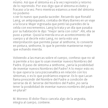
mismo. Así que el síntoma es a la vez represión y retorno
de lo reprimido. Por eso digo que el síntoma es éxito y
fracaso a la vez. Pero mientras estamos a nivel del síntoma
no podemo
s ver lo nuevo que pueda suceder. Recuerdo que Ronald
Laing, un antipsiquiatra, contaba de Mary Barnes en un viaje
a la locura: Mujer ingresada que pintó las paredes de la
celda con excrementos. Laing la trata y un día que pasaba
por su habitación le dijo: “mejor sería con color”. Ahí, ella se
puso a pintar. Quizá la mierda era un acontecimiento de
cuerpo y al decirle esto Laing, no sería esto una
interpretación que permite pasar al sinthome, lo convierte
en pintura, sinthome, lo que le permite mantenerse mejor
que echando mierda.
Volviendo a las marcas sobre el cuerpo, confieso que no sé
si permite a los que lo usan inventar nuevos Nombres del
Padre. El paso de síntoma a sinthome, ¿sería la posibilidad
de inventar nuevos Nombres del Padre? A lo mejor esto es
lo que opera la cura psicoanalítica en relación con los
síntomas, o es lo que podríamos esperar. Es lo que Lacan
llama prescindir del Nombre del Padre a condición de
servirse de él. Servirse del Nombre del Padre ¿no sería
tener la posibilidad de inventar nuevos nombres del padre
en plural?
M. Moreno: El dolor físico cancela algo de la angustia,
integra al cuerpo, contiene.