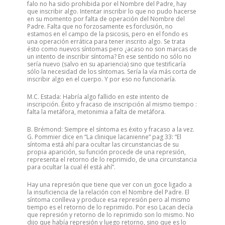
falo no ha sido prohibida por el Nombre del Padre, hay
que inscribir algo. Intentar inscribir lo que no pudo hacerse
en su momento por falta de operación del Nombre del
Padre. Falta que no forzosamente es forclusión, no
estamos en el campo de la psicosis, pero en el fondo es
una operación errática para tener inscrito algo. Se trata
ésto como nuevos síntomas pero ¿acaso no son marcas de
un intento de inscribir síntoma? En ese sentido no sólo no
sería nuevo (salvo en su apariencia) sino que testificaría
sólo la necesidad de los síntomas. Sería la vía más corta de
inscribir algo en el cuerpo. Y por eso no funcionaría.
M.C. Estada: Habría algo fallido en este intento de
inscripción. Éxito y fracaso de inscripción al mismo tiempo :
falta la metáfora, metonimia a falta de metáfora.
B. Brémond: Siempre el síntoma es éxito y fracaso a la vez.
G. Pommier dice en “La clinique lacanienne” pag 33: “El
síntoma está ahí para ocultar las circunstancias de su
propia aparición, su función procede de una represión,
representa el retorno de lo reprimido, de una circunstancia
para ocultar la cual él está ahí”.
Hay una represión que tiene que ver con un goce ligado a
la insuficiencia de la relación con el Nombre del Padre. El
síntoma conlleva y produce esa represión pero al mismo
tiempo es el retorno de lo reprimido. Por eso Lacan decía
que represión y retorno de lo reprimido son lo mismo. No
dijo que había represión y luego retorno, sino que es lo