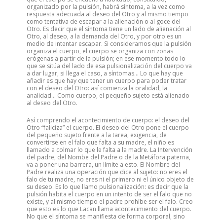
organizado por la pulsión, habrá síntoma, a la vez como
respuesta adecuada al deseo del Otro y al mismo tiempo
como tentativa de escapar a la alienación o al goce del
Otro. Es decir que el síntoma tiene un lado de alienación al
Otro, al deseo, a la demanda del Otro, y por otro es un
medio de intentar escapar. Si consideramos que la pulsión
organiza el cuerpo, el cuerpo se organiza con zonas
erógenas a partir de la pulsión; en ese momento todo lo
que se sitúa del lado de esa pulsionalización del cuerpo va
a dar lugar, si llega el caso, a síntomas… Lo que hay que
añadir es que hay que tener un cuerpo para poder tratar
con el deseo del Otro: así comienza la oralidad, la
analidad… Como cuerpo, el pequeño sujeto está alienado
al deseo del Otro.
Así comprendo el acontecimiento de cuerpo: el deseo del
Otro “faliciza” el cuerpo. El deseo del Otro pone el cuerpo
del pequeño sujeto frente a la tarea, exigencia, de
convertirse en el falo que falta a su madre, el niño es
llamado a colmar lo que le falta a la madre. La Intervención
del padre, del Nombe del Padre o de la Metáfora paterna,
va a poner una barrera, un límite a esto. El Nombre del
Padre realiza una operación que dice al sujeto: no eres el
falo de tu madre, no eres ni el primero ni el único objeto de
su deseo. Es lo que llamo pulsionalización: es decir que la
pulsión habita el cuerpo en un intento de ser el falo que no
existe, y al mismo tiempo el padre prohíbe ser el falo. Creo
que esto es lo que Lacan llama acontecimiento del cuerpo.
No que el síntoma se manifiesta de forma corporal, sino