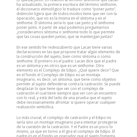
ha actualizado, la primera escritura del término sinthome,
el diccionario etimológico lo traduce como “poner junto”,
distinción ligera que de todos modos tiene que ver con la
operación, que no es la misma en el síntoma y en el
sinthome. El síntoma sería lo que cae junto y el sinthome
poner junto. A partir de aquí podemos preguntarnos
¿consideramos síntoma o sinthome todo lo que permite
que las cosas queden juntas, que se mantengan juntas?
En ese sentido he redescubierto que Lacan tiene varias
declaraciones en las que propone tratar algún elemento de
la construcción del sujeto, bien como síntoma o como
sinthome. El primero es el padre: Lacan dice que el padre
es un síntoma y en otros que es un sinthome. Otro
elemento es el Complejo de Edipo. ¿Qué quiere decir? Que
en el fondo el Complejo de Edipo es un montaje
imaginario, es decir, un síntoma, que tiene como objetivo
permitir al sujeto defenderse contra la castración. Se puede
desplazar lo que tiene que ver con el complejo de
castración el cual tiene siempre que ver con un encuentro
con lo real, y está del lado de una prueba que el sujeto
debe necesariamente afrontar si quiere operar cualquier
realización simbólica.
Lo más crucial, el complejo de castración y el Edipo no
sería sino un montaje imaginario para intentar protegerse
de la cuestión de la castración. Y el Padre es un poco lo
mismo, ya que en torno a él gira el complejo de Edipo. El
padre es en el fondo un operador que el sujeto fomenta,