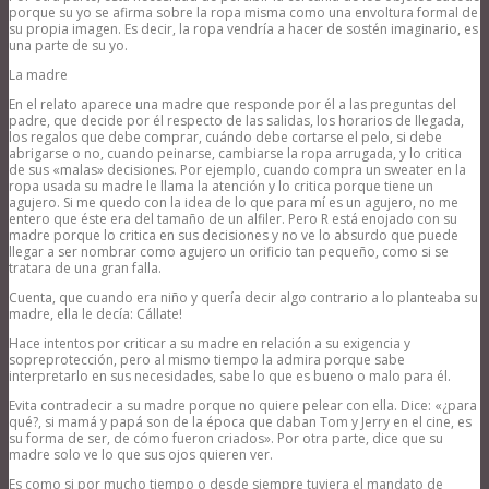
porque su yo se afirma sobre la ropa misma como una envoltura formal de
su propia imagen. Es decir, la ropa vendría a hacer de sostén imaginario, es
una parte de su yo.
La madre
En el relato aparece una madre que responde por él a las preguntas del
padre, que decide por él respecto de las salidas, los horarios de llegada,
los regalos que debe comprar, cuándo debe cortarse el pelo, si debe
abrigarse o no, cuando peinarse, cambiarse la ropa arrugada, y lo critica
de sus «malas» decisiones. Por ejemplo, cuando compra un sweater en la
ropa usada su madre le llama la atención y lo critica porque tiene un
agujero. Si me quedo con la idea de lo que para mí es un agujero, no me
entero que éste era del tamaño de un alfiler. Pero R está enojado con su
madre porque lo critica en sus decisiones y no ve lo absurdo que puede
llegar a ser nombrar como agujero un orificio tan pequeño, como si se
tratara de una gran falla.
Cuenta, que cuando era niño y quería decir algo contrario a lo planteaba su
madre, ella le decía: Cállate!
Hace intentos por criticar a su madre en relación a su exigencia y
sopreprotección, pero al mismo tiempo la admira porque sabe
interpretarlo en sus necesidades, sabe lo que es bueno o malo para él.
Evita contradecir a su madre porque no quiere pelear con ella. Dice: «¿para
qué?, si mamá y papá son de la época que daban Tom y Jerry en el cine, es
su forma de ser, de cómo fueron criados». Por otra parte, dice que su
madre solo ve lo que sus ojos quieren ver.
Es como si por mucho tiempo o desde siempre tuviera el mandato de