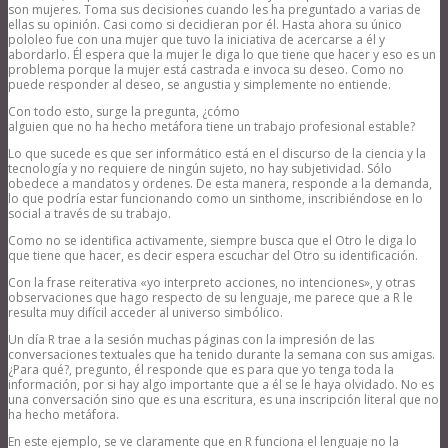
son mujeres. Toma sus decisiones cuando les ha preguntado a varias de
ellas su opinión. Casi como si decidieran por él. Hasta ahora su único
pololeo fue con una mujer que tuvo la iniciativa de acercarse a él y
abordarlo. Él espera que la mujer le diga lo que tiene que hacer y eso es un
problema porque la mujer está castrada e invoca su deseo. Como no
puede responder al deseo, se angustia y simplemente no entiende.
Con todo esto, surge la pregunta, ¿cómo
alguien que no ha hecho metáfora tiene un trabajo profesional estable?
Lo que sucede es que ser informático está en el discurso de la ciencia y la
tecnología y no requiere de ningún sujeto, no hay subjetividad. Sólo
obedece a mandatos y ordenes. De esta manera, responde a la demanda,
lo que podría estar funcionando como un sinthome, inscribiéndose en lo
social a través de su trabajo.
Como no se identifica activamente, siempre busca que el Otro le diga lo
que tiene que hacer, es decir espera escuchar del Otro su identificación.
Con la frase reiterativa «yo interpreto acciones, no intenciones», y otras
observaciones que hago respecto de su lenguaje, me parece que a R le
resulta muy difícil acceder al universo simbólico.
Un día R trae a la sesión muchas páginas con la impresión de las
conversaciones textuales que ha tenido durante la semana con sus amigas.
¿Para qué?, pregunto, él responde que es para que yo tenga toda la
información, por si hay algo importante que a él se le haya olvidado. No es
una conversación sino que es una escritura, es una inscripción literal que no
ha hecho metáfora.
En este ejemplo, se ve claramente que en R funciona el lenguaje no la