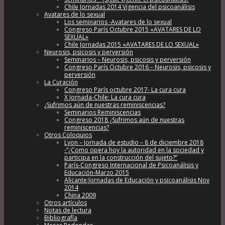
Chile Jornadas 2014 Vigencia del psicoanálisis
Avatares de lo sexual
Los seminarios -Avatares de lo sexual
Congreso París Octubre 2015 «AVATARES DE LO
SEXUAL»
Chile Jornadas 2015 «AVATARES DE LO SEXUAL»
Neurosis, psicosis y perversión
Seminarios – Neurosis, psicosis y perversión
Congreso París Octubre 2016 – Neurosis, psicosis y
perversión
La Curación
Congreso París octubre 2017- La cura cura
X Jornada-Chile: La cura cura
¿Sufrimos aún de nuestras reminiscencias?
Seminarios Reminiscencias
Congreso 2018 ¿Sufrimos aún de nuestras
reminiscencias?
Otros Coloquios
Lyon – Jornada de estudio – 8 de diciembre 2018
-“¿Como opera hoy la autoridad en la sociedad y
participa en la construcción del sujeto?”
París-Congreso Internacional de Psicoanálisis y
Educación-Marzo 2015
Alicante:Jornadas de Educación y psicoanálisis Nov
2014
China 2009
Otros artículos
Notas de lectura
Bibliografía