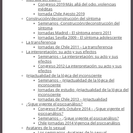
Congreso 2019 Más allá del odio..violencias
inéditas
Jornada Chile Agosto 2019
Construcción/deconstrucción del síntoma
Seminarios -Construcción/deconstrucción del
síntoma
Jornadas Madrid – El síntoma enero 2011
Jornadas Sevilla 2009 – El síntoma adolescente
La transferencia
Jornadas de Chile 2011 – La transferencia
La interpretación: su acto y sus efectos
Seminarios – La interpretación: su acto y sus
efectos
Congreso 2012-La interpretación: su acto y sus
efectos
(in)actualidad de la lógica del inconsciente
Seminarios – (in)actualidad de la lógica del
inconsciente
Jornadas de estudio -(in)actualidad de la lógica del
inconsciente
Jornadas de Chile 2013 – (in)actualidad
¿Sigue vigente el psicoanálisis?
Congreso París Octubre 2014 – ¿Sigue vigente el
psicoanálisis?
Seminarios – ¿Sigue vigente el psicoanálisis?
Chile Jornadas 2014 Vigencia del psicoanálisis
Avatares de lo sexual
Los seminarios -Avatares de lo sexual