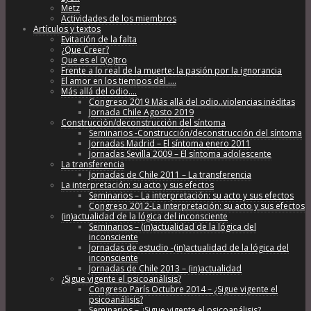
Metz
Actividades de los miembros
Artículos y textos
Evitación de la falta
¿Que Creer?
Que es el 0(o)tro
Frente a lo real de la muerte: la pasión por la ignorancia
El amor en los tiempos del ….
Más allá del odio….
Congreso 2019 Más allá del odio..violencias inéditas
Jornada Chile Agosto 2019
Construcción/deconstrucción del síntoma
Seminarios -Construcción/deconstrucción del síntoma
Jornadas Madrid – El síntoma enero 2011
Jornadas Sevilla 2009 – El síntoma adolescente
La transferencia
Jornadas de Chile 2011 – La transferencia
La interpretación: su acto y sus efectos
Seminarios – La interpretación: su acto y sus efectos
Congreso 2012-La interpretación: su acto y sus efectos
(in)actualidad de la lógica del inconsciente
Seminarios – (in)actualidad de la lógica del
inconsciente
Jornadas de estudio -(in)actualidad de la lógica del
inconsciente
Jornadas de Chile 2013 – (in)actualidad
¿Sigue vigente el psicoanálisis?
Congreso París Octubre 2014 – ¿Sigue vigente el
psicoanálisis?
Seminarios – ¿Sigue vigente el psicoanálisis?