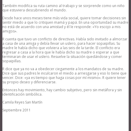
También modifica su ruta camino al trabajo y se sorprende como un niño
que estuviera descubriendo el mundo.
Desde hace unos meses tiene más vida social, quiere tomar decisiones sin
sentir miedo a que lo critiquen mamá y papá. En una oportunidad su madre
no está de acuerdo con una amistad y él le responde: «Yo escojo a mis
amigos».
R cuenta que tuvo un conflicto de directivas. Había sido invitado a almorzar
a casa de una amiga y debía llevar un uslero, para hacer sopaipillas. Su
madre le había dicho que volviera a las seis de la tarde. El conflicto era
regresar a casa a la hora que le había dicho su madre o esperar a que
terminaran de usar el uslero. Resuelve la situación quedándose y comer
sopaipillas.
R dice que ya no va a obedecer ciegamente a los mandatos de su madre.
Dice que sus padres le inculcaron el miedo a arriesgarse y eso lo tiene que
vencer. Dice: «ya es tiempo que haga cosas por mí mismo». R quiere tener
su propio deseo y diferenciarse.
Entonces hay movimiento, hay cambio subjetivo, pero sin metáfora y sin
identificación simbólica.
Camila Reyes San Martín
Septiembre 2011