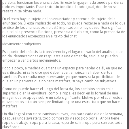
palabra, funcionan los enunciados. En este lenguaje nada puede perderse,
todo es importante. Es un texto sin tonalidad, todo igual, donde no se
resalta ni se obvia nada.
En el texto hay un sujeto de los enunciados y carencia del sujeto de la
enunciación. Él está implicado en todo, no puede restarse a nada de lo que
se dice de los enunciados, no está implicado, no hay deseo. Eso significa
que solo la presencia funciona, presencia del objeto, como la presencia de
los enunciados expuestos en el texto del chat.
Movimientos subjetivos
Es a partir del análisis, la transferencia y el lugar de vacío del analista, que
no da identificaciones en respuesta a una demanda, es que se pueden
empezar a ver ciertos movimientos.
Poco a poco, a medida que tiene un espacio para hablar de él, en que no
es criticado, ni se le dice qué debe hacer, empiezan a haber ciertos
cambios. Esto resulta muy interesante, ya que muestra la posibilidad de
que en un paciente que no hace metáfora, si haya cambios subjetivos.
Como no puede hacer el juego del forta da, los cambios serán en la
superficie o en la envoltura, como la ropa, es decir en lo formal de una
imagen que se apoya sobre un solo significante. Motivo por el cual, estos
movimientos estarán siempre limitados por una estructura que no hace
metáfora.
Un día llegará con cinco camisas nuevas, una para cada día de la semana,
después unos sweaters, todo comprado y escogido por él. Ahora tiene
ropa de trabajo, ropa para la casa, ropa de salir, ropa para carrete, toda
clasificada.