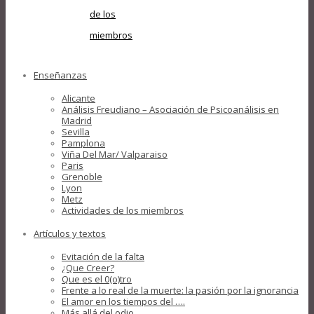
de los
miembros
Enseñanzas
Alicante
Análisis Freudiano – Asociación de Psicoanálisis en
Madrid
Sevilla
Pamplona
Viña Del Mar/ Valparaiso
Paris
Grenoble
Lyon
Metz
Actividades de los miembros
Artículos y textos
Evitación de la falta
¿Que Creer?
Que es el 0(o)tro
Frente a lo real de la muerte: la pasión por la ignorancia
El amor en los tiempos del ….
Más allá del odio….