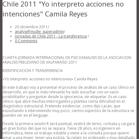
Chile 2011 "Yo interpreto acciones no
intenciones" Camila Reyes
20 diciembre 2011
/
analysefreudie_superadmin
/
Jornadas de Chile 2011 - La transferencia
/
0 Comments
CUARTA JORNADA INTERNACIONAL DE PSICOANALISIS DE LA ASOCIACION
ANALISIS FREUDIANO DE VALPARAISO 2011
IDENTIFICACION Y TRANSFERENCIA
«Yo interpreto acciones no intenciones» Camila Reyes
En este trabajo voy a presentar el proceso de análisis de un caso clínico en
desarrollo, en que lo más relevante ha sido escuchar con un vacío
posibilitador y preguntar desde la ignorancia, sin etiquetar.
Es un caso
clínico que abre muchas interrogantes y plantea cierta dificultad en el
diagnóstico estructural. Pretendo evidenciar, como dijo Lacan, que
escuchando e interviniendo muy poco, ciertos aspectos de la estructura se
pueden ver en el lenguaje.
Desde la primera sesión R será puntual, vestirá de terno, corbata y cargará
un gran bolso del que no se separa. Tiene 28 años, es ingeniero en
informática, tiene un trabajo estable y viene a la consulta porque quiere
amar a una mujer, tener una polola. Su relato es ordenado y muy detallado: