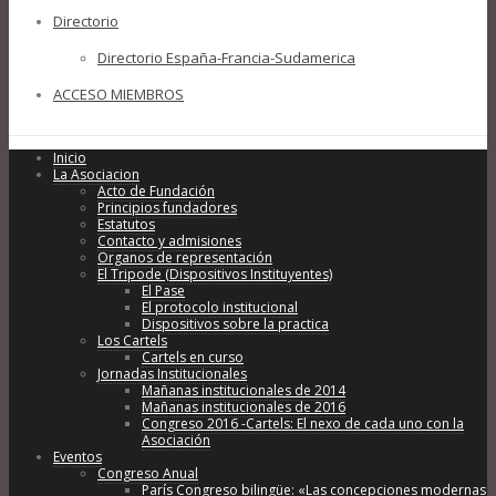
Directorio
Directorio España-Francia-Sudamerica
ACCESO MIEMBROS
Inicio
La Asociacion
Acto de Fundación
Principios fundadores
Estatutos
Contacto y admisiones
Organos de representación
El Tripode (Dispositivos Instituyentes)
El Pase
El protocolo institucional
Dispositivos sobre la practica
Los Cartels
Cartels en curso
Jornadas Institucionales
Mañanas institucionales de 2014
Mañanas institucionales de 2016
Congreso 2016 -Cartels: El nexo de cada uno con la
Asociación
Eventos
Congreso Anual
París Congreso bilingüe: «Las concepciones modernas