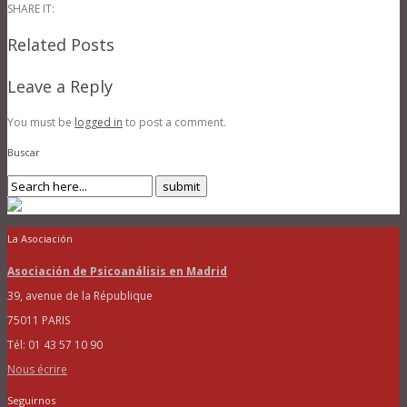
SHARE IT:
Related Posts
Leave a Reply
You must be
logged in
to post a comment.
Buscar
La Asociación
Asociación de Psicoanálisis en Madrid
39, avenue de la République
75011 PARIS
Tél: 01 43 57 10 90
Nous écrire
Seguirnos