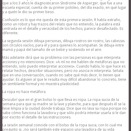
que a los 3 años le diagnosticaron Síndrome de Asperger, que fue a una
escuela especial, cuenta de su primer pololeo, del día exacto, en qué lugar
y a quién le dio su primer beso.
Confusión es lo que me queda de esta primera sesión. R habla extraño,
como un robot y hay trazos del relato que no entiendo, la palabra está
centrada en el detalle y veracidad de los hechos, parece desafectado. Es
diferente.
La segunda sesión dibuja personas, dibuja rostros sin rostro, las cabezas
son círculos vacíos, para él y para quienes lo acompañan. Se dibuja entre
mamá y papá del tamaño de un bebé y sostenido en el aire.
Más adelante dirá que su problema con las personas es que interpreta
acciones y no intenciones. Dice: «A mí no me hablen de metáforas que no
entiendo, solo puedo interpretar acciones». Cuando habla, lo que hace es
relatar hechos, describir situaciones, pero no asocia ni interpreta. Señala
que en una conversación, cuando no sabe qué más decir, lo tienen que
ayudar. Es alguien al que le resulta muy difícil abandonar lo concreto, tiene
un semblante formal y no muestra plasticidad.
La ropa no hace metáfora
Descubrí que en el gran bolso lo que lleva es ropa. La ropa sucia de la
semana para que su madre se la lave y planche, para que después él se la
lleve limpia a la ciudad donde trabaja. Dice que no lava su ropa porque no
sabe cómo funciona la lavadora y que sólo podría intentar usarla si le dan
por escrito el detalle de las instrucciones.
La sesión semanal coincide con el bolso de la ropa sucia, con lo cual me
pregunto si, ¿no será también este espacio una lavadora de su vida