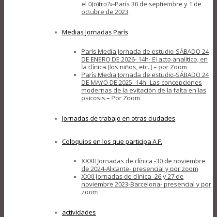
el 0(o)tro?»-París 30 de septiembre y 1 de
octubre de 2023
Medias Jornadas París
París Media Jornada de estudio-SÁBADO 24
DE ENERO DE 2026- 14h- El acto analítico, en
la clínica (los niños, etc..) – por Zoom
París Media Jornada de estudio-SÁBADO 24
DE MAYO DE 2025- 14h- Las concepciones
modernas de la evitación de la falta en las
psicosis – Por Zoom
Jornadas de trabajo en otras ciudades
Coloquios en los que participa A.F.
XXXII Jornadas de clínica -30 de noviembre
de 2024-Alicante- presencial y por zoom
XXXI Jornadas de clínica -26 y 27 de
noviembre 2023-Barcelona- presencial y por
zoom
actividades