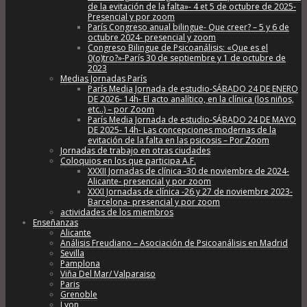
de la evitación de la falta»- 4 et 5 de octubre de 2025-
Presencial y por zoom
París Congreso anual bilingue- Que creer? – 5 y 6 de
octubre 2024- presencial y zoom
Congreso Bilingue de Psicoanálisis: «Que es el
0(o)tro?»-París 30 de septiembre y 1 de octubre de
2023
Medias Jornadas París
París Media Jornada de estudio-SÁBADO 24 DE ENERO
DE 2026- 14h- El acto analítico, en la clínica (los niños,
etc..) – por Zoom
París Media Jornada de estudio-SÁBADO 24 DE MAYO
DE 2025- 14h- Las concepciones modernas de la
evitación de la falta en las psicosis – Por Zoom
Jornadas de trabajo en otras ciudades
Coloquios en los que participa A.F.
XXXII Jornadas de clínica -30 de noviembre de 2024-
Alicante- presencial y por zoom
XXXI Jornadas de clínica -26 y 27 de noviembre 2023-
Barcelona- presencial y por zoom
actividades de los miembros
Enseñanzas
Alicante
Análisis Freudiano – Asociación de Psicoanálisis en Madrid
Sevilla
Pamplona
Viña Del Mar/ Valparaiso
Paris
Grenoble
Lyon