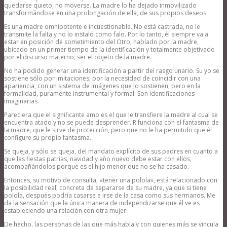
quedarse quieto, no moverse. La madre lo ha dejado inmovilizado
transformándose en una prolongación de ella, de sus propios deseos.
Es una madre omnipotente e incuestionable. No está castrada, no le
transmite la falta y no lo instaló como falo. Por lo tanto, él siempre va a
estar en posición de sometimiento del Otro, hablado por la madre,
ubicado en un primer tiempo de la identificación y totalmente objetivado
por el discurso materno, ser el objeto de la madre.
No ha podido generar una identificación a partir del rasgo unario. Su yo se
sostiene sólo por imitaciones, por la necesidad de coincidir con una
apariencia, con un sistema de imágenes que lo sostienen, pero en la
formalidad, puramente instrumental y formal. Son identificaciones
imaginarias.
Pareciera que el significante amo es el que le transfiere la madre al cual se
encuentra atado y no se puede desprender. R funciona con el fantasma de
la madre, que le sirve de protección, pero que no le ha permitido que él
configure su propio fantasma.
Se queja, y sólo se queja, del mandato explícito de sus padres en cuanto a
que las fiestas patrias, navidad y año nuevo debe estar con ellos,
acompañándolos porque es el hijo menor que no se ha casado.
Entonces, su motivo de consulta, «tener una polola», está relacionado con
la posibilidad real, concreta de separarse de su madre, ya que si tiene
polola, después podría casarse e irse de la casa como sus hermanos. Me
da la sensación que la única manera de independizarse que él ve es
estableciendo una relación con otra mujer.
De hecho, las personas de las que más habla y con quienes más se vincula