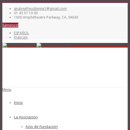
analysefreudienne1@gmail.com
01 43 57 10 90
1600 Amphitheatre Parkway, CA, 94043
llámenos!
ESPAÑOL
Français
Menu
Inicio
La Asociacion
Acto de Fundación