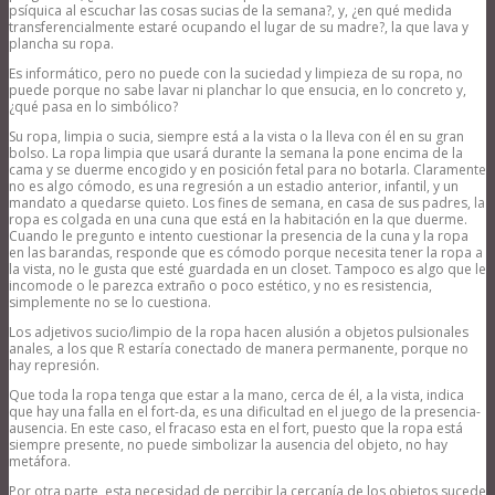
psíquica al escuchar las cosas sucias de la semana?, y, ¿en qué medida
transferencialmente estaré ocupando el lugar de su madre?, la que lava y
plancha su ropa.
Es informático, pero no puede con la suciedad y limpieza de su ropa, no
puede porque no sabe lavar ni planchar lo que ensucia, en lo concreto y,
¿qué pasa en lo simbólico?
Su ropa, limpia o sucia, siempre está a la vista o la lleva con él en su gran
bolso. La ropa limpia que usará durante la semana la pone encima de la
cama y se duerme encogido y en posición fetal para no botarla. Claramente
no es algo cómodo, es una regresión a un estadio anterior, infantil, y un
mandato a quedarse quieto. Los fines de semana, en casa de sus padres, la
ropa es colgada en una cuna que está en la habitación en la que duerme.
Cuando le pregunto e intento cuestionar la presencia de la cuna y la ropa
en las barandas, responde que es cómodo porque necesita tener la ropa a
la vista, no le gusta que esté guardada en un closet. Tampoco es algo que le
incomode o le parezca extraño o poco estético, y no es resistencia,
simplemente no se lo cuestiona.
Los adjetivos sucio/limpio de la ropa hacen alusión a objetos pulsionales
anales, a los que R estaría conectado de manera permanente, porque no
hay represión.
Que toda la ropa tenga que estar a la mano, cerca de él, a la vista, indica
que hay una falla en el fort-da, es una dificultad en el juego de la presencia-
ausencia. En este caso, el fracaso esta en el fort, puesto que la ropa está
siempre presente, no puede simbolizar la ausencia del objeto, no hay
metáfora.
Por otra parte, esta necesidad de percibir la cercanía de los objetos sucede