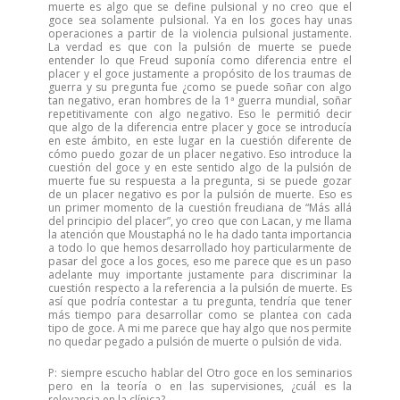
muerte es algo que se define pulsional y no creo que el
goce sea solamente pulsional. Ya en los goces hay unas
operaciones a partir de la violencia pulsional justamente.
La verdad es que con la pulsión de muerte se puede
entender lo que Freud suponía como diferencia entre el
placer y el goce justamente a propósito de los traumas de
guerra y su pregunta fue ¿como se puede soñar con algo
tan negativo, eran hombres de la 1ª guerra mundial, soñar
repetitivamente con algo negativo. Eso le permitió decir
que algo de la diferencia entre placer y goce se introducía
en este ámbito, en este lugar en la cuestión diferente de
cómo puedo gozar de un placer negativo. Eso introduce la
cuestión del goce y en este sentido algo de la pulsión de
muerte fue su respuesta a la pregunta, si se puede gozar
de un placer negativo es por la pulsión de muerte. Eso es
un primer momento de la cuestión freudiana de “Más allá
del principio del placer”, yo creo que con Lacan, y me llama
la atención que Moustaphá no le ha dado tanta importancia
a todo lo que hemos desarrollado hoy particularmente de
pasar del goce a los goces, eso me parece que es un paso
adelante muy importante justamente para discriminar la
cuestión respecto a la referencia a la pulsión de muerte. Es
así que podría contestar a tu pregunta, tendría que tener
más tiempo para desarrollar como se plantea con cada
tipo de goce. A mi me parece que hay algo que nos permite
no quedar pegado a pulsión de muerte o pulsión de vida.
P: siempre escucho hablar del Otro goce en los seminarios
pero en la teoría o en las supervisiones, ¿cuál es la
relevancia en la clínica?