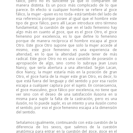
fálico, pero no es suficiente ya que lo comparten de
manera distinta. Es un poco más complicado de lo que
parece. En efecto si cualquier hombre se refiere al goce
fálico, la mujer –quien es no toda- está también del lado de
esa referencia porque posee al igual que el hombre este
tipo de goce fálico, pero allí Lacan introduce otro término
fundamental, la cuestión de que en el lado femenino hay
algo más en cuanto al goce, que es el goce Otro, el goce
femenino por excelencia, es lo que define lo femenino
porque de manera recíproca el hombre escapa al goce
Otro. Este goce Otro supone que solo la mujer accede al
mismo, este goce femenino es una experiencia de
alteridad, en lo que la alteridad puede tener de más
radical. Este goce Otro no es una cuestión de posesión o
apropiación de algo, sino como lo subraya Jean Louis
Nancy, que sería abertura a una alteridad. Según Lacan,
dice Nancy, la mujer estaría más en la posición de gran
Otro, el goce haría de la mujer este gran Otro, es decir, lo
que está fuera del lenguaje y del sentido y por esa razón
escapa a cualquier captura por el sujeto. En consecuencia,
el goce masculino, goce fálico por excelencia, no tiene que
ver sino con el deseo de una satisfacción ilusoria en si
misma para suplir la falta de la castración, pero es una
ilusión, no lo puede suplir, es un intento y una ilusión como
el sentido, por eso el goce femenino escapa a la dimensión
del sentido.
Señalamos igualmente, continuando con esta cuestión de la
diferencia de los sexos, que salimos de la cuestión
anatómica para entrar en la cuestión del goce, goce en el