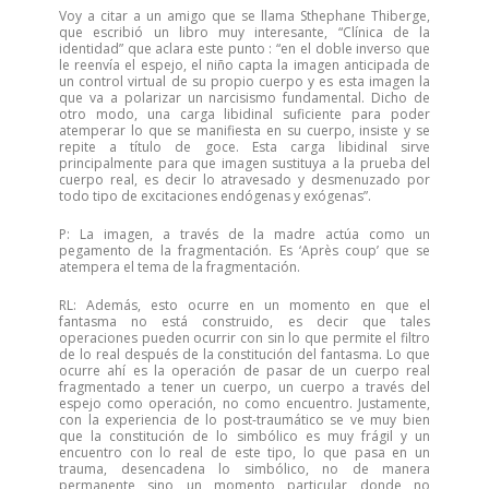
Voy a citar a un amigo que se llama Sthephane Thiberge,
que escribió un libro muy interesante, “Clínica de la
identidad” que aclara este punto : “en el doble inverso que
le reenvía el espejo, el niño capta la imagen anticipada de
un control virtual de su propio cuerpo y es esta imagen la
que va a polarizar un narcisismo fundamental. Dicho de
otro modo, una carga libidinal suficiente para poder
atemperar lo que se manifiesta en su cuerpo, insiste y se
repite a título de goce. Esta carga libidinal sirve
principalmente para que imagen sustituya a la prueba del
cuerpo real, es decir lo atravesado y desmenuzado por
todo tipo de excitaciones endógenas y exógenas”.
P: La imagen, a través de la madre actúa como un
pegamento de la fragmentación. Es ‘Après coup’ que se
atempera el tema de la fragmentación.
RL: Además, esto ocurre en un momento en que el
fantasma no está construido, es decir que tales
operaciones pueden ocurrir con sin lo que permite el filtro
de lo real después de la constitución del fantasma. Lo que
ocurre ahí es la operación de pasar de un cuerpo real
fragmentado a tener un cuerpo, un cuerpo a través del
espejo como operación, no como encuentro. Justamente,
con la experiencia de lo post-traumático se ve muy bien
que la constitución de lo simbólico es muy frágil y un
encuentro con lo real de este tipo, lo que pasa en un
trauma, desencadena lo simbólico, no de manera
permanente sino un momento particular donde no