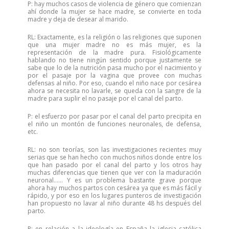
P: hay muchos casos de violencia de género que comienzan
ahí donde la mujer se hace madre, se convierte en toda
madre y deja de desear al marido.
RL: Exactamente, es la religión o las religiones que suponen
que una mujer madre no es más mujer, es la
representación de la madre pura. Fisiológicamente
hablando no tiene ningún sentido porque justamente se
sabe que lo de la nutrición pasa mucho por el nacimiento y
por el pasaje por la vagina que provee con muchas
defensas al niño. Por eso, cuando el niño nace por cesárea
ahora se necesita no lavarle, se queda con la sangre de la
madre para suplir el no pasaje por el canal del parto.
P: el esfuerzo por pasar por el canal del parto precipita en
el niño un montón de funciones neuronales, de defensa,
etc.
RL: no son teorías, son las investigaciones recientes muy
serias que se han hecho con muchos niños donde entre los
que han pasado por el canal del parto y los otros hay
muchas diferencias que tienen que ver con la maduración
neuronal…… Y es un problema bastante grave porque
ahora hay muchos partos con cesárea ya que es más fácil y
rápido, y por eso en los lugares punteros de investigación
han propuesto no lavar al niño durante 48 hs después del
parto.
P: en relación a la ideología en España la iglesia católica