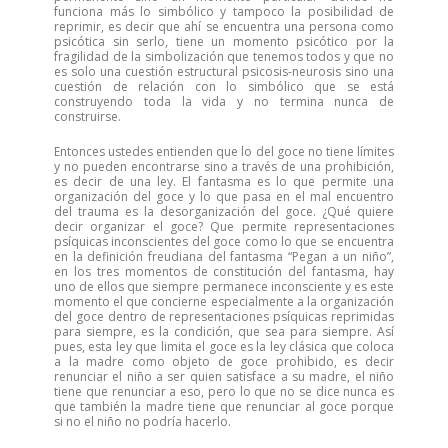
funciona más lo simbólico y tampoco la posibilidad de
reprimir, es decir que ahí se encuentra una persona como
psicótica sin serlo, tiene un momento psicótico por la
fragilidad de la simbolización que tenemos todos y que no
es solo una cuestión estructural psicosis-neurosis sino una
cuestión de relación con lo simbólico que se está
construyendo toda la vida y no termina nunca de
construirse.
Entonces ustedes entienden que lo del goce no tiene límites
y no pueden encontrarse sino a través de una prohibición,
es decir de una ley. El fantasma es lo que permite una
organización del goce y lo que pasa en el mal encuentro
del trauma es la desorganización del goce. ¿Qué quiere
decir organizar el goce? Que permite representaciones
psíquicas inconscientes del goce como lo que se encuentra
en la definición freudiana del fantasma “Pegan a un niño”,
en los tres momentos de constitución del fantasma, hay
uno de ellos que siempre permanece inconsciente y es este
momento el que concierne especialmente a la organización
del goce dentro de representaciones psíquicas reprimidas
para siempre, es la condición, que sea para siempre. Así
pues, esta ley que limita el goce es la ley clásica que coloca
a la madre como objeto de goce prohibido, es decir
renunciar el niño a ser quien satisface a su madre, el niño
tiene que renunciar a eso, pero lo que no se dice nunca es
que también la madre tiene que renunciar al goce porque
si no el niño no podría hacerlo.