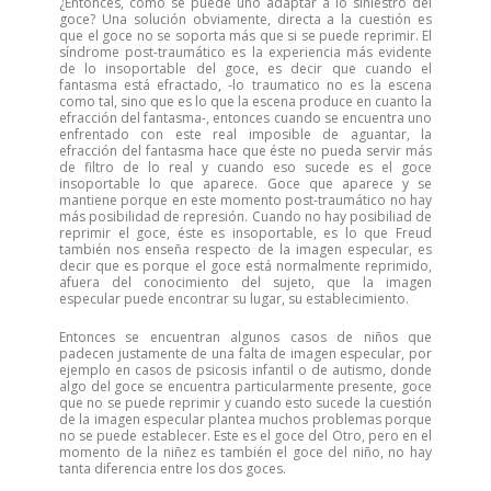
¿Entonces, como se puede uno adaptar a lo siniestro del
goce? Una solución obviamente, directa a la cuestión es
que el goce no se soporta más que si se puede reprimir. El
síndrome post-traumático es la experiencia más evidente
de lo insoportable del goce, es decir que cuando el
fantasma está efractado, -lo traumatico no es la escena
como tal, sino que es lo que la escena produce en cuanto la
efracción del fantasma-, entonces cuando se encuentra uno
enfrentado con este real imposible de aguantar, la
efracción del fantasma hace que éste no pueda servir más
de filtro de lo real y cuando eso sucede es el goce
insoportable lo que aparece. Goce que aparece y se
mantiene porque en este momento post-traumático no hay
más posibilidad de represión. Cuando no hay posibiliad de
reprimir el goce, éste es insoportable, es lo que Freud
también nos enseña respecto de la imagen especular, es
decir que es porque el goce está normalmente reprimido,
afuera del conocimiento del sujeto, que la imagen
especular puede encontrar su lugar, su establecimiento.
Entonces se encuentran algunos casos de niños que
padecen justamente de una falta de imagen especular, por
ejemplo en casos de psicosis infantil o de autismo, donde
algo del goce se encuentra particularmente presente, goce
que no se puede reprimir y cuando esto sucede la cuestión
de la imagen especular plantea muchos problemas porque
no se puede establecer. Este es el goce del Otro, pero en el
momento de la niñez es también el goce del niño, no hay
tanta diferencia entre los dos goces.