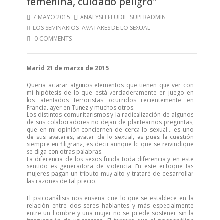
femenina, cuidado peligro"
7 MAYO 2015
ANALYSEFREUDIE_SUPERADMIN
LOS SEMINARIOS -AVATARES DE LO SEXUAL
0 COMMENTS
Marid 21 de marzo de 2015
Quería aclarar algunos elementos que tienen que ver con
mi hipótesis de lo que está verdaderamente en juego en
los atentados terroristas ocurridos recientemente en
Francia, ayer en Tunez y muchos otros.
Los distintos comunitarismos y la radicalización de algunos
de sus colaboradores no dejan de plantearnos preguntas,
que en mi opinión conciernen de cerca lo sexual… es uno
de sus avatares, avatar de lo sexual, es pues la cuestión
siempre en filigrana, es decir aunque lo que se reivindique
se diga con otras palabras.
La diferencia de los sexos funda toda diferencia y en este
sentido es generadora de violencia. En este enfoque las
mujeres pagan un tributo muy alto y trataré de desarrollar
las razones de tal precio.
El psicoanálisis nos enseña que lo que se establece en la
relación entre dos seres hablantes y más especialmente
entre un hombre y una mujer no se puede sostener sin la