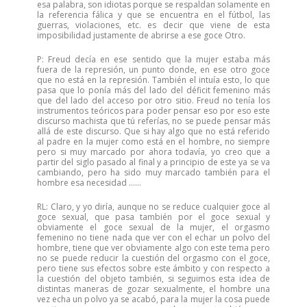
esa palabra, son idiotas porque se respaldan solamente en
la referencia fálica y que se encuentra en el fútbol, las
guerras, violaciones, etc. es decir que viene de esta
imposibilidad justamente de abrirse a ese goce Otro.
P: Freud decía en ese sentido que la mujer estaba más
fuera de la represión, un punto donde, en ese otro goce
que no está en la represión. También el intuía esto, lo que
pasa que lo ponía más del lado del déficit femenino más
que del lado del acceso por otro sitio. Freud no tenía los
instrumentos teóricos para poder pensar eso por eso este
discurso machista que tú referías, no se puede pensar más
allá de este discurso. Que si hay algo que no está referido
al padre en la mujer como está en el hombre, no siempre
pero si muy marcado por ahora todavía, yo creo que a
partir del siglo pasado al final y a principio de este ya se va
cambiando, pero ha sido muy marcado también para el
hombre esa necesidad ……
RL: Claro, y yo diría, aunque no se reduce cualquier goce al
goce sexual, que pasa también por el goce sexual y
obviamente el goce sexual de la mujer, el orgasmo
femenino no tiene nada que ver con el echar un polvo del
hombre, tiene que ver obviamente algo con este tema pero
no se puede reducir la cuestión del orgasmo con el goce,
pero tiene sus efectos sobre este ámbito y con respecto a
la cuestión del objeto también, si seguimos esta idea de
distintas maneras de gozar sexualmente, el hombre una
vez echa un polvo ya se acabó, para la mujer la cosa puede