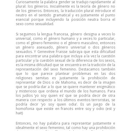
Curiosamente la palabra gender se tradujo rapidamente al
plural: los géneros. Inicialmente es la teoría de género no
de los géneros. Entonces, la traducción plural introduce el
neutro en el sentido gramatical y es justamente el punto
esencial porque incluyendo la posición neutra borra el
sexo como sexualidad.
Si seguimos la lengua francesa, género designa a veces lo
universal, como el género humano y a veces lo particular,
como el género femenino o el género masculino, entonces
un género asexuado, género universal o dos géneros
sexuados. Y Geneviève Fraisse subraya que esta dificultad
para encontrar una palabra que incluya a la vez la cuestión
particular y la cuestión sexual de la diferencia de los sexos,
es la misma dificultad que se encuentra en la tradición de la
representación del sexo femenino. Destacamos también
que lo que parece plantear problemas en las dos
religiones semitas es justamente la prohibición de
representar de Dios o de Mahoma, es decir de la imagen
que se podría dar a lo que se quiere mantener enigmático
y misterioso que ordena el mundo de los humanos. Para
los judíos ‘yo soy quien es’ que se podría decir de otra
manera con respecto a los últimos eventos terroristas, se
podría decir ‘yo soy quien odia’. Es un juego de la
homofonia que existe en francés entre soy y odio (est y
hait)
Entonces, no hay palabra para representar justamente e
idealmente el sexo femenino, tal como hay una prohibición