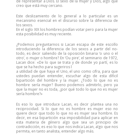
de representar a Dios. El sexo de la mujer y Dios, algo que
creo que está muy cercano.
Este deslizamiento de lo general a lo particular es un
mecanismo esencial en el discurso sobre la diferencia de
los sexos.
En el siglo XIX los hombres podían votar pero para la mujer
esta posibilidad es muy reciente.
¿Podemos preguntarnos si Lacan escapa de este escollo
introduciendo la diferencia de los sexos a partir del no-
todo, es decir saliendo de la oposición binaria ‘o uno o el
otro’, o mujer o hombre? En ‘Ou pire’, el seminario de 1972,
Lacan dice: «De lo que se trata y de donde yo partí, es lo
que se ha hecho para sugeriros l
a utilidad de que haya el Uno, el uno como cifra, para que
ustedes puedan entender, escuchar algo de esta díficil
bipartición del hombre y la mujer. ¿Todo lo que no es
hombre sería mujer? Bueno podemos admitirlo, pero ya
que la mujer no es toda, ¿por qué todo lo que no es mujer
sería hombre?»
Es eso lo que introduce Lacan, es decir plantea una no
reciprocidad. Si lo que no es hombre es mujer eso no
quiere decir que todo lo que no es mujer sea hombre. Es
decir, en esa bipartición esa imposibilidad para aplicar en
esta materia de género algo que sea un principio de
contradicción, es eso lo que nos indica Lacan, algo que nos
permita, en tanto analista, entender algo más.