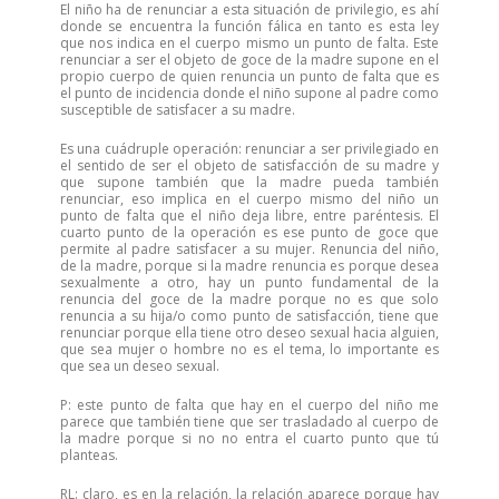
El niño ha de renunciar a esta situación de privilegio, es ahí
donde se encuentra la función fálica en tanto es esta ley
que nos indica en el cuerpo mismo un punto de falta. Este
renunciar a ser el objeto de goce de la madre supone en el
propio cuerpo de quien renuncia un punto de falta que es
el punto de incidencia donde el niño supone al padre como
susceptible de satisfacer a su madre.
Es una cuádruple operación: renunciar a ser privilegiado en
el sentido de ser el objeto de satisfacción de su madre y
que supone también que la madre pueda también
renunciar, eso implica en el cuerpo mismo del niño un
punto de falta que el niño deja libre, entre paréntesis. El
cuarto punto de la operación es ese punto de goce que
permite al padre satisfacer a su mujer. Renuncia del niño,
de la madre, porque si la madre renuncia es porque desea
sexualmente a otro, hay un punto fundamental de la
renuncia del goce de la madre porque no es que solo
renuncia a su hija/o como punto de satisfacción, tiene que
renunciar porque ella tiene otro deseo sexual hacia alguien,
que sea mujer o hombre no es el tema, lo importante es
que sea un deseo sexual.
P: este punto de falta que hay en el cuerpo del niño me
parece que también tiene que ser trasladado al cuerpo de
la madre porque si no no entra el cuarto punto que tú
planteas.
RL: claro, es en la relación, la relación aparece porque hay