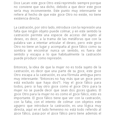
Dice Lacan: este goce Otro está reprimido siempre porque
no conviene que sea dicho, debido a que decir este goce
sería muy inconveniente. Este punto muy interesante se
refiere al hecho de que este goce Otro no existe, no tiene
existencia directa.
La castración, por otro lado, introduce con la represión una
falta que ningún objeto puede colmar, y en este sentido la
castración permite una especie de acceso del sujeto al
deseo, es decir, a la trama de las metáforas que con la
palabra van a intentar articular el deseo, pero este goce
Otro no tiene un lugar y acompaña al goce fálico como su
sombra sin encontrar nunca un sentido, es fuera del
sentido y escapa a lo que habitualmente la castración
puede producir como represión.
Entonces, la idea de que la mujer no es toda sujeto de la
castración, es decir que una parte de su goce, este goce
Otro escapa a la castración, es una fórmula ambigua pero
muy interesante: “Entonces no hay más que un goce pero
está excluido que haya dos”1. Hay el goce fálico para
todos, pero si hay otro goce como el goce Otro para la
mujer no se puede decir que sean dos goces iguales. El
goce Otro para la mujer no es como el goce fálico, esto es
importante. El goce fálico tiene que ver con la castración,
con la falta, con el intento de colmar con objetos este
agujero que introduce la castración, es una lógica muy
directa, aquí en el lado femenino no está todo referido al
goce fálico, pasa por el goce fálico pero tiene además el