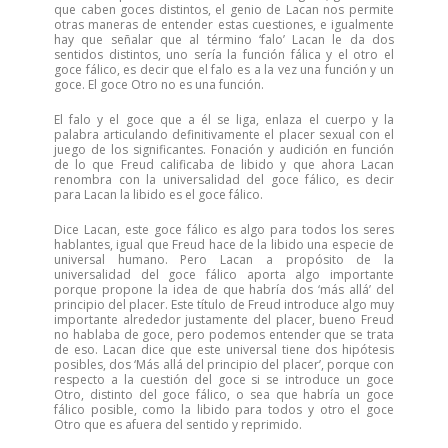
que caben goces distintos, el genio de Lacan nos permite
otras maneras de entender estas cuestiones, e igualmente
hay que señalar que al término ‘falo’ Lacan le da dos
sentidos distintos, uno sería la función fálica y el otro el
goce fálico, es decir que el falo es a la vez una función y un
goce. El goce Otro no es una función.
El falo y el goce que a él se liga, enlaza el cuerpo y la
palabra articulando definitivamente el placer sexual con el
juego de los significantes. Fonación y audición en función
de lo que Freud calificaba de libido y que ahora Lacan
renombra con la universalidad del goce fálico, es decir
para Lacan la libido es el goce fálico.
Dice Lacan, este goce fálico es algo para todos los seres
hablantes, igual que Freud hace de la libido una especie de
universal humano. Pero Lacan a propósito de la
universalidad del goce fálico aporta algo importante
porque propone la idea de que habría dos ‘más allá’ del
principio del placer. Este título de Freud introduce algo muy
importante alrededor justamente del placer, bueno Freud
no hablaba de goce, pero podemos entender que se trata
de eso. Lacan dice que este universal tiene dos hipótesis
posibles, dos ‘Más allá del principio del placer’, porque con
respecto a la cuestión del goce si se introduce un goce
Otro, distinto del goce fálico, o sea que habría un goce
fálico posible, como la libido para todos y otro el goce
Otro que es afuera del sentido y reprimido.