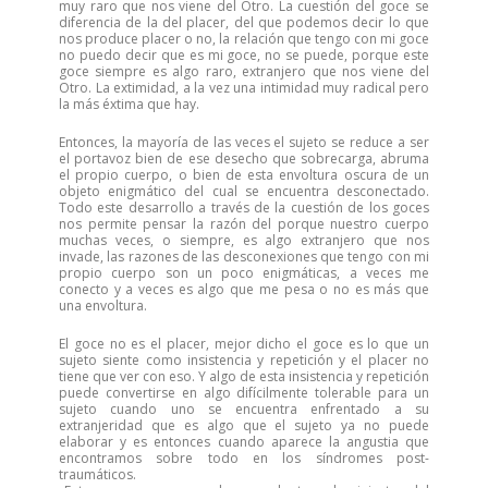
muy raro que nos viene del Otro. La cuestión del goce se
diferencia de la del placer, del que podemos decir lo que
nos produce placer o no, la relación que tengo con mi goce
no puedo decir que es mi goce, no se puede, porque este
goce siempre es algo raro, extranjero que nos viene del
Otro. La extimidad, a la vez una intimidad muy radical pero
la más éxtima que hay.
Entonces, la mayoría de las veces el sujeto se reduce a ser
el portavoz bien de ese desecho que sobrecarga, abruma
el propio cuerpo, o bien de esta envoltura oscura de un
objeto enigmático del cual se encuentra desconectado.
Todo este desarrollo a través de la cuestión de los goces
nos permite pensar la razón del porque nuestro cuerpo
muchas veces, o siempre, es algo extranjero que nos
invade, las razones de las desconexiones que tengo con mi
propio cuerpo son un poco enigmáticas, a veces me
conecto y a veces es algo que me pesa o no es más que
una envoltura.
El goce no es el placer, mejor dicho el goce es lo que un
sujeto siente como insistencia y repetición y el placer no
tiene que ver con eso. Y algo de esta insistencia y repetición
puede convertirse en algo difícilmente tolerable para un
sujeto cuando uno se encuentra enfrentado a su
extranjeridad que es algo que el sujeto ya no puede
elaborar y es entonces cuando aparece la angustia que
encontramos sobre todo en los síndromes post-
traumáticos.