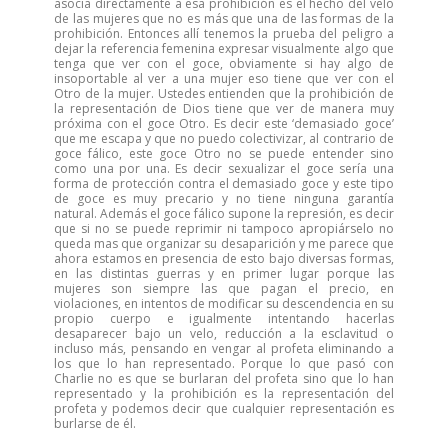
asocia directamente a esa prohibición es el hecho del velo
de las mujeres que no es más que una de las formas de la
prohibición. Entonces allí tenemos la prueba del peligro a
dejar la referencia femenina expresar visualmente algo que
tenga que ver con el goce, obviamente si hay algo de
insoportable al ver a una mujer eso tiene que ver con el
Otro de la mujer. Ustedes entienden que la prohibición de
la representación de Dios tiene que ver de manera muy
próxima con el goce Otro. Es decir este ‘demasiado goce’
que me escapa y que no puedo colectivizar, al contrario de
goce fálico, este goce Otro no se puede entender sino
como una por una. Es decir sexualizar el goce sería una
forma de protección contra el demasiado goce y este tipo
de goce es muy precario y no tiene ninguna garantía
natural. Además el goce fálico supone la represión, es decir
que si no se puede reprimir ni tampoco apropiárselo no
queda mas que organizar su desaparición y me parece que
ahora estamos en presencia de esto bajo diversas formas,
en las distintas guerras y en primer lugar porque las
mujeres son siempre las que pagan el precio, en
violaciones, en intentos de modificar su descendencia en su
propio cuerpo e igualmente intentando hacerlas
desaparecer bajo un velo, reducción a la esclavitud o
incluso más, pensando en vengar al profeta eliminando a
los que lo han representado. Porque lo que pasó con
Charlie no es que se burlaran del profeta sino que lo han
representado y la prohibición es la representación del
profeta y podemos decir que cualquier representación es
burlarse de él.