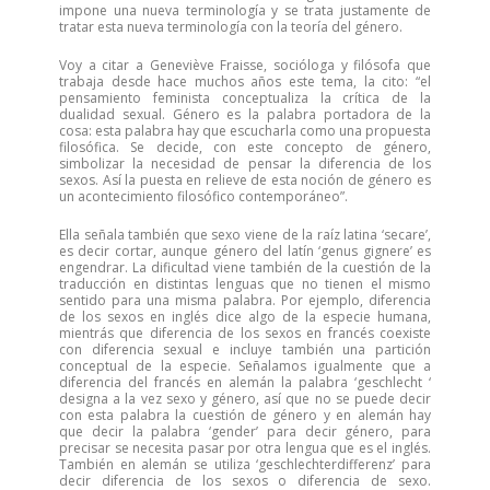
impone una nueva terminología y se trata justamente de
tratar esta nueva terminología con la teoría del género.
Voy a citar a Geneviève Fraisse, socióloga y filósofa que
trabaja desde hace muchos años este tema, la cito: “el
pensamiento feminista conceptualiza la crítica de la
dualidad sexual. Género es la palabra portadora de la
cosa: esta palabra hay que escucharla como una propuesta
filosófica. Se decide, con este concepto de género,
simbolizar la necesidad de pensar la diferencia de los
sexos. Así la puesta en relieve de esta noción de género es
un acontecimiento filosófico contemporáneo”.
Ella señala también que sexo viene de la raíz latina ‘secare’,
es decir cortar, aunque género del latín ‘genus gignere’ es
engendrar. La dificultad viene también de la cuestión de la
traducción en distintas lenguas que no tienen el mismo
sentido para una misma palabra. Por ejemplo, diferencia
de los sexos en inglés dice algo de la especie humana,
mientrás que diferencia de los sexos en francés coexiste
con diferencia sexual e incluye también una partición
conceptual de la especie. Señalamos igualmente que a
diferencia del francés en alemán la palabra ‘geschlecht ‘
designa a la vez sexo y género, así que no se puede decir
con esta palabra la cuestión de género y en alemán hay
que decir la palabra ‘gender’ para decir género, para
precisar se necesita pasar por otra lengua que es el inglés.
También en alemán se utiliza ‘geschlechterdifferenz’ para
decir diferencia de los sexos o diferencia de sexo.