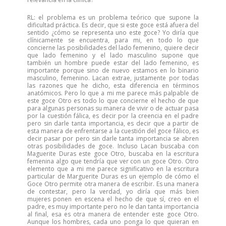
RL: el problema es un problema teórico que supone la
dificultad práctica. Es decir, que si este goce está afuera del
sentido ¿cómo se representa uno este goce? Yo diría que
clínicamente se encuentra, para mi, en todo lo que
concierne las posibilidades del lado femenino, quiere decir
que lado femenino y el lado masculino supone que
también un hombre puede estar del lado femenino, es
importante porque sino de nuevo estamos en lo binario
masculino, femenino. Lacan extrae, justamente por todas
las razones que he dicho, esta diferencia en términos
anatómicos. Pero lo que a mi me parece más palpable de
este goce Otro es todo lo que concierne el hecho de que
para algunas personas su manera de vivir o de actuar pasa
por la cuestión fálica, es decir por la creencia en el padre
pero sin darle tanta importancia, es decir que a partir de
esta manera de enfrentarse a la cuestión del goce fálico, es
decir pasar por pero sin darle tanta importancia se abren
otras posibilidades de goce. Incluso Lacan buscaba con
Maguerite Duras este goce Otro, buscaba en la escritura
femenina algo que tendría que ver con un goce Otro. Otro
elemento que a mi me parece significativo en la escritura
particular de Marguerite Duras es un ejemplo de cómo el
Goce Otro permite otra manera de escribir. Es una manera
de contestar, pero la verdad, yo diría que más bien
mujeres ponen en escena el hecho de que sí, creo en el
padre, es muy importante pero no le dan tanta importancia
al final, esa es otra manera de entender este goce Otro.
Aunque los hombres, cada uno ponga lo que quieran en