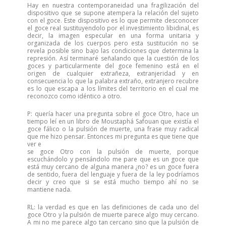
Hay en nuestra contemporaneidad una fragilización del
dispositivo que se supone atempera la relación del sujeto
con el goce. Este dispositivo es lo que permite desconocer
el goce real sustituyendolo por el investimiento libidinal, es
decir, la imagen especular en una forma unitaria y
organizada de los cuerpos pero esta sustitución no se
revela posible sino bajo las condiciones que determina la
represión. Así terminaré señalando que la cuestión de los
goces y particularmente del goce femenino está en el
origen de cualquier extrañeza, extranjeridad y en
consecuencia lo que la palabra extraño, extranjero recubre
es lo que escapa a los límites del territorio en el cual me
reconozco como idéntico a otro.
P: quería hacer una pregunta sobre el goce Otro, hace un
tiempo leí en un libro de Moustaphá Safouan que existía el
goce fálico o la pulsión de muerte, una frase muy radical
que me hizo pensar. Entonces mi pregunta es que tiene que
ver e
se goce Otro con la pulsión de muerte, porque
escuchándolo y pensándolo me pare que es un goce que
está muy cercano de alguna manera ¿no? es un goce fuera
de sentido, fuera del lenguaje y fuera de la ley podríamos
decir y creo que si se está mucho tiempo ahí no se
mantiene nada.
RL: la verdad es que en las definiciones de cada uno del
goce Otro y la pulsión de muerte parece algo muy cercano.
A mi no me parece algo tan cercano sino que la pulsión de