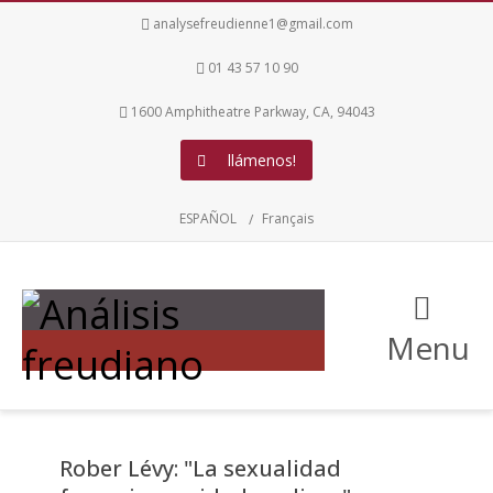
analysefreudienne1@gmail.com
01 43 57 10 90
1600 Amphitheatre Parkway, CA, 94043
llámenos!
ESPAÑOL
Français
Menu
Rober Lévy: "La sexualidad