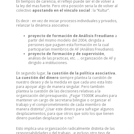
En tiempos de carencia, el reflejo puede ser el de volver a
la ley del mas fuerte. Pero otra posición seria la de volver al
colectivo
apostando en el vinculo social
: la “Kultur”.
Es decir : en vez de iniciar procesos individuales y privados,
relanzar la dinámica asociativa :
proyecto de formación de Análisis Freudiano
a
partir del mismo modelo del 2004, dirigida a
persones que paguen esta formación en la cual
participarían miembros de AF (Análisis Freudiano).
proyecto de formación y de supervisión
,
análisis de las practicas, etc. … organización de AF y
dirigido a instituciones.
En segundo lugar,
la cuestión de la política asociativa.
La cuestión del dinero
siempre plantea la cuestión de
nuestro deseo y de la medida en que cada uno esta listo
para apoyar algo de manera singular. Pero también
plantea la cuestión de las decisiones relativas a la
organización del presupuesto. ¿Pagar 15000€ anuales para
mantener un cargo de secretaria bilingüe o organizar el
trabajo y el comprometimiento de cada miembro de
manera distinta? ¿Usar este dinero para sufragar algunos
desplazamientos, para que otros que solo los que tienen
dinero puedan desplazarse o no?
Esto implica una organización radicalmente distinta de las
responsabilidades y del trabajo, ¿e incluso otro tipo de