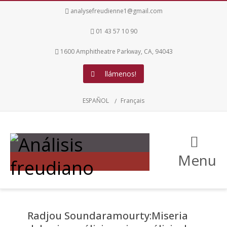
analysefreudienne1@gmail.com
01 43 57 10 90
1600 Amphitheatre Parkway, CA, 94043
llámenos!
ESPAÑOL
Français
Menu
Radjou Soundaramourty:Miseria