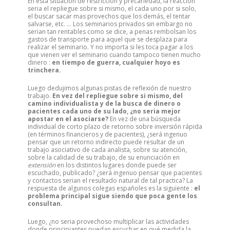
En esta situación de restricción y precariedad, la reacción
seria el repliegue sobre si mismo, el cada uno por si solo,
el buscar sacar mas provechos que los demás, el tentar
salvarse, etc. … Los seminarios privados sin embargo no
serian tan rentables como se dice, a penas rembolsan los
gastos de transporte para aquel que se desplaza para
realizar el seminario. Y no importa si les toca pagar a los
que vienen ver el seminario cuando tampoco tienen mucho
dinero :
en tiempo de guerra, cualquier hoyo es
trinchera.
Luego dedujimos algunas pistas de reflexión de nuestro
trabajo.
En vez del repliegue sobre si mismo, del
camino individualista y de la busca de dinero o
pacientes cada uno de su lado, ¿no seria mejor
apostar en el asociarse?
En vez de una búsqueda
individual de corto plazo de retorno sobre inversión rápida
(en términos financieros y de pacientes), ¿será ingenuo
pensar que un retorno indirecto puede resultar de un
trabajo asociativo de cada analista, sobre su atención,
sobre la calidad de su trabajo, de su enunciación en
extensión
en los distintos lugares donde puede ser
escuchado, publicado? ¿será ingenuo pensar que pacientes
y contactos serian el resultado natural de tal practica? La
respuesta de algunos colegas españoles es la siguiente :
el
problema principal sigue siendo que poca gente los
consultan.
Luego, ¿no seria provechoso multiplicar las actividades
donde principiantes puedan escuchar en qué medida la