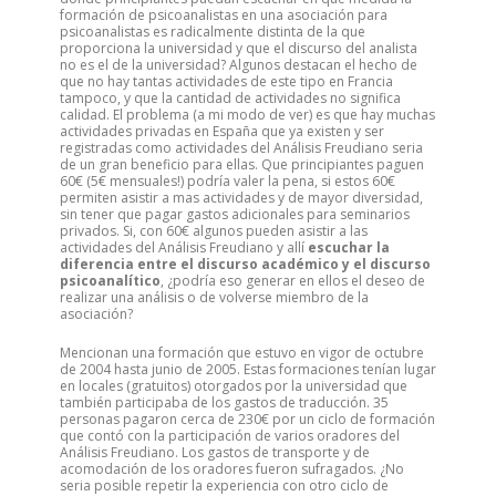
formación de psicoanalistas en una asociación para
psicoanalistas es radicalmente distinta de la que
proporciona la universidad y que el discurso del analista
no es el de la universidad? Algunos destacan el hecho de
que no hay tantas actividades de este tipo en Francia
tampoco, y que la cantidad de actividades no significa
calidad. El problema (a mi modo de ver) es que hay muchas
actividades privadas en España que ya existen y ser
registradas como actividades del Análisis Freudiano seria
de un gran beneficio para ellas. Que principiantes paguen
60€ (5€ mensuales!) podría valer la pena, si estos 60€
permiten asistir a mas actividades y de mayor diversidad,
sin tener que pagar gastos adicionales para seminarios
privados. Si, con 60€ algunos pueden asistir a las
actividades del Análisis Freudiano y allí
escuchar la
diferencia entre el discurso académico y el discurso
psicoanalítico
, ¿podría eso generar en ellos el deseo de
realizar una análisis o de volverse miembro de la
asociación?
Mencionan una formación que estuvo en vigor de octubre
de 2004 hasta junio de 2005. Estas formaciones tenían lugar
en locales (gratuitos) otorgados por la universidad que
también participaba de los gastos de traducción. 35
personas pagaron cerca de 230€ por un ciclo de formación
que contó con la participación de varios oradores del
Análisis Freudiano. Los gastos de transporte y de
acomodación de los oradores fueron sufragados. ¿No
seria posible repetir la experiencia con otro ciclo de