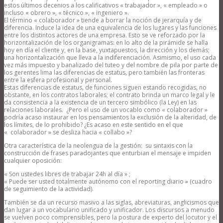
estos últimos decenios a los calificativos « trabajador », « empleado » o
incluso « obrero », « técnico », « ingeniero ».
El término « colaborador » tiende a borrar la noción de jerarquía y de
diferencia. Induce la idea de una equivalencia de los lugares y las funciones
entre los distintos actores de una empresa. Esto se ve reforzado por la
horizontalización de los organigramas: en lo alto de la pirámide se halla
hoy en día el cliente y, en la base, yuxtapuestos, la dirección y los demás;
una horizontalización que lleva a la indiferenciación. Asimismo, el uso cada
vez más impuesto y banalizado del tuteo y del nombre de pila por parte de
los gerentes lima las diferencias de estatus, pero también las fronteras
entre la esfera profesional y personal.
Estas diferencias de estatus, de funciones siguen estando recogidas, no
obstante, en los contratos laborales; el contrato brinda un marco legal y le
da consistencia a la existencia de un tercero simbólico (la Ley) en las
relaciones laborales. ¿Pero el uso de un vocablo como « colaborador »
podría acaso instaurar en los pensamientos la exclusión de la alteridad, de
los límites, de lo prohibido? ¿Es acaso en este sentido en el que
« colaborador » se desliza hacia « collabo »?
Otra característica de la neolengua de la gestión: su sintaxis con la
construcción de frases paradojantes que enturbian el mensaje e impiden
cualquier oposición:
« Son ustedes libres de trabajar 24h al día » ;
« Puede ser usted totalmente autónomo con el reporting diario » (cuadro
de seguimiento de la actividad).
También se da un recurso masivo a las siglas, abreviaturas, anglicismos que
dan lugar a un vocabulario unificado y unificador. Los discursos a menudo
se vuelven poco comprensibles, pero la postura de experto del locutor y el