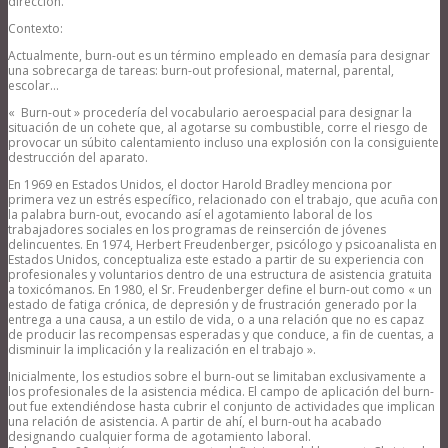
dirección.
Contexto:
Actualmente, burn-out es un término empleado en demasía para designar
una sobrecarga de tareas: burn-out profesional, maternal, parental,
escolar…
« Burn-out » procedería del vocabulario aeroespacial para designar la
situación de un cohete que, al agotarse su combustible, corre el riesgo de
provocar un súbito calentamiento incluso una explosión con la consiguiente
destrucción del aparato.
En 1969 en Estados Unidos, el doctor Harold Bradley menciona por
primera vez un estrés específico, relacionado con el trabajo, que acuña con
la palabra burn-out, evocando así el agotamiento laboral de los
trabajadores sociales en los programas de reinserción de jóvenes
delincuentes. En 1974, Herbert Freudenberger, psicólogo y psicoanalista en
Estados Unidos, conceptualiza este estado a partir de su experiencia con
profesionales y voluntarios dentro de una estructura de asistencia gratuita
a toxicómanos. En 1980, el Sr. Freudenberger define el burn-out como « un
estado de fatiga crónica, de depresión y de frustración generado por la
entrega a una causa, a un estilo de vida, o a una relación que no es capaz
de producir las recompensas esperadas y que conduce, a fin de cuentas, a
disminuir la implicación y la realización en el trabajo ».
Inicialmente, los estudios sobre el burn-out se limitaban exclusivamente a
los profesionales de la asistencia médica. El campo de aplicación del burn-
out fue extendiéndose hasta cubrir el conjunto de actividades que implican
una relación de asistencia. A partir de ahí, el burn-out ha acabado
designando cualquier forma de agotamiento laboral.