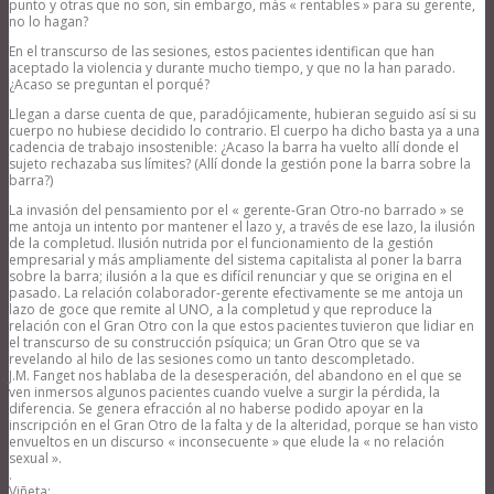
punto y otras que no son, sin embargo, más « rentables » para su gerente,
no lo hagan?
En el transcurso de las sesiones, estos pacientes identifican que han
aceptado la violencia y durante mucho tiempo, y que no la han parado.
¿Acaso se preguntan el porqué?
Llegan a darse cuenta de que, paradójicamente, hubieran seguido así si su
cuerpo no hubiese decidido lo contrario. El cuerpo ha dicho basta ya a una
cadencia de trabajo insostenible: ¿Acaso la barra ha vuelto allí donde el
sujeto rechazaba sus límites? (Allí donde la gestión pone la barra sobre la
barra?)
La invasión del pensamiento por el « gerente-Gran Otro-no barrado » se
me antoja un intento por mantener el lazo y, a través de ese lazo, la ilusión
de la completud. Ilusión nutrida por el funcionamiento de la gestión
empresarial y más ampliamente del sistema capitalista al poner la barra
sobre la barra; ilusión a la que es difícil renunciar y que se origina en el
pasado. La relación colaborador-gerente efectivamente se me antoja un
lazo de goce que remite al UNO, a la completud y que reproduce la
relación con el Gran Otro con la que estos pacientes tuvieron que lidiar en
el transcurso de su construcción psíquica; un Gran Otro que se va
revelando al hilo de las sesiones como un tanto descompletado.
J.M. Fanget nos hablaba de la desesperación, del abandono en el que se
ven inmersos algunos pacientes cuando vuelve a surgir la pérdida, la
diferencia. Se genera efracción al no haberse podido apoyar en la
inscripción en el Gran Otro de la falta y de la alteridad, porque se han visto
envueltos en un discurso « inconsecuente » que elude la « no relación
sexual ».
.
Viñeta: