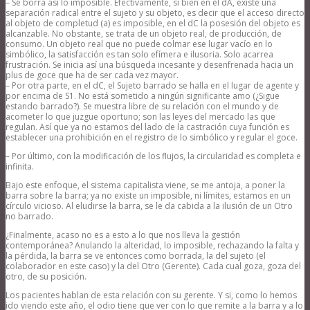
– Se borra así lo imposible. Efectivamente, si bien en el dA, existe una
separación radical entre el sujeto y su objeto, es decir que el acceso directo
al objeto de completud (a) es imposible, en el dC la posesión del objeto es
alcanzable. No obstante, se trata de un objeto real, de producción, de
consumo. Un objeto real que no puede colmar ese lugar vacío en lo
simbólico, la satisfacción es tan solo efímera e ilusoria. Solo acarrea
frustración. Se inicia así una búsqueda incesante y desenfrenada hacia un
plus de goce que ha de ser cada vez mayor.
– Por otra parte, en el dC, el Sujeto barrado se halla en el lugar de agente y
por encima de S1. No está sometido a ningún significante amo (¿Sigue
estando barrado?). Se muestra libre de su relación con el mundo y de
acometer lo que juzgue oportuno; son las leyes del mercado las que
regulan. Así que ya no estamos del lado de la castración cuya función es
establecer una prohibición en el registro de lo simbólico y regular el goce.
– Por último, con la modificación de los flujos, la circularidad es completa e
infinita.
Bajo este enfoque, el sistema capitalista viene, se me antoja, a poner la
barra sobre la barra; ya no existe un imposible, ni límites, estamos en un
círculo vicioso. Al eludirse la barra, se le da cabida a la ilusión de un Otro
no barrado.
¿Finalmente, acaso no es a esto a lo que nos lleva la gestión
contemporánea? Anulando la alteridad, lo imposible, rechazando la falta y
la pérdida, la barra se ve entonces como borrada, la del sujeto (el
colaborador en este caso) y la del Otro (Gerente). Cada cual goza, goza del
otro, de su posición.
Los pacientes hablan de esta relación con su gerente. Y si, como lo hemos
ido viendo este año, el odio tiene que ver con lo que remite a la barra y a lo