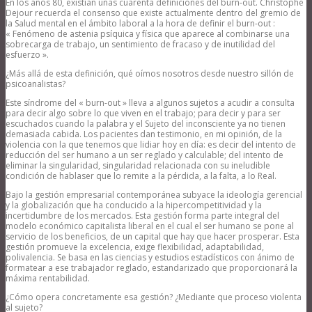
En los años 80, existían unas cuarenta definiciones del burn-out. Christophe
Dejour recuerda el consenso que existe actualmente dentro del gremio de
la Salud mental en el ámbito laboral a la hora de definir el burn-out :
« Fenómeno de astenia psíquica y física que aparece al combinarse una
sobrecarga de trabajo, un sentimiento de fracaso y de inutilidad del
esfuerzo ».
¿Más allá de esta definición, qué oímos nosotros desde nuestro sillón de
psicoanalistas?
Este síndrome del « burn-out » lleva a algunos sujetos a acudir a consulta
para decir algo sobre lo que viven en el trabajo; para decir y para ser
escuchados cuando la palabra y el Sujeto del inconsciente ya no tienen
demasiada cabida. Los pacientes dan testimonio, en mi opinión, de la
violencia con la que tenemos que lidiar hoy en día: es decir del intento de
reducción del ser humano a un ser reglado y calculable; del intento de
eliminar la singularidad, singularidad relacionada con su ineludible
condición de hablaser que lo remite a la pérdida, a la falta, a lo Real.
Bajo la gestión empresarial contemporánea subyace la ideología gerencial
y la globalización que ha conducido a la hipercompetitividad y la
incertidumbre de los mercados. Esta gestión forma parte integral del
modelo económico capitalista liberal en el cual el ser humano se pone al
servicio de los beneficios, de un capital que hay que hacer prosperar. Esta
gestión promueve la excelencia, exige flexibilidad, adaptabilidad,
polivalencia. Se basa en las ciencias y estudios estadísticos con ánimo de
formatear a ese trabajador reglado, estandarizado que proporcionará la
máxima rentabilidad.
¿Cómo opera concretamente esa gestión? ¿Mediante que proceso violenta
al sujeto?