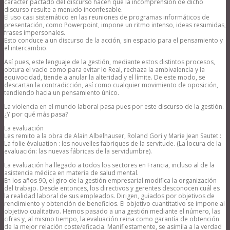
carácter pactado del discurso hacen que la incomprensión de dicho
discurso resulte a menudo inconfesable.
El uso casi sistemático en las reuniones de programas informáticos de
presentación, como Powerpoint, impone un ritmo intenso, ideas resumidas,
frases impersonales.
Esto conduce a un discurso de la acción, sin espacio para el pensamiento y
el intercambio.
Así pues, este lenguaje de la gestión, mediante estos distintos procesos,
obtura el vacío como para evitar lo Real, rechaza la ambivalencia y la
equivocidad, tiende a anular la alteridad y el límite. De este modo, se
descartan la contradicción, así como cualquier movimiento de oposición,
tendiendo hacia un pensamiento único.
La violencia en el mundo laboral pasa pues por este discurso de la gestión.
¿Y por qué más pasa?
La evaluación
Les remito a la obra de Alain Albelhauser, Roland Gori y Marie Jean Sautet :
La folie évaluation : les nouvelles fabriques de la servitude. (La locura de la
evaluación: las nuevas fábricas de la servidumbre).
La evaluación ha llegado a todos los sectores en Francia, incluso al de la
asistencia médica en materia de salud mental.
En los años 90, el giro de la gestión empresarial modifica la organización
del trabajo. Desde entonces, los directivos y gerentes desconocen cuál es
la realidad laboral de sus empleados. Dirigen, guiados por objetivos de
rendimiento y obtención de beneficios. El objetivo cuantitativo se impone al
objetivo cualitativo. Hemos pasado a una gestión mediante el número, las
cifras y, al mismo tiempo, la evaluación reina como garantía de obtención
de la mejor relación coste/eficacia. Manifiestamente, se asimila a la verdad