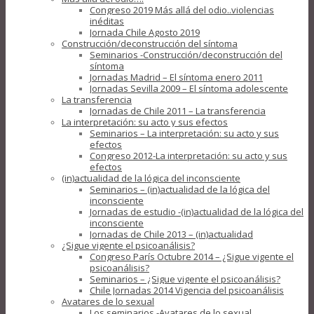
Congreso 2019 Más allá del odio..violencias
inéditas
Jornada Chile Agosto 2019
Construcción/deconstrucción del síntoma
Seminarios -Construcción/deconstrucción del
síntoma
Jornadas Madrid – El síntoma enero 2011
Jornadas Sevilla 2009 – El síntoma adolescente
La transferencia
Jornadas de Chile 2011 – La transferencia
La interpretación: su acto y sus efectos
Seminarios – La interpretación: su acto y sus
efectos
Congreso 2012-La interpretación: su acto y sus
efectos
(in)actualidad de la lógica del inconsciente
Seminarios – (in)actualidad de la lógica del
inconsciente
Jornadas de estudio -(in)actualidad de la lógica del
inconsciente
Jornadas de Chile 2013 – (in)actualidad
¿Sigue vigente el psicoanálisis?
Congreso París Octubre 2014 – ¿Sigue vigente el
psicoanálisis?
Seminarios – ¿Sigue vigente el psicoanálisis?
Chile Jornadas 2014 Vigencia del psicoanálisis
Avatares de lo sexual
Los seminarios -Avatares de lo sexual