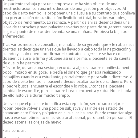
Un paciente trabaja para una empresa que ha sido objeto de una
reestructuración con una introducción de una gestión por objetivos. Al
cabo de cierto tiempo, le proponen una cláusula a su contrato que conlleva
una precarización de su situación: flexibilidad total, horarios variables,
objetivo de rendimiento. Lo rechaza. A partir de ahí se desencadena una
lluvia de reproches y manipulaciones varias por parte de su gerente hasta
llegar al punto de no poder levantarse una mañana. Empieza la baja por
enfermedad.
Tras varios meses de consultas, me habla de su gerente que « le roba » sus
clientes: es decir que una vez que ha llevado a cabo toda la negociación y
cuando ya solo queda por firmar el contrato, su gerente se hace con el
dossier, celebra la firma y obtiene así una prima. El paciente se da cuenta
de que lo ha permitido.
Más tarde, durante una sesión, recordará algo: su padre manifiestamente
poco limitado en su goce, le pedía el dinero que ganaba realizando
trabajillos cuando era estudiante; probablemente para salir a divertirse. Al
cabo de cierto tiempo, el paciente decide ocultar parte de su dinero. Pero
el padre busca, encuentra el escondite y lo roba. Entonces el paciente
cambia de escondite, pero el padre busca, encuentra y roba. No se habla
de ello. Esto va a durar mucho tiempo.
Una vez que el paciente identifica esta repetición, ser robado-dejarse
robar, puede volver a una posición subjetiva y salir de ese estado de
estancamiento físico y psíquico en el cual se hallaba. Puede renunciar algo
más a ese sometimiento en su vida profesional, pero también personal. El
deseo asoma las orejas de nuevo.
Para concluir: