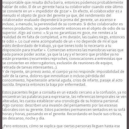
insoportable que resulta dicha barra, entonces podemos probablemente
hablar de odio. El de un gerente hacia su colaborador cuando este último
se convierte en un « impedidor de gozar ». En efecto, el colaborador es a
menudo el objeto de goce del gerente ya que, del rendimiento del
colaborador evaluado dependerá la prima del gerente, un ascenso e
incluso, a menudo, la perennidad de su contrato. Si dicho colaborador es
menos productivo, se puede convertir entonces en el objeto de odio de su
superior. Algo así como: « Si ya no garantizas mi goce, me remites a la
realidad de mi falta de completud, a mi división, las cuales niego, entonces
te odio ». Lo cual viene acompañado de un « no depende de mí el que
estés desbordado de trabajo, ya que tienes todo lo necesario a tu
disposición para triunfar ». Comienzan entonces las maniobras varias que
nada parece poder acotar, ya que la Ley y el tercero que prohíbe ya no
están presentes (recurrentes reproches, convocaciones a entrevistas que
se convierten en interrogatorios, exclusión de reuniones de equipo,
retirada de tareas interesantes…).
Y de repente, sin previo aviso, el cuerpo ya no responde: imposibilidad de
salir de la cama, dolores que inmovilizan o incluso pérdida del
conocimiento, hipertensión arterial aguda, crisis de infarto, pasaje al acto
suicida. Empieza entonces la baja por enfermedad.
Estos pacientes llegan a consulta en un estado cercano a la confusión, ya no
encuentran las palabras para expresarse, las referencias temporales se ven
alteradas, les cuesta establecer una cronología de su historia personal.
Algo curioso: describen una invasión del pensamiento por las escenas
laborales con su gerente. Estos pacientes permanecen sentados en su sofá
horas y horas, pensando en el gerente. Recordando en bucle sus críticas,
sin descanso, noche y día.
¿Pero entonces, cómo se explica que ciertas personas lleguen hasta ese