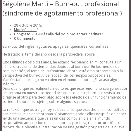
Ségolène Marti – Burn-out profesional
(síndrome de agotamiento profesional)
28 octubre 2019
/
Monleón Lola
/
Congreso 2019 Más allá del odio..violencias inéditas
/
0 Comments
Burn-out del inglés, agotarse, apagarse, quemarse, consumirse.
He tratado el tema del año desde la perspectiva laboral.
Estos últimos dos o tres años, he estado recibiendo en mi consulta a un
número creciente de demandas debidas al burn-out. En los medios de
comunicación, el tema del sufrimiento laboral está omnipresente bajo la
perspectiva del burn-out, del acoso, de los riesgos psicosociales.
Manifiestamente, algo no va bien en el mundo laboral. ¿Es acaso algo
inédito?
Diría que lo que es realmente inédito es que este fenómeno sea generador
de síntoma en nuestra sociedad actual; es que este burn-out revista un
dirigirse al otro para decir algo sobre los efectos de un funcionamiento de
sociedad sobre los sujetos, sobre algunos sujetos.
La reflexión que os traigo hoy se basa en lo que escucho en mi consulta de
pacientes que se desmoronan súbitamente, todos ellos después de haber
vivido una secuencia que ya es un clásico hoy en día en el mundo
corporativo: adquisición de una empresa por otra, reestructuración con un
recorte de la plantilla e instauración de una gestión por parte de la nueva