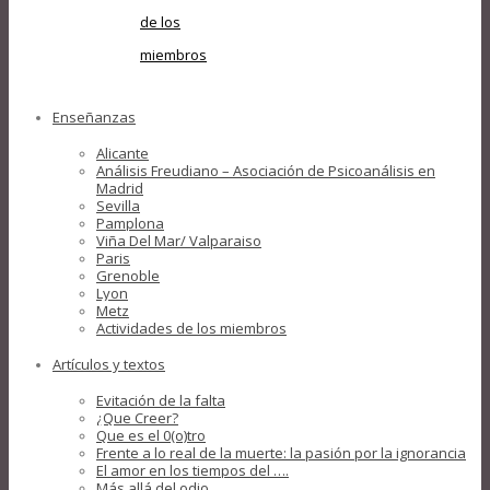
de los
miembros
Enseñanzas
Alicante
Análisis Freudiano – Asociación de Psicoanálisis en
Madrid
Sevilla
Pamplona
Viña Del Mar/ Valparaiso
Paris
Grenoble
Lyon
Metz
Actividades de los miembros
Artículos y textos
Evitación de la falta
¿Que Creer?
Que es el 0(o)tro
Frente a lo real de la muerte: la pasión por la ignorancia
El amor en los tiempos del ….
Más allá del odio….