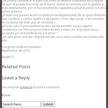
¿Se podría considerar el burn-out como el desmoronamiento de la ilusión
de que se puede funcionar sin la barra; ilusión promovida por la gestión y,
más ampliamente, por el funcionamiento capitalista actual al poner la barra
sobre la barra.
¿El burn-out plasma acaso la violencia desubjetivizante de un goce ilimitado
que conduce a ciertos sujetos a apagarse. Como dijo Lacan: « Se consume,
se consume tan bien que se consuma ».
¿En ese caso el psicoanálisis podría quizás permitir a esos sujetos
constituirse un Otro un poco más barrado y lidiar con su propia barra,
pasando por la transferencia y el amor?
¿De qué amor se trata? Seguiremos de cerca esta cuestión con el tema del
año.
Congreso Análisis Freudiano
Septiembre de 2019
SHARE IT:
Related Posts
Leave a Reply
You must be
logged in
to post a comment.
Buscar