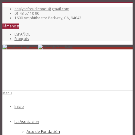
analysefreudienne1@gmail.com
01 43 57 10 90
1600 Amphitheatre Parkway, CA, 94043
llámenos!
ESPAÑOL
Français
Menu
Inicio
La Asociacion
Acto de Fundación