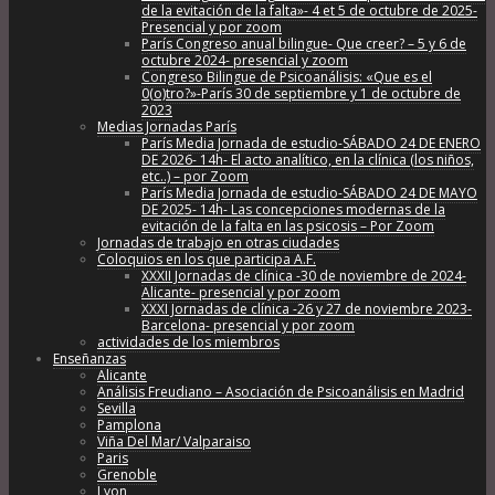
de la evitación de la falta»- 4 et 5 de octubre de 2025-
Presencial y por zoom
París Congreso anual bilingue- Que creer? – 5 y 6 de
octubre 2024- presencial y zoom
Congreso Bilingue de Psicoanálisis: «Que es el
0(o)tro?»-París 30 de septiembre y 1 de octubre de
2023
Medias Jornadas París
París Media Jornada de estudio-SÁBADO 24 DE ENERO
DE 2026- 14h- El acto analítico, en la clínica (los niños,
etc..) – por Zoom
París Media Jornada de estudio-SÁBADO 24 DE MAYO
DE 2025- 14h- Las concepciones modernas de la
evitación de la falta en las psicosis – Por Zoom
Jornadas de trabajo en otras ciudades
Coloquios en los que participa A.F.
XXXII Jornadas de clínica -30 de noviembre de 2024-
Alicante- presencial y por zoom
XXXI Jornadas de clínica -26 y 27 de noviembre 2023-
Barcelona- presencial y por zoom
actividades de los miembros
Enseñanzas
Alicante
Análisis Freudiano – Asociación de Psicoanálisis en Madrid
Sevilla
Pamplona
Viña Del Mar/ Valparaiso
Paris
Grenoble
Lyon