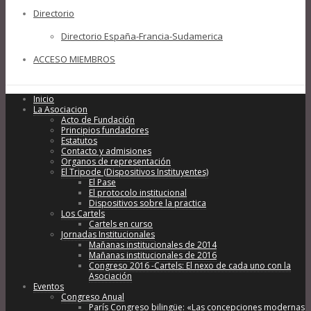
Directorio
Directorio España-Francia-Sudamerica
ACCESO MIEMBROS
Inicio
La Asociacion
Acto de Fundación
Principios fundadores
Estatutos
Contacto y admisiones
Organos de representación
El Tripode (Dispositivos Instituyentes)
El Pase
El protocolo institucional
Dispositivos sobre la practica
Los Cartels
Cartels en curso
Jornadas Institucionales
Mañanas institucionales de 2014
Mañanas institucionales de 2016
Congreso 2016 -Cartels: El nexo de cada uno con la
Asociación
Eventos
Congreso Anual
París Congreso bilingüe: «Las concepciones modernas