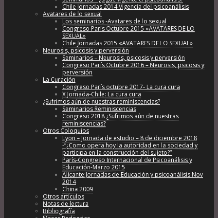
Chile Jornadas 2014 Vigencia del psicoanálisis
Avatares de lo sexual
Los seminarios -Avatares de lo sexual
Congreso París Octubre 2015 «AVATARES DE LO
SEXUAL»
Chile Jornadas 2015 «AVATARES DE LO SEXUAL»
Neurosis, psicosis y perversión
Seminarios – Neurosis, psicosis y perversión
Congreso París Octubre 2016 – Neurosis, psicosis y
perversión
La Curación
Congreso París octubre 2017- La cura cura
X Jornada-Chile: La cura cura
¿Sufrimos aún de nuestras reminiscencias?
Seminarios Reminiscencias
Congreso 2018 ¿Sufrimos aún de nuestras
reminiscencias?
Otros Coloquios
Lyon – Jornada de estudio – 8 de diciembre 2018
-“¿Como opera hoy la autoridad en la sociedad y
participa en la construcción del sujeto?”
París-Congreso Internacional de Psicoanálisis y
Educación-Marzo 2015
Alicante:Jornadas de Educación y psicoanálisis Nov
2014
China 2009
Otros artículos
Notas de lectura
Bibliografía