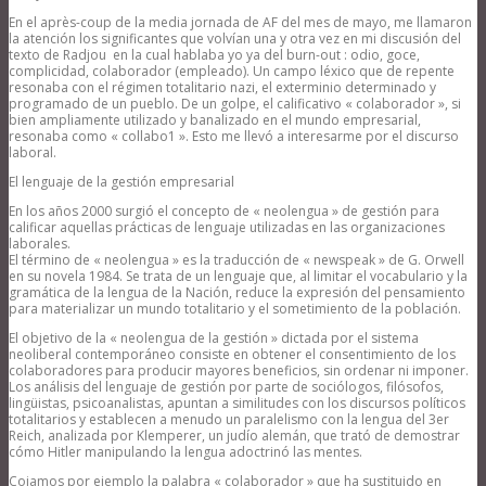
En el après-coup de la media jornada de AF del mes de mayo, me llamaron
la atención los significantes que volvían una y otra vez en mi discusión del
texto de Radjou en la cual hablaba yo ya del burn-out : odio, goce,
complicidad, colaborador (empleado). Un campo léxico que de repente
resonaba con el régimen totalitario nazi, el exterminio determinado y
programado de un pueblo. De un golpe, el calificativo « colaborador », si
bien ampliamente utilizado y banalizado en el mundo empresarial,
resonaba como « collabo1 ». Esto me llevó a interesarme por el discurso
laboral.
El lenguaje de la gestión empresarial
En los años 2000 surgió el concepto de « neolengua » de gestión para
calificar aquellas prácticas de lenguaje utilizadas en las organizaciones
laborales.
El término de « neolengua » es la traducción de « newspeak » de G. Orwell
en su novela 1984. Se trata de un lenguaje que, al limitar el vocabulario y la
gramática de la lengua de la Nación, reduce la expresión del pensamiento
para materializar un mundo totalitario y el sometimiento de la población.
El objetivo de la « neolengua de la gestión » dictada por el sistema
neoliberal contemporáneo consiste en obtener el consentimiento de los
colaboradores para producir mayores beneficios, sin ordenar ni imponer.
Los análisis del lenguaje de gestión por parte de sociólogos, filósofos,
lingüistas, psicoanalistas, apuntan a similitudes con los discursos políticos
totalitarios y establecen a menudo un paralelismo con la lengua del 3er
Reich, analizada por Klemperer, un judío alemán, que trató de demostrar
cómo Hitler manipulando la lengua adoctrinó las mentes.
Cojamos por ejemplo la palabra « colaborador » que ha sustituido en