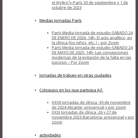
el 0(o)tro?»-París 30 de septiembre y 1 de
octubre de 2023
Medias Jornadas París
París Media Jornada de estudio-SÁBADO 24
DE ENERO DE 2026- 14h- El acto analítico, en
la clínica (los niños, etc..) – por Zoom
París Media Jornada de estudio-SÁBADO 24
DE MAYO DE 2025- 14h- Las concepciones
modernas de la evitación de la falta en las
psicosis – Por Zoom
Jornadas de trabajo en otras ciudades
Coloquios en los que participa A.F.
XXXII Jornadas de clínica -30 de noviembre
de 2024-Alicante- presencial y por zoom
XXXI Jornadas de clínica -26 y 27 de
noviembre 2023-Barcelona- presencial y por
zoom
actividades