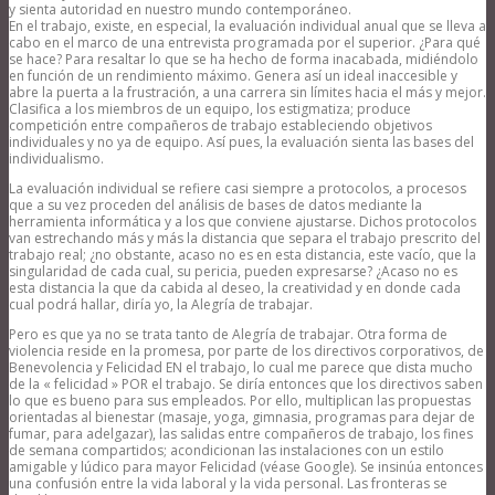
y sienta autoridad en nuestro mundo contemporáneo.
En el trabajo, existe, en especial, la evaluación individual anual que se lleva a
cabo en el marco de una entrevista programada por el superior. ¿Para qué
se hace? Para resaltar lo que se ha hecho de forma inacabada, midiéndolo
en función de un rendimiento máximo. Genera así un ideal inaccesible y
abre la puerta a la frustración, a una carrera sin límites hacia el más y mejor.
Clasifica a los miembros de un equipo, los estigmatiza; produce
competición entre compañeros de trabajo estableciendo objetivos
individuales y no ya de equipo. Así pues, la evaluación sienta las bases del
individualismo.
La evaluación individual se refiere casi siempre a protocolos, a procesos
que a su vez proceden del análisis de bases de datos mediante la
herramienta informática y a los que conviene ajustarse. Dichos protocolos
van estrechando más y más la distancia que separa el trabajo prescrito del
trabajo real; ¿no obstante, acaso no es en esta distancia, este vacío, que la
singularidad de cada cual, su pericia, pueden expresarse? ¿Acaso no es
esta distancia la que da cabida al deseo, la creatividad y en donde cada
cual podrá hallar, diría yo, la Alegría de trabajar.
Pero es que ya no se trata tanto de Alegría de trabajar. Otra forma de
violencia reside en la promesa, por parte de los directivos corporativos, de
Benevolencia y Felicidad EN el trabajo, lo cual me parece que dista mucho
de la « felicidad » POR el trabajo. Se diría entonces que los directivos saben
lo que es bueno para sus empleados. Por ello, multiplican las propuestas
orientadas al bienestar (masaje, yoga, gimnasia, programas para dejar de
fumar, para adelgazar), las salidas entre compañeros de trabajo, los fines
de semana compartidos; acondicionan las instalaciones con un estilo
amigable y lúdico para mayor Felicidad (véase Google). Se insinúa entonces
una confusión entre la vida laboral y la vida personal. Las fronteras se