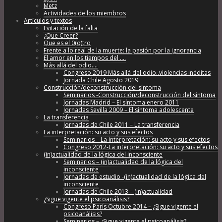
Metz
Actividades de los miembros
Artículos y textos
Evitación de la falta
¿Que Creer?
Que es el 0(o)tro
Frente a lo real de la muerte: la pasión por la ignorancia
El amor en los tiempos del ….
Más allá del odio….
Congreso 2019 Más allá del odio..violencias inéditas
Jornada Chile Agosto 2019
Construcción/deconstrucción del síntoma
Seminarios -Construcción/deconstrucción del síntoma
Jornadas Madrid – El síntoma enero 2011
Jornadas Sevilla 2009 – El síntoma adolescente
La transferencia
Jornadas de Chile 2011 – La transferencia
La interpretación: su acto y sus efectos
Seminarios – La interpretación: su acto y sus efectos
Congreso 2012-La interpretación: su acto y sus efectos
(in)actualidad de la lógica del inconsciente
Seminarios – (in)actualidad de la lógica del
inconsciente
Jornadas de estudio -(in)actualidad de la lógica del
inconsciente
Jornadas de Chile 2013 – (in)actualidad
¿Sigue vigente el psicoanálisis?
Congreso París Octubre 2014 – ¿Sigue vigente el
psicoanálisis?
Seminarios – ¿Sigue vigente el psicoanálisis?