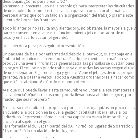
desdibujan. ¿Como para crear UNO?
Asimismo, el creciente uso de la psicología para interpretar las dificultades
de un empleado como si estas tuviesen que ver con una problemática
personal antes que con un fallo en la organización del trabajo plasma este
intento de borrar las fronteras.
Todo lo anterior no resulta muy alentador y, no obstante, la mayoría sigue y
parece consentir en acatar este funcionamiento (el colaborador de mi
texto) y en hacerlo acatar (el gerente).
Una anécdota para proseguir mi presentación:
Un paciente de baja por enfermedad debido al burn-out, que trabaja en el
ámbito informático en un equipo cualificado me cuenta: una mañana se
produce una avería informática generalizada, las pantallas se quedan pues
en negro. El equipo no puede trabajar ya que todas las tareas exigen el uso
de un ordenador. El gerente llega y grita: « ¡Viene el jefe (es decir su propio
gerente), va a pasar a veros! ¡Todos a vuestros ordenadores a hacer como
que estáis trabajando! » Y todo el mundo obedece.
¿Así que qué puede llevar a esta servidumbre voluntaria, a ese someterse a
esa violencia? ¿Qué otra cosa nos podría llevar hasta ahí sino el goce, por
mucho que sea mortífero?
El discurso del capitalista propuesto por Lacan arroja quizás un poco de luz
en cuanto a la posición en la que la gestión capitalista liberal sitúa a los
individuos. Representa cómo el sistema capitalista borra lo imposible y
encierra al sujeto en el goce.
Para formular el dC, Lacan partió del dA, invirtió los lugares de S barrado y
S1 y modificó la circulación de los lugares.