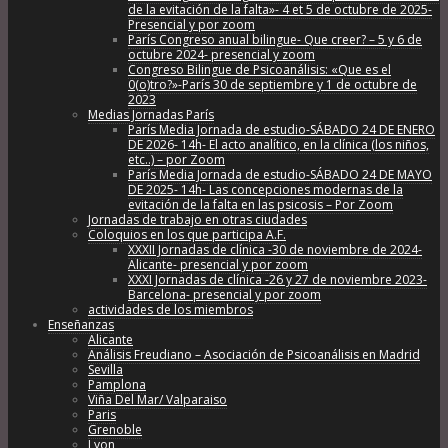
de la evitación de la falta»- 4 et 5 de octubre de 2025-
Presencial y por zoom
París Congreso anual bilingue- Que creer? – 5 y 6 de
octubre 2024- presencial y zoom
Congreso Bilingue de Psicoanálisis: «Que es el
0(o)tro?»-París 30 de septiembre y 1 de octubre de
2023
Medias Jornadas París
París Media Jornada de estudio-SÁBADO 24 DE ENERO
DE 2026- 14h- El acto analítico, en la clínica (los niños,
etc..) – por Zoom
París Media Jornada de estudio-SÁBADO 24 DE MAYO
DE 2025- 14h- Las concepciones modernas de la
evitación de la falta en las psicosis – Por Zoom
Jornadas de trabajo en otras ciudades
Coloquios en los que participa A.F.
XXXII Jornadas de clínica -30 de noviembre de 2024-
Alicante- presencial y por zoom
XXXI Jornadas de clínica -26 y 27 de noviembre 2023-
Barcelona- presencial y por zoom
actividades de los miembros
Enseñanzas
Alicante
Análisis Freudiano – Asociación de Psicoanálisis en Madrid
Sevilla
Pamplona
Viña Del Mar/ Valparaiso
Paris
Grenoble
Lyon