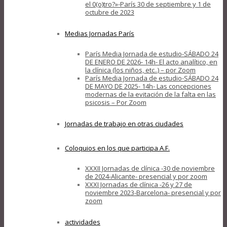
el 0(o)tro?»-París 30 de septiembre y 1 de
octubre de 2023
Medias Jornadas París
París Media Jornada de estudio-SÁBADO 24
DE ENERO DE 2026- 14h- El acto analítico, en
la clínica (los niños, etc..) – por Zoom
París Media Jornada de estudio-SÁBADO 24
DE MAYO DE 2025- 14h- Las concepciones
modernas de la evitación de la falta en las
psicosis – Por Zoom
Jornadas de trabajo en otras ciudades
Coloquios en los que participa A.F.
XXXII Jornadas de clínica -30 de noviembre
de 2024-Alicante- presencial y por zoom
XXXI Jornadas de clínica -26 y 27 de
noviembre 2023-Barcelona- presencial y por
zoom
actividades