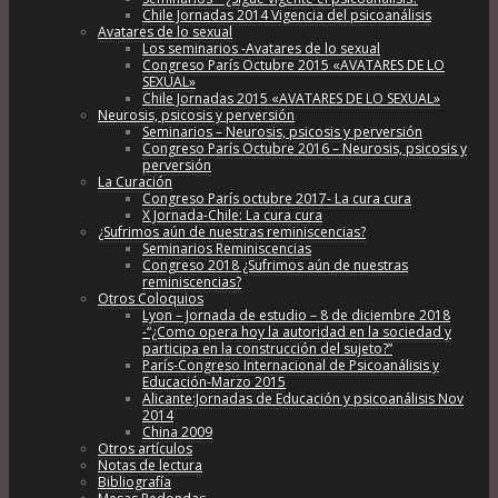
Chile Jornadas 2014 Vigencia del psicoanálisis
Avatares de lo sexual
Los seminarios -Avatares de lo sexual
Congreso París Octubre 2015 «AVATARES DE LO
SEXUAL»
Chile Jornadas 2015 «AVATARES DE LO SEXUAL»
Neurosis, psicosis y perversión
Seminarios – Neurosis, psicosis y perversión
Congreso París Octubre 2016 – Neurosis, psicosis y
perversión
La Curación
Congreso París octubre 2017- La cura cura
X Jornada-Chile: La cura cura
¿Sufrimos aún de nuestras reminiscencias?
Seminarios Reminiscencias
Congreso 2018 ¿Sufrimos aún de nuestras
reminiscencias?
Otros Coloquios
Lyon – Jornada de estudio – 8 de diciembre 2018
-“¿Como opera hoy la autoridad en la sociedad y
participa en la construcción del sujeto?”
París-Congreso Internacional de Psicoanálisis y
Educación-Marzo 2015
Alicante:Jornadas de Educación y psicoanálisis Nov
2014
China 2009
Otros artículos
Notas de lectura
Bibliografía