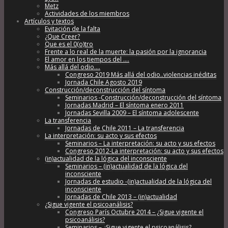
Metz
Actividades de los miembros
Artículos y textos
Evitación de la falta
¿Que Creer?
Que es el 0(o)tro
Frente a lo real de la muerte: la pasión por la ignorancia
El amor en los tiempos del ….
Más allá del odio….
Congreso 2019 Más allá del odio..violencias inéditas
Jornada Chile Agosto 2019
Construcción/deconstrucción del síntoma
Seminarios -Construcción/deconstrucción del síntoma
Jornadas Madrid – El síntoma enero 2011
Jornadas Sevilla 2009 – El síntoma adolescente
La transferencia
Jornadas de Chile 2011 – La transferencia
La interpretación: su acto y sus efectos
Seminarios – La interpretación: su acto y sus efectos
Congreso 2012-La interpretación: su acto y sus efectos
(in)actualidad de la lógica del inconsciente
Seminarios – (in)actualidad de la lógica del
inconsciente
Jornadas de estudio -(in)actualidad de la lógica del
inconsciente
Jornadas de Chile 2013 – (in)actualidad
¿Sigue vigente el psicoanálisis?
Congreso París Octubre 2014 – ¿Sigue vigente el
psicoanálisis?
Seminarios – ¿Sigue vigente el psicoanálisis?