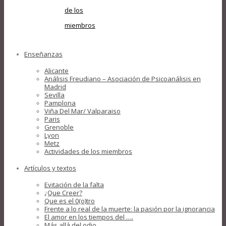
de los
miembros
Enseñanzas
Alicante
Análisis Freudiano – Asociación de Psicoanálisis en
Madrid
Sevilla
Pamplona
Viña Del Mar/ Valparaiso
Paris
Grenoble
Lyon
Metz
Actividades de los miembros
Artículos y textos
Evitación de la falta
¿Que Creer?
Que es el 0(o)tro
Frente a lo real de la muerte: la pasión por la ignorancia
El amor en los tiempos del ….
Más allá del odio….