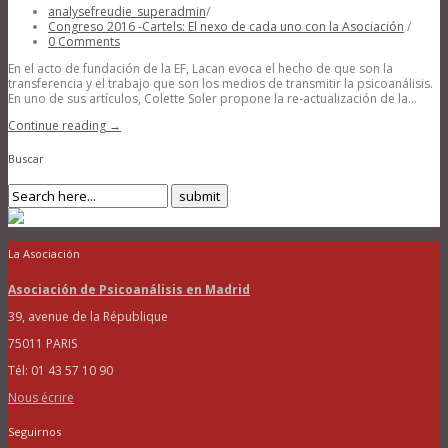
analysefreudie_superadmin
/
Congreso 2016 -Cartels: El nexo de cada uno con la Asociación
/
0 Comments
En el acto de fundación de la EF, Lacan evoca el hecho de que son la
transferencia y el trabajo que son los medios de transmitir la psicoanálisis.
En uno de sus artículos, Colette Soler propone la re-actualización de la...
Continue reading →
Buscar
La Asociación
Asociación de Psicoanálisis en Madrid
39, avenue de la République
75011 PARIS
Tél: 01 43 57 10 90
Nous écrire
Seguirnos