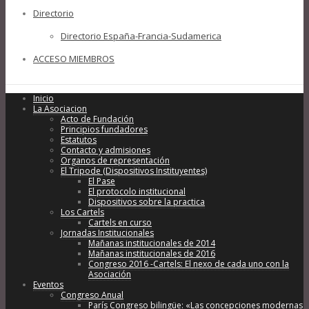
Directorio
Directorio España-Francia-Sudamerica
ACCESO MIEMBROS
Inicio
La Asociacion
Acto de Fundación
Principios fundadores
Estatutos
Contacto y admisiones
Organos de representación
El Tripode (Dispositivos Instituyentes)
El Pase
El protocolo institucional
Dispositivos sobre la practica
Los Cartels
Cartels en curso
Jornadas Institucionales
Mañanas institucionales de 2014
Mañanas institucionales de 2016
Congreso 2016 -Cartels: El nexo de cada uno con la
Asociación
Eventos
Congreso Anual
París Congreso bilingüe: «Las concepciones modernas