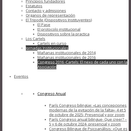
Principios fundadores
Estatutos
Contacto y admisiones
Organos de representación
El Tripode (Dispositivos Instituyentes)
El Pase
El protocolo institucional
Dispositivos sobre la practica
Los Cartels
Cartels en curso
Jornadas Institucionales
Mañanas institucionales de 2014
Mañanas institucionales de 2016
Congreso 2016 -Cartels: El nexo de cada uno con la
Asociación
Eventos
Congreso Anual
París Congreso bilingüe: «Las concepciones
modernas de la evitación de la falta»- 4 et 5
de octubre de 2025- Presencial y por zoom
París Congreso anual bilingue- Que creer? –
5 y 6 de octubre 2024- presencial y zoom
Congreso Bilingue de Psicoanálisis: «Que es