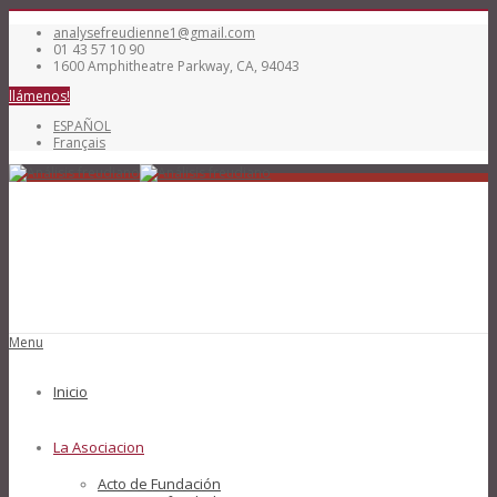
analysefreudienne1@gmail.com
01 43 57 10 90
1600 Amphitheatre Parkway, CA, 94043
llámenos!
ESPAÑOL
Français
Menu
Inicio
La Asociacion
Acto de Fundación