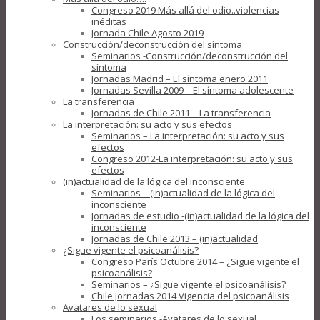
Congreso 2019 Más allá del odio..violencias
inéditas
Jornada Chile Agosto 2019
Construcción/deconstrucción del síntoma
Seminarios -Construcción/deconstrucción del
síntoma
Jornadas Madrid – El síntoma enero 2011
Jornadas Sevilla 2009 – El síntoma adolescente
La transferencia
Jornadas de Chile 2011 – La transferencia
La interpretación: su acto y sus efectos
Seminarios – La interpretación: su acto y sus
efectos
Congreso 2012-La interpretación: su acto y sus
efectos
(in)actualidad de la lógica del inconsciente
Seminarios – (in)actualidad de la lógica del
inconsciente
Jornadas de estudio -(in)actualidad de la lógica del
inconsciente
Jornadas de Chile 2013 – (in)actualidad
¿Sigue vigente el psicoanálisis?
Congreso París Octubre 2014 – ¿Sigue vigente el
psicoanálisis?
Seminarios – ¿Sigue vigente el psicoanálisis?
Chile Jornadas 2014 Vigencia del psicoanálisis
Avatares de lo sexual
Los seminarios -Avatares de lo sexual