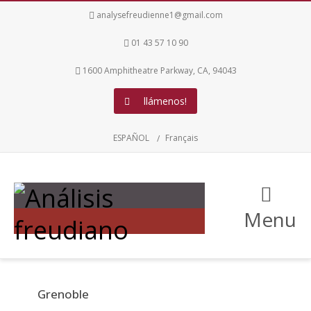
analysefreudienne1@gmail.com
01 43 57 10 90
1600 Amphitheatre Parkway, CA, 94043
llámenos!
ESPAÑOL
Français
Menu
Grenoble