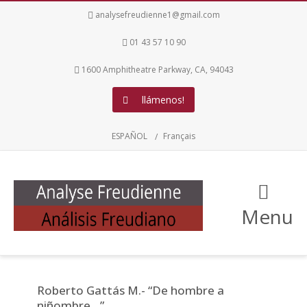
analysefreudienne1@gmail.com
01 43 57 10 90
1600 Amphitheatre Parkway, CA, 94043
llámenos!
ESPAÑOL
Français
Menu
Roberto Gattás M.- “De hombre a
niñombre…”