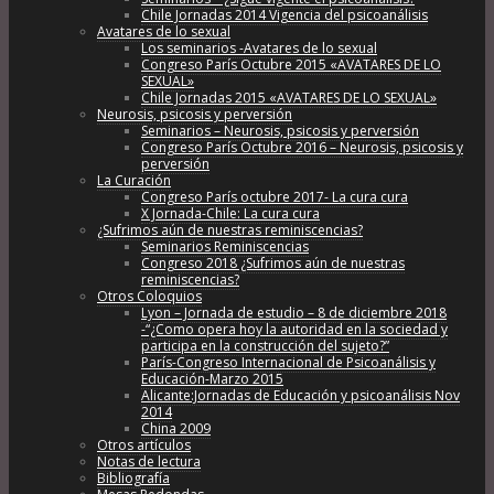
Chile Jornadas 2014 Vigencia del psicoanálisis
Avatares de lo sexual
Los seminarios -Avatares de lo sexual
Congreso París Octubre 2015 «AVATARES DE LO
SEXUAL»
Chile Jornadas 2015 «AVATARES DE LO SEXUAL»
Neurosis, psicosis y perversión
Seminarios – Neurosis, psicosis y perversión
Congreso París Octubre 2016 – Neurosis, psicosis y
perversión
La Curación
Congreso París octubre 2017- La cura cura
X Jornada-Chile: La cura cura
¿Sufrimos aún de nuestras reminiscencias?
Seminarios Reminiscencias
Congreso 2018 ¿Sufrimos aún de nuestras
reminiscencias?
Otros Coloquios
Lyon – Jornada de estudio – 8 de diciembre 2018
-“¿Como opera hoy la autoridad en la sociedad y
participa en la construcción del sujeto?”
París-Congreso Internacional de Psicoanálisis y
Educación-Marzo 2015
Alicante:Jornadas de Educación y psicoanálisis Nov
2014
China 2009
Otros artículos
Notas de lectura
Bibliografía