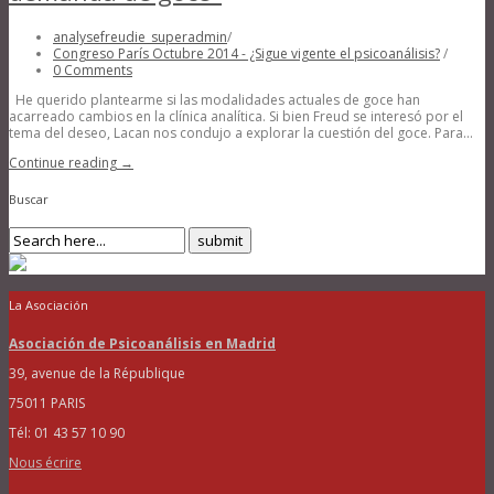
analysefreudie_superadmin
/
Congreso París Octubre 2014 - ¿Sigue vigente el psicoanálisis?
/
0 Comments
He querido plantearme si las modalidades actuales de goce han
acarreado cambios en la clínica analítica. Si bien Freud se interesó por el
tema del deseo, Lacan nos condujo a explorar la cuestión del goce. Para...
Continue reading →
Buscar
La Asociación
Asociación de Psicoanálisis en Madrid
39, avenue de la République
75011 PARIS
Tél: 01 43 57 10 90
Nous écrire