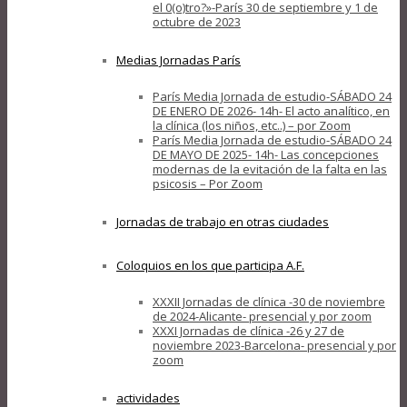
el 0(o)tro?»-París 30 de septiembre y 1 de
octubre de 2023
Medias Jornadas París
París Media Jornada de estudio-SÁBADO 24
DE ENERO DE 2026- 14h- El acto analítico, en
la clínica (los niños, etc..) – por Zoom
París Media Jornada de estudio-SÁBADO 24
DE MAYO DE 2025- 14h- Las concepciones
modernas de la evitación de la falta en las
psicosis – Por Zoom
Jornadas de trabajo en otras ciudades
Coloquios en los que participa A.F.
XXXII Jornadas de clínica -30 de noviembre
de 2024-Alicante- presencial y por zoom
XXXI Jornadas de clínica -26 y 27 de
noviembre 2023-Barcelona- presencial y por
zoom
actividades