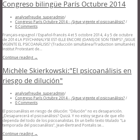
Congreso bilingüe París Octubre 2014
analysefreudie_superadmin
/
Congreso París Octubre 2014 - ¿Sigue vigente el psicoanálisis?
/
0 Comments
Français-espagnol / Español-francés 4 et 5 octobre 2014, 4 y 5 de octubre
de 2014 LA PSYCHANALYSE EST-ELLE ENCORE (DANS) DE SON TEMPS? ¿SIGUE
VIGENTE EL PSICOANÁLISIS? (Traducción simultánea/Traduction simultanée)
Institut Protestant de...
Continue reading →
Michèle Skierkowski:"El psicoanálisis en
riesgo de dilución"
analysefreudie_superadmin
/
Congreso París Octubre 2014 - ¿Sigue vigente el psicoanálisis?
/
0 Comments
El psicoanálisis en riesgo de dilución: "Dilución" no es desaparición.
¿Desaparecerá el psicoanálisis? Quizá. Y no estoy segura de que ello
dependa del todo de los psicoanalistas. En un bello texto titulado "La
temporada del psicoanálisis", Jean-Bertrand Pontalis se...
Continue reading →