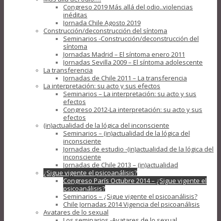
Congreso 2019 Más allá del odio..violencias
inéditas
Jornada Chile Agosto 2019
Construcción/deconstrucción del síntoma
Seminarios -Construcción/deconstrucción del
síntoma
Jornadas Madrid – El síntoma enero 2011
Jornadas Sevilla 2009 – El síntoma adolescente
La transferencia
Jornadas de Chile 2011 – La transferencia
La interpretación: su acto y sus efectos
Seminarios – La interpretación: su acto y sus
efectos
Congreso 2012-La interpretación: su acto y sus
efectos
(in)actualidad de la lógica del inconsciente
Seminarios – (in)actualidad de la lógica del
inconsciente
Jornadas de estudio -(in)actualidad de la lógica del
inconsciente
Jornadas de Chile 2013 – (in)actualidad
¿Sigue vigente el psicoanálisis?
Congreso París Octubre 2014 – ¿Sigue vigente el
psicoanálisis?
Seminarios – ¿Sigue vigente el psicoanálisis?
Chile Jornadas 2014 Vigencia del psicoanálisis
Avatares de lo sexual
Los seminarios -Avatares de lo sexual