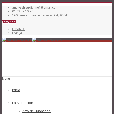
analysefreudienne1@gmail.com
01 43 57 10 90
1600 Amphitheatre Parkway, CA, 94043
llámenos!
ESPAÑOL
Français
Menu
Inicio
La Asociacion
Acto de Fundación