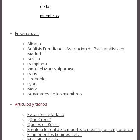
de los
miembros
Enseñanzas
Alicante
Análisis Freudiano – Asociación de Psicoanálisis en
Madrid
Sevilla
Pamplona
Viña Del Mar/ Valparaiso
Paris
Grenoble
Lyon
Metz
Actividades de los miembros
Artículos y textos
Evitación de la falta
¿Que Creer?
Que es el 0(o)tro
Frente a lo real de la muerte: la pasión por la ignorancia
El amor en los tiempos del ….
Más allá del odio….