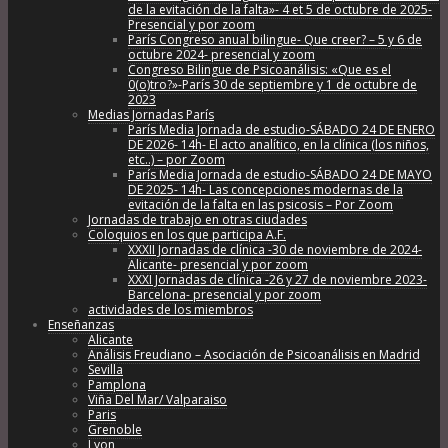
de la evitación de la falta»- 4 et 5 de octubre de 2025-
Presencial y por zoom
París Congreso anual bilingue- Que creer? – 5 y 6 de
octubre 2024- presencial y zoom
Congreso Bilingue de Psicoanálisis: «Que es el
0(o)tro?»-París 30 de septiembre y 1 de octubre de
2023
Medias Jornadas París
París Media Jornada de estudio-SÁBADO 24 DE ENERO
DE 2026- 14h- El acto analítico, en la clínica (los niños,
etc..) – por Zoom
París Media Jornada de estudio-SÁBADO 24 DE MAYO
DE 2025- 14h- Las concepciones modernas de la
evitación de la falta en las psicosis – Por Zoom
Jornadas de trabajo en otras ciudades
Coloquios en los que participa A.F.
XXXII Jornadas de clínica -30 de noviembre de 2024-
Alicante- presencial y por zoom
XXXI Jornadas de clínica -26 y 27 de noviembre 2023-
Barcelona- presencial y por zoom
actividades de los miembros
Enseñanzas
Alicante
Análisis Freudiano – Asociación de Psicoanálisis en Madrid
Sevilla
Pamplona
Viña Del Mar/ Valparaiso
Paris
Grenoble
Lyon