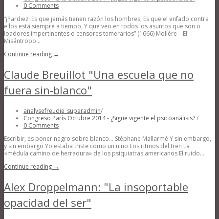
0 Comments
“¡Pardiez! Es que jamás tienen razón los hombres, Es que el enfado contra
ellos está siempre a tiempo, Y que veo en todos los asuntos que son o
loadores impertinentes o censores temerarios” (1666) Molière – El
Misántropo...
Continue reading →
Claude Breuillot "Una escuela que no
fuera sin-blanco"
analysefreudie_superadmin
/
Congreso París Octubre 2014 - ¿Sigue vigente el psicoanálisis?
/
0 Comments
Escribir, es poner negro sobre blanco… Stéphane Mallarmé Y sin embargo,
y sin embargo Yo estaba triste como un niño Los ritmos del tren La
«médula camino de herradura» de los psiquiatras americanos El ruido...
Continue reading →
Alex Droppelmann: "La insoportable
opacidad del ser"