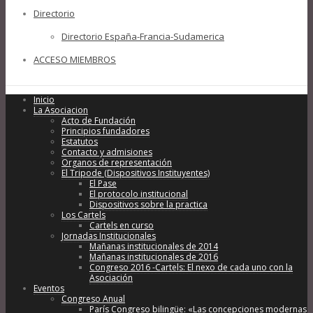
Directorio
Directorio España-Francia-Sudamerica
ACCESO MIEMBROS
Inicio
La Asociacion
Acto de Fundación
Principios fundadores
Estatutos
Contacto y admisiones
Organos de representación
El Tripode (Dispositivos Instituyentes)
El Pase
El protocolo institucional
Dispositivos sobre la practica
Los Cartels
Cartels en curso
Jornadas Institucionales
Mañanas institucionales de 2014
Mañanas institucionales de 2016
Congreso 2016 -Cartels: El nexo de cada uno con la
Asociación
Eventos
Congreso Anual
París Congreso bilingüe: «Las concepciones modernas