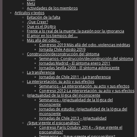
Metz
Actividades de los miembros
Artículos y textos
Evitación de la falta
¿Que Creer?
Que es el 0(o)tro
Frente a lo real de la muerte: la pasión por la ignorancia
El amor en los tiempos del ….
Más allá del odio….
Congreso 2019 Más allá del odio..violencias inéditas
Jornada Chile Agosto 2019
Construcción/deconstrucción del síntoma
Seminarios -Construcción/deconstrucción del síntoma
Jornadas Madrid – El síntoma enero 2011
Jornadas Sevilla 2009 – El síntoma adolescente
La transferencia
Jornadas de Chile 2011 – La transferencia
La interpretación: su acto y sus efectos
Seminarios – La interpretación: su acto y sus efectos
Congreso 2012-La interpretación: su acto y sus efectos
(in)actualidad de la lógica del inconsciente
Seminarios – (in)actualidad de la lógica del
inconsciente
Jornadas de estudio -(in)actualidad de la lógica del
inconsciente
Jornadas de Chile 2013 – (in)actualidad
¿Sigue vigente el psicoanálisis?
Congreso París Octubre 2014 – ¿Sigue vigente el
psicoanálisis?
Seminarios – ¿Sigue vigente el psicoanálisis?