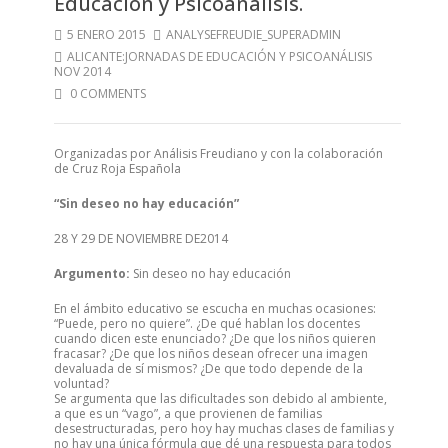
Educación y Psicoanálisis.
5 ENERO 2015
ANALYSEFREUDIE_SUPERADMIN
ALICANTE:JORNADAS DE EDUCACIÓN Y PSICOANÁLISIS
NOV 2014
0 COMMENTS
Organizadas por Análisis Freudiano y con la colaboración
de Cruz Roja Española
“Sin deseo no hay educación”
28 Y 29 DE NOVIEMBRE DE2014
Argumento:
Sin deseo no hay educación
En el ámbito educativo se escucha en muchas ocasiones:
“Puede, pero no quiere”. ¿De qué hablan los docentes
cuando dicen este enunciado? ¿De que los niños quieren
fracasar? ¿De que los niños desean ofrecer una imagen
devaluada de sí mismos? ¿De que todo depende de la
voluntad?
Se argumenta que las dificultades son debido al ambiente,
a que es un “vago”, a que provienen de familias
desestructuradas, pero hoy hay muchas clases de familias y
no hay una única fórmula que dé una respuesta para todos