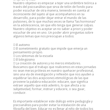
Nuestro objetivo es empezar a tejer una urdimbre teórica a
través del psicoanálisis que sirva de telón de fondo para
poder escuchar de otra manera, teniendo en cuenta al
inconsciente del sujeto al que acompañamos en su
desarrollo, para poder dejar entrar el mundo de las
pulsiones, de lo que muchas veces se llama “las hormonas”
en la adolescencia, sin que ello tenga que generar culpas.
Nuestro objetivo es aceptar un no saber a priori y poder
escuchar de uno en uno. Un poder abrir preguntas sobre
algunos temas que nos preocupan a todos:
 El autismo
 El sometimiento gratuito que impide que emerja un
pensamiento propio.
 Los síntomas de la escuela
 El bilingüismo
 La creación de autores y no meros imitadores.
Buscamos que el trabajo que realicemos en estas jornadas
no sean meras prótesis en nuestro quehacer profesional,
sino una vía de investigación y reflexión que nos ayuden a
equilibrar las dos acepciones etimológicas de las que
proviene la palabra educación: educare, que significa
extraer aquello que está adentro, lo que afecta a su
subjetividad, formar, instruir y educere, o sea guiar,
conducir.
Es importante establecer este diálogo entre pedagogía y
psicoanálisis para poder evitar la instalación de una
filosofía del bien. Educar no es llenar al niño de todos los