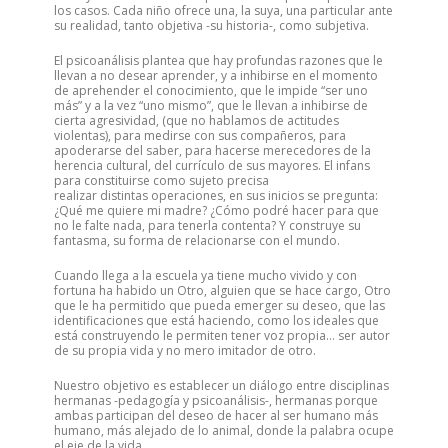
los casos. Cada niño ofrece una, la suya, una particular ante
su realidad, tanto objetiva -su historia-, como subjetiva.
El psicoanálisis plantea que hay profundas razones que le
llevan a no desear aprender, y a inhibirse en el momento
de aprehender el conocimiento, que le impide “ser uno
más” y a la vez “uno mismo”, que le llevan a inhibirse de
cierta agresividad, (que no hablamos de actitudes
violentas), para medirse con sus compañeros, para
apoderarse del saber, para hacerse merecedores de la
herencia cultural, del currículo de sus mayores. El infans
para constituirse como sujeto precisa
realizar distintas operaciones, en sus inicios se pregunta:
¿Qué me quiere mi madre? ¿Cómo podré hacer para que
no le falte nada, para tenerla contenta? Y construye su
fantasma, su forma de relacionarse con el mundo.
Cuando llega a la escuela ya tiene mucho vivido y con
fortuna ha habido un Otro, alguien que se hace cargo, Otro
que le ha permitido que pueda emerger su deseo, que las
identificaciones que está haciendo, como los ideales que
está construyendo le permiten tener voz propia… ser autor
de su propia vida y no mero imitador de otro.
Nuestro objetivo es establecer un diálogo entre disciplinas
hermanas -pedagogía y psicoanálisis-, hermanas porque
ambas participan del deseo de hacer al ser humano más
humano, más alejado de lo animal, donde la palabra ocupe
el eje de la vida.