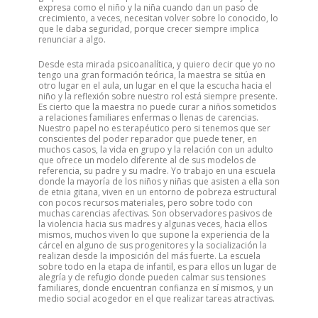
expresa como el niño y la niña cuando dan un paso de
crecimiento, a veces, necesitan volver sobre lo conocido, lo
que le daba seguridad, porque crecer siempre implica
renunciar a algo.
Desde esta mirada psicoanalítica, y quiero decir que yo no
tengo una gran formación teórica, la maestra se sitúa en
otro lugar en el aula, un lugar en el que la escucha hacia el
niño y la reflexión sobre nuestro rol está siempre presente.
Es cierto que la maestra no puede curar a niños sometidos
a relaciones familiares enfermas o llenas de carencias.
Nuestro papel no es terapéutico pero si tenemos que ser
conscientes del poder reparador que puede tener, en
muchos casos, la vida en grupo y la relación con un adulto
que ofrece un modelo diferente al de sus modelos de
referencia, su padre y su madre. Yo trabajo en una escuela
donde la mayoría de los niños y niñas que asisten a ella son
de etnia gitana, viven en un entorno de pobreza estructural
con pocos recursos materiales, pero sobre todo con
muchas carencias afectivas. Son observadores pasivos de
la violencia hacia sus madres y algunas veces, hacia ellos
mismos, muchos viven lo que supone la experiencia de la
cárcel en alguno de sus progenitores y la socialización la
realizan desde la imposición del más fuerte. La escuela
sobre todo en la etapa de infantil, es para ellos un lugar de
alegría y de refugio donde pueden calmar sus tensiones
familiares, donde encuentran confianza en sí mismos, y un
medio social acogedor en el que realizar tareas atractivas.