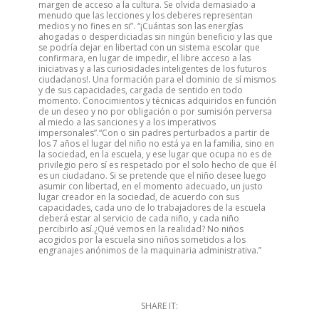
margen de acceso a la cultura. Se olvida demasiado a
menudo que las lecciones y los deberes representan
medios y no fines en si”. “¡Cuántas son las energías
ahogadas o desperdiciadas sin ningún beneficio y las que
se podría dejar en libertad con un sistema escolar que
confirmara, en lugar de impedir, el libre acceso a las
iniciativas y a las curiosidades inteligentes de los futuros
ciudadanos!. Una formación para el dominio de sí mismos
y de sus capacidades, cargada de sentido en todo
momento. Conocimientos y técnicas adquiridos en función
de un deseo y no por obligación o por sumisión perversa
al miedo a las sanciones y a los imperativos
impersonales”.“Con o sin padres perturbados a partir de
los 7 años el lugar del niño no está ya en la familia, sino en
la sociedad, en la escuela, y ese lugar que ocupa no es de
privilegio pero sí es respetado por el solo hecho de que él
es un ciudadano. Si se pretende que el niño desee luego
asumir con libertad, en el momento adecuado, un justo
lugar creador en la sociedad, de acuerdo con sus
capacidades, cada uno de lo trabajadores de la escuela
deberá estar al servicio de cada niño, y cada niño
percibirlo así.¿Qué vemos en la realidad? No niños
acogidos por la escuela sino niños sometidos a los
engranajes anónimos de la maquinaria administrativa.”
SHARE IT: