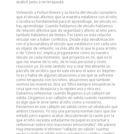
analicé junto a mi terapeuta.
Volviendo a Pichon Riviere y su teoría del vínculo considero
que el vínculo afectivo que la maestra establece con el niño
o la niña es fundamental para el aprendizaje, sin vínculo no
hay aprendizaje. Cuando hablamos de vínculo hablamos
de relación afectiva que da seguridad y afecto al niño pero
también hablamos de límites. Por tanto en esta relación
vincular van a haber conflictos. Desde esta sensibilización
con el psicoanálisis el vínculo que establezco con cada uno
es objeto de reflexión, va más allá de lo que le pasa al niño
o de “cómo es”, implica preguntarme cómo es nuestro
vínculo en cada momento, qué proyecta en mi, qué es lo
que me mueve de lo mío, de lo más personal y cómo
reacciono yo. En este sentido voy a citar literalmente un
párrafo de un libro que leí este verano el autor es Stephen
Gras y habla de algunas situaciones a las que se enfrenta
como terapeuta con los niños, situaciones que también
vivimos las maestras, dice así “Ellos siempre encuentran la
cosa que nos desquicia y la repiten una y otra vez.
Debemos reflexionar cuando llegamos a un callejón sin
salida. Llegamos a un callejón sin salida cuando repetimos,
es algo que le sirve tanto al niño como a nosotros.
Pensemos en ese callejón sin salida como un obstáculo que
ambos creamos. Yo soy una persona normal claro que me
enfado pero espero acabar descubriendo la razón por la
que el niño necesita enfadarme mi papel es escuchar y
reflexionar sobre mis reacciones emocionales”. Me parece
muy interesante el término “callejón sin salida” cuantas
veces cuando el adulto toma conciencia y cambia, cambia