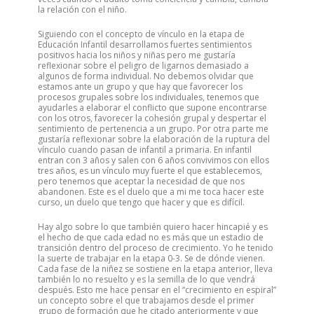
la relación con el niño.
Siguiendo con el concepto de vínculo en la etapa de
Educación Infantil desarrollamos fuertes sentimientos
positivos hacia los niños y niñas pero me gustaría
reflexionar sobre el peligro de ligarnos demasiado a
algunos de forma individual. No debemos olvidar que
estamos ante un grupo y que hay que favorecer los
procesos grupales sobre los individuales, tenemos que
ayudarles a elaborar el conflicto que supone encontrarse
con los otros, favorecer la cohesión grupal y despertar el
sentimiento de pertenencia a un grupo. Por otra parte me
gustaría reflexionar sobre la elaboración de la ruptura del
vínculo cuando pasan de infantil a primaria. En infantil
entran con 3 años y salen con 6 años convivimos con ellos
tres años, es un vínculo muy fuerte el que establecemos,
pero tenemos que aceptar la necesidad de que nos
abandonen. Este es el duelo que a mi me toca hacer este
curso, un duelo que tengo que hacer y que es difícil.
Hay algo sobre lo que también quiero hacer hincapié y es
el hecho de que cada edad no es más que un estadio de
transición dentro del proceso de crecimiento. Yo he tenido
la suerte de trabajar en la etapa 0-3. Se de dónde vienen.
Cada fase de la niñez se sostiene en la etapa anterior, lleva
también lo no resuelto y es la semilla de lo que vendrá
después. Esto me hace pensar en el “crecimiento en espiral”
un concepto sobre el que trabajamos desde el primer
grupo de formación que he citado anteriormente y que