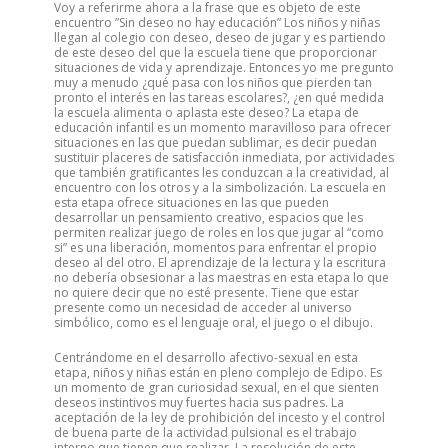
Voy a referirme ahora a la frase que es objeto de este
encuentro ”Sin deseo no hay educación” Los niños y niñas
llegan al colegio con deseo, deseo de jugar y es partiendo
de este deseo del que la escuela tiene que proporcionar
situaciones de vida y aprendizaje. Entonces yo me pregunto
muy a menudo ¿qué pasa con los niños que pierden tan
pronto el interés en las tareas escolares?, ¿en qué medida
la escuela alimenta o aplasta este deseo? La etapa de
educación infantil es un momento maravilloso para ofrecer
situaciones en las que puedan sublimar, es decir puedan
sustituir placeres de satisfacción inmediata, por actividades
que también gratificantes les conduzcan a la creatividad, al
encuentro con los otros y a la simbolización. La escuela en
esta etapa ofrece situaciones en las que pueden
desarrollar un pensamiento creativo, espacios que les
permiten realizar juego de roles en los que jugar al “como
si” es una liberación, momentos para enfrentar el propio
deseo al del otro. El aprendizaje de la lectura y la escritura
no debería obsesionar a las maestras en esta etapa lo que
no quiere decir que no esté presente. Tiene que estar
presente como un necesidad de acceder al universo
simbólico, como es el lenguaje oral, el juego o el dibujo.
Centrándome en el desarrollo afectivo-sexual en esta
etapa, niños y niñas están en pleno complejo de Edipo. Es
un momento de gran curiosidad sexual, en el que sienten
deseos instintivos muy fuertes hacia sus padres. La
aceptación de la ley de prohibición del incesto y el control
de buena parte de la actividad pulsional es el trabajo
interno que tienen que realizar. La resolución de este