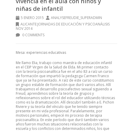
vivencia en el aula con niños y
niñas de infantil
5 ENERO 2015
ANALYSEFREUDIE_SUPERADMIN
ALICANTE:JORNADAS DE EDUCACIÓN Y PSICOANÁLISIS
NOV 2014
0 COMMENTS
Mesa: experiencias educativas
Me llamo Elia, trabajo como maestra de educación infantil
en el CEIP Virgen de la Salud de Elda. Mi primer contacto
con la teoría psicoanalítica fue en el año 83 a raíz un curso
de formación que impartió la pedagoga Carmen Franco
que ya se ha presentado. A raíz de este curso constituimos
un grupo estable de formación que duró varios años. Allí
trabajamos el desarrollo psicoafectivo sexual siguiendo a
Freud, aprendimos sobre la teoría de grupos y
reflexionamos sobre el rol del educador utilizando técnicas
como es la dramatización. Allí descubrí también a E. Pichon
Riviere y su teoría del vínculo que he tenido siempre
presente en mi vida profesional. Paralelamente, por
motivos personales, empecé mi proceso de terapia
psicoanalítica. En este período que duró también varios
años fueron muchas situaciones relacionadas con la
escuela y los conflictos con determinados niños, los que