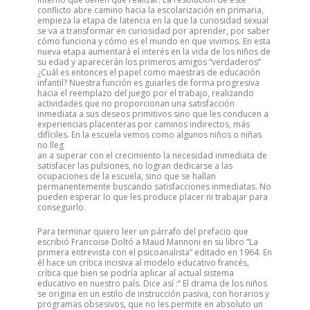
conflicto abre camino hacia la escolarización en primaria,
empieza la etapa de latencia en la que la curiosidad sexual
se va a transformar en curiosidad por aprender, por saber
cómo funciona y cómo es el mundo en que vivimos. En esta
nueva etapa aumentará el interés en la vida de los niños de
su edad y aparecerán los primeros amigos “verdaderos”
¿Cuál es entonces el papel como maestras de educación
infantil? Nuestra función es guiarles de forma progresiva
hacia el reemplazo del juego por el trabajo, realizando
actividades que no proporcionan una satisfacción
inmediata a sus deseos primitivos sino que les conducen a
experiencias placenteras por caminos indirectos, más
difíciles. En la escuela vemos como algunos niños o niñas
no lleg
an a superar con el crecimiento la necesidad inmediata de
satisfacer las pulsiones, no logran dedicarse a las
ocupaciones de la escuela, sino que se hallan
permanentemente buscando satisfacciones inmediatas. No
pueden esperar lo que les produce placer ni trabajar para
conseguirlo.
Para terminar quiero leer un párrafo del prefacio que
escribió Francoise Doltó a Maud Mannoni en su libro “La
primera entrevista con el psicoanalista” editado en 1964. En
él hace un crítica incisiva al modelo educativo francés,
crítica que bien se podría aplicar al actual sistema
educativo en nuestro país. Dice así :“ El drama de los niños
se origina en un estilo de instrucción pasiva, con horarios y
programas obsesivos, que no les permite en absoluto un