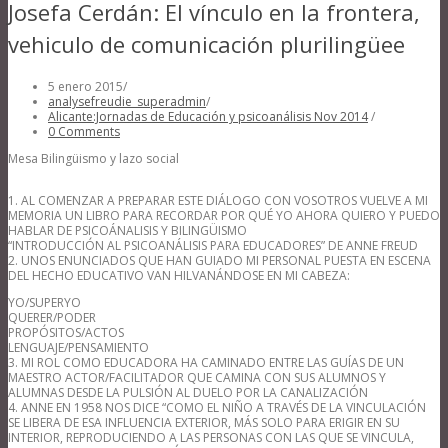
Josefa Cerdán: El vínculo en la frontera,
vehiculo de comunicación plurilingüee
5 enero 2015
/
analysefreudie_superadmin
/
Alicante:Jornadas de Educación y psicoanálisis Nov 2014
/
0 Comments
Mesa Bilingüismo y lazo social
1. AL COMENZAR A PREPARAR ESTE DIÁLOGO CON VOSOTROS VUELVE A MI
MEMORIA UN LIBRO PARA RECORDAR POR QUÉ YO AHORA QUIERO Y PUEDO
HABLAR DE PSICOÁNALISIS Y BILINGÜISMO
“INTRODUCCIÓN AL PSICOANÁLISIS PARA EDUCADORES” DE ANNE FREUD
2. UNOS ENUNCIADOS QUE HAN GUIADO MI PERSONAL PUESTA EN ESCENA
DEL HECHO EDUCATIVO VAN HILVANÁNDOSE EN MI CABEZA:
YO/SUPERYO
QUERER/PODER
PROPÓSITOS/ACTOS
LENGUAJE/PENSAMIENTO
3. MI ROL COMO EDUCADORA HA CAMINADO ENTRE LAS GUÍAS DE UN
MAESTRO ACTOR/FACILITADOR QUE CAMINA CON SUS ALUMNOS Y
ALUMNAS DESDE LA PULSIÓN AL DUELO POR LA CANALIZACIÓN
4. ANNE EN 1958 NOS DICE “COMO EL NIÑO A TRAVÉS DE LA VINCULACIÓN
SE LIBERA DE ESA INFLUENCIA EXTERIOR, MÁS SOLO PARA ERIGIR EN SU
INTERIOR, REPRODUCIENDO A LAS PERSONAS CON LAS QUE SE VINCULA,