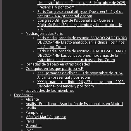
de la evitación de la falta»- 4 et 5 de octubre de 2025-
Presencial y por zoom
París Congreso anual bilingue- Que creer? – 5 y 6 de
octubre 2024- presencial y zoom
Congreso Bilingue de Psicoanálisis: «Que es el
0(o)tro?»-París 30 de septiembre y 1 de octubre de
2023
Medias Jornadas París
París Media Jornada de estudio-SÁBADO 24 DE ENERO
DE 2026- 14h- El acto analítico, en la clínica (los niños,
etc..) – por Zoom
París Media Jornada de estudio-SÁBADO 24 DE MAYO
DE 2025- 14h- Las concepciones modernas de la
evitación de la falta en las psicosis – Por Zoom
Jornadas de trabajo en otras ciudades
Coloquios en los que participa A.F.
XXXII Jornadas de clínica -30 de noviembre de 2024-
Alicante- presencial y por zoom
XXXI Jornadas de clínica -26 y 27 de noviembre 2023-
Barcelona- presencial y por zoom
actividades de los miembros
Enseñanzas
Alicante
Análisis Freudiano – Asociación de Psicoanálisis en Madrid
Sevilla
Pamplona
Viña Del Mar/ Valparaiso
Paris
Grenoble
Lyon