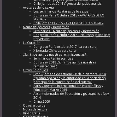
Chile Jornadas 2014 Vigencia del psicoanálisis
Avatares de lo sexual
Los seminarios -Avatares de lo sexual
Congreso París Octubre 2015 «AVATARES DE LO
SEXUAL»
Chile Jornadas 2015 «AVATARES DE LO SEXUAL»
Neurosis, psicosis y perversión
Seminarios – Neurosis, psicosis y perversión
Congreso París Octubre 2016 – Neurosis, psicosis y
perversión
La Curación
Congreso París octubre 2017- La cura cura
X Jornada-Chile: La cura cura
¿Sufrimos aún de nuestras reminiscencias?
Seminarios Reminiscencias
Congreso 2018 ¿Sufrimos aún de nuestras
reminiscencias?
Otros Coloquios
Lyon – Jornada de estudio – 8 de diciembre 2018
-“¿Como opera hoy la autoridad en la sociedad y
participa en la construcción del sujeto?”
París-Congreso Internacional de Psicoanálisis y
Educación-Marzo 2015
Alicante:Jornadas de Educación y psicoanálisis Nov
2014
China 2009
Otros artículos
Notas de lectura
Bibliografía