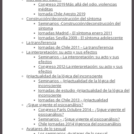
Congreso 2019 Más allá del odio..violencias
inéditas
Jornada Chile Agosto 2019
Construcción/deconstrucción del síntoma
Seminarios -Construcción/deconstrucción del
síntoma
Jornadas Madrid – El síntoma enero 2011
Jornadas Sevilla 2009 – El síntoma adolescente
La transferencia
Jornadas de Chile 2011 – La transferencia
La interpretación: su acto y sus efectos
Seminarios – La interpretación: su acto y sus
efectos
Congreso 2012-La interpretación: su acto y sus
efectos
(in)actualidad de la lógica del inconsciente
Seminarios – (in)actualidad de la lógica del
inconsciente
Jornadas de estudio -(in)actualidad de la lógica del
inconsciente
Jornadas de Chile 2013 – (in)actualidad
¿Sigue vigente el psicoanálisis?
Congreso París Octubre 2014 – ¿Sigue vigente el
psicoanálisis?
Seminarios – ¿Sigue vigente el psicoanálisis?
Chile Jornadas 2014 Vigencia del psicoanálisis
Avatares de lo sexual
Los seminarios -Avatares de lo sexual