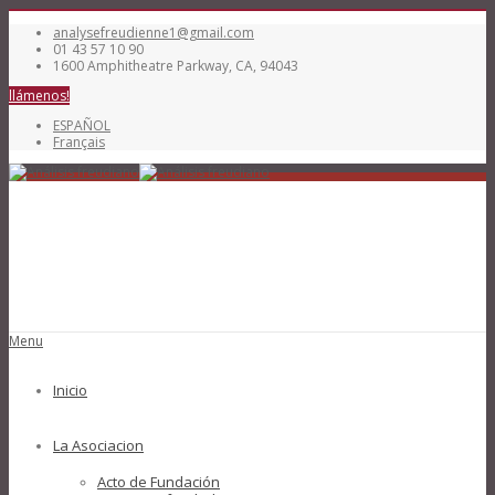
analysefreudienne1@gmail.com
01 43 57 10 90
1600 Amphitheatre Parkway, CA, 94043
llámenos!
ESPAÑOL
Français
Menu
Inicio
La Asociacion
Acto de Fundación