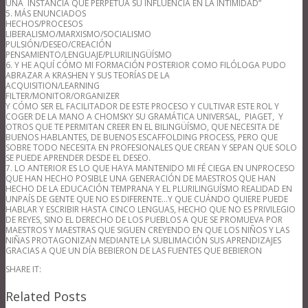
UNA INSTANCIA QUE PERPETÚA SU INFLUENCIA EN LA INTIMIDAD”
5. MÁS ENUNCIADOS
HECHOS/PROCESOS
LIBERALISMO/MARXISMO/SOCIALISMO
PULSIÓN/DESEO/CREACIÓN
PENSAMIENTO/LENGUAJE/PLURILINGÜÍSMO
6. Y HE AQUÍ CÓMO MI FORMACIÓN POSTERIOR COMO FILÓLOGA PUDO
ABRAZAR A KRASHEN Y SUS TEORÍAS DE LA
ACQUISITION/LEARNING
FILTER/MONITOR/ORGANIZER
Y CÓMO SER EL FACILITADOR DE ESTE PROCESO Y CULTIVAR ESTE ROL Y
COGER DE LA MANO A CHOMSKY SU GRAMÁTICA UNIVERSAL, PIAGET, Y
OTROS QUE TE PERMITAN CREER EN EL BILINGÜÍSMO, QUE NECESITA DE
BUENOS HABLANTES, DE BUENOS ESCAFFOLDING PROCESS, PERO QUE
SOBRE TODO NECESITA EN PROFESIONALES QUE CREAN Y SEPAN QUE SOLO
SE PUEDE APRENDER DESDE EL DESEO.
7. LO ANTERIOR ES LO QUE HAYA MANTENIDO MI FÉ CIEGA EN UNPROCESO
QUE HAN HECHO POSIBLE UNA GENERACIÓN DE MAESTROS QUE HAN
HECHO DE LA EDUCACIÓN TEMPRANA Y EL PLURILINGUÍSMO REALIDAD EN
UNPAÍS DE GENTE QUE NO ES DIFERENTE…Y QUE CUÁNDO QUIERE PUEDE
HABLAR Y ESCRIBIR HASTA CINCO LENGUAS, HECHO QUE NO ES PRIVILEGIO
DE REYES, SINO EL DERECHO DE LOS PUEBLOS A QUE SE PROMUEVA POR
MAESTROS Y MAESTRAS QUE SIGUEN CREYENDO EN QUE LOS NIÑOS Y LAS
NIÑAS PROTAGONIZAN MEDIANTE LA SUBLIMACIÓN SUS APRENDIZAJES
GRACIAS A QUE UN DÍA BEBIERON DE LAS FUENTES QUE BEBIERON
SHARE IT:
Related Posts