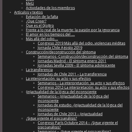
Metz
Actividades de los miembros
Artículos y textos
Evitación de la falta
¿Que Creer?
Que es el 0(o)tro
Frente a lo real de la muerte: la pasión por la ignorancia
El amor en los tiempos del ….
Más allá del odio….
Congreso 2019 Más allá del odio..violencias inéditas
Jornada Chile Agosto 2019
Construcción/deconstrucción del síntoma
Seminarios -Construcción/deconstrucción del síntoma
Jornadas Madrid – El síntoma enero 2011
Jornadas Sevilla 2009 – El síntoma adolescente
La transferencia
Jornadas de Chile 2011 – La transferencia
La interpretación: su acto y sus efectos
Seminarios – La interpretación: su acto y sus efectos
Congreso 2012-La interpretación: su acto y sus efectos
(in)actualidad de la lógica del inconsciente
Seminarios – (in)actualidad de la lógica del
inconsciente
Jornadas de estudio -(in)actualidad de la lógica del
inconsciente
Jornadas de Chile 2013 – (in)actualidad
¿Sigue vigente el psicoanálisis?
Congreso París Octubre 2014 – ¿Sigue vigente el
psicoanálisis?
Seminarios – ¿Sigue vigente el psicoanálisis?