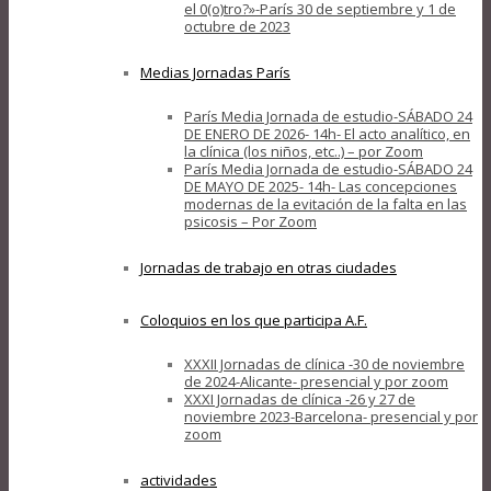
el 0(o)tro?»-París 30 de septiembre y 1 de
octubre de 2023
Medias Jornadas París
París Media Jornada de estudio-SÁBADO 24
DE ENERO DE 2026- 14h- El acto analítico, en
la clínica (los niños, etc..) – por Zoom
París Media Jornada de estudio-SÁBADO 24
DE MAYO DE 2025- 14h- Las concepciones
modernas de la evitación de la falta en las
psicosis – Por Zoom
Jornadas de trabajo en otras ciudades
Coloquios en los que participa A.F.
XXXII Jornadas de clínica -30 de noviembre
de 2024-Alicante- presencial y por zoom
XXXI Jornadas de clínica -26 y 27 de
noviembre 2023-Barcelona- presencial y por
zoom
actividades