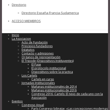
Directorio
Directorio España-Francia-Sudamerica
ACCESO MIEMBROS
Inicio
La Asociacion
Acto de Fundación
Principios fundadores
Estatutos
Contacto y admisiones
Organos de representación
El Tripode (Dispositivos Instituyentes)
El Pase
El protocolo institucional
Dispositivos sobre la practica
Los Cartels
Cartels en curso
Jornadas Institucionales
Mañanas institucionales de 2014
Mañanas institucionales de 2016
Congreso 2016 -Cartels: El nexo de cada uno con la
Asociación
Eventos
Congreso Anual
París Congreso bilingüe: «Las concepciones modernas