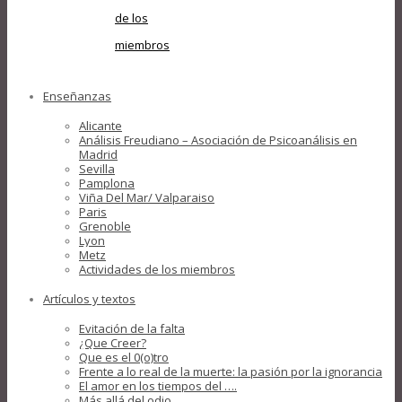
de los
miembros
Enseñanzas
Alicante
Análisis Freudiano – Asociación de Psicoanálisis en
Madrid
Sevilla
Pamplona
Viña Del Mar/ Valparaiso
Paris
Grenoble
Lyon
Metz
Actividades de los miembros
Artículos y textos
Evitación de la falta
¿Que Creer?
Que es el 0(o)tro
Frente a lo real de la muerte: la pasión por la ignorancia
El amor en los tiempos del ….
Más allá del odio….