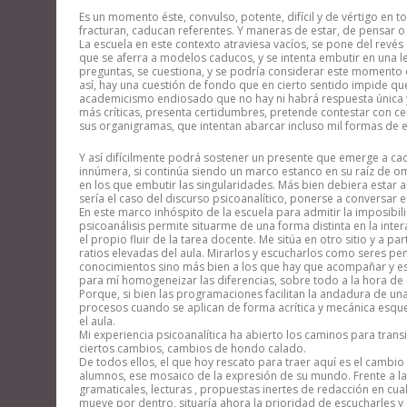
Es un momento éste, convulso, potente, difícil y de vértigo en tod
fracturan, caducan referentes. Y maneras de estar, de pensar o 
La escuela en este contexto atraviesa vacíos, se pone del revé
que se aferra a modelos caducos, y se intenta embutir en una ley
preguntas, se cuestiona, y se podría considerar este moment
así, hay una cuestión de fondo que en cierto sentido impide que
academicismo endiosado que no hay ni habrá respuesta única y
más críticas, presenta certidumbres, pretende contestar con ce
sus organigramas, que intentan abarcar incluso mil formas de e
Y así difícilmente podrá sostener un presente que emerge a c
innúmera, si continúa siendo un marco estanco en su raíz de om
en los que embutir las singularidades. Más bien debiera estar 
sería el caso del discurso psicoanalítico, ponerse a conversar e
En este marco inhóspito de la escuela para admitir la imposibi
psicoanálisis permite situarme de una forma distinta en la in
el propio fluir de la tarea docente. Me sitúa en otro sitio y a p
ratios elevadas del aula. Mirarlos y escucharlos como seres pe
conocimientos sino más bien a los que hay que acompañar y esti
para mí homogeneizar las diferencias, sobre todo a la hora de
Porque, si bien las programaciones facilitan la andadura de u
procesos cuando se aplican de forma acrítica y mecánica esqu
el aula.
Mi experiencia psicoanalítica ha abierto los caminos para tran
ciertos cambios, cambios de hondo calado.
De todos ellos, el que hoy rescato para traer aquí es el cambio 
alumnos, ese mosaico de la expresión de su mundo. Frente a la n
gramaticales, lecturas , propuestas inertes de redacción en cua
mueve por dentro, situaría ahora la prioridad de escucharles y 