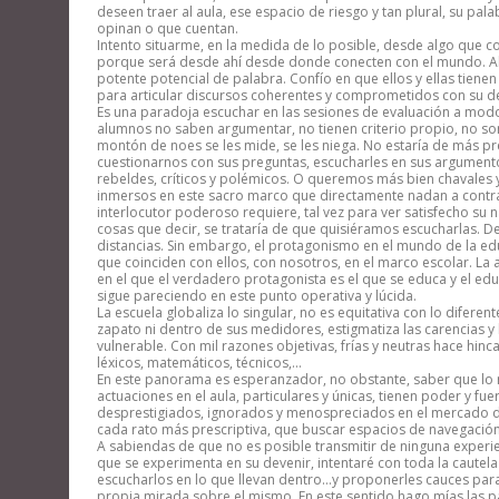
deseen traer al aula, ese espacio de riesgo y tan plural, su pal
opinan o que cuentan.
Intento situarme, en la medida de lo posible, desde algo que 
porque será desde ahí desde donde conecten con el mundo. A
potente potencial de palabra. Confío en que ellos y ellas tie
para articular discursos coherentes y comprometidos con su de
Es una paradoja escuchar en las sesiones de evaluación a mod
alumnos no saben argumentar, no tienen criterio propio, no so
montón de noes se les mide, se les niega. No estaría de más 
cuestionarnos con sus preguntas, escucharles en sus argument
rebeldes, críticos y polémicos. O queremos más bien chavales y
inmersos en este sacro marco que directamente nadan a contra
interlocutor poderoso requiere, tal vez para ver satisfecho su 
cosas que decir, se trataría de que quisiéramos escucharlas. De
distancias. Sin embargo, el protagonismo en el mundo de la ed
que coinciden con ellos, con nosotros, en el marco escolar. L
en el que el verdadero protagonista es el que se educa y el ed
sigue pareciendo en este punto operativa y lúcida.
La escuela globaliza lo singular, no es equitativa con lo difer
zapato ni dentro de sus medidores, estigmatiza las carencias y la
vulnerable. Con mil razones objetivas, frías y neutras hace hinc
léxicos, matemáticos, técnicos,…
En este panorama es esperanzador, no obstante, saber que lo 
actuaciones en el aula, particulares y únicas, tienen poder y fu
desprestigiados, ignorados y menospreciados en el mercado de
cada rato más prescriptiva, que buscar espacios de navegación 
A sabiendas de que no es posible transmitir de ninguna experien
que se experimenta en su devenir, intentaré con toda la cautela
escucharlos en lo que llevan dentro…y proponerles cauces para 
propia mirada sobre el mismo. En este sentido hago mías las pa