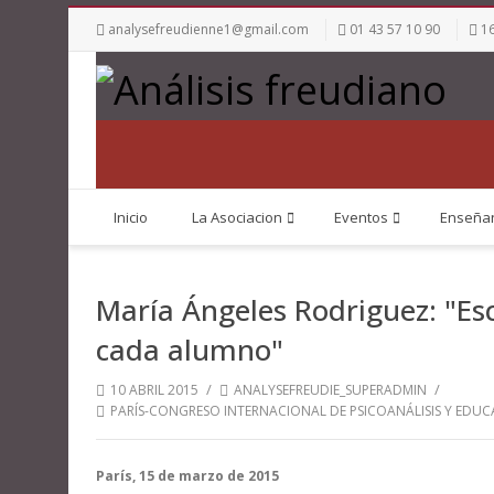
analysefreudienne1@gmail.com
01 43 57 10 90
16
Inicio
La Asociacion
Eventos
Enseña
María Ángeles Rodriguez: "Esc
cada alumno"
/
/
10 ABRIL 2015
ANALYSEFREUDIE_SUPERADMIN
PARÍS-CONGRESO INTERNACIONAL DE PSICOANÁLISIS Y EDU
París, 15 de marzo de 2015