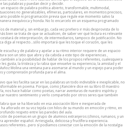
 las palabras y puedan decir y decidir.
ar un espacio de palabra poética abierto, transformable, multimodal,
 actuaciones no generalizables, efímeras, particulares, en momentos precisos,
cetario posible ni programación previa que regule ese momento salvo la
una manera inequívoca y honda. No lo encarcelo en un esquema programado
os de material y, sin embargo, cada vez prefiero ir más desprovista de lo
 más bien se trata de que se actualicen, de saber ver qué lectura es relevante
ecesitará de interpretación, de intermediarios, tampoco de justificación. No
ítica diga al respecto…sólo importará que les toque el corazón, que les
 de escucha y de palabra y apelar a su ritmo interior requiere de un espacio
atura son un sitio que abre y da cabida a este tipo de experiencias ,
también a la posibilidad de hablar de los propios referentes, cualesquiera
s gusta, la tristeza y la rabia que envuelve su experiencia, la amistad y el
A. Muñoz Molina una ventana para asomarse al mundo y un espejo para poder
tes y comprensión profunda para el alma.
sivo que les facilita sacar en las palabras un todo indivisible e inexplicable, no
ransformable en poema. Porque, como J.Rancière dice en su libro El maestro
rla, nos hace hablar como poetas, narrar aventuras de nuestro espíritu y
ar nuestro sentimiento y verlo compartido por otros seres que también
alabra que se ha liberado en esa asociación libre e inesperada de
 ha aflorado en su voz tejida con hilos de su mundo en emoción y ritmo, en
rofundo respeto entre las paredes del aula.
sición de poemas en un grupo de alumnos extranjeros (chinos, rumanos, y un
ra aprender español. Arriesgada, deliciosa y fructífera experiencia.
casos referentes…pero sí podíamos conectar con la emoción de la nostalgia