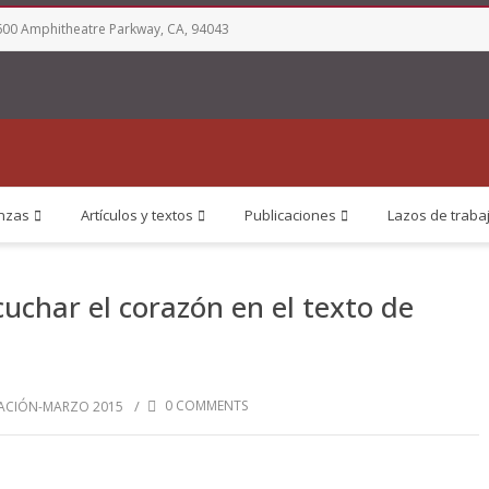
00 Amphitheatre Parkway, CA, 94043
nzas
Artículos y textos
Publicaciones
Lazos de traba
uchar el corazón en el texto de
/
0 COMMENTS
CACIÓN-MARZO 2015