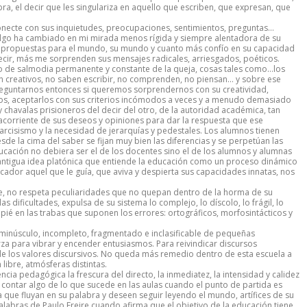
abra, el decir que les singulariza en aquello que escriben, que expresan, que
conecte con sus inquietudes, preocupaciones, sentimientos, preguntas…
lgo ha cambiado en mi mirada menos rígida y siempre alentadora de su
nen propuestas para el mundo, su mundo y cuanto más confío en su capacidad
cir, más me sorprenden sus mensajes radicales, arriesgados, poéticos.
o de salmodia permanente y constante de la queja, cosas tales como…los
n creativos, no saben escribir, no comprenden, no piensan… y sobre ese
preguntarnos entonces si queremos sorprendernos con su creatividad,
os, aceptarlos con sus criterios incómodos a veces y a menudo demasiado
 chavalas prisioneros del decir del otro, de la autoridad académica, tan
corriente de sus deseos y opiniones para dar la respuesta que ese
narcisismo y la necesidad de jerarquías y pedestales. Los alumnos tienen
sde la cima del saber se fijan muy bien las diferencias y se perpetúan las
ucación no debiera ser el de los docentes sino el de los alumnos y alumnas
a antigua idea platónica que entiende la educación como un proceso dinámico
ucador aquel que le guía, que aviva y despierta sus capacidades innatas, nos
ente, no respeta peculiaridades que no quepan dentro de la horma de su
s dificultades, expulsa de su sistema lo complejo, lo díscolo, lo frágil, lo
apié en las trabas que suponen los errores: ortográficos, morfosintácticos y
minúsculo, incompleto, fragmentado e inclasificable de pequeñas
erza para vibrar y encender entusiasmos. Para reivindicar discursos
 los valores discursivos. No queda más remedio dentro de esta escuela a
libre, atmósferas distintas.
cia pedagógica la frescura del directo, la inmediatez, la intensidad y calidez
 contar algo de lo que sucede en las aulas cuando el punto de partida es
que fluyan en su palabra y deseen seguir leyendo el mundo, artífices de su
labras de Paulo Freire cuando afirma que el objetivo de la educación tiene