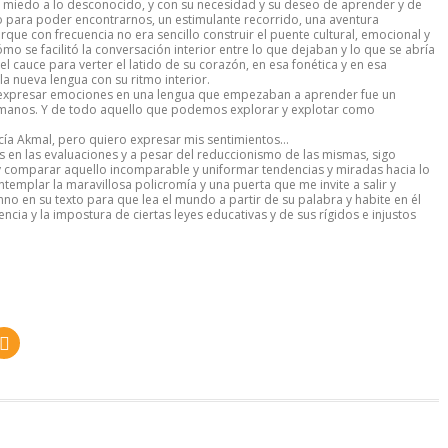
 el miedo a lo desconocido, y con su necesidad y su deseo de aprender y de
itio para poder encontrarnos, un estimulante recorrido, una aventura
que con frecuencia no era sencillo construir el puente cultural, emocional y
 cómo se facilitó la conversación interior entre lo que dejaban y lo que se abría
l cauce para verter el latido de su corazón, en esa fonética y en esa
la nueva lengua con su ritmo interior.
de expresar emociones en una lengua que empezaban a aprender fue un
umanos. Y de todo aquello que podemos explorar y explotar como
cía Akmal, pero quiero expresar mis sentimientos…
s en las evaluaciones y a pesar del reduccionismo de las mismas, sigo
y comparar aquello incomparable y uniformar tendencias y miradas hacia lo
mplar la maravillosa policromía y una puerta que me invite a salir y
no en su texto para que lea el mundo a partir de su palabra y habite en él
ncia y la impostura de ciertas leyes educativas y de sus rígidos e injustos