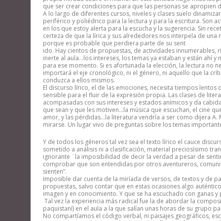
que ser crear condiciones para que las personas se apropien de
A lo largo de diferentes cursos, niveles y clases suelo dinamiz
periférico y poliédrico para la lectura y para la escritura. Son
en los que estoy alerta para la escucha y la sugerencia. Sin re
certeza de que la lírica y sus alrededores nos interpela de 
porque es probable que perdiera parte de su sent
ido. Hay cientos de propuestas, de actividades innumerables, rí
inerte al aula…los intereses, los temas ya estaban y están ahí y
para ese momento. Si es afortunada la elección, la lectura no n
importará el eje cronológico, ni el género, ni aquello que la cr
conduzca a ellos mismos.
El discurso lírico, el de las emociones, necesita tiempos lentos
sensible para el fluir de la expresión propia. Las clases de liter
acompasadas con sus intereses y estados anímicos y da cabida 
que sean y que les motiven…la música que escuchan, el cine que le
amor, y las pérdidas…la literatura vendría a ser como dijera 
mirarse. Un lugar vivo de preguntas sobre los temas importan
Y de todos los géneros tal vez sea el texto lírico el cauce discur
sometido a análisis ni a clasificación, material preciosísimo t
ignorante ¨la imposibilidad de decir la verdad a pesar de senti
comprobar que son entendidas por otros aventureros, comunic
sienten”.
Imposible dar cuenta de la miríada de versos, de textos y de p
propuestas, salvo contar que en estas ocasiones algo auténtico
imagen y en conocimiento. Y que se ha escuchado con ganas y p
Tal vez la experiencia más radical fue la de abordar la compo
paquistaní) en el aula a la que salían unas horas de su grupo pa
No compartíamos el código verbal, ni paisajes geográficos, es