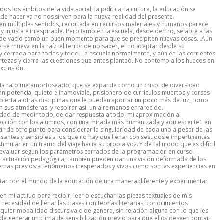
os los ámbitos de la vida social; la política, la cultura, la educación se
de hacer ya no nos sirven para la nueva realidad del presente.
s en múltiples sentidos, recortada en recursos materiales y humanos parece
 injusta e irrespirable. Pero también la escuela, desde dentro, se abre a las
o de vacío como un buen momento para que se precipiten nuevas cosas…Aún
 se mueva en la raíz, el terror de no saber, el no aceptar desde su
 cerrada para todos y todo. La escuela normalmente, y aún en las corrientes
rtezas y cierra las cuestiones que antes planteó. No contempla los huecos en
xclusión.
ada rato metamorfoseado, que se expande como un crisol de diversidad
nipotencia, quieto e inamovible, prisionero de currículos muertos y corsés
abierta a otras disciplinas que le puedan aportar un poco más de luz, como
n sus atmósferas, y respirar así, un aire menos enrarecido.
lidad de medir todo, de dar respuesta a todo, mi aproximación al
teracción con los alumnos, con una mirada más humanizada y aquiescente1 en
artir de otro punto para considerar la singularidad de cada uno a pesar de las
nsantes y sensibles a los que no hay que llenar con sesudos e impertinentes
mular en un tramo del viaje hacia su propia voz. Y de tal modo que es difícil
 evaluar según los parámetros cerrados de la programación en curso.
na actuación pedagógica, también pueden dar una visión deformada de los
emas previos a fenómenos inesperados y vivos como son las experiencias en
sitar por el mundo de la educación de una manera diferente y experimentar
en mi actitud para recibir, leer o escuchar las piezas textuales de mis
ecesidad de llenar las clases con teorías literarias, conocimientos
lquier modalidad discursiva o de género, sin relación alguna con lo que les
de generar un clima de sensibilización previo para que ellos deseen contar,