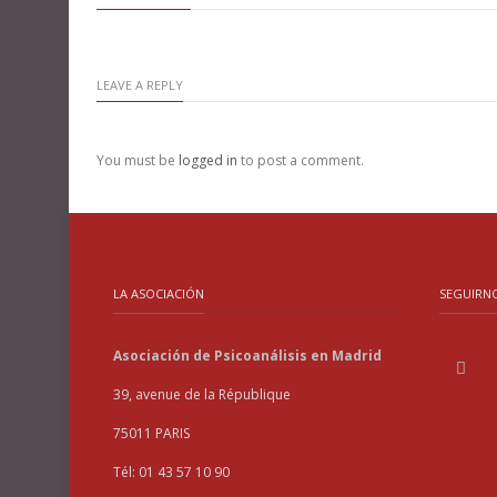
LEAVE A REPLY
You must be
logged in
to post a comment.
LA ASOCIACIÓN
SEGUIRN
Asociación de Psicoanálisis en Madrid
39, avenue de la République
75011 PARIS
Tél: 01 43 57 10 90