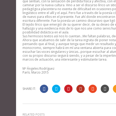
que sentían, con la sensación de pérdida física y afectiva, con
caminar por la nueva cultura. Vino a ser el discurso lírico un s
pedagógica placentera no exenta de dificultad en ocasiones por
lingüístico entre el allí y el aquí. Pero fue a través de la poesía
de nuevo para ellos en el presente. Fue ahí donde encontraron e
escritura diferente. Fue la poesía un camino discursivo que ligó 
El tejido lírico que emergió de su querer decir, de su deseo 
hallazgo y una evidencia más de lo que nos une como seres h
posibilidad didáctica en el aula.
Sus hermosos textos así nos lo cuentan…Me faltan palabras, de
Ahora que acabamos de salir de la tarea ingrata de poner nota
pensando que al final, y aunque tenga que medir un resultado 
monocromo, siempre habrá en mí una ventana abierta para conte
escuchar las voces singulares y únicas…porque escuchar al alum
con su propio discurso seguirá siendo, y a pesar de la impertine
marcos de actuación, una interesante y estimulante tarea.
Mª Ángeles Rodríguez
París. Marzo 2015
SHARE IT:
RELATED POSTS