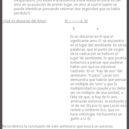
inesperados, ¿no existirá la tendencia a una vuelta al discurso del
amo en su posición de primer lugar, un amo al cual el sujeto se
puede identificar pensando retomar una seguridad que se había
perdido?)
¿Qué es discurso del Amo?
S1———–
à
S2
$ a
Es un discurso en el que el
significante-amo S1 se encuentra
en el lugar del semblante. En otras
palabras, que el punto de origen
de la castración se halla en el
lugar de semblante, lo que podría
invitarnos a pensar que pudiese
haber uno que no estuviese
castrado. En el “hay de uno” del
seminario “O peor” Lacan nos
demuestra que habría que pensar
un múltiple sin “uno” y que la
multiplicidad no puede y no debe
ser un múltiplo de una unidad, a
falta de que, si hay de lo uno,
amenazan entonces la exclusión y
el de-ser (Es por lo que Lacan nos
remite a Umberto Eco, que no
hace ontología. Así hacemos un
guiño a U. E)
Recordemos la conclusión de este seminario que evoca un ascenso