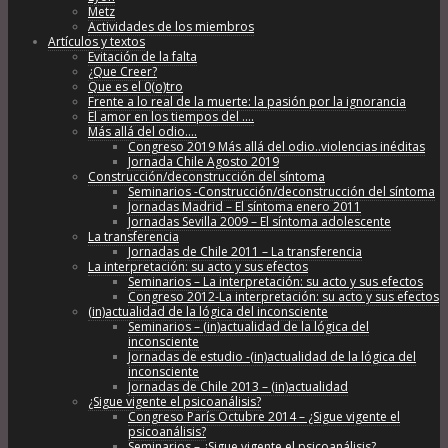
Metz
Actividades de los miembros
Artículos y textos
Evitación de la falta
¿Que Creer?
Que es el 0(o)tro
Frente a lo real de la muerte: la pasión por la ignorancia
El amor en los tiempos del ….
Más allá del odio….
Congreso 2019 Más allá del odio..violencias inéditas
Jornada Chile Agosto 2019
Construcción/deconstrucción del síntoma
Seminarios -Construcción/deconstrucción del síntoma
Jornadas Madrid – El síntoma enero 2011
Jornadas Sevilla 2009 – El síntoma adolescente
La transferencia
Jornadas de Chile 2011 – La transferencia
La interpretación: su acto y sus efectos
Seminarios – La interpretación: su acto y sus efectos
Congreso 2012-La interpretación: su acto y sus efectos
(in)actualidad de la lógica del inconsciente
Seminarios – (in)actualidad de la lógica del
inconsciente
Jornadas de estudio -(in)actualidad de la lógica del
inconsciente
Jornadas de Chile 2013 – (in)actualidad
¿Sigue vigente el psicoanálisis?
Congreso París Octubre 2014 – ¿Sigue vigente el
psicoanálisis?
Seminarios – ¿Sigue vigente el psicoanálisis?