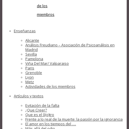
de los
miembros
Enseñanzas
Alicante
Análisis Freudiano – Asociación de Psicoanálisis en
Madrid
Sevilla
Pamplona
Viña Del Mar/ Valparaiso
Paris
Grenoble
Lyon
Metz
Actividades de los miembros
Artículos y textos
Evitación de la falta
¿Que Creer?
Que es el 0(o)tro
Frente a lo real de la muerte: la pasión por la ignorancia
El amor en los tiempos del ….
Más allá del odio….