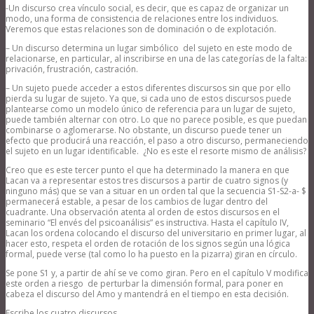
-Un discurso crea vínculo social, es decir, que es capaz de organizar un
modo, una forma de consistencia de relaciones entre los individuos.
Veremos que estas relaciones son de dominación o de explotación.
– Un discurso determina un lugar simbólico del sujeto en este modo de
relacionarse, en particular, al inscribirse en una de las categorías de la falta:
privación, frustración, castración.
– Un sujeto puede acceder a estos diferentes discursos sin que por ello
pierda su lugar de sujeto. Ya que, si cada uno de estos discursos puede
plantearse como un modelo único de referencia para un lugar de sujeto,
puede también alternar con otro. Lo que no parece posible, es que puedan
combinarse o aglomerarse. No obstante, un discurso puede tener un
efecto que producirá una reacción, el paso a otro discurso, permaneciendo
el sujeto en un lugar identificable. ¿No es este el resorte mismo de análisis?
Creo que es este tercer punto el que ha determinado la manera en que
Lacan va a representar estos tres discursos a partir de cuatro signos (y
ninguno más) que se van a situar en un orden tal que la secuencia S1-S2-a- $
permanecerá estable, a pesar de los cambios de lugar dentro del
cuadrante. Una observación atenta al orden de estos discursos en el
seminario “El envés del psicoanálisis” es instructiva. Hasta el capítulo IV,
Lacan los ordena colocando el discurso del universitario en primer lugar, al
hacer esto, respeta el orden de rotación de los signos según una lógica
formal, puede verse (tal como lo ha puesto en la pizarra) giran en círculo.
Se pone S1 y, a partir de ahí se ve como giran. Pero en el capítulo V modifica
este orden a riesgo de perturbar la dimensión formal, para poner en
cabeza el discurso del Amo y mantendrá en el tiempo en esta decisión.
Escribe los cuatro discursos