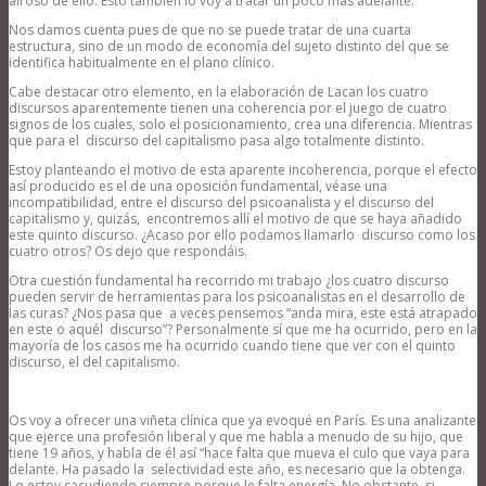
airoso de ello. Esto también lo voy a tratar un poco más adelante.
Nos damos cuenta pues de que no se puede tratar de una cuarta
estructura, sino de un modo de economía del sujeto distinto del que se
identifica habitualmente en el plano clínico.
Cabe destacar otro elemento, en la elaboración de Lacan los cuatro
discursos aparentemente tienen una coherencia por el juego de cuatro
signos de los cuales, solo el posicionamiento, crea una diferencia. Mientras
que para el discurso del capitalismo pasa algo totalmente distinto.
Estoy planteando el motivo de esta aparente incoherencia, porque el efecto
así producido es el de una oposición fundamental, véase una
incompatibilidad, entre el discurso del psicoanalista y el discurso del
capitalismo y, quizás, encontremos allí el motivo de que se haya añadido
este quinto discurso. ¿Acaso por ello podamos llamarlo discurso como los
cuatro otros? Os dejo que respondáis.
Otra cuestión fundamental ha recorrido mi trabajo ¿los cuatro discurso
pueden servir de herramientas para los psicoanalistas en el desarrollo de
las curas? ¿Nos pasa que a veces pensemos “anda mira, este está atrapado
en este o aquél discurso”? Personalmente sí que me ha ocurrido, pero en la
mayoría de los casos me ha ocurrido cuando tiene que ver con el quinto
discurso, el del capitalismo.
Os voy a ofrecer una viñeta clínica que ya evoqué en París. Es una analizante
que ejerce una profesión liberal y que me habla a menudo de su hijo, que
tiene 19 años, y habla de él así “hace falta que mueva el culo que vaya para
delante. Ha pasado la selectividad este año, es necesario que la obtenga.
Lo estoy sacudiendo siempre porque le falta energía. No obstante, si