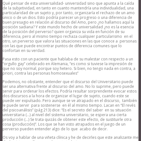
Qué pensar de esta universalidad- universidad sino que apunta a la caída
de la subjetividad, en tanto en cuanto mantendría una individualidad, una
particularidad de un sujeto y, por tanto, organizaría el rechazo de un amo
único o de un dios. Esto podría parecer un progreso o una diferencia de
buen presagio en relación al discurso del Amo, pero ¿no hallamos aquí la
posición sadiana? Y este mundo hecho de universalidad ¿no es la esencia
de la posición del perverso? quien organiza su vida en función de su
diferencia, pero al mismo tiempo rechaza cualquier particularismo en el
otro, un perverso que valora las situaciones en las que conoce a personas
con las que puede encontrar puntos de diferencia comunes que lo
confortan en su verdad.
Pasa esto con un paciente que hablaba de su malestar con respecto a un
“orgullo gay” celebrado en Alemania, “es como si tuviese la impresión de
que no soy normal, porque soy hetero. Si bien, no tengo nada en contra, a
priori, contra las personas homosexuales”
Podemos, no obstante, entender que el discurso del Universitario puede
ser una alternativa frente al discurso del amo. No lo suprime, pero puede
servir para ordenar los efectos. Podría resultar sorprendente evocar estos
dos discursos a la hora de organizar el lugar de sujeto, cuando este se
puede ver expulsado. Pero aunque se ve atrapado en el discurso, también
le puede servir para sostenerse en él al mismo tiempo. Lacan en “El revés
del psicoanálisis” (pág 213) dice: “Es el secreto del saber en su situación
universitaria (…) al nivel del sistema universitario, se espera una cierta
producción (…) Se trata quizás de obtener este efecto, de sustituirle otra
cosa (producción)”. Los que se han visto atrapados en el juego de un
perverso pueden entender algo de lo que acabo de decir.
Os voy a hablar de una viñeta clínica y he de decirles que este analizante me