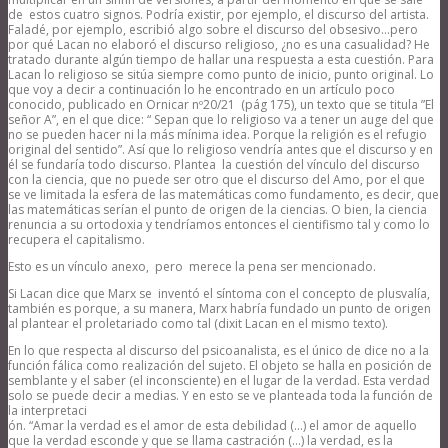
de estos cuatro signos. Podría existir, por ejemplo, el discurso del artista.
Faladé, por ejemplo, escribió algo sobre el discurso del obsesivo…pero
por qué Lacan no elaboró el discurso religioso, ¿no es una casualidad? He
tratado durante algún tiempo de hallar una respuesta a esta cuestión. Para
Lacan lo religioso se sitúa siempre como punto de inicio, punto original. Lo
que voy a decir a continuación lo he encontrado en un artículo poco
conocido, publicado en Ornicar nº20/21 (pág 175), un texto que se titula ”El
señor A”, en el que dice: “ Sepan que lo religioso va a tener un auge del que
no se pueden hacer ni la más mínima idea. Porque la religión es el refugio
original del sentido”. Así que lo religioso vendría antes que el discurso y en
él se fundaría todo discurso. Plantea la cuestión del vínculo del discurso
con la ciencia, que no puede ser otro que el discurso del Amo, por el que
se ve limitada la esfera de las matemáticas como fundamento, es decir, que
las matemáticas serían el punto de origen de la ciencias. O bien, la ciencia
renuncia a su ortodoxia y tendríamos entonces el cientifismo tal y como lo
recupera el capitalismo.
Esto es un vínculo anexo, pero merece la pena ser mencionado.
Si Lacan dice que Marx se inventó el síntoma con el concepto de plusvalía,
también es porque, a su manera, Marx habría fundado un punto de origen
al plantear el proletariado como tal (dixit Lacan en el mismo texto).
En lo que respecta al discurso del psicoanalista, es el único de dice no a la
función fálica como realización del sujeto. El objeto se halla en posición de
semblante y el saber (el inconsciente) en el lugar de la verdad. Esta verdad
solo se puede decir a medias. Y en esto se ve planteada toda la función de
la interpretaci
ón. “Amar la verdad es el amor de esta debilidad (…) el amor de aquello
que la verdad esconde y que se llama castración (…) la verdad, es la