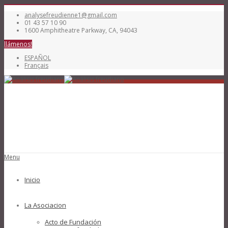
analysefreudienne1@gmail.com
01 43 57 10 90
1600 Amphitheatre Parkway, CA, 94043
llámenos!
ESPAÑOL
Français
Menu
Inicio
La Asociacion
Acto de Fundación