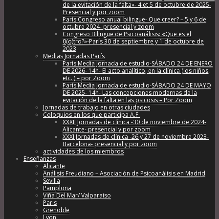
de la evitación de la falta»- 4 et 5 de octubre de 2025-
Presencial y por zoom
París Congreso anual bilingue- Que creer? – 5 y 6 de
octubre 2024- presencial y zoom
Congreso Bilingue de Psicoanálisis: «Que es el
0(o)tro?»-París 30 de septiembre y 1 de octubre de
2023
Medias Jornadas París
París Media Jornada de estudio-SÁBADO 24 DE ENERO
DE 2026- 14h- El acto analítico, en la clínica (los niños,
etc..) – por Zoom
París Media Jornada de estudio-SÁBADO 24 DE MAYO
DE 2025- 14h- Las concepciones modernas de la
evitación de la falta en las psicosis – Por Zoom
Jornadas de trabajo en otras ciudades
Coloquios en los que participa A.F.
XXXII Jornadas de clínica -30 de noviembre de 2024-
Alicante- presencial y por zoom
XXXI Jornadas de clínica -26 y 27 de noviembre 2023-
Barcelona- presencial y por zoom
actividades de los miembros
Enseñanzas
Alicante
Análisis Freudiano – Asociación de Psicoanálisis en Madrid
Sevilla
Pamplona
Viña Del Mar/ Valparaiso
Paris
Grenoble
Lyon