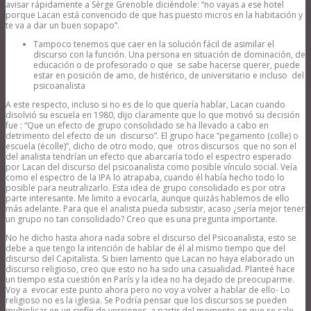
avisar rápidamente a Sèrge Grenoble diciéndole: “no vayas a ese hotel
porque Lacan está convencido de que has puesto micros en la habitación y
te va a dar un buen sopapo”.
Tampoco tenemos que caer en la solución fácil de asimilar el
discurso con la función. Una persona en situación de dominación, de
educación o de profesorado o que se sabe hacerse querer, puede
estar en posición de amo, de histérico, de universitario e incluso del
psicoanalista
A este respecto, incluso si no es de lo que quería hablar, Lacan cuando
disolvió su escuela en 1980, dijo claramente que lo que motivó su decisión
fue : “Que un efecto de grupo consolidado se ha llevado a cabo en
detrimento del efecto de un discurso”. El grupo hace “pegamento (colle) o
escuela (écolle)”, dicho de otro modo, que otros discursos que no son el
del analista tendrían un efecto que abarcaría todo el espectro esperado
por Lacan del discurso del psicoanalista como posible vínculo social. Veía
como el espectro de la IPA lo atrapaba, cuando él había hecho todo lo
posible para neutralizarlo. Esta idea de grupo consolidado es por otra
parte interesante. Me limito a evocarla, aunque quizás hablemos de ello
más adelante. Para que el analista pueda subsistir, acaso ¿sería mejor tener
un grupo no tan consolidado? Creo que es una pregunta importante.
No he dicho hasta ahora nada sobre el discurso del Psicoanalista, esto se
debe a que tengo la intención de hablar de él al mismo tiempo que del
discurso del Capitalista. Si bien lamento que Lacan no haya elaborado un
discurso religioso, creo que esto no ha sido una casualidad. Planteé hace
un tiempo esta cuestión en París y la idea no ha dejado de preocuparme.
Voy a evocar este punto ahora pero no voy a volver a hablar de ello- Lo
religioso no es la iglesia. Se Podría pensar que los discursos se pueden
multiplicar en un sinfín de versiones, a partir del momento en que se sale