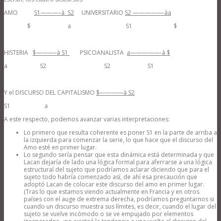
AMO
S1———–
à
S2
UNIVERSITARIO
S2 —————-
à
a
$ a S1 $
HISTERIA
$———–
à
S1
PSICOANALISTA
a—————-
à
$
a S2 S2 S1
Y el DISCURSO DEL CAPITALISMO
$————
à
S2
S1 a
A este respecto, podemos avanzar varias interpretaciones:
Lo primero que resulta coherente es poner S1 en la parte de arriba a
la izquierda para comenzar la serie, lo que hace que el discurso del
Amo esté en primer lugar.
Lo segundo sería pensar que esta dinámica está determinada y que
Lacan dejaría de lado una lógica formal para aferrarse a una lógica
estructural del sujeto que podríamos aclarar diciendo que para el
sujeto todo habría comenzado así, de ahí esa precaución que
adoptó Lacan de colocar este discurso del amo en primer lugar.
(Tras lo que estamos viendo actualmente en Francia y en otros
países con el auge de extrema derecha, podríamos preguntarnos si
cuando un discurso muestra sus límites, es decir, cuando el lugar del
sujeto se vuelve incómodo o se ve empujado por elementos