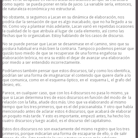
como sujeto se pueda poner en tela de juicio. La variable sería, entonces,
de naturaleza económica y no estructural.
No obstante, si seguimos a Lacan en su dinámica de elaboración, nos
podría dar la sensación de que es algo inacabado, que no ha llegado a su
fin. Como voy a plantear más adelante, Lacan varió en repetidas ocasiones
la cualidad de lo que atribuía al lugar de cada elemento, así como las
flechas que lo organizaban. Estoy hablando de los casos de discurso.
No se puede pensar que Lacan se desanimase en el camino, sino que su
postura habitual era más bien la contraria. Tampoco podemos pensar que
quizás tuvo miedo de que se recuperase de una forma engañosa su
elaboración teórica, no era su estilo el dejar de avanzar una elaboración
por miedo a ser entendido incorrectamente.
Podríamos también pensar que estos discursos, tal y como los identifica,
podrían ser una forma de imaginarizar el contenido que quiere darle a lo
que comunica, como en el esquema óptico, en el esquema L, el grafo del
deseo, etc.
Parece, en cualquier caso, que con los 4 discursos no pasa lo mismo, ya
que si Lacan determina tres de esos discursos en función del modo de la
relación con la falta, añade dos más. Uno que va elaborando al mismo
tiempo que los tres primeros, que es el del psicoanalista. Y otro que había
mencionado antes de aclarar estos 4 discursos, que acabará de elaborar
un poquito más tarde. Y esto es importante, empezó antes, ha hecho los
cuatro discursos y luego acabó, es el discurso del capitalismo.
Estos dos discursos no son exactamente del mismo registro que los tres
primeros, porque indicarían una forma de escaparse de ello, o de salir