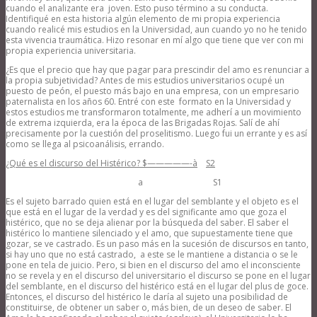
cuando el analizante era joven. Esto puso término a su conducta.
Identifiqué en esta historia algún elemento de mi propia experiencia
cuando realicé mis estudios en la Universidad, aun cuando yo no he tenido
esta vivencia traumática. Hizo resonar en mí algo que tiene que ver con mi
propia experiencia universitaria.
¿Es que el precio que hay que pagar para prescindir del amo es renunciar a
la propia subjetividad? Antes de mis estudios universitarios ocupé un
puesto de peón, el puesto más bajo en una empresa, con un empresario
paternalista en los años 60. Entré con este formato en la Universidad y
estos estudios me transformaron totalmente, me adherí a un movimiento
de extrema izquierda, era la época de las Brigadas Rojas. Salí de ahí
precisamente por la cuestión del proselitismo. Luego fui un errante y es así
como se llega al psicoanálisis, errando.
¿Qué es el discurso del Histérico? $
—————-
à
S2
a S1
Es el sujeto barrado quien está en el lugar del semblante y el objeto es el
que está en el lugar de la verdad y es del significante amo que goza el
histérico, que no se deja alienar por la búsqueda del saber. El saber el
histérico lo mantiene silenciado y el amo, que supuestamente tiene que
gozar, se ve castrado. Es un paso más en la sucesión de discursos en tanto,
si hay uno que no está castrado, a este se le mantiene a distancia o se le
pone en tela de juicio. Pero, si bien en el discurso del amo el inconsciente
no se revela y en el discurso del universitario el discurso se pone en el lugar
del semblante, en el discurso del histérico está en el lugar del plus de goce.
Entonces, el discurso del histérico le daría al sujeto una posibilidad de
constituirse, de obtener un saber o, más bien, de un deseo de saber. El