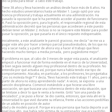
dio la pista para llevar a cabo este trabajo.
Tiene 38 años y lleva haciendo un análisis desde hace más de 8 años. Ha
hecho estudios universitarios hasta un Máster 1. Luego optó por una
licencia profesional y trabaja actualmente en una administración. Ha
pasado la oposición que le ha permitido acceder al puesto de funcionario
A. Pasó la oposición pero, para lograrlo, el responsable regional de esta
administración decretó que las personas que accediesen a este puesto
debían tener un Máster 2. Incluso si no se requiere este Máster para poder
pasar la oposición, ya que pasarla es el único requisito indispensable.
Inicialmente, a este analizante le pareció gracioso, me decía “ se me va a
pagar este año por hacer a tiempo parcial pseudoestudios, de los que no
voy a sacar nada; y a partir de ahora voy a hacer el trabajo que llevo
haciendo mucho tiempo a media jornada, pero pagándome mejor”.
El problema es que, al cabo de 3 meses de seguir esta pauta, el analizante
empezó a funcionar mal de forma evidente en el marco de la Universidad,
si bien seguía siendo alguien muy profesional dentro de su profesión. No
entendía por qué actuaba así, porque nunca había tenido ese tipo de
comportamiento. Atacaba, en particular, a los profesores, les preguntaba:
“¿no os molesta fingir?” Y decía, “llevo haciendo este trabajo 11 años, pero a
partir de ahora no estoy aprendiendo nada”. A veces, se exponía a una
sanción disciplinaria. Comencé invitándole a que hiciese una libre
asociación, sin que buscase una coherencia dentro de esta situación, que
se limitase a decir lo que le venía a la mente. Gritó “son una panda de
enculados”, y se puso a llorar. Se dio cuenta, entonces, que vivía ahí en la
Universidad lo que vivió durante su infancia, frente a las acciones pedófilas
de un adulto en posición de autor
idad y de modelo para él. Porque era una persona que hacía deporte a un
nivel muy alto, que había sido víctima de su entrenador que era pedófilo