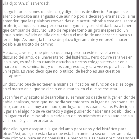
Ella dijo: “Ah, sí, es verdad”.
Luego hubo sesiones de silencio, y digo, llenas de silencio. Porque este
silencio evocaba una angustia que aún no podía decirse y era más útil, a mi
entender, que las palabras convenidas que acostumbraba esta analizante a
proferir, aunque sea una persona con agudeza y sensibilidad. Iba a tener
que cambiar de discurso. Esto de repente tomó un giro inesperado, un
abuelo minusválido en silla de ruedas y el miedo de una herencia para su
tercer hijo. Así pues, la falta se desplazó ligeramente y empezó a hacer
posible un trocito de camino.
Me pasa, a veces, que pienso que una persona esté en vuelta en un
discurso del amo, del universitario, del histérico… Pero ocurre rara vez en
las curas, es más bien cuando escucho a ciertos colegas intervenir en el
marco de los seminarios, y de los congresos…, y rara vez es para hacerles
un regalo. Es vano decir que no lo utilizo, de hecho es una cuestión
aparte.
Un discurso puede no tener la misma calificación en función de si se coge
en el marco en el que se dice o en el marco en el que se escucha.
Lacan fue muy astuto al desarrollar su seminarios desde un lugar en donde
había analistas, pero que no podía ser entonces un lugar del psicoanalista
sino, como decía muy a menudo, un lugar del psicoanalizante. Es decir, un
lugar en el algo no se ve cerrado y sigue pudiendo haber una posibilidad. Y
un lugar en el que invitaba a cada uno de los miembros de su audiencia a
venir con él y a interpretarlo.
¿Por ello logro escapar al lugar del amo para unos y del histérico para
otros? Así, pues, no está claro que esta herramienta sea una herramienta
muy cómoda para un psicoanalista. A menos que se haga preguntas sobre