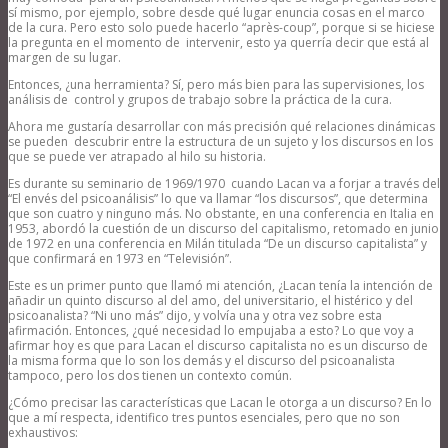
sí mismo, por ejemplo, sobre desde qué lugar enuncia cosas en el marco
de la cura. Pero esto solo puede hacerlo “après-coup”, porque si se hiciese
la pregunta en el momento de intervenir, esto ya querría decir que está al
margen de su lugar.
Entonces, ¿una herramienta? Sí, pero más bien para las supervisiones, los
análisis de control y grupos de trabajo sobre la práctica de la cura.
Ahora me gustaría desarrollar con más precisión qué relaciones dinámicas
se pueden descubrir entre la estructura de un sujeto y los discursos en los
que se puede ver atrapado al hilo su historia.
Es durante su seminario de 1969/1970 cuando Lacan va a forjar a través del
“El envés del psicoanálisis” lo que va llamar “los discursos”, que determina
que son cuatro y ninguno más. No obstante, en una conferencia en Italia en
1953, abordó la cuestión de un discurso del capitalismo, retomado en junio
de 1972 en una conferencia en Milán titulada “De un discurso capitalista” y
que confirmará en 1973 en “Televisión”.
Este es un primer punto que llamó mi atención, ¿Lacan tenía la intención de
añadir un quinto discurso al del amo, del universitario, el histérico y del
psicoanalista? “Ni uno más” dijo, y volvía una y otra vez sobre esta
afirmación. Entonces, ¿qué necesidad lo empujaba a esto? Lo que voy a
afirmar hoy es que para Lacan el discurso capitalista no es un discurso de
la misma forma que lo son los demás y el discurso del psicoanalista
tampoco, pero los dos tienen un contexto común.
¿Cómo precisar las características que Lacan le otorga a un discurso? En lo
que a mí respecta, identifico tres puntos esenciales, pero que no son
exhaustivos: