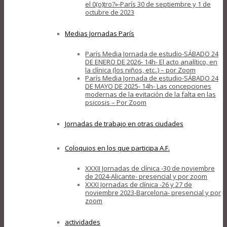
el 0(o)tro?»-París 30 de septiembre y 1 de
octubre de 2023
Medias Jornadas París
París Media Jornada de estudio-SÁBADO 24
DE ENERO DE 2026- 14h- El acto analítico, en
la clínica (los niños, etc..) – por Zoom
París Media Jornada de estudio-SÁBADO 24
DE MAYO DE 2025- 14h- Las concepciones
modernas de la evitación de la falta en las
psicosis – Por Zoom
Jornadas de trabajo en otras ciudades
Coloquios en los que participa A.F.
XXXII Jornadas de clínica -30 de noviembre
de 2024-Alicante- presencial y por zoom
XXXI Jornadas de clínica -26 y 27 de
noviembre 2023-Barcelona- presencial y por
zoom
actividades