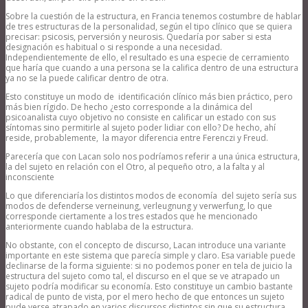
Sobre la cuestión de la estructura, en Francia tenemos costumbre de hablar
de tres estructuras de la personalidad, según el tipo clínico que se quiera
precisar: psicosis, perversión y neurosis. Quedaría por saber si esta
designación es habitual o si responde a una necesidad.
Independientemente de ello, el resultado es una especie de cerramiento
que haría que cuando a una persona se la califica dentro de una estructura
ya no se la puede calificar dentro de otra.
Esto constituye un modo de identificación clínico más bien práctico, pero
más bien rígido. De hecho ¿esto corresponde a la dinámica del
psicoanalista cuyo objetivo no consiste en calificar un estado con sus
síntomas sino permitirle al sujeto poder lidiar con ello? De hecho, ahí
reside, probablemente, la mayor diferencia entre Ferenczi y Freud.
Parecería que con Lacan solo nos podríamos referir a una única estructura,
la del sujeto en relación con el Otro, al pequeño otro, a la falta y al
inconsciente
Lo que diferenciaría los distintos modos de economía del sujeto sería sus
modos de defenderse verneinung, verleugnung y verwerfung, lo que
corresponde ciertamente a los tres estados que he mencionado
anteriormente cuando hablaba de la estructura.
No obstante, con el concepto de discurso, Lacan introduce una variante
importante en este sistema que parecía simple y claro. Esa variable puede
declinarse de la forma siguiente: si no podemos poner en tela de juicio la
estructura del sujeto como tal, el discurso en el que se ve atrapado un
sujeto podría modificar su economía. Esto constituye un cambio bastante
radical de punto de vista, por el mero hecho de que entonces un sujeto
pude verse atrapado en varios discursos distintos sin que su estructura