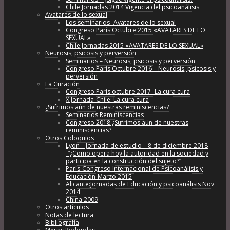
Chile Jornadas 2014 Vigencia del psicoanálisis
Avatares de lo sexual
Los seminarios -Avatares de lo sexual
Congreso París Octubre 2015 «AVATARES DE LO
SEXUAL»
Chile Jornadas 2015 «AVATARES DE LO SEXUAL»
Neurosis, psicosis y perversión
Seminarios – Neurosis, psicosis y perversión
Congreso París Octubre 2016 – Neurosis, psicosis y
perversión
La Curación
Congreso París octubre 2017- La cura cura
X Jornada-Chile: La cura cura
¿Sufrimos aún de nuestras reminiscencias?
Seminarios Reminiscencias
Congreso 2018 ¿Sufrimos aún de nuestras
reminiscencias?
Otros Coloquios
Lyon – Jornada de estudio – 8 de diciembre 2018
-“¿Como opera hoy la autoridad en la sociedad y
participa en la construcción del sujeto?”
París-Congreso Internacional de Psicoanálisis y
Educación-Marzo 2015
Alicante:Jornadas de Educación y psicoanálisis Nov
2014
China 2009
Otros artículos
Notas de lectura
Bibliografía