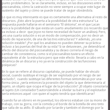
punto problemático. Se ve claramente, incluso, en las discusiones entre
psicoanalista, cómo la castración no viene siempre a ocupar este lugar de
sustento del sujeto y cómo se puede tratar de seguir obviándola.
Lo que es muy interesante es que es ciertamente una alternativa al resto de
discursos. ¿Esto abre la puerta a la posibilidad de otra estructura? La
respuesta puede hallarse en el seminario “El síntoma”, en el que Lacan
evoca la posibilidad de que exista un cuarto anudamiento (os recuerdo que
va incluso a decir que Joyce no tiene necesidad de hacer un análisis). Pero,
¿es una cuarta solución o es un modo de compensación, por no decir un
modo de reparación, de una de las tres estructuras? Y además, ¿es una
solución estable? ¿Por qué los analistas no pueden detener su práctica
incluso a las puertas del final de su vida? Si se detuviesen, ¿se detendría el
efecto del discurso del psicoanalista y su deseo correría el riesgo de
cambiar de consistencia, como si el psicoanálisis tuviera un efecto
equivalente al de la estructura pero que este efecto llevaría a cabo en la
dinámica de un discurso y no ya en la construcción de las funciones
psíquicas?
En lo que se refiere al discurso capitalista ¿se puede hablar de vínculo
social, cuando sustituye el riesgo de ser explotado por el riesgo de ser
excluido?, cuando sustituye las diferentes formas sintomáticas por una
forma única: ¿sería entonces la posesión del objeto la que determinaría al
sujeto, un objeto que ocupa el lugar de la producción? ¿El objeto consolaría
al sujeto (Un consolador?) autorizándole a olvidar su barra y el explotador
sería entonces aquel con quien el sujeto tendría que identificarse?
Cuando fui un obrero en mi juventud, los obreros estaban con su mono de
trabajo, con su gorra, con la comida y el borde de la botella de vino tinto
que salía de su atillo. El sábado por la tarde y también el domingo por la