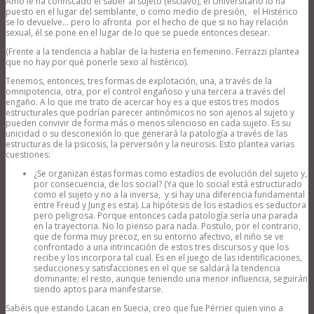
Amo le ha confiscado el saber al sujeto (esclavo), el Universitario lo ha
puesto en el lugar del semblante, o como medio de presión, el Histérico
se lo devuelve… pero lo afronta por el hecho de que si no hay relación
sexual, él se pone en el lugar de lo que se puede entonces desear.
(Frente a la tendencia a hablar de la histeria en femenino. Ferrazzi plantea
que no hay por qué ponerle sexo al histérico).
Tenemos, entonces, tres formas de explotación, una, a través de la
omnipotencia, otra, por el control engañoso y una tercera a través del
engaño. A lo que me trato de acercar hoy es a que estos tres modos
estructurales que podrían parecer antinómicos no son ajenos al sujeto y
pueden convivir de forma más o menos silencioso en cada sujeto. Es su
unicidad o su desconexión lo que generará la patología a través de las
estructuras de la psicosis, la perversión y la neurosis. Esto plantea varias
cuestiones:
¿Se organizan éstas formas como estadíos de evolución del sujeto y,
por consecuencia, de los social? (Ya que lo social está estructurado
como el sujeto y no a la inversa, y si hay una diferencia fundamental
entre Freud y Jung es esta). La hipótesis de los estadios es seductora
pero peligrosa. Porque entonces cada patología sería una parada
en la trayectoria. No lo pienso para nada. Postulo, por el contrario,
que de forma muy precoz, en su entorno afectivo, el niño se ve
confrontado a una intrincación de estos tres discursos y que los
recibe y los incorpora tal cual. Es en el juego de las identificaciones,
seducciones y satisfacciones en el que se saldará la tendencia
dominante; el resto, aunque teniendo una menor influencia, seguirán
siendo aptos para manifestarse.
Sabéis que estando Lacan en Suecia, creo que fue Pérrier quien vino a