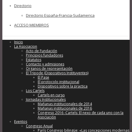
Directorio
Directorio España-Francia-Sudamerica
ACCESO MIEMBROS
Inicio
La Asociacion
Acto de Fundación
Principios fundadores
Estatutos
Contacto y admisiones
Organos de representación
El Tripode (Dispositivos Instituyentes)
El Pase
El protocolo institucional
Dispositivos sobre la practica
Los Cartels
Cartels en curso
Jornadas Institucionales
Mañanas institucionales de 2014
Mañanas institucionales de 2016
Congreso 2016 -Cartels: El nexo de cada uno con la
Asociación
Eventos
Congreso Anual
París Congreso bilingüe: «Las concepciones modernas