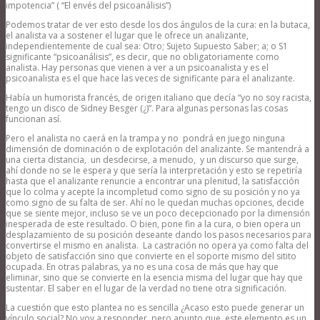
impotencia” ( “El envés del psicoanálisis”)
Podemos tratar de ver esto desde los dos ángulos de la cura: en la butaca,
el analista va a sostener el lugar que le ofrece un analizante,
independientemente de cual sea: Otro; Sujeto Supuesto Saber; a; o S1
significante “psicoanálisis”, es decir, que no obligatoriamente como
analista. Hay personas que vienen a ver a un psicoanalista y es el
psicoanalista es el que hace las veces de significante para el analizante.
Había un humorista francés, de origen italiano que decía “yo no soy racista,
tengo un disco de Sidney Besger (¿)”. Para algunas personas las cosas
funcionan así.
Pero el analista no caerá en la trampa y no pondrá en juego ninguna
dimensión de dominación o de explotación del analizante. Se mantendrá a
una cierta distancia, un desdecirse, a menudo, y un discurso que surge,
ahí donde no se le espera y que sería la interpretación y esto se repetiría
hasta que el analizante renuncie a encontrar una plenitud, la satisfacción
que lo colma y acepte la incompletud como signo de su posición y no ya
como signo de su falta de ser. Ahí no le quedan muchas opciones, decide
que se siente mejor, incluso se ve un poco decepcionado por la dimensión
inesperada de este resultado. O bien, pone fin a la cura, o bien opera un
desplazamiento de su posición deseante dando los pasos necesarios para
convertirse el mismo en analista. La castración no opera ya como falta del
objeto de satisfacción sino que convierte en el soporte mismo del sitito
ocupada. En otras palabras, ya no es una cosa de más que hay que
eliminar, sino que se convierte en la esencia misma del lugar que hay que
sustentar. El saber en el lugar de la verdad no tiene otra significación.
La cuestión que esto plantea no es sencilla ¿Acaso esto puede generar un
vínculo social? No voy a responder, pero apunto que este elemento es un