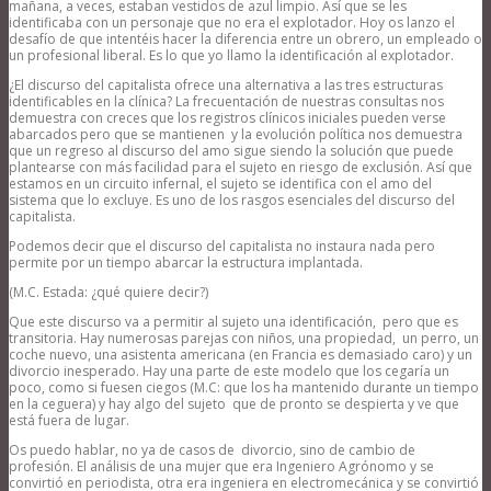
mañana, a veces, estaban vestidos de azul limpio. Así que se les
identificaba con un personaje que no era el explotador. Hoy os lanzo el
desafío de que intentéis hacer la diferencia entre un obrero, un empleado o
un profesional liberal. Es lo que yo llamo la identificación al explotador.
¿El discurso del capitalista ofrece una alternativa a las tres estructuras
identificables en la clínica? La frecuentación de nuestras consultas nos
demuestra con creces que los registros clínicos iniciales pueden verse
abarcados pero que se mantienen y la evolución política nos demuestra
que un regreso al discurso del amo sigue siendo la solución que puede
plantearse con más facilidad para el sujeto en riesgo de exclusión. Así que
estamos en un circuito infernal, el sujeto se identifica con el amo del
sistema que lo excluye. Es uno de los rasgos esenciales del discurso del
capitalista.
Podemos decir que el discurso del capitalista no instaura nada pero
permite por un tiempo abarcar la estructura implantada.
(M.C. Estada: ¿qué quiere decir?)
Que este discurso va a permitir al sujeto una identificación, pero que es
transitoria. Hay numerosas parejas con niños, una propiedad, un perro, un
coche nuevo, una asistenta americana (en Francia es demasiado caro) y un
divorcio inesperado. Hay una parte de este modelo que los cegaría un
poco, como si fuesen ciegos (M.C: que los ha mantenido durante un tiempo
en la ceguera) y hay algo del sujeto que de pronto se despierta y ve que
está fuera de lugar.
Os puedo hablar, no ya de casos de divorcio, sino de cambio de
profesión. El análisis de una mujer que era Ingeniero Agrónomo y se
convirtió en periodista, otra era ingeniera en electromecánica y se convirtió