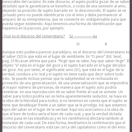
inexorable del racismo. En este discurso, el sujeto podría gozar de un saber
absoluto que le garantizaría un beneficio, a costa de una sumisión al amo,
dejando su posición de sujeto barrado en lo desconocido. El sujeto se ve
privado pero no puede identificarse con el Amo y debe permanecer al
amparo de su omnipotencia, que se convierte en indispensable para que
pueda seguir existiendo. Aquí tenemos una forma de identificación que
hayamos en la psicosis, por ejemplo.
¿Qué es el discurso del Universitario?
S2 —————-
à
a
S1 $
Aunque esto pudiera parecer paradójico, en el discurso del Universitario es
el saber (S2) lo que está en el lugar de semblante. En “O peor” (Ed. Seuil,
pág. 219) Lacan afirma que para “fingir que se sabe, hay que saber fingir”. El
objeto “a” está en el lugar del goce y el sujeto barrado en el lugar del plus
de goce. Así, por tanto, el significante amo (S1), que está en el lugar de la
verdad, conduce a lo real y el sujeto no tiene nada que decir sobre todo
esto. Se puede incluso pensar que la subjetividad se ve rechazada en
provecho de una generalización, de una universalización que se impondría
al mayor número de personas, de manera que el sujeto solo podría
revelarse en una reproducción de un saber frente al cual se somete. Un
saber para todos podría ser un lema aparentemente seductor, se haya en
la idea de la felicidad para todos, si no tenemos en cuenta que el sujeto se
tiene que desdibujar frente a un saber que se le prodiga. Así que estamos
lejos del saber en el lugar de la verdad. Aquí nos acercamos a la idea de
que el bien de todos sería el bien de cada cual, y que la verdad dictada
(como pasa en las estadísticas y en los cientifismos) afectaría también al
bienestar de cada cual. De esta forma, tendríamos la confirmación que el
discurso del Universitario está tan cerca del capitalismo como el del Amo.