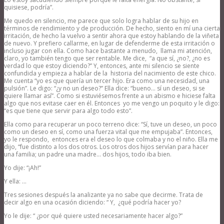
quisiese, podría”.
Me quedo en silencio, me parece que solo logra hablar de su hijo en
términos de rendimiento y de producción. De hecho, siento en mí una cierta
irritación, de hecho la vuelvo a sentir ahora que estoy hablando de la viñeta
de nuevo. Y prefiero callarme, en lugar de defenderme de esta irritación o
incluso jugar con ella. Como hace bastante a menudo, llama mi atención,
claro, yo también tengo que ser rentable. Me dice, “a que sí, ¿no?, ¿no es
verdad lo que estoy diciendo?” Y, entonces, ante mi silencio se siente
confundida y empieza a hablar de la historia del nacimiento de este chico.
Me cuenta “yo es que quería un tercer hijo. Era como una necesidad, una
pulsión”. Le digo: “¿y no un deseo?” Ella dice: “bueno… sí un deseo, si se
quiere llamar así”. Como si estuviésemos frente a un abismo e hiciese falta
algo que nos evitase caer en él. Entonces yo me vengo un poquito y le digo:
“es que tiene que servir para algo todo esto”.
Ella como para recuperar un poco terreno dice: “Sí, tuve un deseo, un poco
como un deseo en sí, como una fuerza vital que me empujaba”. Entonces,
yo le respondo, entonces era el deseo lo que colmaba y no el niño. Ella me
dijo, “fue distinto a los dos otros. Los otros dos hijos servían para hacer
una familia; un padre una madre… dos hijos, todo iba bien.
Yo dije: “¡Ah!”
Y ella: …
Tres sesiones después la analizante ya no sabe que decirme. Trata de
decir algo en una ocasión diciendo: “ Y, ¿qué podría hacer yo?
Yo le dije: “ ¿por qué quiere usted necesariamente hacer algo?”