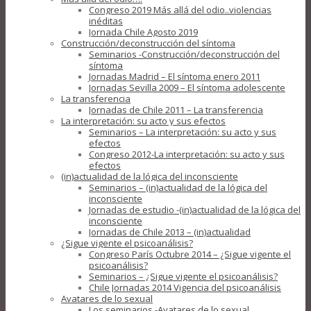
Congreso 2019 Más allá del odio..violencias
inéditas
Jornada Chile Agosto 2019
Construcción/deconstrucción del síntoma
Seminarios -Construcción/deconstrucción del
síntoma
Jornadas Madrid – El síntoma enero 2011
Jornadas Sevilla 2009 – El síntoma adolescente
La transferencia
Jornadas de Chile 2011 – La transferencia
La interpretación: su acto y sus efectos
Seminarios – La interpretación: su acto y sus
efectos
Congreso 2012-La interpretación: su acto y sus
efectos
(in)actualidad de la lógica del inconsciente
Seminarios – (in)actualidad de la lógica del
inconsciente
Jornadas de estudio -(in)actualidad de la lógica del
inconsciente
Jornadas de Chile 2013 – (in)actualidad
¿Sigue vigente el psicoanálisis?
Congreso París Octubre 2014 – ¿Sigue vigente el
psicoanálisis?
Seminarios – ¿Sigue vigente el psicoanálisis?
Chile Jornadas 2014 Vigencia del psicoanálisis
Avatares de lo sexual
Los seminarios -Avatares de lo sexual