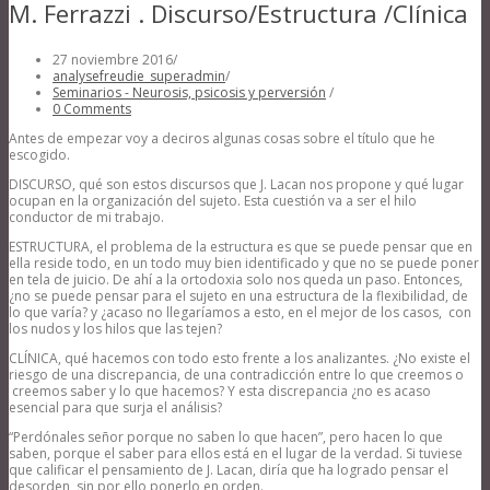
M. Ferrazzi . Discurso/Estructura /Clínica
27 noviembre 2016
/
analysefreudie_superadmin
/
Seminarios - Neurosis, psicosis y perversión
/
0 Comments
Antes de empezar voy a deciros algunas cosas sobre el título que he
escogido.
DISCURSO, qué son estos discursos que J. Lacan nos propone y qué lugar
ocupan en la organización del sujeto. Esta cuestión va a ser el hilo
conductor de mi trabajo.
ESTRUCTURA, el problema de la estructura es que se puede pensar que en
ella reside todo, en un todo muy bien identificado y que no se puede poner
en tela de juicio. De ahí a la ortodoxia solo nos queda un paso. Entonces,
¿no se puede pensar para el sujeto en una estructura de la flexibilidad, de
lo que varía? y ¿acaso no llegaríamos a esto, en el mejor de los casos, con
los nudos y los hilos que las tejen?
CLÍNICA, qué hacemos con todo esto frente a los analizantes. ¿No existe el
riesgo de una discrepancia, de una contradicción entre lo que creemos o
creemos saber y lo que hacemos? Y esta discrepancia ¿no es acaso
esencial para que surja el análisis?
“Perdónales señor porque no saben lo que hacen”, pero hacen lo que
saben, porque el saber para ellos está en el lugar de la verdad. Si tuviese
que calificar el pensamiento de J. Lacan, diría que ha logrado pensar el
desorden, sin por ello ponerlo en orden.