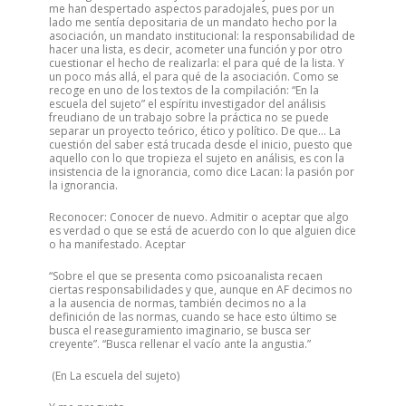
me han despertado aspectos paradojales, pues por un
lado me sentía depositaria de un mandato hecho por la
asociación, un mandato institucional: la responsabilidad de
hacer una lista, es decir, acometer una función y por otro
cuestionar el hecho de realizarla: el para qué de la lista. Y
un poco más allá, el para qué de la asociación. Como se
recoge en uno de los textos de la compilación: “En la
escuela del sujeto” el espíritu investigador del análisis
freudiano de un trabajo sobre la práctica no se puede
separar un proyecto teórico, ético y político. De que… La
cuestión del saber está trucada desde el inicio, puesto que
aquello con lo que tropieza el sujeto en análisis, es con la
insistencia de la ignorancia, como dice Lacan: la pasión por
la ignorancia.
Reconocer: Conocer de nuevo. Admitir o aceptar que algo
es verdad o que se está de acuerdo con lo que alguien dice
o ha manifestado. Aceptar
“Sobre el que se presenta como psicoanalista recaen
ciertas responsabilidades y que, aunque en AF decimos no
a la ausencia de normas, también decimos no a la
definición de las normas, cuando se hace esto último se
busca el reaseguramiento imaginario, se busca ser
creyente”. “Busca rellenar el vacío ante la angustia.”
(En La escuela del sujeto)