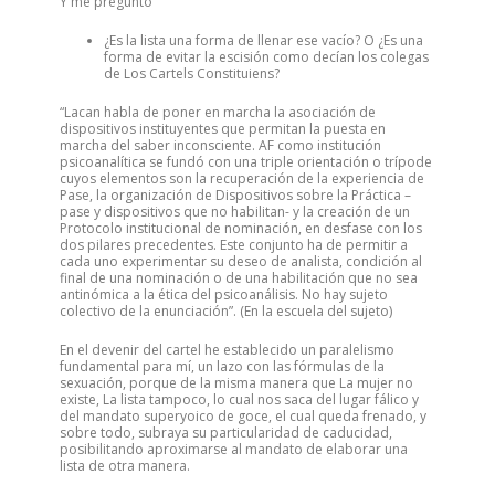
Y me pregunto
¿Es la lista una forma de llenar ese vacío? O ¿Es una
forma de evitar la escisión como decían los colegas
de Los Cartels Constituiens?
“Lacan habla de poner en marcha la asociación de
dispositivos instituyentes que permitan la puesta en
marcha del saber inconsciente. AF como institución
psicoanalítica se fundó con una triple orientación o trípode
cuyos elementos son la recuperación de la experiencia de
Pase, la organización de Dispositivos sobre la Práctica –
pase y dispositivos que no habilitan- y la creación de un
Protocolo institucional de nominación, en desfase con los
dos pilares precedentes. Este conjunto ha de permitir a
cada uno experimentar su deseo de analista, condición al
final de una nominación o de una habilitación que no sea
antinómica a la ética del psicoanálisis. No hay sujeto
colectivo de la enunciación”. (En la escuela del sujeto)
En el devenir del cartel he establecido un paralelismo
fundamental para mí, un lazo con las fórmulas de la
sexuación, porque de la misma manera que La mujer no
existe, La lista tampoco, lo cual nos saca del lugar fálico y
del mandato superyoico de goce, el cual queda frenado, y
sobre todo, subraya su particularidad de caducidad,
posibilitando aproximarse al mandato de elaborar una
lista de otra manera.