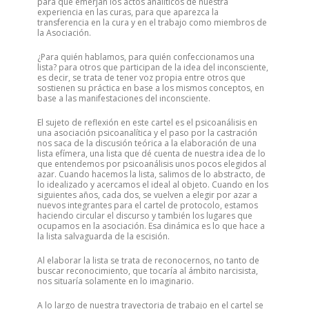
para que emerjan los actos analíticos de nuestra
experiencia en las curas, para que aparezca la
transferencia en la cura y en el trabajo como miembros de
la Asociación.
¿Para quién hablamos, para quién confeccionamos una
lista? para otros que participan de la idea del inconsciente,
es decir, se trata de tener voz propia entre otros que
sostienen su práctica en base a los mismos conceptos, en
base a las manifestaciones del inconsciente.
El sujeto de reflexión en este cartel es el psicoanálisis en
una asociación psicoanalítica y el paso por la castración
nos saca de la discusión teórica a la elaboración de una
lista efímera, una lista que dé cuenta de nuestra idea de lo
que entendemos por psicoanálisis unos pocos elegidos al
azar. Cuando hacemos la lista, salimos de lo abstracto, de
lo idealizado y acercamos el ideal al objeto. Cuando en los
siguientes años, cada dos, se vuelven a elegir por azar a
nuevos integrantes para el cartel de protocolo, estamos
haciendo circular el discurso y también los lugares que
ocupamos en la asociación. Esa dinámica es lo que hace a
la lista salvaguarda de la escisión.
Al elaborar la lista se trata de reconocernos, no tanto de
buscar reconocimiento, que tocaría al ámbito narcisista,
nos situaría solamente en lo imaginario.
A lo largo de nuestra trayectoria de trabajo en el cartel se