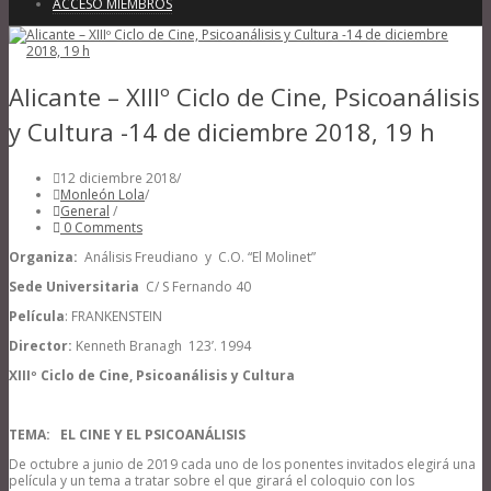
ACCESO MIEMBROS
Alicante – XIIIº Ciclo de Cine, Psicoanálisis
y Cultura -14 de diciembre 2018, 19 h
12 diciembre 2018
/
Monleón Lola
/
General
/
0 Comments
Organiza:
Análisis Freudiano y C.O. “El Molinet”
Sede Universitaria
C/ S Fernando 40
Película
: FRANKENSTEIN
Director:
Kenneth Branagh 123’. 1994
XIIIº Ciclo de Cine, Psicoanálisis y Cultura
TEMA: EL CINE Y EL PSICOANÁLISIS
De octubre a junio de 2019 cada uno de los ponentes invitados elegirá una
película y un tema a tratar sobre el que girará el coloquio con los