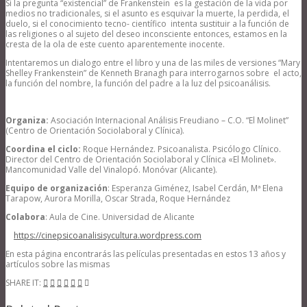
Si la pregunta “existencial” de Frankenstein es la gestación de la vida por
medios no tradicionales, si el asunto es esquivar la muerte, la perdida, el
duelo, si el conocimiento tecno- científico intenta sustituir a la función de
las religiones o al sujeto del deseo inconsciente entonces, estamos en la
cresta de la ola de este cuento aparentemente inocente.
Intentaremos un dialogo entre el libro y una de las miles de versiones “Mary
Shelley Frankenstein” de Kenneth Branagh para interrogarnos sobre el acto,
la función del nombre, la función del padre a la luz del psicoanálisis.
Organiza:
Asociación Internacional Análisis Freudiano – C.O. “El Molinet”
(Centro de Orientación Sociolaboral y Clínica).
Coordina el ciclo:
Roque Hernández.
Psicoanalista. Psicólogo Clínico.
Director del Centro de Orientación Sociolaboral y Clínica «El Molinet».
Mancomunidad Valle del Vinalopó. Monóvar (Alicante).
Equipo de organización
: Esperanza Giménez, Isabel Cerdán, Mª Elena
Tarapow, Aurora Morilla, Oscar Strada, Roque Hernández
Colabora
: Aula de Cine. Universidad de Alicante
https://cinepsicoanalisisycultura.wordpress.com
En esta página encontrarás las películas presentadas en estos 13 años y
artículos sobre las mismas
SHARE IT: