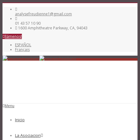
analysefreudienne1@gmail.com
01 43 57 10 90
1600 Amphitheatre Parkway, CA, 94043
llámenos!
ESPAÑOL
Français
Menu
Inicio
La Asociacion