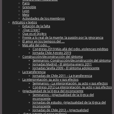
Paris
Grenoble
Lyon
Metz
Actividades de los miembros
Artículos y textos
Evitación de la falta
¿Que Creer?
Que es el 0(o)tro
Frente a lo real de la muerte: la pasión por la ignorancia
El amor en los tiempos del ….
Más allá del odio….
Congreso 2019 Más allá del odio..violencias inéditas
Jornada Chile Agosto 2019
Construcción/deconstrucción del síntoma
Seminarios -Construcción/deconstrucción del síntoma
Jornadas Madrid – El síntoma enero 2011
Jornadas Sevilla 2009 – El síntoma adolescente
La transferencia
Jornadas de Chile 2011 – La transferencia
La interpretación: su acto y sus efectos
Seminarios – La interpretación: su acto y sus efectos
Congreso 2012-La interpretación: su acto y sus efectos
(in)actualidad de la lógica del inconsciente
Seminarios – (in)actualidad de la lógica del
inconsciente
Jornadas de estudio -(in)actualidad de la lógica del
inconsciente
Jornadas de Chile 2013 – (in)actualidad
¿Sigue vigente el psicoanálisis?