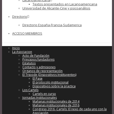
Lacanoamericana
Textos presentados en Lacanoamericana
Universidad de Alicante-Cine y psicoanálisis
Directorio
Directorio España-Francia-Sudamerica
ACCESO MIEMBROS
Inicio
La Asociacion
Acto de Fundación
Principios fundadores
Estatutos
Contacto y admisiones
Organos de representación
El Tripode (Dispositivos Instituyentes)
El Pase
El protocolo institucional
Dispositivos sobre la practica
Los Cartels
Cartels en curso
Jornadas Institucionales
Mañanas institucionales de 2014
Mañanas institucionales de 2016
Congreso 2016 -Cartels: El nexo de cada uno con la
Asociación