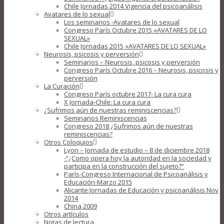
Chile Jornadas 2014 Vigencia del psicoanálisis
Avatares de lo sexual
Los seminarios -Avatares de lo sexual
Congreso París Octubre 2015 «AVATARES DE LO
SEXUAL»
Chile Jornadas 2015 «AVATARES DE LO SEXUAL»
Neurosis, psicosis y perversión
Seminarios – Neurosis, psicosis y perversión
Congreso París Octubre 2016 – Neurosis, psicosis y
perversión
La Curación
Congreso París octubre 2017- La cura cura
X Jornada-Chile: La cura cura
¿Sufrimos aún de nuestras reminiscencias?
Seminarios Reminiscencias
Congreso 2018 ¿Sufrimos aún de nuestras
reminiscencias?
Otros Coloquios
Lyon – Jornada de estudio – 8 de diciembre 2018
-“¿Como opera hoy la autoridad en la sociedad y
participa en la construcción del sujeto?”
París-Congreso Internacional de Psicoanálisis y
Educación-Marzo 2015
Alicante:Jornadas de Educación y psicoanálisis Nov
2014
China 2009
Otros artículos
Notas de lectura