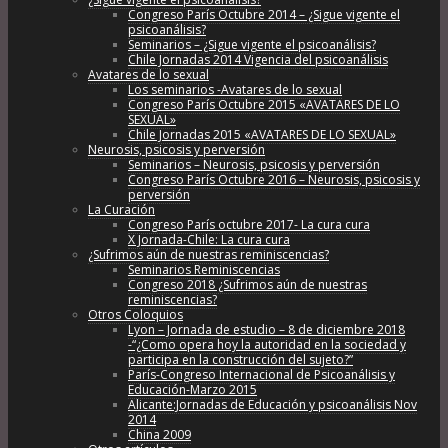
Congreso París Octubre 2014 – ¿Sigue vigente el
psicoanálisis?
Seminarios – ¿Sigue vigente el psicoanálisis?
Chile Jornadas 2014 Vigencia del psicoanálisis
Avatares de lo sexual
Los seminarios -Avatares de lo sexual
Congreso París Octubre 2015 «AVATARES DE LO
SEXUAL»
Chile Jornadas 2015 «AVATARES DE LO SEXUAL»
Neurosis, psicosis y perversión
Seminarios – Neurosis, psicosis y perversión
Congreso París Octubre 2016 – Neurosis, psicosis y
perversión
La Curación
Congreso París octubre 2017- La cura cura
X Jornada-Chile: La cura cura
¿Sufrimos aún de nuestras reminiscencias?
Seminarios Reminiscencias
Congreso 2018 ¿Sufrimos aún de nuestras
reminiscencias?
Otros Coloquios
Lyon – Jornada de estudio – 8 de diciembre 2018
-“¿Como opera hoy la autoridad en la sociedad y
participa en la construcción del sujeto?”
París-Congreso Internacional de Psicoanálisis y
Educación-Marzo 2015
Alicante:Jornadas de Educación y psicoanálisis Nov
2014
China 2009