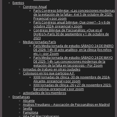
Eventos
Congreso Anual
París Congreso bilingüe: «Las concepciones modernas
de la evitación de la falta»- 4 et 5 de octubre de 2025-
Presencial y por zoom
París Congreso anual bilingue- Que creer? – 5 y 6 de
octubre 2024- presencial y zoom
Congreso Bilingue de Psicoanálisis: «Que es el
0(o)tro?»-París 30 de septiembre y 1 de octubre de
2023
Medias Jornadas París
París Media Jornada de estudio-SÁBADO 24 DE ENERO
DE 2026- 14h- El acto analítico, en la clínica (los niños,
etc..) – por Zoom
París Media Jornada de estudio-SÁBADO 24 DE MAYO
DE 2025- 14h- Las concepciones modernas de la
evitación de la falta en las psicosis – Por Zoom
Jornadas de trabajo en otras ciudades
Coloquios en los que participa A.F.
XXXII Jornadas de clínica -30 de noviembre de 2024-
Alicante- presencial y por zoom
XXXI Jornadas de clínica -26 y 27 de noviembre 2023-
Barcelona- presencial y por zoom
actividades de los miembros
Enseñanzas
Alicante
Análisis Freudiano – Asociación de Psicoanálisis en Madrid
Sevilla
Pamplona
Viña Del Mar/ Valparaiso