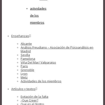
actividades
de los
miembros
Enseñanzas
Alicante
Análisis Freudiano – Asociación de Psicoanálisis en
Madrid
Sevilla
Pamplona
Viña Del Mar/ Valparaiso
Paris
Grenoble
Lyon
Metz
Actividades de los miembros
Artículos y textos
Evitación de la falta
¿Que Creer?
Que es el 0(o)tro