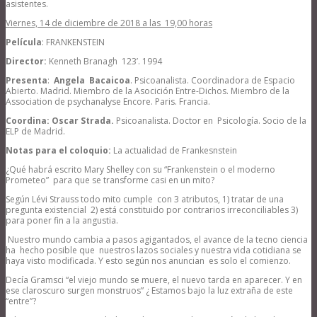
asistentes.
Viernes, 14 de diciembre de 2018 a las 19,00 horas
Película
: FRANKENSTEIN
Director:
Kenneth Branagh 123’. 1994
Presenta
:
Angela Bacaicoa
. Psicoanalista. Coordinadora de Espacio
Abierto. Madrid. Miembro de la Asocición Entre-Dichos. Miembro de la
Association de psychanalyse Encore. Paris. Francia.
Coordina:
Os
car Strada.
Psicoanalista. Doctor en Psicología. Socio de la
ELP de Madrid.
Notas para el coloquio:
La actualidad de Frankesnstein
¿Qué habrá escrito Mary Shelley con su “Frankenstein o el moderno
Prometeo” para que se transforme casi en un mito?
Según Lévi Strauss todo mito cumple con 3 atributos, 1) tratar de una
pregunta existencial 2) está constituido por contrarios irreconciliables 3)
para poner fin a la angustia.
Nuestro mundo cambia a pasos agigantados, el avance de la tecno ciencia
ha hecho posible que nuestros lazos sociales y nuestra vida cotidiana se
haya visto modificada. Y esto según nos anuncian es solo el comienzo.
Decía Gramsci “el viejo mundo se muere, el nuevo tarda en aparecer. Y en
ese claroscuro surgen monstruos” ¿ Estamos bajo la luz extraña de este
“entre”?