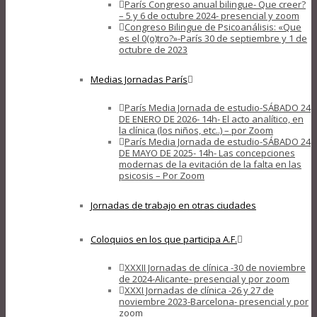
París Congreso anual bilingue- Que creer?
– 5 y 6 de octubre 2024- presencial y zoom
Congreso Bilingue de Psicoanálisis: «Que
es el 0(o)tro?»-París 30 de septiembre y 1 de
octubre de 2023
Medias Jornadas París
París Media Jornada de estudio-SÁBADO 24
DE ENERO DE 2026- 14h- El acto analítico, en
la clínica (los niños, etc..) – por Zoom
París Media Jornada de estudio-SÁBADO 24
DE MAYO DE 2025- 14h- Las concepciones
modernas de la evitación de la falta en las
psicosis – Por Zoom
Jornadas de trabajo en otras ciudades
Coloquios en los que participa A.F.
XXXII Jornadas de clínica -30 de noviembre
de 2024-Alicante- presencial y por zoom
XXXI Jornadas de clínica -26 y 27 de
noviembre 2023-Barcelona- presencial y por
zoom