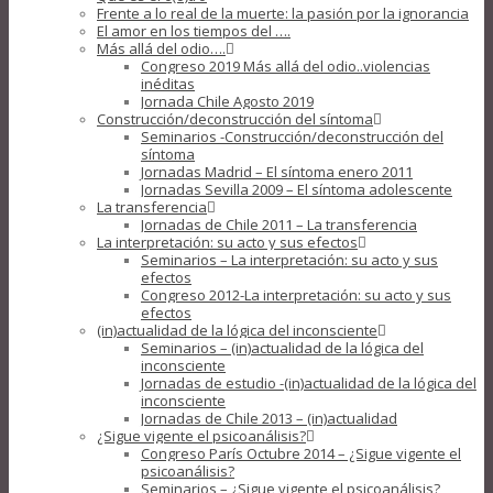
Frente a lo real de la muerte: la pasión por la ignorancia
El amor en los tiempos del ….
Más allá del odio….
Congreso 2019 Más allá del odio..violencias
inéditas
Jornada Chile Agosto 2019
Construcción/deconstrucción del síntoma
Seminarios -Construcción/deconstrucción del
síntoma
Jornadas Madrid – El síntoma enero 2011
Jornadas Sevilla 2009 – El síntoma adolescente
La transferencia
Jornadas de Chile 2011 – La transferencia
La interpretación: su acto y sus efectos
Seminarios – La interpretación: su acto y sus
efectos
Congreso 2012-La interpretación: su acto y sus
efectos
(in)actualidad de la lógica del inconsciente
Seminarios – (in)actualidad de la lógica del
inconsciente
Jornadas de estudio -(in)actualidad de la lógica del
inconsciente
Jornadas de Chile 2013 – (in)actualidad
¿Sigue vigente el psicoanálisis?
Congreso París Octubre 2014 – ¿Sigue vigente el
psicoanálisis?
Seminarios – ¿Sigue vigente el psicoanálisis?