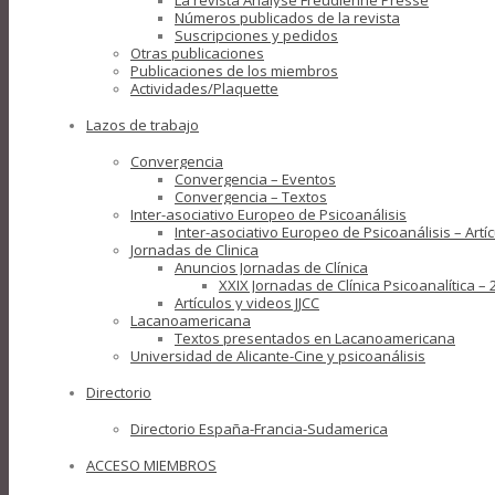
La revista Analyse Freudienne Presse
Números publicados de la revista
Suscripciones y pedidos
Otras publicaciones
Publicaciones de los miembros
Actividades/Plaquette
Lazos de trabajo
Convergencia
Convergencia – Eventos
Convergencia – Textos
Inter-asociativo Europeo de Psicoanálisis
Inter-asociativo Europeo de Psicoanálisis – Artí
Jornadas de Clinica
Anuncios Jornadas de Clínica
XXIX Jornadas de Clínica Psicoanalítica 
Artículos y videos JJCC
Lacanoamericana
Textos presentados en Lacanoamericana
Universidad de Alicante-Cine y psicoanálisis
Directorio
Directorio España-Francia-Sudamerica
ACCESO MIEMBROS