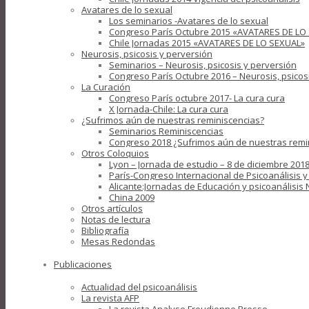
Avatares de lo sexual
Los seminarios -Avatares de lo sexual
Congreso París Octubre 2015 «AVATARES DE LO
Chile Jornadas 2015 «AVATARES DE LO SEXUAL»
Neurosis, psicosis y perversión
Seminarios – Neurosis, psicosis y perversión
Congreso París Octubre 2016 – Neurosis, psicos
La Curación
Congreso París octubre 2017- La cura cura
X Jornada-Chile: La cura cura
¿Sufrimos aún de nuestras reminiscencias?
Seminarios Reminiscencias
Congreso 2018 ¿Sufrimos aún de nuestras remi
Otros Coloquios
Lyon – Jornada de estudio – 8 de diciembre 2018
París-Congreso Internacional de Psicoanálisis 
Alicante:Jornadas de Educación y psicoanálisis
China 2009
Otros artículos
Notas de lectura
Bibliografía
Mesas Redondas
Publicaciones
Actualidad del psicoanálisis
La revista AFP