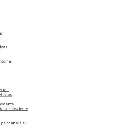
ia
ditas
íntoma
ectos
efectos
nsciente
 del inconsciente
 psicoanálisis?