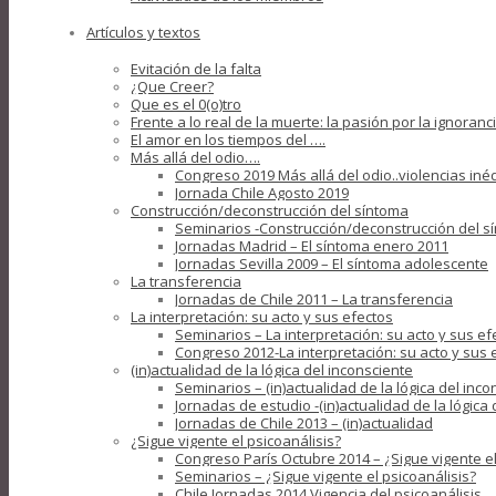
Artículos y textos
Evitación de la falta
¿Que Creer?
Que es el 0(o)tro
Frente a lo real de la muerte: la pasión por la ignoranc
El amor en los tiempos del ….
Más allá del odio….
Congreso 2019 Más allá del odio..violencias iné
Jornada Chile Agosto 2019
Construcción/deconstrucción del síntoma
Seminarios -Construcción/deconstrucción del s
Jornadas Madrid – El síntoma enero 2011
Jornadas Sevilla 2009 – El síntoma adolescente
La transferencia
Jornadas de Chile 2011 – La transferencia
La interpretación: su acto y sus efectos
Seminarios – La interpretación: su acto y sus ef
Congreso 2012-La interpretación: su acto y sus 
(in)actualidad de la lógica del inconsciente
Seminarios – (in)actualidad de la lógica del inco
Jornadas de estudio -(in)actualidad de la lógica
Jornadas de Chile 2013 – (in)actualidad
¿Sigue vigente el psicoanálisis?
Congreso París Octubre 2014 – ¿Sigue vigente el
Seminarios – ¿Sigue vigente el psicoanálisis?
Chile Jornadas 2014 Vigencia del psicoanálisis