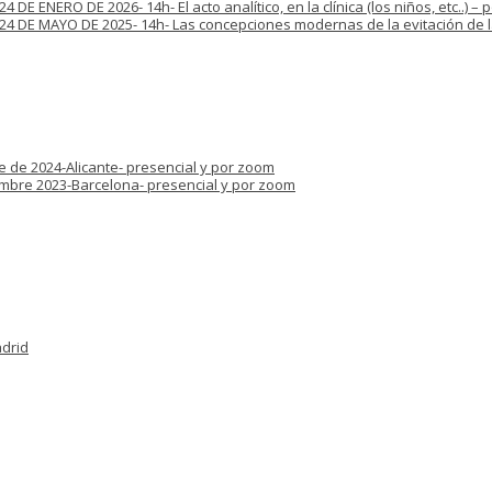
E ENERO DE 2026- 14h- El acto analítico, en la clínica (los niños, etc..) –
4 DE MAYO DE 2025- 14h- Las concepciones modernas de la evitación de la
e de 2024-Alicante- presencial y por zoom
iembre 2023-Barcelona- presencial y por zoom
adrid