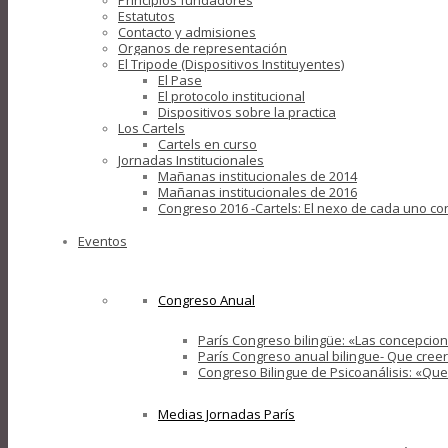
Principios fundadores
Estatutos
Contacto y admisiones
Organos de representación
El Tripode (Dispositivos Instituyentes)
El Pase
El protocolo institucional
Dispositivos sobre la practica
Los Cartels
Cartels en curso
Jornadas Institucionales
Mañanas institucionales de 2014
Mañanas institucionales de 2016
Congreso 2016 -Cartels: El nexo de cada uno con
Eventos
Congreso Anual
París Congreso bilingüe: «Las concepcione
París Congreso anual bilingue- Que creer
Congreso Bilingue de Psicoanálisis: «Que 
Medias Jornadas París