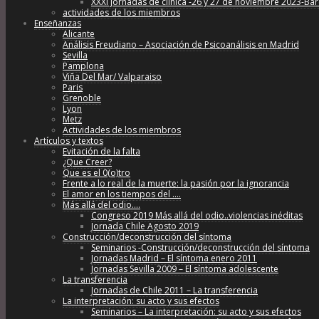
XXXI Jornadas de clínica -26 y 27 de noviembre 2023-Ba
actividades de los miembros
Enseñanzas
Alicante
Análisis Freudiano – Asociación de Psicoanálisis en Madrid
Sevilla
Pamplona
Viña Del Mar/ Valparaiso
Paris
Grenoble
Lyon
Metz
Actividades de los miembros
Artículos y textos
Evitación de la falta
¿Que Creer?
Que es el 0(o)tro
Frente a lo real de la muerte: la pasión por la ignorancia
El amor en los tiempos del ….
Más allá del odio….
Congreso 2019 Más allá del odio..violencias inéditas
Jornada Chile Agosto 2019
Construcción/deconstrucción del síntoma
Seminarios -Construcción/deconstrucción del síntoma
Jornadas Madrid – El síntoma enero 2011
Jornadas Sevilla 2009 – El síntoma adolescente
La transferencia
Jornadas de Chile 2011 – La transferencia
La interpretación: su acto y sus efectos
Seminarios – La interpretación: su acto y sus efectos