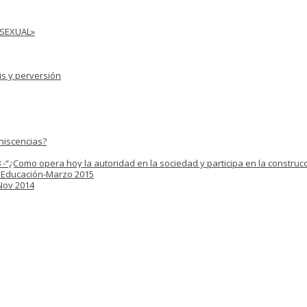
 SEXUAL»
is y perversión
niscencias?
 -“¿Como opera hoy la autoridad en la sociedad y participa en la construcc
y Educación-Marzo 2015
 Nov 2014