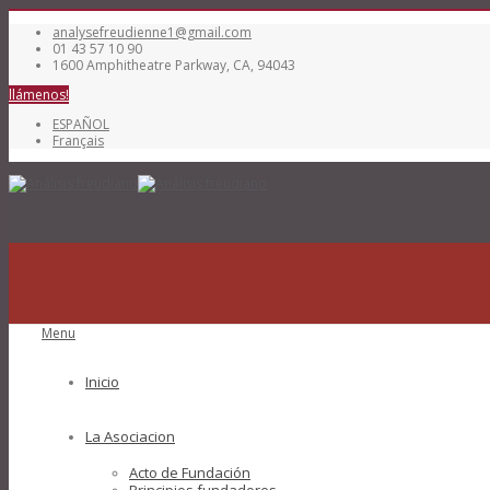
analysefreudienne1@gmail.com
01 43 57 10 90
1600 Amphitheatre Parkway, CA, 94043
llámenos!
ESPAÑOL
Français
Menu
Inicio
La Asociacion
Acto de Fundación