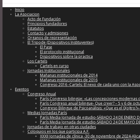
Inicio
La Asociacion
Acto de Fundación
Principios fundadores
Estatutos
Contacto y admisiones
Organos de representación
El Tripode (Dispositivos Instituyentes)
El Pase
El protocolo institucional
Dispositivos sobre la practica
Los Cartels
Cartels en curso
Jornadas Institucionales
Mañanas institucionales de 2014
Mañanas institucionales de 2016
Congreso 2016 -Cartels: El nexo de cada uno con la Aso
Eventos
Congreso Anual
París Congreso bilingüe: «Las concepciones modernas de 
París Congreso anual bilingue- Que creer? – 5 y 6 de oc
Congreso Bilingue de Psicoanálisis: «Que es el 0(o)tro?
Medias Jornadas París
París Media Jornada de estudio-SÁBADO 24 DE ENERO DE 202
París Media Jornada de estudio-SÁBADO 24 DE MAYO DE 2
Jornadas de trabajo en otras ciudades
Coloquios en los que participa A.F.
XXXII Jornadas de clínica -30 de noviembre de 2024-Alic