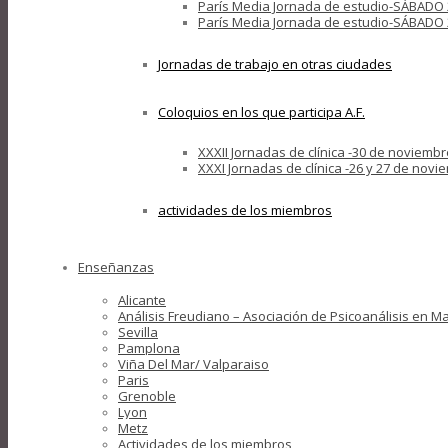
París Media Jornada de estudio-SÁBADO 24 D
París Media Jornada de estudio-SÁBADO 2
Jornadas de trabajo en otras ciudades
Coloquios en los que participa A.F.
XXXII Jornadas de clínica -30 de noviembr
XXXI Jornadas de clínica -26 y 27 de nov
actividades de los miembros
Enseñanzas
Alicante
Análisis Freudiano – Asociación de Psicoanálisis en M
Sevilla
Pamplona
Viña Del Mar/ Valparaiso
Paris
Grenoble
Lyon
Metz
Actividades de los miembros