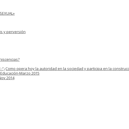
 SEXUAL»
is y perversión
niscencias?
 -“¿Como opera hoy la autoridad en la sociedad y participa en la construcc
y Educación-Marzo 2015
 Nov 2014