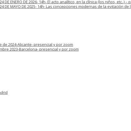
E ENERO DE 2026- 14h- El acto analítico, en la clínica (los niños, etc..) –
4 DE MAYO DE 2025- 14h- Las concepciones modernas de la evitación de la
e de 2024-Alicante- presencial y por zoom
iembre 2023-Barcelona- presencial y por zoom
adrid