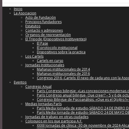
Inicio
La Asociacion
Acto de Fundación
Principios fundadores
Estatutos
Contacto y admisiones
Organos de representación
El Tripode (Dispositivos Instituyentes)
El Pase
El protocolo institucional
Dispositivos sobre la practica
Los Cartels
Cartels en curso
Jornadas Institucionales
Mañanas institucionales de 2014
Mañanas institucionales de 2016
Congreso 2016 -Cartels: El nexo de cada uno con la Aso
Eventos
Congreso Anual
París Congreso bilingüe: «Las concepciones modernas de 
París Congreso anual bilingue- Que creer? – 5 y 6 de oc
Congreso Bilingue de Psicoanálisis: «Que es el 0(o)tro?
Medias Jornadas París
París Media Jornada de estudio-SÁBADO 24 DE ENERO DE 202
París Media Jornada de estudio-SÁBADO 24 DE MAYO DE 2
Jornadas de trabajo en otras ciudades
Coloquios en los que participa A.F.
XXXII Jornadas de clínica -30 de noviembre de 2024-Alic