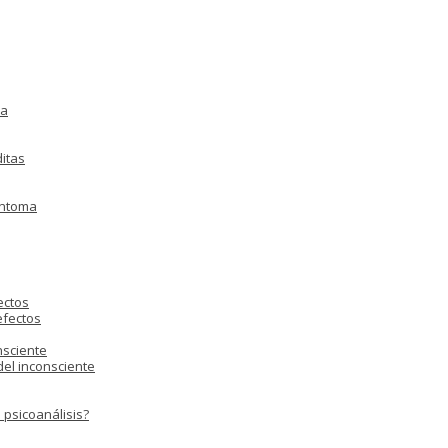
ia
ditas
íntoma
ectos
efectos
nsciente
 del inconsciente
 psicoanálisis?