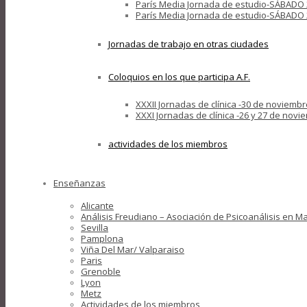
París Media Jornada de estudio-SÁBADO 24 D
París Media Jornada de estudio-SÁBADO 2
Jornadas de trabajo en otras ciudades
Coloquios en los que participa A.F.
XXXII Jornadas de clínica -30 de noviembr
XXXI Jornadas de clínica -26 y 27 de nov
actividades de los miembros
Enseñanzas
Alicante
Análisis Freudiano – Asociación de Psicoanálisis en M
Sevilla
Pamplona
Viña Del Mar/ Valparaiso
Paris
Grenoble
Lyon
Metz
Actividades de los miembros