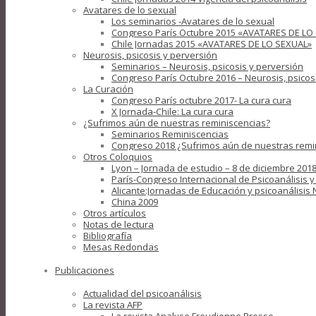
Avatares de lo sexual
Los seminarios -Avatares de lo sexual
Congreso París Octubre 2015 «AVATARES DE LO
Chile Jornadas 2015 «AVATARES DE LO SEXUAL»
Neurosis, psicosis y perversión
Seminarios – Neurosis, psicosis y perversión
Congreso París Octubre 2016 – Neurosis, psicos
La Curación
Congreso París octubre 2017- La cura cura
X Jornada-Chile: La cura cura
¿Sufrimos aún de nuestras reminiscencias?
Seminarios Reminiscencias
Congreso 2018 ¿Sufrimos aún de nuestras remi
Otros Coloquios
Lyon – Jornada de estudio – 8 de diciembre 2018
París-Congreso Internacional de Psicoanálisis 
Alicante:Jornadas de Educación y psicoanálisis
China 2009
Otros artículos
Notas de lectura
Bibliografía
Mesas Redondas
Publicaciones
Actualidad del psicoanálisis
La revista AFP