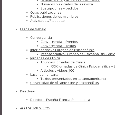
La revista Analyse Freudienne Presse
Números publicados de la revista
Suscripciones y pedidos
Otras publicaciones
Publicaciones de los miembros
Actividades/Plaquette
Lazos de trabajo
Convergencia
Convergencia – Eventos
Convergencia – Textos
Inter-asociativo Europeo de Psicoanálisis
Inter-asociativo Europeo de Psicoanálisis – Artí
Jornadas de Clinica
Anuncios Jornadas de Clínica
XXIX Jornadas de Clínica Psicoanalítica 
Artículos y videos JJCC
Lacanoamericana
Textos presentados en Lacanoamericana
Universidad de Alicante-Cine y psicoanálisis
Directorio
Directorio España-Francia-Sudamerica
ACCESO MIEMBROS