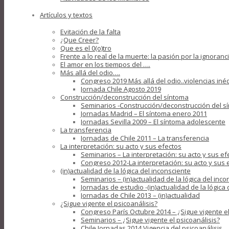
Artículos y textos
Evitación de la falta
¿Que Creer?
Que es el 0(o)tro
Frente a lo real de la muerte: la pasión por la ignoranc
El amor en los tiempos del ….
Más allá del odio….
Congreso 2019 Más allá del odio..violencias iné
Jornada Chile Agosto 2019
Construcción/deconstrucción del síntoma
Seminarios -Construcción/deconstrucción del s
Jornadas Madrid – El síntoma enero 2011
Jornadas Sevilla 2009 – El síntoma adolescente
La transferencia
Jornadas de Chile 2011 – La transferencia
La interpretación: su acto y sus efectos
Seminarios – La interpretación: su acto y sus ef
Congreso 2012-La interpretación: su acto y sus 
(in)actualidad de la lógica del inconsciente
Seminarios – (in)actualidad de la lógica del inco
Jornadas de estudio -(in)actualidad de la lógica
Jornadas de Chile 2013 – (in)actualidad
¿Sigue vigente el psicoanálisis?
Congreso París Octubre 2014 – ¿Sigue vigente el
Seminarios – ¿Sigue vigente el psicoanálisis?
Chile Jornadas 2014 Vigencia del psicoanálisis