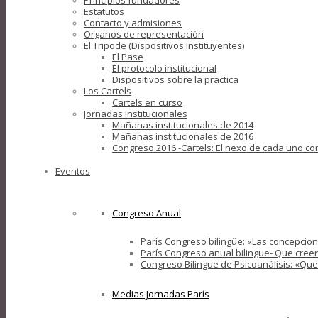
Principios fundadores
Estatutos
Contacto y admisiones
Organos de representación
El Tripode (Dispositivos Instituyentes)
El Pase
El protocolo institucional
Dispositivos sobre la practica
Los Cartels
Cartels en curso
Jornadas Institucionales
Mañanas institucionales de 2014
Mañanas institucionales de 2016
Congreso 2016 -Cartels: El nexo de cada uno con
Eventos
Congreso Anual
París Congreso bilingüe: «Las concepcione
París Congreso anual bilingue- Que creer
Congreso Bilingue de Psicoanálisis: «Que 
Medias Jornadas París