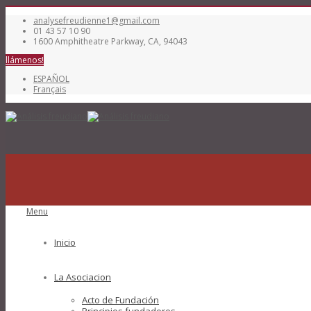
analysefreudienne1@gmail.com
01 43 57 10 90
1600 Amphitheatre Parkway, CA, 94043
llámenos!
ESPAÑOL
Français
Menu
Inicio
La Asociacion
Acto de Fundación