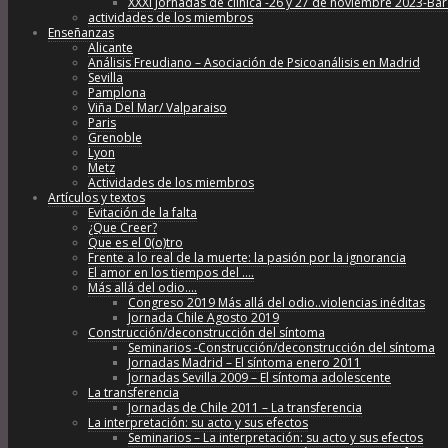
XXXI Jornadas de clínica -26 y 27 de noviembre 2023-Ba
actividades de los miembros
Enseñanzas
Alicante
Análisis Freudiano – Asociación de Psicoanálisis en Madrid
Sevilla
Pamplona
Viña Del Mar/ Valparaiso
Paris
Grenoble
Lyon
Metz
Actividades de los miembros
Artículos y textos
Evitación de la falta
¿Que Creer?
Que es el 0(o)tro
Frente a lo real de la muerte: la pasión por la ignorancia
El amor en los tiempos del ….
Más allá del odio….
Congreso 2019 Más allá del odio..violencias inéditas
Jornada Chile Agosto 2019
Construcción/deconstrucción del síntoma
Seminarios -Construcción/deconstrucción del síntoma
Jornadas Madrid – El síntoma enero 2011
Jornadas Sevilla 2009 – El síntoma adolescente
La transferencia
Jornadas de Chile 2011 – La transferencia
La interpretación: su acto y sus efectos
Seminarios – La interpretación: su acto y sus efectos