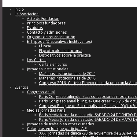
Inicio
La Asociacion
Acto de Fundación
Principios fundadores
Estatutos
Contacto y admisiones
Organos de representación
El Tripode (Dispositivos Instituyentes)
El Pase
El protocolo institucional
Dispositivos sobre la practica
Los Cartels
Cartels en curso
Jornadas Institucionales
Mañanas institucionales de 2014
Mañanas institucionales de 2016
Congreso 2016 -Cartels: El nexo de cada uno con la Aso
Eventos
Congreso Anual
París Congreso bilingüe: «Las concepciones modernas de 
París Congreso anual bilingue- Que creer? – 5 y 6 de oc
Congreso Bilingue de Psicoanálisis: «Que es el 0(o)tro?
Medias Jornadas París
París Media Jornada de estudio-SÁBADO 24 DE ENERO DE 202
París Media Jornada de estudio-SÁBADO 24 DE MAYO DE 2
Jornadas de trabajo en otras ciudades
Coloquios en los que participa A.F.
XXXII Jornadas de clínica -30 de noviembre de 2024-Alic