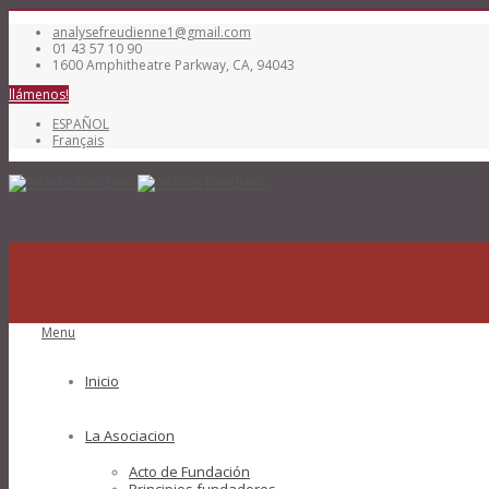
analysefreudienne1@gmail.com
01 43 57 10 90
1600 Amphitheatre Parkway, CA, 94043
llámenos!
ESPAÑOL
Français
Menu
Inicio
La Asociacion
Acto de Fundación