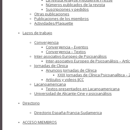
La revista Analyse Freudienne Presse
Números publicados de la revista
Suscripciones y pedidos
Otras publicaciones
Publicaciones de los miembros
Actividades/Plaquette
Lazos de trabajo
Convergencia
Convergencia – Eventos
Convergencia – Textos
Inter-asociativo Europeo de Psicoanálisis
Inter-asociativo Europeo de Psicoanálisis – Artí
Jornadas de Clinica
Anuncios Jornadas de Clínica
XXIX Jornadas de Clínica Psicoanalítica 
Artículos y videos JJCC
Lacanoamericana
Textos presentados en Lacanoamericana
Universidad de Alicante-Cine y psicoanálisis
Directorio
Directorio España-Francia-Sudamerica
ACCESO MIEMBROS