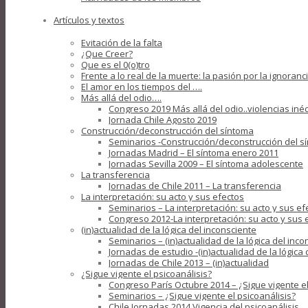
Artículos y textos
Evitación de la falta
¿Que Creer?
Que es el 0(o)tro
Frente a lo real de la muerte: la pasión por la ignoranc
El amor en los tiempos del ….
Más allá del odio….
Congreso 2019 Más allá del odio..violencias iné
Jornada Chile Agosto 2019
Construcción/deconstrucción del síntoma
Seminarios -Construcción/deconstrucción del s
Jornadas Madrid – El síntoma enero 2011
Jornadas Sevilla 2009 – El síntoma adolescente
La transferencia
Jornadas de Chile 2011 – La transferencia
La interpretación: su acto y sus efectos
Seminarios – La interpretación: su acto y sus ef
Congreso 2012-La interpretación: su acto y sus 
(in)actualidad de la lógica del inconsciente
Seminarios – (in)actualidad de la lógica del inco
Jornadas de estudio -(in)actualidad de la lógica
Jornadas de Chile 2013 – (in)actualidad
¿Sigue vigente el psicoanálisis?
Congreso París Octubre 2014 – ¿Sigue vigente el
Seminarios – ¿Sigue vigente el psicoanálisis?
Chile Jornadas 2014 Vigencia del psicoanálisis