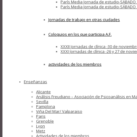
París Media Jornada de estudio-SÁBADO 24 D
París Media Jornada de estudio-SÁBADO 2
Jornadas de trabajo en otras ciudades
Coloquios en los que participa A.F.
XXXII Jornadas de clínica -30 de noviembr
XXXI Jornadas de clínica -26 y 27 de nov
actividades de los miembros
Enseñanzas
Alicante
Análisis Freudiano – Asociación de Psicoanálisis en M
Sevilla
Pamplona
Viña Del Mar/ Valparaiso
Paris
Grenoble
Lyon
Metz
Actividades de los miembros