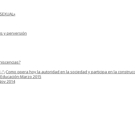
 SEXUAL»
is y perversión
niscencias?
 -“¿Como opera hoy la autoridad en la sociedad y participa en la construcc
y Educación-Marzo 2015
 Nov 2014