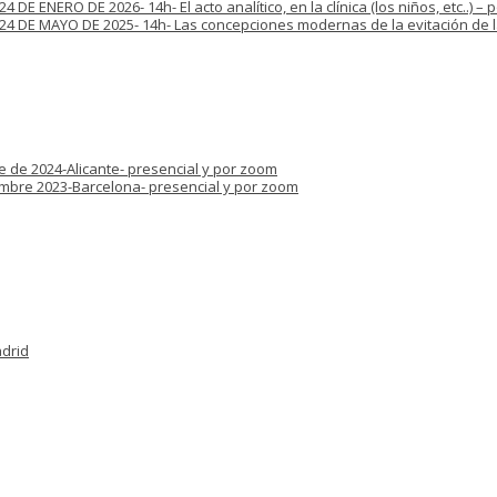
E ENERO DE 2026- 14h- El acto analítico, en la clínica (los niños, etc..) –
4 DE MAYO DE 2025- 14h- Las concepciones modernas de la evitación de la
e de 2024-Alicante- presencial y por zoom
iembre 2023-Barcelona- presencial y por zoom
adrid