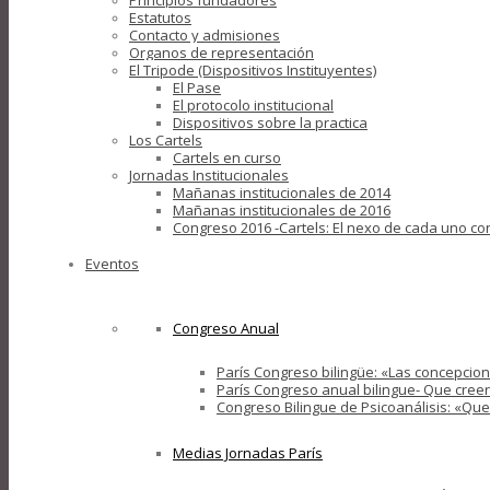
Principios fundadores
Estatutos
Contacto y admisiones
Organos de representación
El Tripode (Dispositivos Instituyentes)
El Pase
El protocolo institucional
Dispositivos sobre la practica
Los Cartels
Cartels en curso
Jornadas Institucionales
Mañanas institucionales de 2014
Mañanas institucionales de 2016
Congreso 2016 -Cartels: El nexo de cada uno con
Eventos
Congreso Anual
París Congreso bilingüe: «Las concepcione
París Congreso anual bilingue- Que creer
Congreso Bilingue de Psicoanálisis: «Que 
Medias Jornadas París