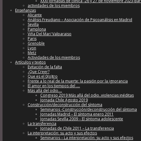
XXXI Jornadas de clínica -26 y 27 de noviembre 2023-Ba
actividades de los miembros
Enseñanzas
Alicante
Análisis Freudiano – Asociación de Psicoanálisis en Madrid
Sevilla
Pamplona
Viña Del Mar/ Valparaiso
Paris
Grenoble
Lyon
Metz
Actividades de los miembros
Artículos y textos
Evitación de la falta
¿Que Creer?
Que es el 0(o)tro
Frente a lo real de la muerte: la pasión por la ignorancia
El amor en los tiempos del ….
Más allá del odio….
Congreso 2019 Más allá del odio..violencias inéditas
Jornada Chile Agosto 2019
Construcción/deconstrucción del síntoma
Seminarios -Construcción/deconstrucción del síntoma
Jornadas Madrid – El síntoma enero 2011
Jornadas Sevilla 2009 – El síntoma adolescente
La transferencia
Jornadas de Chile 2011 – La transferencia
La interpretación: su acto y sus efectos
Seminarios – La interpretación: su acto y sus efectos