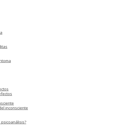
ia
ditas
íntoma
ectos
efectos
nsciente
 del inconsciente
 psicoanálisis?