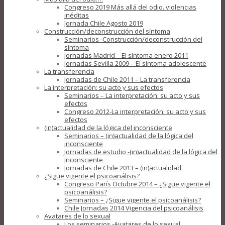
Congreso 2019 Más allá del odio..violencias
inéditas
Jornada Chile Agosto 2019
Construcción/deconstrucción del síntoma
Seminarios -Construcción/deconstrucción del
síntoma
Jornadas Madrid – El síntoma enero 2011
Jornadas Sevilla 2009 – El síntoma adolescente
La transferencia
Jornadas de Chile 2011 – La transferencia
La interpretación: su acto y sus efectos
Seminarios – La interpretación: su acto y sus
efectos
Congreso 2012-La interpretación: su acto y sus
efectos
(in)actualidad de la lógica del inconsciente
Seminarios – (in)actualidad de la lógica del
inconsciente
Jornadas de estudio -(in)actualidad de la lógica del
inconsciente
Jornadas de Chile 2013 – (in)actualidad
¿Sigue vigente el psicoanálisis?
Congreso París Octubre 2014 – ¿Sigue vigente el
psicoanálisis?
Seminarios – ¿Sigue vigente el psicoanálisis?
Chile Jornadas 2014 Vigencia del psicoanálisis
Avatares de lo sexual
Los seminarios -Avatares de lo sexual