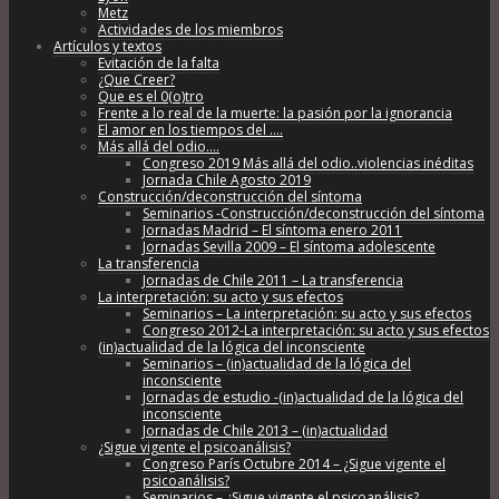
Metz
Actividades de los miembros
Artículos y textos
Evitación de la falta
¿Que Creer?
Que es el 0(o)tro
Frente a lo real de la muerte: la pasión por la ignorancia
El amor en los tiempos del ….
Más allá del odio….
Congreso 2019 Más allá del odio..violencias inéditas
Jornada Chile Agosto 2019
Construcción/deconstrucción del síntoma
Seminarios -Construcción/deconstrucción del síntoma
Jornadas Madrid – El síntoma enero 2011
Jornadas Sevilla 2009 – El síntoma adolescente
La transferencia
Jornadas de Chile 2011 – La transferencia
La interpretación: su acto y sus efectos
Seminarios – La interpretación: su acto y sus efectos
Congreso 2012-La interpretación: su acto y sus efectos
(in)actualidad de la lógica del inconsciente
Seminarios – (in)actualidad de la lógica del
inconsciente
Jornadas de estudio -(in)actualidad de la lógica del
inconsciente
Jornadas de Chile 2013 – (in)actualidad
¿Sigue vigente el psicoanálisis?
Congreso París Octubre 2014 – ¿Sigue vigente el
psicoanálisis?
Seminarios – ¿Sigue vigente el psicoanálisis?