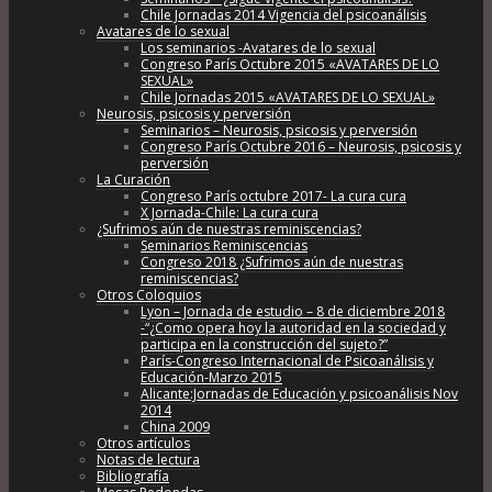
Chile Jornadas 2014 Vigencia del psicoanálisis
Avatares de lo sexual
Los seminarios -Avatares de lo sexual
Congreso París Octubre 2015 «AVATARES DE LO
SEXUAL»
Chile Jornadas 2015 «AVATARES DE LO SEXUAL»
Neurosis, psicosis y perversión
Seminarios – Neurosis, psicosis y perversión
Congreso París Octubre 2016 – Neurosis, psicosis y
perversión
La Curación
Congreso París octubre 2017- La cura cura
X Jornada-Chile: La cura cura
¿Sufrimos aún de nuestras reminiscencias?
Seminarios Reminiscencias
Congreso 2018 ¿Sufrimos aún de nuestras
reminiscencias?
Otros Coloquios
Lyon – Jornada de estudio – 8 de diciembre 2018
-“¿Como opera hoy la autoridad en la sociedad y
participa en la construcción del sujeto?”
París-Congreso Internacional de Psicoanálisis y
Educación-Marzo 2015
Alicante:Jornadas de Educación y psicoanálisis Nov
2014
China 2009
Otros artículos
Notas de lectura
Bibliografía