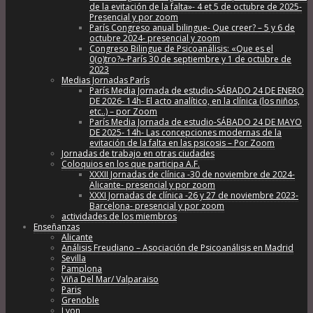
de la evitación de la falta»- 4 et 5 de octubre de 2025-
Presencial y por zoom
París Congreso anual bilingue- Que creer? – 5 y 6 de
octubre 2024- presencial y zoom
Congreso Bilingue de Psicoanálisis: «Que es el
0(o)tro?»-París 30 de septiembre y 1 de octubre de
2023
Medias Jornadas París
París Media Jornada de estudio-SÁBADO 24 DE ENERO
DE 2026- 14h- El acto analítico, en la clínica (los niños,
etc..) – por Zoom
París Media Jornada de estudio-SÁBADO 24 DE MAYO
DE 2025- 14h- Las concepciones modernas de la
evitación de la falta en las psicosis – Por Zoom
Jornadas de trabajo en otras ciudades
Coloquios en los que participa A.F.
XXXII Jornadas de clínica -30 de noviembre de 2024-
Alicante- presencial y por zoom
XXXI Jornadas de clínica -26 y 27 de noviembre 2023-
Barcelona- presencial y por zoom
actividades de los miembros
Enseñanzas
Alicante
Análisis Freudiano – Asociación de Psicoanálisis en Madrid
Sevilla
Pamplona
Viña Del Mar/ Valparaiso
Paris
Grenoble
Lyon