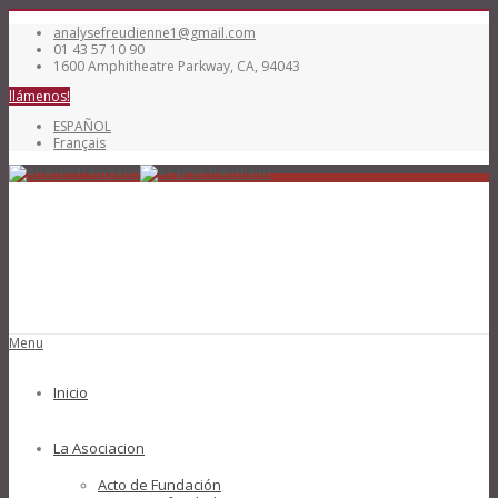
analysefreudienne1@gmail.com
01 43 57 10 90
1600 Amphitheatre Parkway, CA, 94043
llámenos!
ESPAÑOL
Français
Menu
Inicio
La Asociacion
Acto de Fundación