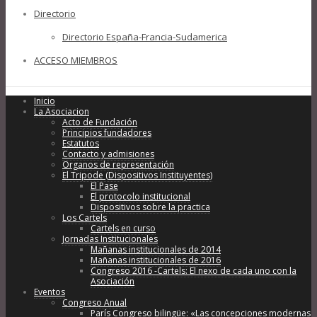
Directorio
Directorio España-Francia-Sudamerica
ACCESO MIEMBROS
Inicio
La Asociacion
Acto de Fundación
Principios fundadores
Estatutos
Contacto y admisiones
Organos de representación
El Tripode (Dispositivos Instituyentes)
El Pase
El protocolo institucional
Dispositivos sobre la practica
Los Cartels
Cartels en curso
Jornadas Institucionales
Mañanas institucionales de 2014
Mañanas institucionales de 2016
Congreso 2016 -Cartels: El nexo de cada uno con la
Asociación
Eventos
Congreso Anual
París Congreso bilingüe: «Las concepciones modernas