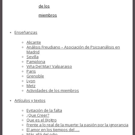
de los
miembros
Enseñanzas
Alicante
Análisis Freudiano – Asociación de Psicoanálisis en
Madrid
Sevilla
Pamplona
Viña Del Mar/ Valparaiso
Paris
Grenoble
Lyon
Metz
Actividades de los miembros
Artículos y textos
Evitación de la falta
¿Que Creer?
Que es el 0(o)tro
Frente a lo real de la muerte: la pasión por la ignorancia
El amor en los tiempos del ….
Más allá del odio….