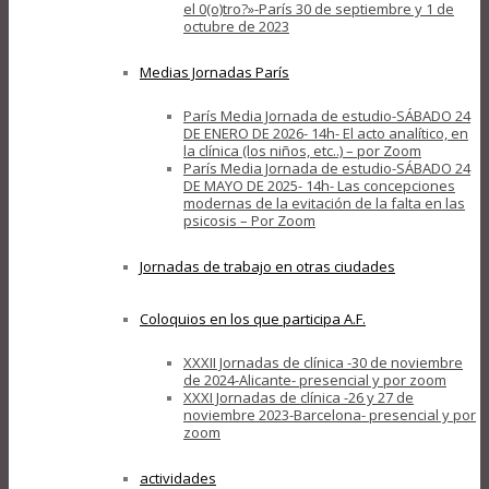
el 0(o)tro?»-París 30 de septiembre y 1 de
octubre de 2023
Medias Jornadas París
París Media Jornada de estudio-SÁBADO 24
DE ENERO DE 2026- 14h- El acto analítico, en
la clínica (los niños, etc..) – por Zoom
París Media Jornada de estudio-SÁBADO 24
DE MAYO DE 2025- 14h- Las concepciones
modernas de la evitación de la falta en las
psicosis – Por Zoom
Jornadas de trabajo en otras ciudades
Coloquios en los que participa A.F.
XXXII Jornadas de clínica -30 de noviembre
de 2024-Alicante- presencial y por zoom
XXXI Jornadas de clínica -26 y 27 de
noviembre 2023-Barcelona- presencial y por
zoom
actividades