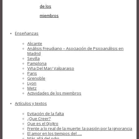
de los
miembros
Enseñanzas
Alicante
Análisis Freudiano – Asociación de Psicoanálisis en
Madrid
Sevilla
Pamplona
Viña Del Mar/ Valparaiso
Paris
Grenoble
Lyon
Metz
Actividades de los miembros
Artículos y textos
Evitación de la falta
¿Que Creer?
Que es el 0(o)tro
Frente a lo real de la muerte: la pasión por la ignorancia
El amor en los tiempos del ….
Más allá del odio….