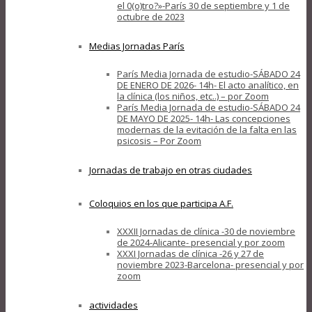
el 0(o)tro?»-París 30 de septiembre y 1 de
octubre de 2023
Medias Jornadas París
París Media Jornada de estudio-SÁBADO 24
DE ENERO DE 2026- 14h- El acto analítico, en
la clínica (los niños, etc..) – por Zoom
París Media Jornada de estudio-SÁBADO 24
DE MAYO DE 2025- 14h- Las concepciones
modernas de la evitación de la falta en las
psicosis – Por Zoom
Jornadas de trabajo en otras ciudades
Coloquios en los que participa A.F.
XXXII Jornadas de clínica -30 de noviembre
de 2024-Alicante- presencial y por zoom
XXXI Jornadas de clínica -26 y 27 de
noviembre 2023-Barcelona- presencial y por
zoom
actividades