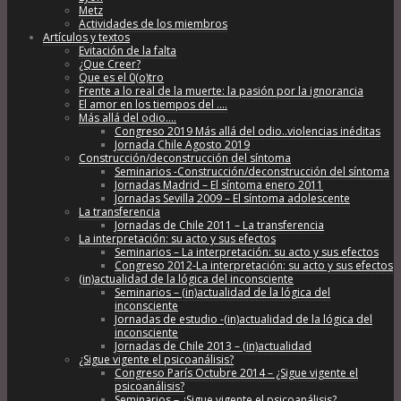
Metz
Actividades de los miembros
Artículos y textos
Evitación de la falta
¿Que Creer?
Que es el 0(o)tro
Frente a lo real de la muerte: la pasión por la ignorancia
El amor en los tiempos del ….
Más allá del odio….
Congreso 2019 Más allá del odio..violencias inéditas
Jornada Chile Agosto 2019
Construcción/deconstrucción del síntoma
Seminarios -Construcción/deconstrucción del síntoma
Jornadas Madrid – El síntoma enero 2011
Jornadas Sevilla 2009 – El síntoma adolescente
La transferencia
Jornadas de Chile 2011 – La transferencia
La interpretación: su acto y sus efectos
Seminarios – La interpretación: su acto y sus efectos
Congreso 2012-La interpretación: su acto y sus efectos
(in)actualidad de la lógica del inconsciente
Seminarios – (in)actualidad de la lógica del
inconsciente
Jornadas de estudio -(in)actualidad de la lógica del
inconsciente
Jornadas de Chile 2013 – (in)actualidad
¿Sigue vigente el psicoanálisis?
Congreso París Octubre 2014 – ¿Sigue vigente el
psicoanálisis?
Seminarios – ¿Sigue vigente el psicoanálisis?