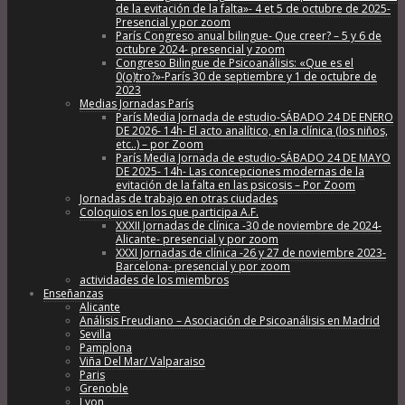
de la evitación de la falta»- 4 et 5 de octubre de 2025-
Presencial y por zoom
París Congreso anual bilingue- Que creer? – 5 y 6 de
octubre 2024- presencial y zoom
Congreso Bilingue de Psicoanálisis: «Que es el
0(o)tro?»-París 30 de septiembre y 1 de octubre de
2023
Medias Jornadas París
París Media Jornada de estudio-SÁBADO 24 DE ENERO
DE 2026- 14h- El acto analítico, en la clínica (los niños,
etc..) – por Zoom
París Media Jornada de estudio-SÁBADO 24 DE MAYO
DE 2025- 14h- Las concepciones modernas de la
evitación de la falta en las psicosis – Por Zoom
Jornadas de trabajo en otras ciudades
Coloquios en los que participa A.F.
XXXII Jornadas de clínica -30 de noviembre de 2024-
Alicante- presencial y por zoom
XXXI Jornadas de clínica -26 y 27 de noviembre 2023-
Barcelona- presencial y por zoom
actividades de los miembros
Enseñanzas
Alicante
Análisis Freudiano – Asociación de Psicoanálisis en Madrid
Sevilla
Pamplona
Viña Del Mar/ Valparaiso
Paris
Grenoble
Lyon