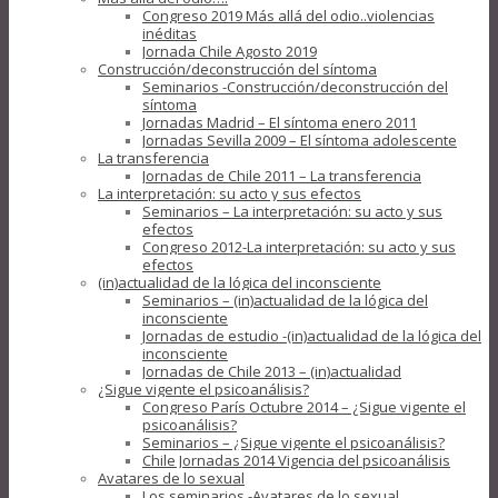
Congreso 2019 Más allá del odio..violencias
inéditas
Jornada Chile Agosto 2019
Construcción/deconstrucción del síntoma
Seminarios -Construcción/deconstrucción del
síntoma
Jornadas Madrid – El síntoma enero 2011
Jornadas Sevilla 2009 – El síntoma adolescente
La transferencia
Jornadas de Chile 2011 – La transferencia
La interpretación: su acto y sus efectos
Seminarios – La interpretación: su acto y sus
efectos
Congreso 2012-La interpretación: su acto y sus
efectos
(in)actualidad de la lógica del inconsciente
Seminarios – (in)actualidad de la lógica del
inconsciente
Jornadas de estudio -(in)actualidad de la lógica del
inconsciente
Jornadas de Chile 2013 – (in)actualidad
¿Sigue vigente el psicoanálisis?
Congreso París Octubre 2014 – ¿Sigue vigente el
psicoanálisis?
Seminarios – ¿Sigue vigente el psicoanálisis?
Chile Jornadas 2014 Vigencia del psicoanálisis
Avatares de lo sexual
Los seminarios -Avatares de lo sexual