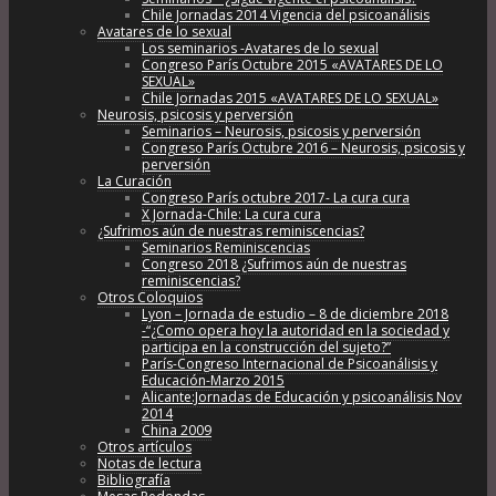
Chile Jornadas 2014 Vigencia del psicoanálisis
Avatares de lo sexual
Los seminarios -Avatares de lo sexual
Congreso París Octubre 2015 «AVATARES DE LO
SEXUAL»
Chile Jornadas 2015 «AVATARES DE LO SEXUAL»
Neurosis, psicosis y perversión
Seminarios – Neurosis, psicosis y perversión
Congreso París Octubre 2016 – Neurosis, psicosis y
perversión
La Curación
Congreso París octubre 2017- La cura cura
X Jornada-Chile: La cura cura
¿Sufrimos aún de nuestras reminiscencias?
Seminarios Reminiscencias
Congreso 2018 ¿Sufrimos aún de nuestras
reminiscencias?
Otros Coloquios
Lyon – Jornada de estudio – 8 de diciembre 2018
-“¿Como opera hoy la autoridad en la sociedad y
participa en la construcción del sujeto?”
París-Congreso Internacional de Psicoanálisis y
Educación-Marzo 2015
Alicante:Jornadas de Educación y psicoanálisis Nov
2014
China 2009
Otros artículos
Notas de lectura
Bibliografía