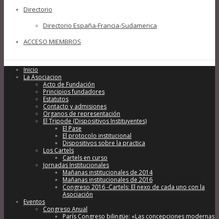
Directorio
Directorio España-Francia-Sudamerica
ACCESO MIEMBROS
Inicio
La Asociacion
Acto de Fundación
Principios fundadores
Estatutos
Contacto y admisiones
Organos de representación
El Tripode (Dispositivos Instituyentes)
El Pase
El protocolo institucional
Dispositivos sobre la practica
Los Cartels
Cartels en curso
Jornadas Institucionales
Mañanas institucionales de 2014
Mañanas institucionales de 2016
Congreso 2016 -Cartels: El nexo de cada uno con la
Asociación
Eventos
Congreso Anual
París Congreso bilingüe: «Las concepciones modernas