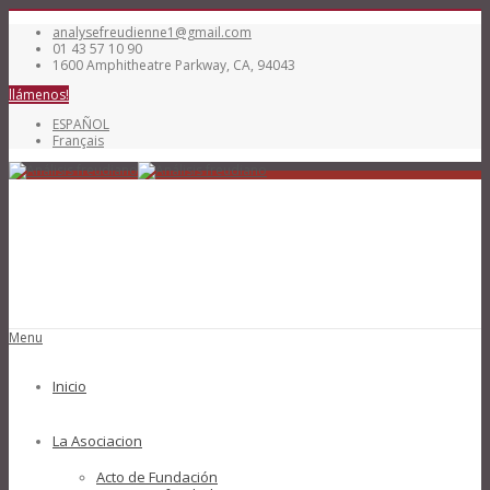
analysefreudienne1@gmail.com
01 43 57 10 90
1600 Amphitheatre Parkway, CA, 94043
llámenos!
ESPAÑOL
Français
Menu
Inicio
La Asociacion
Acto de Fundación