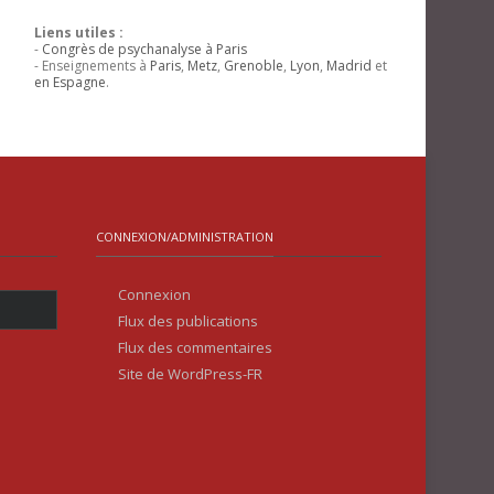
Liens utiles :
-
Congrès de psychanalyse à Paris
- Enseignements à
Paris
,
Metz
,
Grenoble
,
Lyon
,
Madrid
et
en Espagne
.
CONNEXION/ADMINISTRATION
Connexion
Flux des publications
Flux des commentaires
Site de WordPress-FR