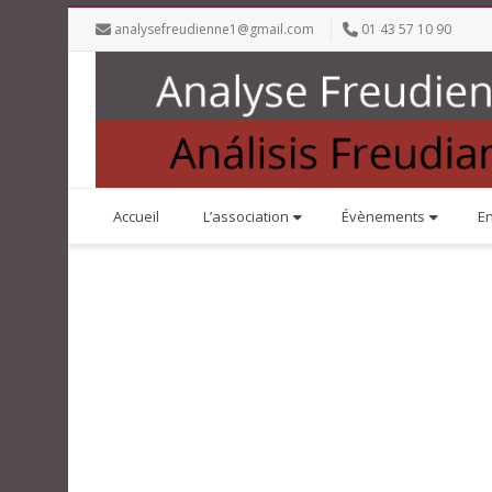
analysefreudienne1@gmail.com
01 43 57 10 90
Accueil
L’association
Évènements
E