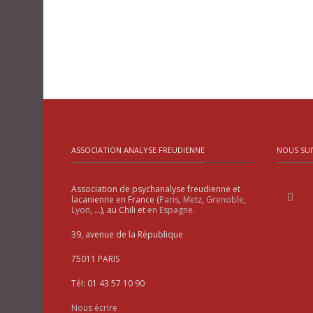
ASSOCIATION ANALYSE FREUDIENNE
NOUS SUI
Association de psychanalyse freudienne et
lacanienne en France (
Paris
,
Metz
,
Grenoble
,
Lyon
, …), au Chili et
en Espagne
.
39, avenue de la République
75011 PARIS
Tél: 01 43 57 10 90
Nous écrire