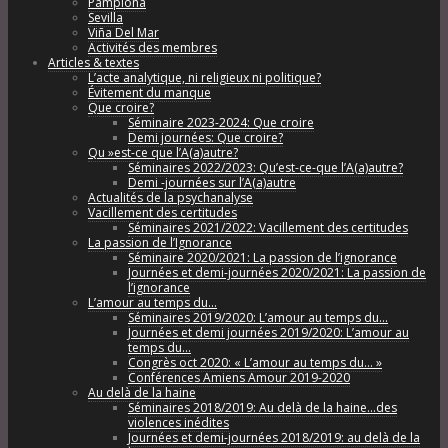
Pamplona
Sevilla
Viña Del Mar
Activités des membres
Articles & textes
L’acte analytique, ni religieux ni politique?
Évitement du manque
Que croire?
Séminaire 2023-2024: Que croire
Demi journées: Que croire?
Qu »est-ce que l’A(a)autre?
Séminaires 2022/2023: Qu’est-ce-que l’A(a)autre?
Demi -journées sur l’A(a)autre
Actualités de la psychanalyse
Vacillement des certitudes
Séminaires 2021/2022: Vacillement des certitudes
La passion de l’Ignorance
Séminaire 2020/2021: La passion de l’ignorance
Journées et demi-journées 2020/2021: La passion de
l’ignorance
L’amour au temps du…
Séminaires 2019/2020: L’amour au temps du…
Journées et demi journées 2019/2020: L’amour au
temps du…
Congrès oct 2020: « L’amour au temps du… »
Conférences Amiens Amour 2019-2020
Au delà de la haine
Séminaires 2018/2019: Au delà de la haine…des
violences inédites
Journées et demi-journées 2018/2019: au delà de la