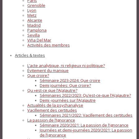
Paris
Grenoble
Lyon
Metz
Alicante
Madrid
Pamplona
Sevilla
Viña Del Mar
Activités des membres
Articles & textes
L’acte analytique, ni religieux ni politique?
Évitement du manque
Que croire?
Séminaire 2023-2024: Que croire
Demi journées: Que croire?
Qu »est-ce que l’A(a)autre?
Séminaires 2022/2023: Qu’est-ce-que l’A(a)autre?
Demi -journées sur l’A(a)autre
Actualités de la psychanalyse
Vacillement des certitudes
Séminaires 2021/2022: Vacillement des certitudes
La passion de l’Ignorance
Séminaire 2020/2021: La passion de l’ignorance
Journées et demi-journées 2020/2021: La passion
de l’ignorance