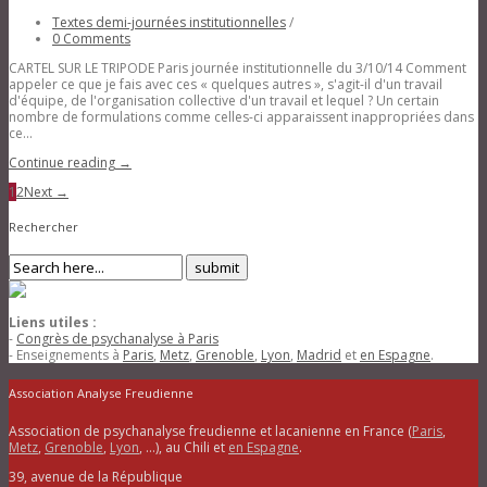
Textes demi-journées institutionnelles
/
0 Comments
CARTEL SUR LE TRIPODE Paris journée institutionnelle du 3/10/14 Comment
appeler ce que je fais avec ces « quelques autres », s'agit-il d'un travail
d'équipe, de l'organisation collective d'un travail et lequel ? Un certain
nombre de formulations comme celles-ci apparaissent inappropriées dans
ce...
Continue reading →
1
2
Next →
Rechercher
Liens utiles :
-
Congrès de psychanalyse à Paris
- Enseignements à
Paris
,
Metz
,
Grenoble
,
Lyon
,
Madrid
et
en Espagne
.
Association Analyse Freudienne
Association de psychanalyse freudienne et lacanienne en France (
Paris
,
Metz
,
Grenoble
,
Lyon
, …), au Chili et
en Espagne
.
39, avenue de la République