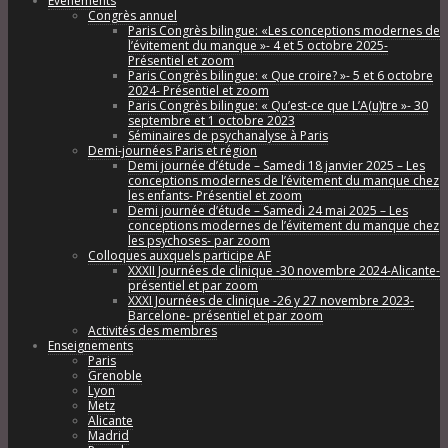
Évènements
Congrès annuel
Paris Congrès bilingue: «Les conceptions modernes de
l’évitement du manque »- 4 et 5 octobre 2025-
Présentiel et zoom
Paris Congrès bilingue: « Que croire? »- 5 et 6 octobre
2024- Présentiel et zoom
Paris Congrès bilingue: « Qu’est-ce que L’A(u)tre »- 30
septembre et 1 octobre 2023
Séminaires de psychanalyse à Paris
Demi-journées Paris et région
Demi journée d’étude – Samedi 18 janvier 2025 – Les
conceptions modernes de l’évitement du manque chez
les enfants- Présentiel et zoom
Demi journée d’étude – Samedi 24 mai 2025 – Les
conceptions modernes de l’évitement du manque chez
les psychoses- par zoom
Colloques auxquels participe AF
XXXII Journées de clinique -30 novembre 2024-Alicante-
présentiel et par zoom
XXXI Journées de clinique -26 y 27 novembre 2023-
Barcelone- présentiel et par zoom
Activités des membres
Enseignements
Paris
Grenoble
Lyon
Metz
Alicante
Madrid