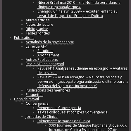
Niteròi Brésil mai 2010 – « le Nom du père dans la
clinique psychanalytique »
Chengdu Chine avril 2009 – « écouter l’enfant, au
regard de l’apport de Françoise Dolto »
Autres articles
Notes de lecture
Bibliographie
Tables rondes
Publications
Actualités de la psychanalyse
La revue AFP
Parutions
Abonnement
Autres Publications
Revue AFP en espagnol
Revue N°1 Analyse Freudienne en espagnol – Avatares
de lo sexual
Revue nº 2 – AFP en espagnol – Neurosis, psicosis y
perversión, ¿psicopatología anticuada o último para la
defensa del sujeto del inconsciente?
Publications des membres
Plaquettes
Liens de travail
Convergencia
Evènements Convergencia
Textes colloques et congrès Convergencia
Jornadas de Clínica
Evènements Jornadas de Clinica
XXIX Journeés de Clinique Psychanalytique XXIX
Jornadas de Clínica Psicoanalítica – 27 de