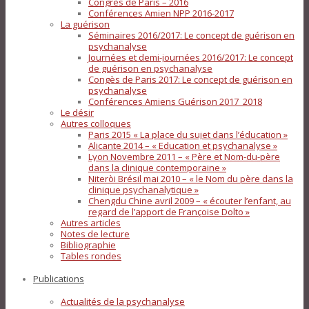
Congrès de Paris – 2016
Conférences Amien NPP 2016-2017
La guérison
Séminaires 2016/2017: Le concept de guérison en
psychanalyse
Journées et demi-journées 2016/2017: Le concept
de guérison en psychanalyse
Congès de Paris 2017: Le concept de guérison en
psychanalyse
Conférences Amiens Guérison 2017_2018
Le désir
Autres colloques
Paris 2015 « La place du sujet dans l’éducation »
Alicante 2014 – « Education et psychanalyse »
Lyon Novembre 2011 – « Père et Nom-du-père
dans la clinique contemporaine »
Niteròi Brésil mai 2010 – « le Nom du père dans la
clinique psychanalytique »
Chengdu Chine avril 2009 – « écouter l’enfant, au
regard de l’apport de Françoise Dolto »
Autres articles
Notes de lecture
Bibliographie
Tables rondes
Publications
Actualités de la psychanalyse