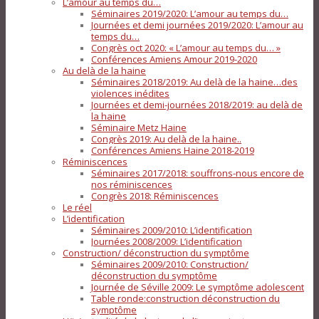
L’amour au temps du…
Séminaires 2019/2020: L’amour au temps du…
Journées et demi journées 2019/2020: L’amour au
temps du…
Congrès oct 2020: « L’amour au temps du… »
Conférences Amiens Amour 2019-2020
Au delà de la haine
Séminaires 2018/2019: Au delà de la haine…des
violences inédites
Journées et demi-journées 2018/2019: au delà de
la haine
Séminaire Metz Haine
Congrès 2019: Au delà de la haine..
Conférences Amiens Haine 2018-2019
Réminiscences
Séminaires 2017/2018: souffrons-nous encore de
nos réminiscences
Congrès 2018: Réminiscences
Le réel
L’identification
Séminaires 2009/2010: L’identification
Journées 2008/2009: L’identification
Construction/ déconstruction du symptôme
Séminaires 2009/2010: Construction/
déconstruction du symptôme
Journée de Séville 2009: Le symptôme adolescent
Table ronde:construction déconstruction du
symptôme