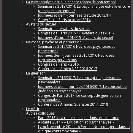
La psychanalyse est-elle encore (dans) de son temps?
Séminaires 2013/2014: La psychanalyse est-elle encore
(dans) de son temps ?
Journées et demi-journées d’étude 2013/14
Congrès de Paris octobre 2014
Avatars du sexuel
Séminaires – Avatars du sexuel
Congrès de Paris 2015 : « Avatars du sexuel »
journées d’étude 2014/15 -Avatars du sexuel
Névrose, psychose et perversion
Séminaires 2015/2016 Névroses psychoses et
perversions
Journées demi-journées 2015/2016 Névroses
psychoses perversions
Congrès de Paris – 2016
Conférences Amien NPP 2016-2017
La guérison
Séminaires 2016/2017: Le concept de guérison en
psychanalyse
Journées et demi-journées 2016/2017: Le concept de
guérison en psychanalyse
Congès de Paris 2017: Le concept de guérison en
psychanalyse
Conférences Amiens Guérison 2017_2018
Le désir
Autres colloques
Paris 2015 « La place du sujet dans l’éducation »
Alicante 2014 – « Education et psychanalyse »
Lyon Novembre 2011 – « Père et Nom-du-père dans la
clinique contemporaine »