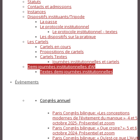
Statuts
Contacts et admissions
Instances
Dispositifs instituants/Tripode
La passe
Le protocole institutionnel
Le protocole institutionnel – textes
Les dispositifs sur la pratique
Les Cartels
Cartels en cours
Propositions de cartels
Cartels Textes
Journées institutionnelles et cartels
Demi-journées institutionnelles d’AF
Textes demi-journées institutionnelles
Évènements
Congrès annuel
Paris Congrès bilingue: «Les conceptions
modernes de l’évitement du manque »- 4 et 5
octobre 2025- Présentiel et zoom
Paris Congrès bilingue: « Que croire? »- 5 et 6
octobre 2024- Présentiel et zoom
Paris Congrès bilingue: « Qu’est-ce que L’A(u)tr