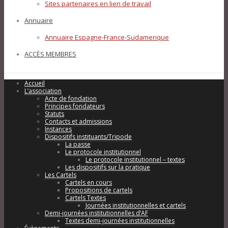
Sites partenaires en lien de travail
Annuaire
Annuaire Espagne-France-Sudamerique
ACCÈS MEMBRES
Accueil
L’association
Acte de fondation
Principes fondateurs
Statuts
Contacts et admissions
Instances
Dispositifs instituants/Tripode
La passe
Le protocole institutionnel
Le protocole institutionnel – textes
Les dispositifs sur la pratique
Les Cartels
Cartels en cours
Propositions de cartels
Cartels Textes
Journées institutionnelles et cartels
Demi-journées institutionnelles d’AF
Textes demi-journées institutionnelles