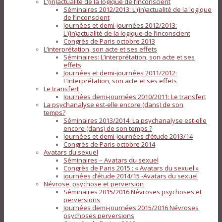
L'(in)actualité de la logique de l’inconscient
Séminaires 2012/2013: L'(in)actualité de la logique
de l’inconscient
Journées et demi-journées 2012/2013:
L'(in)actualité de la logique de l’inconscient
Congrès de Paris octobre 2013
L’interprétation, son acte et ses effets
Séminaires: L’interprétation, son acte et ses
effets
Journées et demi-journées 2011/2012:
L’interprétation, son acte et ses effets
Le transfert
Journées demi-journées 2010/2011: Le transfert
La psychanalyse est-elle encore (dans) de son
temps?
Séminaires 2013/2014: La psychanalyse est-elle
encore (dans) de son temps ?
Journées et demi-journées d’étude 2013/14
Congrès de Paris octobre 2014
Avatars du sexuel
Séminaires – Avatars du sexuel
Congrès de Paris 2015 : « Avatars du sexuel »
journées d’étude 2014/15 -Avatars du sexuel
Névrose, psychose et perversion
Séminaires 2015/2016 Névroses psychoses et
perversions
Journées demi-journées 2015/2016 Névroses
psychoses perversions