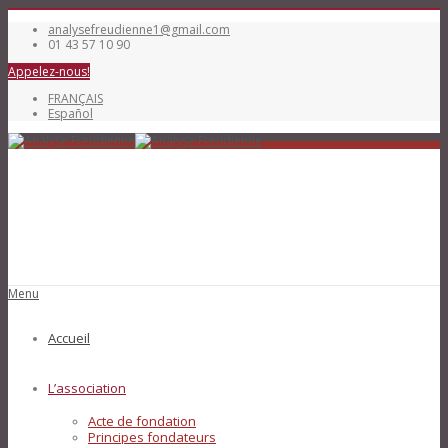
analysefreudienne1@gmail.com
01 43 57 10 90
Appelez-nous!
FRANÇAIS
Español
Menu
Accueil
L’association
Acte de fondation
Principes fondateurs