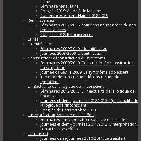
haine
Séminaire Metz Haine
Congrès 2019: Au delà de la haine..
Conférences Amiens Haine 2018-2019
Réminiscences
Séminaires 2017/2018: souffrons-nous encore de nos
réminiscences
Congrès 2018: Réminiscences
Le réel
L’identification
Séminaires 2009/2010: L’identification
Journées 2008/2009: L’identification
Construction/ déconstruction du symptôme
Séminaires 2009/2010: Construction/ déconstruction
du symptôme
Journée de Séville 2009: Le symptôme adolescent
Table ronde:construction déconstruction du
symptôme
L'(in)actualité de la logique de l’inconscient
Séminaires 2012/2013: L'(in)actualité de la logique de
l’inconscient
Journées et demi-journées 2012/2013: L'(in)actualité de
la logique de l’inconscient
Congrès de Paris octobre 2013
L’interprétation, son acte et ses effets
Séminaires: L’interprétation, son acte et ses effets
Journées et demi-journées 2011/2012: L’interprétation,
son acte et ses effets
Le transfert
Journées demi-journées 2010/2011: Le transfert