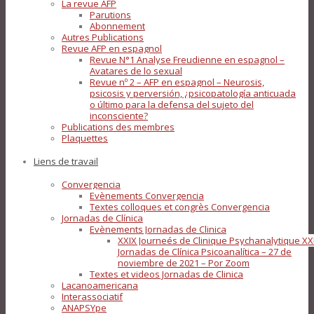
La revue AFP
Parutions
Abonnement
Autres Publications
Revue AFP en espagnol
Revue N°1 Analyse Freudienne en espagnol –
Avatares de lo sexual
Revue nº 2 – AFP en espagnol – Neurosis,
psicosis y perversión, ¿psicopatología anticuada
o último para la defensa del sujeto del
inconsciente?
Publications des membres
Plaquettes
Liens de travail
Convergencia
Evènements Convergencia
Textes colloques et congrès Convergencia
Jornadas de Clínica
Evènements Jornadas de Clinica
XXIX Journeés de Clinique Psychanalytique XX
Jornadas de Clínica Psicoanalítica – 27 de
noviembre de 2021 – Por Zoom
Textes et videos Jornadas de Clinica
Lacanoamericana
Interassociatif
ANAPSYpe