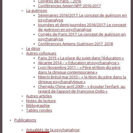
Congrès de Paris – 2016
Conférences Amien NPP 2016-2017
La guérison
Séminaires 2016/2017: Le concept de guérison en
psychanalyse
Journées et demi-journées 2016/2017: Le concept
de guérison en psychanalyse
Congès de Paris 2017: Le concept de guérison en
psychanalyse
Conférences Amiens Guérison 2017_2018
Le désir
Autres colloques
Paris 2015 « La place du sujet dans l’éducation »
Alicante 2014 – « Education et psychanalyse »
Lyon Novembre 2011 – « Père et Nom-du-père
dans la clinique contemporaine »
Niteròi Brésil mai 2010 – « le Nom du père dans la
clinique psychanalytique »
Chengdu Chine avril 2009 – « écouter l’enfant, au
regard de l’apport de Françoise Dolto »
Autres articles
Notes de lecture
Bibliographie
Tables rondes
Publications
Actualités de la psychanalyse