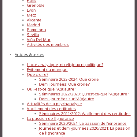
Paris
Grenoble
Lyon
Metz
Alicante
Madrid
Pamplona
Sevilla
Viña Del Mar
Activités des membres
Articles & textes
L’acte analytique, ni religieux ni politique?
Évitement du manque
Que croire?
Séminaire 2023-2024: Que croire
Demi journées: Que croire?
Qu »est-ce que l’A(a)autre?
Séminaires 2022/2023: Qu’est-ce-que l’A(a)autre?
Demi -journées sur l’A(a)autre
Actualités de la psychanalyse
Vacillement des certitudes
Séminaires 2021/2022: Vacillement des certitudes
La passion de l’Ignorance
Séminaire 2020/2021: La passion de l’ignorance
Journées et demi-journées 2020/2021: La passion
de l’ignorance