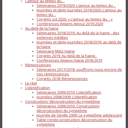
L’amour au temps du…
Séminaires 2019/2020: L’amour au temps du…
Journées et demi journées 2019/2020: L’amour au
temps du…
Congrès oct 2020: « L’amour au temps du… »
Conférences Amiens Amour 2019-2020
Au delà de la haine
Séminaires 2018/2019: Au delà de la haine…des
violences inédites
Journées et demi-journées 2018/2019: au delà de
la haine
Séminaire Metz Haine
Congrès 2019: Au delà de la haine..
Conférences Amiens Haine 2018-2019
Réminiscences
Séminaires 2017/2018: souffrons-nous encore de
nos réminiscences
Congrès 2018: Réminiscences
Le réel
L’identification
Séminaires 2009/2010: L’identification
Journées 2008/2009: L’identification
Construction/ déconstruction du symptôme
Séminaires 2009/2010: Construction/
déconstruction du symptôme
Journée de Séville 2009: Le symptôme adolescent
Table ronde:construction déconstruction du
symptôme