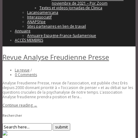
noviembre de 2021 – Por Zoom
Textes et videos Jornadas de Clinica
Lacanoamericana
Interassociatif
ANAPSYpe
Sites partenaires en lien de travail
Annuaire
Annuaire Espagne-France-Sudamerique
ACCÈS MEMBRES
Revue Analyse Freudienne Presse
La revue
/
0 Comments
Analyse Freudienne Presse, revue de l’association, est publiée chez Erès
depuis 2000 donnant priorité à « l’occasion de penser » et au débat sur les
questions cruciales de la psychanalyse de notre temps. L’association
Analyse freudienne prendra position et fera...
Continue reading →
Rechercher