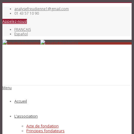
analysefreudienne1@gmail.com
01 43 57 10 90
Appelez-nous!
FRANÇAIS
Español
Menu
Accueil
L’association
Acte de fondation
Principes fondateurs