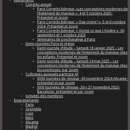
Évènements
Congrès annuel
Paris Congrès bilingue: «Les conceptions modernes de
l’évitement du manque »- 4 et 5 octobre 2025-
Présentiel et zoom
Paris Congrès bilingue: « Que croire? »- 5 et 6 octobre
2024- Présentiel et zoom
Paris Congrès bilingue: « Qu’est-ce que L’A(u)tre »- 30
septembre et 1 octobre 2023
Séminaires de psychanalyse à Paris
Demi-journées Paris et région
Demi journée d’étude – Samedi 18 janvier 2025 – Les
conceptions modernes de l’évitement du manque chez
les enfants- Présentiel et zoom
Demi journée d’étude – Samedi 24 mai 2025 – Les
conceptions modernes de l’évitement du manque chez
les psychoses- par zoom
Colloques auxquels participe AF
XXXII Journées de clinique -30 novembre 2024-Alicante-
présentiel et par zoom
XXXI Journées de clinique -26 y 27 novembre 2023-
Barcelone- présentiel et par zoom
Activités des membres
Enseignements
Paris
Grenoble
Lyon
Metz
Alicante
Madrid