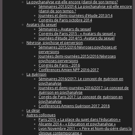
La psychanalyse est-elle encore (dans) de son temps?
Séminaires 2013/2014: La psychanalyse est-elle encore
(dans) de son temps ?
Journées et demi-journées d’étude 2013/14
Congrès de Paris octobre 2014
Avatars du sexuel
Séminaires – Avatars du sexuel
Congrès de Paris 2015 : « Avatars du sexuel »
journées d’étude 2014/15 -Avatars du sexuel
Névrose, psychose et perversion
Séminaires 2015/2016 Névroses psychoses et
perversions
Journées demi-journées 2015/2016 Névroses
psychoses perversions
Congrès de Paris – 2016
Conférences Amien NPP 2016-2017
La guérison
Séminaires 2016/2017: Le concept de guérison en
psychanalyse
Journées et demi-journées 2016/2017: Le concept de
guérison en psychanalyse
Congès de Paris 2017: Le concept de guérison en
psychanalyse
Conférences Amiens Guérison 2017_2018
Le désir
Autres colloques
Paris 2015 « La place du sujet dans l’éducation »
Alicante 2014 – « Education et psychanalyse »
Lyon Novembre 2011 – « Père et Nom-du-père dans la
clinique contemporaine »