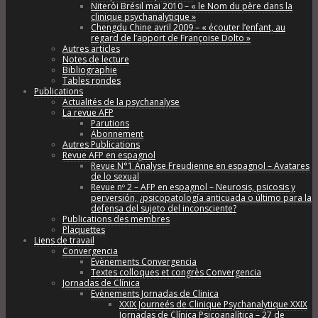
Niteròi Brésil mai 2010 – « le Nom du père dans la
clinique psychanalytique »
Chengdu Chine avril 2009 – « écouter l’enfant, au
regard de l’apport de Françoise Dolto »
Autres articles
Notes de lecture
Bibliographie
Tables rondes
Publications
Actualités de la psychanalyse
La revue AFP
Parutions
Abonnement
Autres Publications
Revue AFP en espagnol
Revue N°1 Analyse Freudienne en espagnol – Avatares
de lo sexual
Revue nº 2 – AFP en espagnol – Neurosis, psicosis y
perversión, ¿psicopatología anticuada o último para la
defensa del sujeto del inconsciente?
Publications des membres
Plaquettes
Liens de travail
Convergencia
Evènements Convergencia
Textes colloques et congrès Convergencia
Jornadas de Clínica
Evènements Jornadas de Clinica
XXIX Journeés de Clinique Psychanalytique XXIX
Jornadas de Clínica Psicoanalítica – 27 de