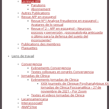
La revue AFP
Parutions
Abonnement
Autres Publications
Revue AFP en espagnol
Revue N°1 Analyse Freudienne en espagnol –
Avatares de lo sexual
Revue nº 2 – AFP en espagnol – Neurosis,
psicosis y perversión, ¿psicopatología anticuada
o último para la defensa del sujeto del
inconsciente?
Publications des membres
Plaquettes
Liens de travail
Convergencia
Evènements Convergencia
Textes colloques et congrès Convergencia
Jornadas de Clínica
Evènements Jornadas de Clinica
XXIX Journeés de Clinique Psychanalytique XX
Jornadas de Clínica Psicoanalítica – 27 de
noviembre de 2021 – Por Zoom
Textes et videos Jornadas de Clinica
Lacanoamericana
Interassociatif
ANAPSYpe