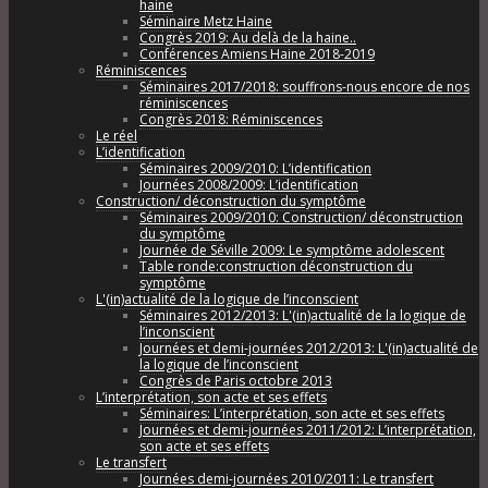
haine
Séminaire Metz Haine
Congrès 2019: Au delà de la haine..
Conférences Amiens Haine 2018-2019
Réminiscences
Séminaires 2017/2018: souffrons-nous encore de nos
réminiscences
Congrès 2018: Réminiscences
Le réel
L’identification
Séminaires 2009/2010: L’identification
Journées 2008/2009: L’identification
Construction/ déconstruction du symptôme
Séminaires 2009/2010: Construction/ déconstruction
du symptôme
Journée de Séville 2009: Le symptôme adolescent
Table ronde:construction déconstruction du
symptôme
L'(in)actualité de la logique de l’inconscient
Séminaires 2012/2013: L'(in)actualité de la logique de
l’inconscient
Journées et demi-journées 2012/2013: L'(in)actualité de
la logique de l’inconscient
Congrès de Paris octobre 2013
L’interprétation, son acte et ses effets
Séminaires: L’interprétation, son acte et ses effets
Journées et demi-journées 2011/2012: L’interprétation,
son acte et ses effets
Le transfert
Journées demi-journées 2010/2011: Le transfert