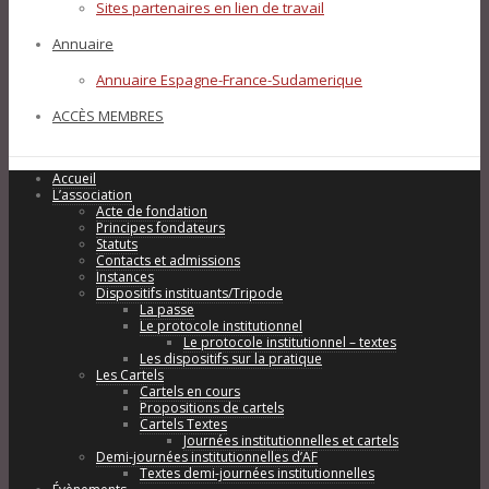
Sites partenaires en lien de travail
Annuaire
Annuaire Espagne-France-Sudamerique
ACCÈS MEMBRES
Accueil
L’association
Acte de fondation
Principes fondateurs
Statuts
Contacts et admissions
Instances
Dispositifs instituants/Tripode
La passe
Le protocole institutionnel
Le protocole institutionnel – textes
Les dispositifs sur la pratique
Les Cartels
Cartels en cours
Propositions de cartels
Cartels Textes
Journées institutionnelles et cartels
Demi-journées institutionnelles d’AF
Textes demi-journées institutionnelles