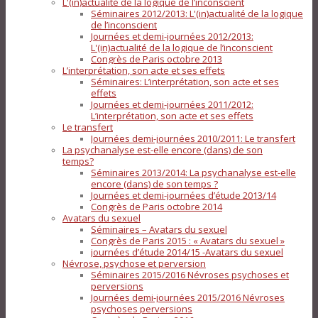
L'(in)actualité de la logique de l’inconscient
Séminaires 2012/2013: L'(in)actualité de la logique
de l’inconscient
Journées et demi-journées 2012/2013:
L'(in)actualité de la logique de l’inconscient
Congrès de Paris octobre 2013
L’interprétation, son acte et ses effets
Séminaires: L’interprétation, son acte et ses
effets
Journées et demi-journées 2011/2012:
L’interprétation, son acte et ses effets
Le transfert
Journées demi-journées 2010/2011: Le transfert
La psychanalyse est-elle encore (dans) de son
temps?
Séminaires 2013/2014: La psychanalyse est-elle
encore (dans) de son temps ?
Journées et demi-journées d’étude 2013/14
Congrès de Paris octobre 2014
Avatars du sexuel
Séminaires – Avatars du sexuel
Congrès de Paris 2015 : « Avatars du sexuel »
journées d’étude 2014/15 -Avatars du sexuel
Névrose, psychose et perversion
Séminaires 2015/2016 Névroses psychoses et
perversions
Journées demi-journées 2015/2016 Névroses
psychoses perversions