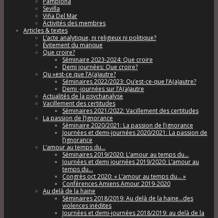
Pamplona
Sevilla
Viña Del Mar
Activités des membres
Articles & textes
L’acte analytique, ni religieux ni politique?
Évitement du manque
Que croire?
Séminaire 2023-2024: Que croire
Demi journées: Que croire?
Qu »est-ce que l’A(a)autre?
Séminaires 2022/2023: Qu’est-ce-que l’A(a)autre?
Demi -journées sur l’A(a)autre
Actualités de la psychanalyse
Vacillement des certitudes
Séminaires 2021/2022: Vacillement des certitudes
La passion de l’Ignorance
Séminaire 2020/2021: La passion de l’ignorance
Journées et demi-journées 2020/2021: La passion de
l’ignorance
L’amour au temps du…
Séminaires 2019/2020: L’amour au temps du…
Journées et demi journées 2019/2020: L’amour au
temps du…
Congrès oct 2020: « L’amour au temps du… »
Conférences Amiens Amour 2019-2020
Au delà de la haine
Séminaires 2018/2019: Au delà de la haine…des
violences inédites
Journées et demi-journées 2018/2019: au delà de la