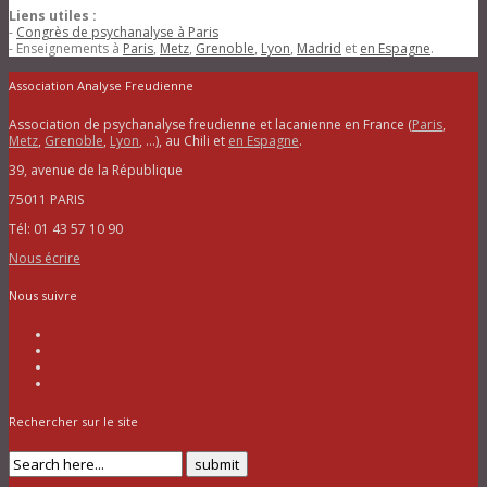
Liens utiles :
-
Congrès de psychanalyse à Paris
- Enseignements à
Paris
,
Metz
,
Grenoble
,
Lyon
,
Madrid
et
en Espagne
.
Association Analyse Freudienne
Association de psychanalyse freudienne et lacanienne en France (
Paris
,
Metz
,
Grenoble
,
Lyon
, …), au Chili et
en Espagne
.
39, avenue de la République
75011 PARIS
Tél: 01 43 57 10 90
Nous écrire
Nous suivre
Rechercher sur le site