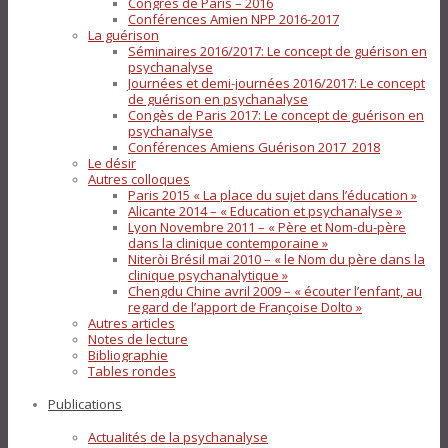
Congrès de Paris – 2016
Conférences Amien NPP 2016-2017
La guérison
Séminaires 2016/2017: Le concept de guérison en
psychanalyse
Journées et demi-journées 2016/2017: Le concept
de guérison en psychanalyse
Congès de Paris 2017: Le concept de guérison en
psychanalyse
Conférences Amiens Guérison 2017_2018
Le désir
Autres colloques
Paris 2015 « La place du sujet dans l’éducation »
Alicante 2014 – « Education et psychanalyse »
Lyon Novembre 2011 – « Père et Nom-du-père
dans la clinique contemporaine »
Niteròi Brésil mai 2010 – « le Nom du père dans la
clinique psychanalytique »
Chengdu Chine avril 2009 – « écouter l’enfant, au
regard de l’apport de Françoise Dolto »
Autres articles
Notes de lecture
Bibliographie
Tables rondes
Publications
Actualités de la psychanalyse