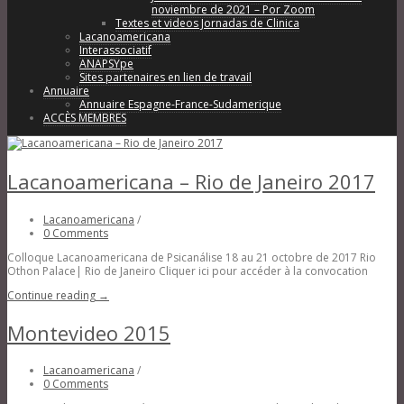
noviembre de 2021 – Por Zoom
Textes et videos Jornadas de Clinica
Lacanoamericana
Interassociatif
ANAPSYpe
Sites partenaires en lien de travail
Annuaire
Annuaire Espagne-France-Sudamerique
ACCÈS MEMBRES
Lacanoamericana – Rio de Janeiro 2017
Lacanoamericana
/
0 Comments
Colloque Lacanoamericana de Psicanálise 18 au 21 octobre de 2017 Rio
Othon Palace| Rio de Janeiro Cliquer ici pour accéder à la convocation
Continue reading →
Montevideo 2015
Lacanoamericana
/
0 Comments