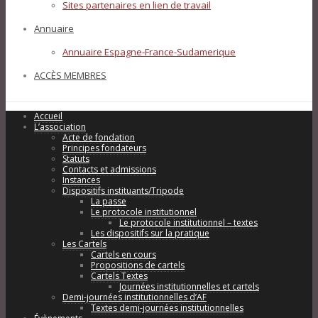
Sites partenaires en lien de travail
Annuaire
Annuaire Espagne-France-Sudamerique
ACCÈS MEMBRES
Accueil
L’association
Acte de fondation
Principes fondateurs
Statuts
Contacts et admissions
Instances
Dispositifs instituants/Tripode
La passe
Le protocole institutionnel
Le protocole institutionnel – textes
Les dispositifs sur la pratique
Les Cartels
Cartels en cours
Propositions de cartels
Cartels Textes
Journées institutionnelles et cartels
Demi-journées institutionnelles d’AF
Textes demi-journées institutionnelles