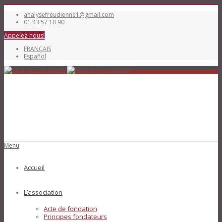
analysefreudienne1@gmail.com
01 43 57 10 90
Appelez-nous!
FRANÇAIS
Español
Menu
Accueil
L’association
Acte de fondation
Principes fondateurs