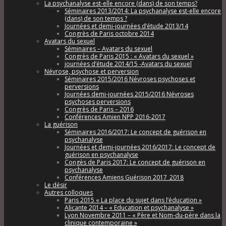
La psychanalyse est-elle encore (dans) de son temps?
Séminaires 2013/2014: La psychanalyse est-elle encore
(dans) de son temps ?
Journées et demi-journées d’étude 2013/14
Congrès de Paris octobre 2014
Avatars du sexuel
Séminaires – Avatars du sexuel
Congrès de Paris 2015 : « Avatars du sexuel »
journées d’étude 2014/15 -Avatars du sexuel
Névrose, psychose et perversion
Séminaires 2015/2016 Névroses psychoses et
perversions
Journées demi-journées 2015/2016 Névroses
psychoses perversions
Congrès de Paris – 2016
Conférences Amien NPP 2016-2017
La guérison
Séminaires 2016/2017: Le concept de guérison en
psychanalyse
Journées et demi-journées 2016/2017: Le concept de
guérison en psychanalyse
Congès de Paris 2017: Le concept de guérison en
psychanalyse
Conférences Amiens Guérison 2017_2018
Le désir
Autres colloques
Paris 2015 « La place du sujet dans l’éducation »
Alicante 2014 – « Education et psychanalyse »
Lyon Novembre 2011 – « Père et Nom-du-père dans la
clinique contemporaine »