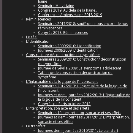
haine
Séminaire Metz Haine
Congrès 2019: Au delà de la haine..
Conférences Amiens Haine 2018-2019
Réminiscences
Séminaires 2017/2018: souffrons-nous encore de nos
réminiscences
Congrès 2018: Réminiscences
Le réel
L’identification
Séminaires 2009/2010: L’identification
Journées 2008/2009: L’identification
Construction/ déconstruction du symptôme
Séminaires 2009/2010: Construction/ déconstruction
du symptôme
Journée de Séville 2009: Le symptôme adolescent
Table ronde:construction déconstruction du
symptôme
L'(in)actualité de la logique de l’inconscient
Séminaires 2012/2013: L'(in)actualité de la logique de
l’inconscient
Journées et demi-journées 2012/2013: L'(in)actualité de
la logique de l’inconscient
Congrès de Paris octobre 2013
L’interprétation, son acte et ses effets
Séminaires: L’interprétation, son acte et ses effets
Journées et demi-journées 2011/2012: L’interprétation,
son acte et ses effets
Le transfert
Journées demi-journées 2010/2011: Le transfert