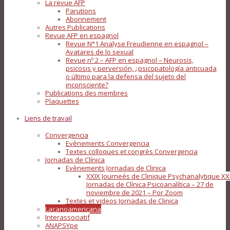
La revue AFP
Parutions
Abonnement
Autres Publications
Revue AFP en espagnol
Revue N°1 Analyse Freudienne en espagnol –
Avatares de lo sexual
Revue nº 2 – AFP en espagnol – Neurosis,
psicosis y perversión, ¿psicopatología anticuada
o último para la defensa del sujeto del
inconsciente?
Publications des membres
Plaquettes
Liens de travail
Convergencia
Evènements Convergencia
Textes colloques et congrès Convergencia
Jornadas de Clínica
Evènements Jornadas de Clinica
XXIX Journeés de Clinique Psychanalytique XX
Jornadas de Clínica Psicoanalítica – 27 de
noviembre de 2021 – Por Zoom
Textes et videos Jornadas de Clinica
Lacanoamericana
Interassociatif
ANAPSYpe