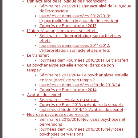
L'(in)actualité de la logique de l’inconscient
Séminaires 2012/2013: L'(in)actualité de la logique
de l’inconscient
Journées et demi-journées 2012/2013:
L'(in)actualité de la logique de l’inconscient
Congrès de Paris octobre 2013
L’interprétation, son acte et ses effets
Séminaires: L’interprétation, son acte et ses
effets
Journées et demi-journées 2011/2012:
L’interprétation, son acte et ses effets
Le transfert
Journées demi-journées 2010/2011: Le transfert
La psychanalyse est-elle encore (dans) de son
temps?
Séminaires 2013/2014: La psychanalyse est-elle
encore (dans) de son temps ?
Journées et demi-journées d’étude 2013/14
Congrès de Paris octobre 2014
Avatars du sexuel
Séminaires – Avatars du sexuel
Congrès de Paris 2015 : « Avatars du sexuel »
journées d’étude 2014/15 -Avatars du sexuel
Névrose, psychose et perversion
Séminaires 2015/2016 Névroses psychoses et
perversions
Journées demi-journées 2015/2016 Névroses
psychoses perversions