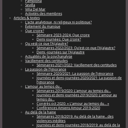
Pamplona
Sevilla
Viña Del Mar
Activités des membres
Articles & textes
L’acte analytique, ni religieux ni politique?
Évitement du manque
Que croire?
Séminaire 2023-2024: Que croire
Demi journées: Que croire?
Qu »est-ce que l’A(a)autre?
Séminaires 2022/2023: Qu’est-ce-que l’A(a)autre?
Demi -journées sur l’A(a)autre
Actualités de la psychanalyse
Vacillement des certitudes
Séminaires 2021/2022: Vacillement des certitudes
La passion de l’Ignorance
Séminaire 2020/2021: La passion de l’ignorance
Journées et demi-journées 2020/2021: La passion de
l’ignorance
L’amour au temps du…
Séminaires 2019/2020: L’amour au temps du…
Journées et demi journées 2019/2020: L’amour au
temps du…
Congrès oct 2020: « L’amour au temps du… »
Conférences Amiens Amour 2019-2020
Au delà de la haine
Séminaires 2018/2019: Au delà de la haine…des
violences inédites
Journées et demi-journées 2018/2019: au delà de la