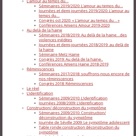
L’amour au temps du…
Séminaires 2019/2020: L’amour au temps du…
Journées et demi journées 2019/2020: L’amour au
temps du…
Congrès oct 2020: « L’amour au temps du… »
Conférences Amiens Amour 2019-2020
Au delà de la haine
Séminaires 2018/2019: Au delà de la haine…des
violences inédites
Journées et demi-journées 2018/2019: au delà de
la haine
Séminaire Metz Haine
Congrès 2019: Au delà de la haine..
Conférences Amiens Haine 2018-2019
Réminiscences
Séminaires 2017/2018: souffrons-nous encore de
nos réminiscences
Congrès 2018: Réminiscences
Le réel
L’identification
Séminaires 2009/2010: L’identification
Journées 2008/2009: L’identification
Construction/ déconstruction du symptôme
Séminaires 2009/2010: Construction/
déconstruction du symptôme
Journée de Séville 2009: Le symptôme adolescent
Table ronde:construction déconstruction du
symptôme