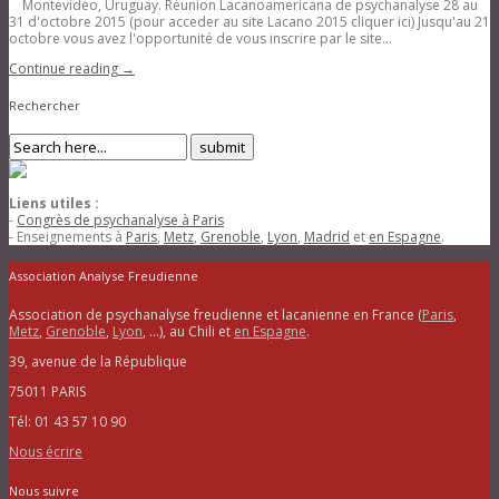
Montevideo, Uruguay. Réunion Lacanoamericana de psychanalyse 28 au
31 d'octobre 2015 (pour acceder au site Lacano 2015 cliquer ici) Jusqu'au 21
octobre vous avez l'opportunité de vous inscrire par le site...
Continue reading →
Rechercher
Liens utiles :
-
Congrès de psychanalyse à Paris
- Enseignements à
Paris
,
Metz
,
Grenoble
,
Lyon
,
Madrid
et
en Espagne
.
Association Analyse Freudienne
Association de psychanalyse freudienne et lacanienne en France (
Paris
,
Metz
,
Grenoble
,
Lyon
, …), au Chili et
en Espagne
.
39, avenue de la République
75011 PARIS
Tél: 01 43 57 10 90
Nous écrire
Nous suivre