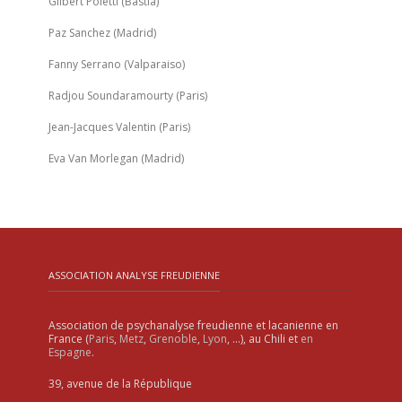
Gilbert Poletti (Bastia)
Paz Sanchez (Madrid)
Fanny Serrano (Valparaiso)
Radjou Soundaramourty (Paris)
Jean-Jacques Valentin (Paris)
Eva Van Morlegan (Madrid)
ASSOCIATION ANALYSE FREUDIENNE
Association de psychanalyse freudienne et lacanienne en
France (
Paris
,
Metz
,
Grenoble
,
Lyon
, …), au Chili et
en
Espagne
.
39, avenue de la République