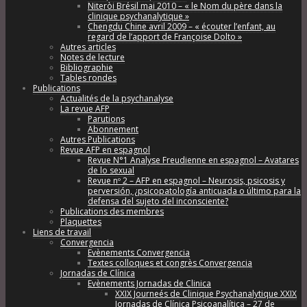
Niteròi Brésil mai 2010 – « le Nom du père dans la
clinique psychanalytique »
Chengdu Chine avril 2009 – « écouter l’enfant, au
regard de l’apport de Françoise Dolto »
Autres articles
Notes de lecture
Bibliographie
Tables rondes
Publications
Actualités de la psychanalyse
La revue AFP
Parutions
Abonnement
Autres Publications
Revue AFP en espagnol
Revue N°1 Analyse Freudienne en espagnol – Avatares
de lo sexual
Revue nº 2 – AFP en espagnol – Neurosis, psicosis y
perversión, ¿psicopatología anticuada o último para la
defensa del sujeto del inconsciente?
Publications des membres
Plaquettes
Liens de travail
Convergencia
Evènements Convergencia
Textes colloques et congrès Convergencia
Jornadas de Clínica
Evènements Jornadas de Clinica
XXIX Journeés de Clinique Psychanalytique XXIX
Jornadas de Clínica Psicoanalítica – 27 de