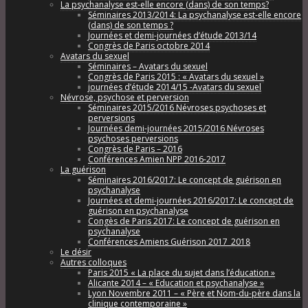
La psychanalyse est-elle encore (dans) de son temps?
Séminaires 2013/2014: La psychanalyse est-elle encore
(dans) de son temps ?
Journées et demi-journées d’étude 2013/14
Congrès de Paris octobre 2014
Avatars du sexuel
Séminaires – Avatars du sexuel
Congrès de Paris 2015 : « Avatars du sexuel »
journées d’étude 2014/15 -Avatars du sexuel
Névrose, psychose et perversion
Séminaires 2015/2016 Névroses psychoses et
perversions
Journées demi-journées 2015/2016 Névroses
psychoses perversions
Congrès de Paris – 2016
Conférences Amien NPP 2016-2017
La guérison
Séminaires 2016/2017: Le concept de guérison en
psychanalyse
Journées et demi-journées 2016/2017: Le concept de
guérison en psychanalyse
Congès de Paris 2017: Le concept de guérison en
psychanalyse
Conférences Amiens Guérison 2017_2018
Le désir
Autres colloques
Paris 2015 « La place du sujet dans l’éducation »
Alicante 2014 – « Education et psychanalyse »
Lyon Novembre 2011 – « Père et Nom-du-père dans la
clinique contemporaine »