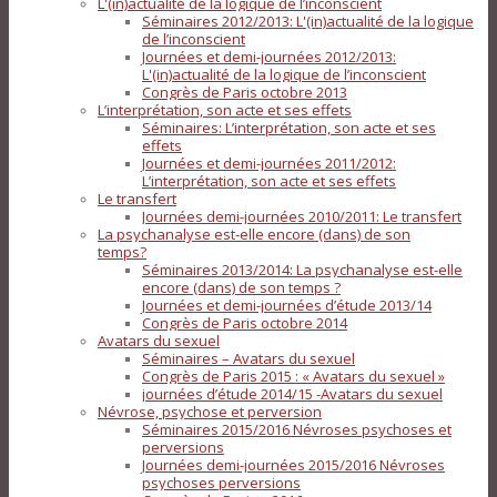
L'(in)actualité de la logique de l’inconscient
Séminaires 2012/2013: L'(in)actualité de la logique
de l’inconscient
Journées et demi-journées 2012/2013:
L'(in)actualité de la logique de l’inconscient
Congrès de Paris octobre 2013
L’interprétation, son acte et ses effets
Séminaires: L’interprétation, son acte et ses
effets
Journées et demi-journées 2011/2012:
L’interprétation, son acte et ses effets
Le transfert
Journées demi-journées 2010/2011: Le transfert
La psychanalyse est-elle encore (dans) de son
temps?
Séminaires 2013/2014: La psychanalyse est-elle
encore (dans) de son temps ?
Journées et demi-journées d’étude 2013/14
Congrès de Paris octobre 2014
Avatars du sexuel
Séminaires – Avatars du sexuel
Congrès de Paris 2015 : « Avatars du sexuel »
journées d’étude 2014/15 -Avatars du sexuel
Névrose, psychose et perversion
Séminaires 2015/2016 Névroses psychoses et
perversions
Journées demi-journées 2015/2016 Névroses
psychoses perversions