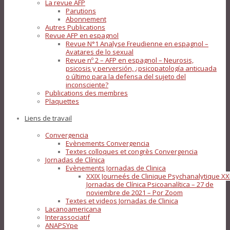
La revue AFP
Parutions
Abonnement
Autres Publications
Revue AFP en espagnol
Revue N°1 Analyse Freudienne en espagnol –
Avatares de lo sexual
Revue nº 2 – AFP en espagnol – Neurosis,
psicosis y perversión, ¿psicopatología anticuada
o último para la defensa del sujeto del
inconsciente?
Publications des membres
Plaquettes
Liens de travail
Convergencia
Evènements Convergencia
Textes colloques et congrès Convergencia
Jornadas de Clínica
Evènements Jornadas de Clinica
XXIX Journeés de Clinique Psychanalytique XX
Jornadas de Clínica Psicoanalítica – 27 de
noviembre de 2021 – Por Zoom
Textes et videos Jornadas de Clinica
Lacanoamericana
Interassociatif
ANAPSYpe