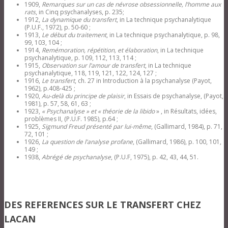
1909,
Remarques sur un cas de névrose obsessionnelle, l’homme aux
rats
, in Cinq psychanalyses, p. 235;
1912,
La dynamique du transfert
, in La technique psychanalytique
(P.U.F., 1972), p. 50-60 ;
1913,
Le début du traitement
, in La technique psychanalytique, p. 98,
99, 103, 104 ;
1914,
Remémoration, répétition, et élaboration
, in La technique
psychanalytique, p. 109, 112, 113, 114 ;
1915,
Observation sur l’amour de transfert
, in La technique
psychanalytique, 118, 119, 121, 122, 124, 127 ;
1916,
Le transfert
, ch. 27 in Introduction à la psychanalyse (Payot,
1962), p.408-425 ;
1920,
Au-delà du principe de plaisir
, in Essais de psychanalyse, (Payot,
1981), p. 57, 58, 61, 63 ;
1923,
« Psychanalyse » et « théorie de la libido
» , in Résultats, idées,
problèmes II, (P.U.F. 1985), p.64 ;
1925,
Sigmund Freud présenté par lui-même
, (Gallimard, 1984), p. 71,
72, 101 ;
1926,
La question de l’analyse profane
, (Gallimard, 1986), p. 100, 101,
149 ;
1938,
Abrégé de psychanalyse
, (P.U.F, 1975), p. 42, 43, 44, 51.
DES REFERENCES SUR LE TRANSFERT CHEZ
LACAN