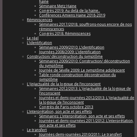
haine
Séminaire Metz Haine
Congrès 2019: Au delà de la haine..
Conférences Amiens Haine 2018-2019
Réminiscences
Séminaires 2017/2018: souffrons-nous encore de nos
réminiscences
Congrès 2018: Réminiscences
Le réel
L’identification
Séminaires 2009/2010: L’identification
Journées 2008/2009: L’identification
Construction/ déconstruction du symptôme
Séminaires 2009/2010: Construction/ déconstruction
du symptôme
Journée de Séville 2009: Le symptôme adolescent
Table ronde:construction déconstruction du
symptôme
L'(in)actualité de la logique de l’inconscient
Séminaires 2012/2013: L'(in)actualité de la logique de
l’inconscient
Journées et demi-journées 2012/2013: L'(in)actualité de
la logique de l’inconscient
Congrès de Paris octobre 2013
L’interprétation, son acte et ses effets
Séminaires: L’interprétation, son acte et ses effets
Journées et demi-journées 2011/2012: L’interprétation,
son acte et ses effets
Le transfert
Journées demi-journées 2010/2011: Le transfert