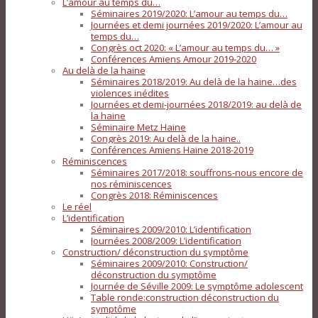
L’amour au temps du…
Séminaires 2019/2020: L’amour au temps du…
Journées et demi journées 2019/2020: L’amour au
temps du…
Congrès oct 2020: « L’amour au temps du… »
Conférences Amiens Amour 2019-2020
Au delà de la haine
Séminaires 2018/2019: Au delà de la haine…des
violences inédites
Journées et demi-journées 2018/2019: au delà de
la haine
Séminaire Metz Haine
Congrès 2019: Au delà de la haine..
Conférences Amiens Haine 2018-2019
Réminiscences
Séminaires 2017/2018: souffrons-nous encore de
nos réminiscences
Congrès 2018: Réminiscences
Le réel
L’identification
Séminaires 2009/2010: L’identification
Journées 2008/2009: L’identification
Construction/ déconstruction du symptôme
Séminaires 2009/2010: Construction/
déconstruction du symptôme
Journée de Séville 2009: Le symptôme adolescent
Table ronde:construction déconstruction du
symptôme