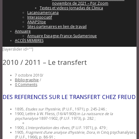
noviembre de 2021 – Por Zoom
Textes et videos Jornadas de Clinica
Lacanoamericana
Interassociatif
ANAPSYpe
Sites partenaires en lien de travail
Annuaire
Annuaire Espagne-France-Sudamerique
ACCÈS MEMBRES
[layerslider id=""]
2010 / 2011 – Le transfert
7 octobre 2010
/
Bibliographie
/
0 Comments
DES REFERENCES SUR LE TRANSFERT CHEZ FREUD
1895,
Etudes sur l’hystérie
, (P.U.F., 1971), p. 245-246 ;
1900, Lettre à W. Fliess, (16/4/1900) in
La naissance de la
psychanalyse
1897-1902, (P.U.F. 1973), p. 282 ;
1900,
L’interprétation des rêves
, (P.U.F. 1971), p. 479 ;
1905,
Fragment d’une analyse d’hystérie
,
Dora
, in Cinq psychanalyses,
(P.U.F., 1966), p. 86-91 ;