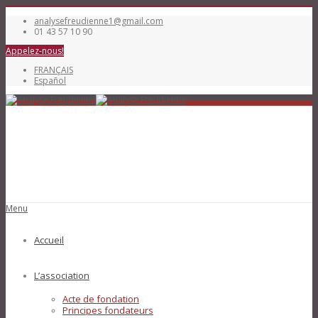
analysefreudienne1@gmail.com
01 43 57 10 90
Appelez-nous!
FRANÇAIS
Español
Menu
Accueil
L’association
Acte de fondation
Principes fondateurs