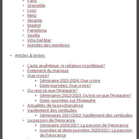
Paris
Grenoble
Lyon
Metz
Alicante
Madrid
Pamplona
Sevilla
Viña Del Mar
Activités des membres
Articles & textes
L’acte analytique, ni religieux ni politique?
Évitement du manque
Que croire?
Séminaire 2023-2024: Que croire
Demi journées: Que croire?
Qu »est-ce que l’A(a)autre?
Séminaires 2022/2023: Qu’est-ce-que l’A(a)autre?
Demi -journées sur l’A(a)autre
Actualités de la psychanalyse
Vacillement des certitudes
Séminaires 2021/2022: Vacillement des certitudes
La passion de l’Ignorance
Séminaire 2020/2021: La passion de l’ignorance
Journées et demi-journées 2020/2021: La passion
de l’ignorance