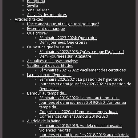
Pamplona
Sevilla
Viña Del Mar
Activités des membres
Articles & textes
L’acte analytique, ni religieux ni politique?
Évitement du manque
Que croire?
Séminaire 2023-2024: Que croire
Demi journées: Que croire?
Qu »est-ce que l’A(a)autre?
Séminaires 2022/2023: Qu’est-ce-que l’A(a)autre?
Demi -journées sur l’A(a)autre
Actualités de la psychanalyse
Vacillement des certitudes
Séminaires 2021/2022: Vacillement des certitudes
La passion de l’Ignorance
Séminaire 2020/2021: La passion de l’ignorance
Journées et demi-journées 2020/2021: La passion de
l’ignorance
L’amour au temps du…
Séminaires 2019/2020: L’amour au temps du…
Journées et demi journées 2019/2020: L’amour au
temps du…
Congrès oct 2020: « L’amour au temps du… »
Conférences Amiens Amour 2019-2020
Au delà de la haine
Séminaires 2018/2019: Au delà de la haine…des
violences inédites
Journées et demi-journées 2018/2019: au delà de la