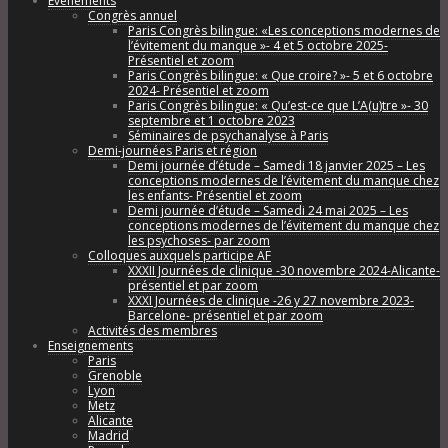
Évènements
Congrès annuel
Paris Congrès bilingue: «Les conceptions modernes de
l’évitement du manque »- 4 et 5 octobre 2025-
Présentiel et zoom
Paris Congrès bilingue: « Que croire? »- 5 et 6 octobre
2024- Présentiel et zoom
Paris Congrès bilingue: « Qu’est-ce que L’A(u)tre »- 30
septembre et 1 octobre 2023
Séminaires de psychanalyse à Paris
Demi-journées Paris et région
Demi journée d’étude – Samedi 18 janvier 2025 – Les
conceptions modernes de l’évitement du manque chez
les enfants- Présentiel et zoom
Demi journée d’étude – Samedi 24 mai 2025 – Les
conceptions modernes de l’évitement du manque chez
les psychoses- par zoom
Colloques auxquels participe AF
XXXII Journées de clinique -30 novembre 2024-Alicante-
présentiel et par zoom
XXXI Journées de clinique -26 y 27 novembre 2023-
Barcelone- présentiel et par zoom
Activités des membres
Enseignements
Paris
Grenoble
Lyon
Metz
Alicante
Madrid