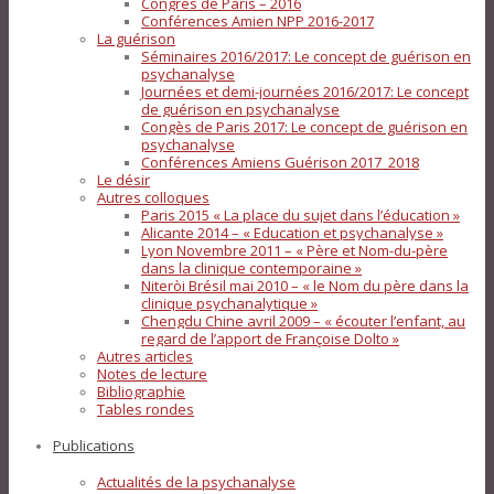
Congrès de Paris – 2016
Conférences Amien NPP 2016-2017
La guérison
Séminaires 2016/2017: Le concept de guérison en
psychanalyse
Journées et demi-journées 2016/2017: Le concept
de guérison en psychanalyse
Congès de Paris 2017: Le concept de guérison en
psychanalyse
Conférences Amiens Guérison 2017_2018
Le désir
Autres colloques
Paris 2015 « La place du sujet dans l’éducation »
Alicante 2014 – « Education et psychanalyse »
Lyon Novembre 2011 – « Père et Nom-du-père
dans la clinique contemporaine »
Niteròi Brésil mai 2010 – « le Nom du père dans la
clinique psychanalytique »
Chengdu Chine avril 2009 – « écouter l’enfant, au
regard de l’apport de Françoise Dolto »
Autres articles
Notes de lecture
Bibliographie
Tables rondes
Publications
Actualités de la psychanalyse