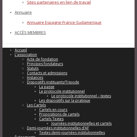
Sites partenaires en lien de travail
Annuaire
Annuaire Espagne-France-Sudamerique
ACCÈS MEMBRES
Accueil
L’association
Acte de fondation
Principes fondateurs
Statuts
Contacts et admissions
Instances
Dispositifs instituants/Tripode
La passe
Le protocole institutionnel
Le protocole institutionnel – textes
Les dispositifs sur la pratique
Les Cartels
Cartels en cours
Propositions de cartels
Cartels Textes
Journées institutionnelles et cartels
Demi-journées institutionnelles d’AF
Textes demi-journées institutionnelles