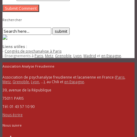
Submit Comment
Rechercher
Liens utiles :
-
Congrès de psychanalyse à Paris
- Enseignements à
Paris
,
Metz
,
Grenoble
,
Lyon
,
Madrid
et
en Espagne
.
Association Analyse Freudienne
Association de psychanalyse freudienne et lacanienne en France (
Paris
,
Metz
,
Grenoble
,
Lyon
, …), au Chili et
en Espagne
.
39, avenue de la République
75011 PARIS
Tél: 01 43 57 10 90
Nous écrire
Nous suivre