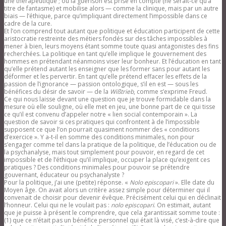
une thérapeutique ; ou la guérison est prise en compte (ne serait-ce qu’à
titre de fantasme) et mobilise alors — comme la clinique, mais par un autre
biais — l’éthique, parce qu’impliquant directement l’impossible dans ce
cadre de la cure.
Et l’on comprend tout autant que politique et éducation participent de cette
aristocratie restreinte des métiers fondés sur des tâches impossibles à
mener à bien, leurs moyens étant somme toute quasi antagonistes des fins
recherchées. La politique en tant qu’elle implique le gouvernement des
hommes en prétendant néanmoins viser leur bonheur. Et l’éducation en tant
qu’elle prétend autant les enseigner que les former sans pour autant les
déformer et les pervertir. En tant qu’elle prétend effacer les effets de la
passion de l’ignorance — passion ontologique, s’il en est — sous les
bénéfices du désir de savoir — de la
Wißtrieb
, comme s’exprime Freud.
Ce qui nous laisse devant une question que je trouve formidable dans la
mesure où elle souligne, où elle met en jeu, une bonne part de ce qui tisse
ce qu’il est convenu d’appeler notre « lien social contemporain ». La
question de savoir si ces pratiques qui confrontent à de l’impossible
supposent ce que l’on pourrait quasiment nommer des « conditions
d’exercice ». Y a-t-il en somme des conditions minimales, non pour
s’engager comme tel dans la pratique de la politique, de l’éducation ou de
la psychanalyse, mais tout simplement pour pouvoir, en regard de cet
impossible et de l’éthique qu’il implique, occuper la place qu’exigent ces
pratiques ? Des conditions minimales pour pouvoir se prétendre
gouvernant, éducateur ou psychanalyste ?
Pour la politique, j’ai une (petite) réponse. «
Nolo episcopari
». Elle date du
Moyen âge. On avait alors un critère assez simple pour déterminer qui il
convenait de choisir pour devenir évêque. Précisément celui qui en déclinait
l’honneur. Celui qui ne le voulait pas :
nolo episcopari
. On estimait, autant
que je puisse à présent le comprendre, que cela garantissait somme toute :
(1) que ce n’était pas un bénéfice personnel qui était là visé, c’est-à-dire que