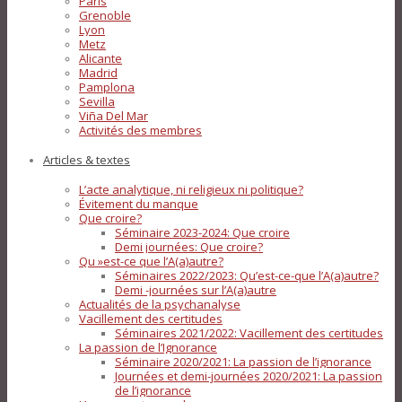
Paris
Grenoble
Lyon
Metz
Alicante
Madrid
Pamplona
Sevilla
Viña Del Mar
Activités des membres
Articles & textes
L’acte analytique, ni religieux ni politique?
Évitement du manque
Que croire?
Séminaire 2023-2024: Que croire
Demi journées: Que croire?
Qu »est-ce que l’A(a)autre?
Séminaires 2022/2023: Qu’est-ce-que l’A(a)autre?
Demi -journées sur l’A(a)autre
Actualités de la psychanalyse
Vacillement des certitudes
Séminaires 2021/2022: Vacillement des certitudes
La passion de l’Ignorance
Séminaire 2020/2021: La passion de l’ignorance
Journées et demi-journées 2020/2021: La passion
de l’ignorance