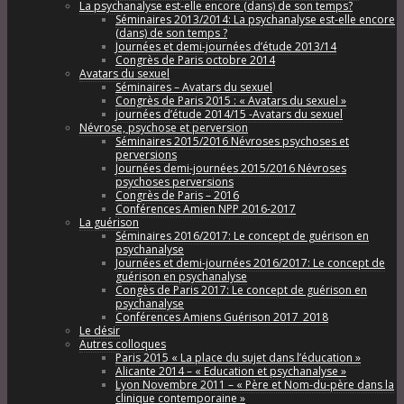
La psychanalyse est-elle encore (dans) de son temps?
Séminaires 2013/2014: La psychanalyse est-elle encore
(dans) de son temps ?
Journées et demi-journées d’étude 2013/14
Congrès de Paris octobre 2014
Avatars du sexuel
Séminaires – Avatars du sexuel
Congrès de Paris 2015 : « Avatars du sexuel »
journées d’étude 2014/15 -Avatars du sexuel
Névrose, psychose et perversion
Séminaires 2015/2016 Névroses psychoses et
perversions
Journées demi-journées 2015/2016 Névroses
psychoses perversions
Congrès de Paris – 2016
Conférences Amien NPP 2016-2017
La guérison
Séminaires 2016/2017: Le concept de guérison en
psychanalyse
Journées et demi-journées 2016/2017: Le concept de
guérison en psychanalyse
Congès de Paris 2017: Le concept de guérison en
psychanalyse
Conférences Amiens Guérison 2017_2018
Le désir
Autres colloques
Paris 2015 « La place du sujet dans l’éducation »
Alicante 2014 – « Education et psychanalyse »
Lyon Novembre 2011 – « Père et Nom-du-père dans la
clinique contemporaine »