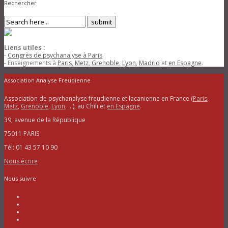
Rechercher
Liens utiles :
-
Congrès de psychanalyse à Paris
- Enseignements à
Paris
,
Metz
,
Grenoble
,
Lyon
,
Madrid
et
en Espagne
.
Association Analyse Freudienne
Association de psychanalyse freudienne et lacanienne en France (
Paris
,
Metz
,
Grenoble
,
Lyon
, …), au Chili et
en Espagne
.
39, avenue de la République
75011 PARIS
Tél: 01 43 57 10 90
Nous écrire
Nous suivre