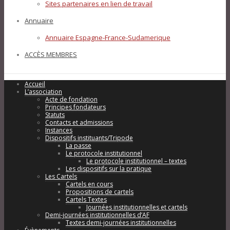
Sites partenaires en lien de travail
Annuaire
Annuaire Espagne-France-Sudamerique
ACCÈS MEMBRES
Accueil
L’association
Acte de fondation
Principes fondateurs
Statuts
Contacts et admissions
Instances
Dispositifs instituants/Tripode
La passe
Le protocole institutionnel
Le protocole institutionnel – textes
Les dispositifs sur la pratique
Les Cartels
Cartels en cours
Propositions de cartels
Cartels Textes
Journées institutionnelles et cartels
Demi-journées institutionnelles d’AF
Textes demi-journées institutionnelles