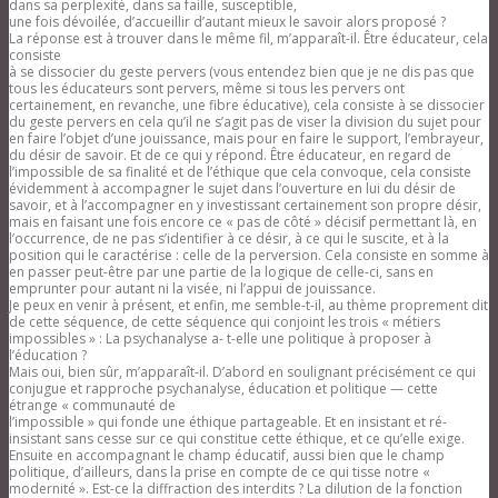
dans sa perplexité, dans sa faille, susceptible,
une fois dévoilée, d’accueillir d’autant mieux le savoir alors proposé ?
La réponse est à trouver dans le même fil, m’apparaît-il. Être éducateur, cela
consiste
à se dissocier du geste pervers (vous entendez bien que je ne dis pas que
tous les éducateurs sont pervers, même si tous les pervers ont
certainement, en revanche, une fibre éducative), cela consiste à se dissocier
du geste pervers en cela qu’il ne s’agit pas de viser la division du sujet pour
en faire l’objet d’une jouissance, mais pour en faire le support, l’embrayeur,
du désir de savoir. Et de ce qui y répond. Être éducateur, en regard de
l’impossible de sa finalité et de l’éthique que cela convoque, cela consiste
évidemment à accompagner le sujet dans l’ouverture en lui du désir de
savoir, et à l’accompagner en y investissant certainement son propre désir,
mais en faisant une fois encore ce « pas de côté » décisif permettant là, en
l’occurrence, de ne pas s’identifier à ce désir, à ce qui le suscite, et à la
position qui le caractérise : celle de la perversion. Cela consiste en somme à
en passer peut-être par une partie de la logique de celle-ci, sans en
emprunter pour autant ni la visée, ni l’appui de jouissance.
Je peux en venir à présent, et enfin, me semble-t-il, au thème proprement dit
de cette séquence, de cette séquence qui conjoint les trois « métiers
impossibles » : La psychanalyse a- t-elle une politique à proposer à
l’éducation ?
Mais oui, bien sûr, m’apparaît-il. D’abord en soulignant précisément ce qui
conjugue et rapproche psychanalyse, éducation et politique — cette
étrange « communauté de
l’impossible » qui fonde une éthique partageable. Et en insistant et ré-
insistant sans cesse sur ce qui constitue cette éthique, et ce qu’elle exige.
Ensuite en accompagnant le champ éducatif, aussi bien que le champ
politique, d’ailleurs, dans la prise en compte de ce qui tisse notre «
modernité ». Est-ce la diffraction des interdits ? La dilution de la fonction