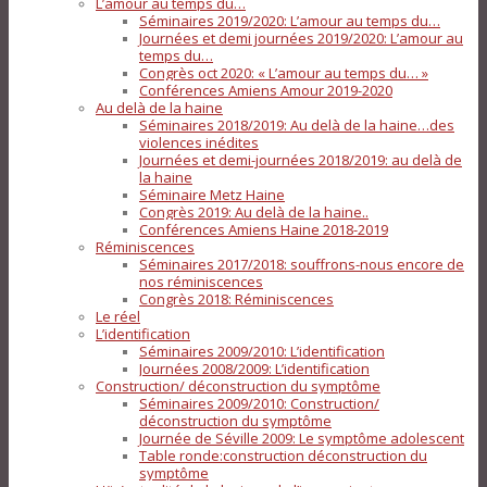
L’amour au temps du…
Séminaires 2019/2020: L’amour au temps du…
Journées et demi journées 2019/2020: L’amour au
temps du…
Congrès oct 2020: « L’amour au temps du… »
Conférences Amiens Amour 2019-2020
Au delà de la haine
Séminaires 2018/2019: Au delà de la haine…des
violences inédites
Journées et demi-journées 2018/2019: au delà de
la haine
Séminaire Metz Haine
Congrès 2019: Au delà de la haine..
Conférences Amiens Haine 2018-2019
Réminiscences
Séminaires 2017/2018: souffrons-nous encore de
nos réminiscences
Congrès 2018: Réminiscences
Le réel
L’identification
Séminaires 2009/2010: L’identification
Journées 2008/2009: L’identification
Construction/ déconstruction du symptôme
Séminaires 2009/2010: Construction/
déconstruction du symptôme
Journée de Séville 2009: Le symptôme adolescent
Table ronde:construction déconstruction du
symptôme