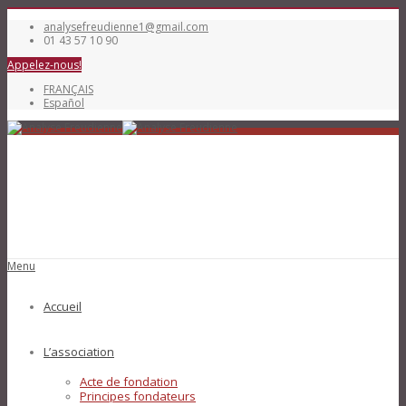
analysefreudienne1@gmail.com
01 43 57 10 90
Appelez-nous!
FRANÇAIS
Español
Menu
Accueil
L’association
Acte de fondation
Principes fondateurs