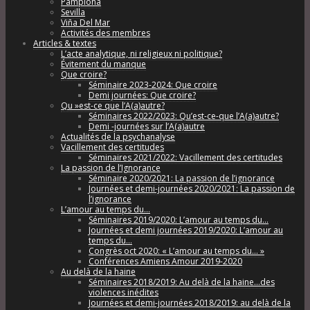
Pamplona
Sevilla
Viña Del Mar
Activités des membres
Articles & textes
L’acte analytique, ni religieux ni politique?
Évitement du manque
Que croire?
Séminaire 2023-2024: Que croire
Demi journées: Que croire?
Qu »est-ce que l’A(a)autre?
Séminaires 2022/2023: Qu’est-ce-que l’A(a)autre?
Demi -journées sur l’A(a)autre
Actualités de la psychanalyse
Vacillement des certitudes
Séminaires 2021/2022: Vacillement des certitudes
La passion de l’Ignorance
Séminaire 2020/2021: La passion de l’ignorance
Journées et demi-journées 2020/2021: La passion de
l’ignorance
L’amour au temps du…
Séminaires 2019/2020: L’amour au temps du…
Journées et demi journées 2019/2020: L’amour au
temps du…
Congrès oct 2020: « L’amour au temps du… »
Conférences Amiens Amour 2019-2020
Au delà de la haine
Séminaires 2018/2019: Au delà de la haine…des
violences inédites
Journées et demi-journées 2018/2019: au delà de la