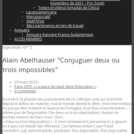
noviembre de 2021 – Por Zoom
Textes et videos Jornadas de Clinica
Lacanoamericana
Interassociatif
ANAPSYpe
Sites partenaires en lien de travail
Annuaire
Annuaire Espagne-France-Sudamerique
ACCÈS MEMBRES
[layerslider id=""]
Alain Abelhauser "Conjuguer deux ou
trois impossibles"
23 mars 2015
/
Paris 2015 « La place du sujet dans l’éducation »
/
0 Comments
Il est tard, la plupart des participants de ce colloque sont sur la brèche
depuis le début de matinée, tout le monde attend le dîner, mon intervention
n’a pas pu être traduite à l’avance en Portugais, et je dois vous entretenir —
même pas de l’impossible ! De deux ou trois impossibles ! Autant de
bonnes raisons de faire court, donc.
« Deux ou trois impossibles » : il n’est certainement personne ici à ignorer
ce à quoi cet intitulé fait référence. Ces fameux métiers que Freud
considère, par semi-boutade, participer d’un impossible, d’un impossible