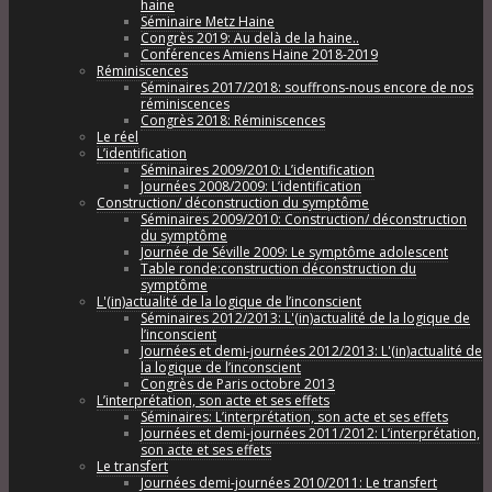
haine
Séminaire Metz Haine
Congrès 2019: Au delà de la haine..
Conférences Amiens Haine 2018-2019
Réminiscences
Séminaires 2017/2018: souffrons-nous encore de nos
réminiscences
Congrès 2018: Réminiscences
Le réel
L’identification
Séminaires 2009/2010: L’identification
Journées 2008/2009: L’identification
Construction/ déconstruction du symptôme
Séminaires 2009/2010: Construction/ déconstruction
du symptôme
Journée de Séville 2009: Le symptôme adolescent
Table ronde:construction déconstruction du
symptôme
L'(in)actualité de la logique de l’inconscient
Séminaires 2012/2013: L'(in)actualité de la logique de
l’inconscient
Journées et demi-journées 2012/2013: L'(in)actualité de
la logique de l’inconscient
Congrès de Paris octobre 2013
L’interprétation, son acte et ses effets
Séminaires: L’interprétation, son acte et ses effets
Journées et demi-journées 2011/2012: L’interprétation,
son acte et ses effets
Le transfert
Journées demi-journées 2010/2011: Le transfert