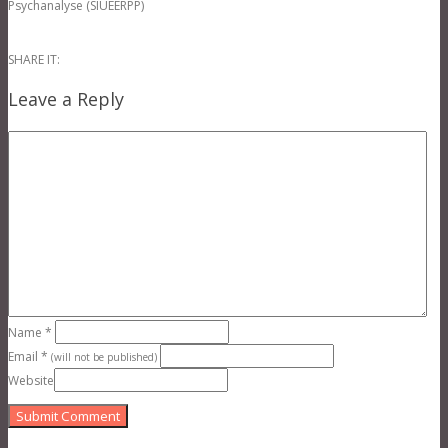
Psychanalyse (SIUEERPP)
SHARE IT:
Leave a Reply
Name
*
Email
*
(will not be published)
Website
Submit Comment