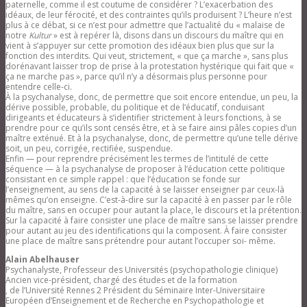
paternelle, comme il est coutume de considérer ? L’exacerbation des
idéaux, de leur férocité, et des contraintes qu’ils produisent ? L’heure n’est
plus à ce débat, si ce n’est pour admettre que l’actualité du « malaise de
notre
Kultur
» est à repérer là, disons dans un discours du maître qui en
vient à s’appuyer sur cette promotion des idéaux bien plus que sur la
fonction des interdits. Qui veut, strictement, « que ça marche », sans plus
dorénavant laisser trop de prise à la protestation hystérique qui fait que «
ça ne marche pas », parce qu’il n’y a désormais plus personne pour
entendre celle-ci.
À la psychanalyse, donc, de permettre que soit encore entendue, un peu, la
dérive possible, probable, du politique et de l’éducatif, conduisant
dirigeants et éducateurs à s’identifier strictement à leurs fonctions, à se
prendre pour ce qu’ils sont censés être, et à se faire ainsi pâles copies d’un
maître exténué. Et à la psychanalyse, donc, de permettre qu’une telle dérive
soit, un peu, corrigée, rectifiée, suspendue.
Enfin — pour reprendre précisément les termes de l’intitulé de cette
séquence — à la psychanalyse de proposer à l’éducation cette politique
consistant en ce simple rappel : que l’éducation se fonde sur
l’enseignement, au sens de la capacité à se laisser enseigner par ceux-là
mêmes qu’on enseigne. C’est-à-dire sur la capacité à en passer par le rôle
du maître, sans en occuper pour autant la place, le discours et la prétention.
Sur la capacité à faire consister une place de maître sans se laisser prendre
pour autant au jeu des identifications qui la composent. À faire consister
une place de maître sans prétendre pour autant l’occuper soi- même.
Alain Abelhauser
Psychanalyste, Professeur des Universités (psychopathologie clinique)
Ancien vice-président, chargé des études et de la formation
, de l’Université Rennes 2 Président du Séminaire Inter-Universitaire
Européen d’Enseignement et de Recherche en Psychopathologie et