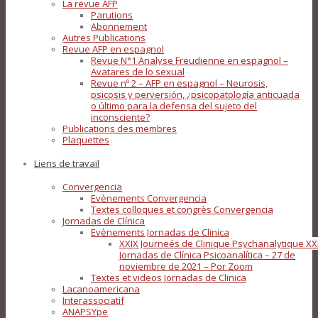
La revue AFP
Parutions
Abonnement
Autres Publications
Revue AFP en espagnol
Revue N°1 Analyse Freudienne en espagnol –
Avatares de lo sexual
Revue nº 2 – AFP en espagnol – Neurosis,
psicosis y perversión, ¿psicopatología anticuada
o último para la defensa del sujeto del
inconsciente?
Publications des membres
Plaquettes
Liens de travail
Convergencia
Evènements Convergencia
Textes colloques et congrès Convergencia
Jornadas de Clínica
Evènements Jornadas de Clinica
XXIX Journeés de Clinique Psychanalytique XX
Jornadas de Clínica Psicoanalítica – 27 de
noviembre de 2021 – Por Zoom
Textes et videos Jornadas de Clinica
Lacanoamericana
Interassociatif
ANAPSYpe