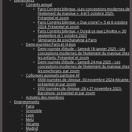
Évènements
Congrès annuel
Paris Congrès bilingue: «Les conceptions modernes de
l’évitement du manque »- 4 et 5 octobre 2025-
Présentiel et zoom
Paris Congrès bilingue: « Que croire? »- 5 et 6 octobre
2024- Présentiel et zoom
Paris Congrès bilingue: « Qu’est-ce que L’A(u)tre »- 30
septembre et 1 octobre 2023
Séminaires de psychanalyse à Paris
Demi-journées Paris et région
Demi journée d’étude – Samedi 18 janvier 2025 – Les
conceptions modernes de l’évitement du manque chez
les enfants- Présentiel et zoom
Demi journée d’étude – Samedi 24 mai 2025 – Les
conceptions modernes de l’évitement du manque chez
les psychoses- par zoom
Colloques auxquels participe AF
XXXII Journées de clinique -30 novembre 2024-Alicante-
présentiel et par zoom
XXXI Journées de clinique -26 y 27 novembre 2023-
Barcelone- présentiel et par zoom
Activités des membres
Enseignements
Paris
Grenoble
Lyon
Metz
Alicante
Madrid