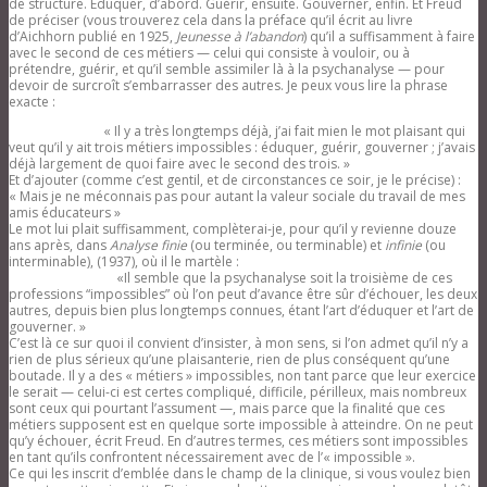
de structure. Éduquer, d’abord. Guérir, ensuite. Gouverner, enfin. Et Freud
de préciser (vous trouverez cela dans la préface qu’il écrit au livre
d’Aichhorn publié en 1925,
Jeunesse à l’abandon
) qu’il a suffisamment à faire
avec le second de ces métiers — celui qui consiste à vouloir, ou à
prétendre, guérir, et qu’il semble assimiler là à la psychanalyse — pour
devoir de surcroît s’embarrasser des autres. Je peux vous lire la phrase
exacte :
« Il y a très longtemps déjà, j’ai fait mien le mot plaisant qui
veut qu’il y ait trois métiers impossibles : éduquer, guérir, gouverner ; j’avais
déjà largement de quoi faire avec le second des trois. »
Et d’ajouter (comme c’est gentil, et de circonstances ce soir, je le précise) :
« Mais je ne méconnais pas pour autant la valeur sociale du travail de mes
amis éducateurs »
Le mot lui plait suffisamment, complèterai-je, pour qu’il y revienne douze
ans après, dans
Analyse finie
(ou terminée, ou terminable) et
infinie
(ou
interminable), (1937), où il le martèle :
«Il semble que la psychanalyse soit la troisième de ces
professions “impossibles” où l’on peut d’avance être sûr d’échouer, les deux
autres, depuis bien plus longtemps connues, étant l’art d’éduquer et l’art de
gouverner. »
C’est là ce sur quoi il convient d’insister, à mon sens, si l’on admet qu’il n’y a
rien de plus sérieux qu’une plaisanterie, rien de plus conséquent qu’une
boutade. Il y a des « métiers » impossibles, non tant parce que leur exercice
le serait — celui-ci est certes compliqué, difficile, périlleux, mais nombreux
sont ceux qui pourtant l’assument —, mais parce que la finalité que ces
métiers supposent est en quelque sorte impossible à atteindre. On ne peut
qu’y échouer, écrit Freud. En d’autres termes, ces métiers sont impossibles
en tant qu’ils confrontent nécessairement avec de l’« impossible ».
Ce qui les inscrit d’emblée dans le champ de la clinique, si vous voulez bien