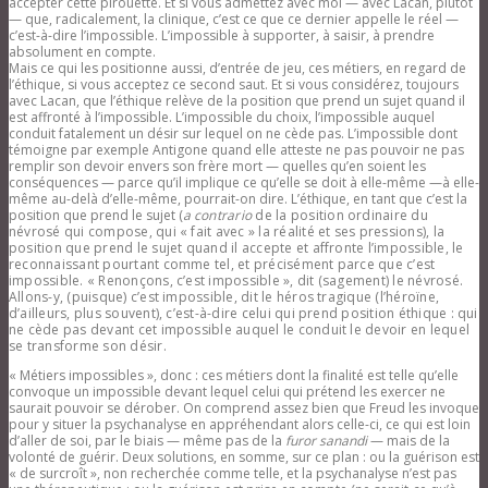
accepter cette pirouette. Et si vous admettez avec moi — avec Lacan, plutôt
— que, radicalement, la clinique, c’est ce que ce dernier appelle le réel —
c’est-à-dire l’impossible. L’impossible à supporter, à saisir, à prendre
absolument en compte.
Mais ce qui les positionne aussi, d’entrée de jeu, ces métiers, en regard de
l’éthique, si vous acceptez ce second saut. Et si vous considérez, toujours
avec Lacan, que l’éthique relève de la position que prend un sujet quand il
est affronté à l’impossible. L’impossible du choix, l’impossible auquel
conduit fatalement un désir sur lequel on ne cède pas. L’impossible dont
témoigne par exemple Antigone quand elle atteste ne pas pouvoir ne pas
remplir son devoir envers son frère mort — quelles qu’en soient les
conséquences — parce qu’il implique ce qu’elle se doit à elle-même —à elle-
même au-delà d’elle-même, pourrait-on dire. L’éthique, en tant que c’est la
position que prend le sujet (
a
contrario
de la position ordinaire du
névrosé qui compose, qui « fait avec » la réalité et ses pressions), la
position que prend le sujet quand il accepte et affronte l’impossible, le
reconnaissant pourtant comme tel, et précisément parce que c’est
impossible. « Renonçons, c’est impossible », dit (sagement) le névrosé.
Allons-y, (puisque) c’est impossible, dit le héros tragique (l’héroïne,
d’ailleurs, plus souvent), c’est-à-dire celui qui prend position éthique : qui
ne cède pas devant cet impossible auquel le conduit le devoir en lequel
se transforme son désir.
« Métiers impossibles », donc : ces métiers dont la finalité est telle qu’elle
convoque un impossible devant lequel celui qui prétend les exercer ne
saurait pouvoir se dérober. On comprend assez bien que Freud les invoque
pour y situer la psychanalyse en appréhendant alors celle-ci, ce qui est loin
d’aller de soi, par le biais — même pas de la
furor sanandi
— mais de la
volonté de guérir. Deux solutions, en somme, sur ce plan : ou la guérison est
« de surcroît », non recherchée comme telle, et la psychanalyse n’est pas