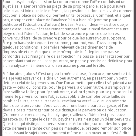
Pour la psychanalyse — si on la comprend comme l’offre conduisant un
sujet à se laisser prendre au piège de sa propre parole, et à poursuivre
celle-ci aussi loin qu’elle le mène —, la question est donc de savoir comment
occuper la place de celui qui permet un tel processus. Comment, et à quel
prix, occuper cette place de l’analyste ? Il y a bien sûr (comme pour la
politique et l’éducation, d’ailleurs) le désir. Mais un désir — c’est ce que je
viens d’esquisser— nécessairement tempéré par le recul devant cet autre
piège qu’est l’identification, le fait de se prendre pour ce que l’on est
convaincu d’être, de se prendre pour ce que les autres vous supposent.
Être psychanalyste requiert en somme, pour moi, vous l’avez compris,
quelques conditions, la première relevant de ces dimensions de
l’impossible et de l’éthique que je m’emploie ici à déplier : ne pas se
confondre avec l’imaginaire de sa fonction, ne pas se laisser rattraper par
ce semblant tout en en usant pourtant, ne pas se prendre en définitive pour
« un analyste », là même où l’on en assume pourtant le rôle.
Et éducateur, alors ? C’est un peu la même chose, là encore, me semble-t-il.
Mais je vais essayer de le dire un peu autrement, en passant par un petit
détour : celui de la perversion. Que l’on admette que celle-ci s’équivaut à un
geste — celui qui consiste, pour le pervers, à diviser l’autre, à s’employer à
faire saillir sa faille ; pour l’y confronter, d’abord ; puis pour se proposer lui-
même, le pervers, comme l’objet susceptible de combler cette faille, de
combler l’autre, entre autres en lui révélant sa vérité — que l’on admette
donc que la perversion s’équivaut pour une bonne part à ce geste, et l’on
devra alors s’interroger sur ce qui distingue la perversion de l’éducation.
(Comme de l’exercice psychanalytique, d’ailleurs. L’idée n’est pas neuve :
qu’est-ce qui fait que le désir du psychanalyste n’est pas un désir pervers ?)
Qu’est-ce qui distingue la perversion de l’éducation, surtout dès lors que
cette dernière se teinte d’un peu de maïeutique, prétend remplir son office
en saisissant le sujet dans le moment même de son ouverture, c’est-à-dire