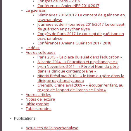
Congrès de Paris – 2016
Conférences Amien NPP 2016-2017
La guérison
Séminaires 2016/2017: Le concept de guérison en
psychanalyse
Journées et demi-journées 2016/2017: Le concept
de guérison en psychanalyse
Congès de Paris 2017: Le concept de guérison en
psychanalyse
Conférences Amiens Guérison 2017_2018
Le désir
Autres colloques
Paris 2015 « La place du sujet dans l’éducation »
Alicante 2014 – « Education et psychanalyse »
Lyon Novembre 2011 – « Père et Nom-du-père
dans la clinique contemporaine »
Niteròi Brésil mai 2010 – « le Nom du père dans la
clinique psychanalytique »
Chengdu Chine avril 2009 – « écouter l’enfant, au
regard de l’apport de Françoise Dolto »
Autres articles
Notes de lecture
Bibliographie
Tables rondes
Publications
Actualités de la psychanalyse