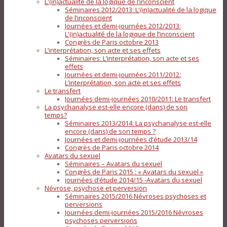
L'(in)actualité de la logique de l’inconscient
Séminaires 2012/2013: L'(in)actualité de la logique
de l’inconscient
Journées et demi-journées 2012/2013:
L'(in)actualité de la logique de l’inconscient
Congrès de Paris octobre 2013
L’interprétation, son acte et ses effets
Séminaires: L’interprétation, son acte et ses
effets
Journées et demi-journées 2011/2012:
L’interprétation, son acte et ses effets
Le transfert
Journées demi-journées 2010/2011: Le transfert
La psychanalyse est-elle encore (dans) de son
temps?
Séminaires 2013/2014: La psychanalyse est-elle
encore (dans) de son temps ?
Journées et demi-journées d’étude 2013/14
Congrès de Paris octobre 2014
Avatars du sexuel
Séminaires – Avatars du sexuel
Congrès de Paris 2015 : « Avatars du sexuel »
journées d’étude 2014/15 -Avatars du sexuel
Névrose, psychose et perversion
Séminaires 2015/2016 Névroses psychoses et
perversions
Journées demi-journées 2015/2016 Névroses
psychoses perversions