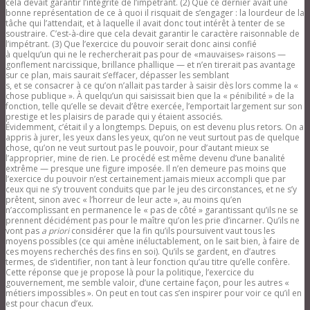
cela devait garantir l’intégrité de l’impétrant. (2) Que ce dernier avait une
bonne représentation de ce à quoi il risquait de s’engager : la lourdeur de la
tâche qui l’attendait, et à laquelle il avait donc tout intérêt à tenter de se
soustraire. C’est-à-dire que cela devait garantir le caractère raisonnable de
l’impétrant. (3) Que l’exercice du pouvoir serait donc ainsi confié
à quelqu’un qui ne le rechercherait pas pour de «mauvaises» raisons —
gonflement narcissique, brillance phallique — et n’en tirerait pas avantage
sur ce plan, mais saurait s’effacer, dépasser les semblant
s, et se consacrer à ce qu’on n’allait pas tarder à saisir dès lors comme la «
chose publique ». À quelqu’un qui saisissait bien que la « pénibilité » de la
fonction, telle qu’elle se devait d’être exercée, l’emportait largement sur son
prestige et les plaisirs de parade qui y étaient associés.
Évidemment, c’était il y a longtemps. Depuis, on est devenu plus retors. On a
appris à jurer, les yeux dans les yeux, qu’on ne veut surtout pas de quelque
chose, qu’on ne veut surtout pas le pouvoir, pour d’autant mieux se
l’approprier, mine de rien. Le procédé est même devenu d’une banalité
extrême — presque une figure imposée. Il n’en demeure pas moins que
l’exercice du pouvoir n’est certainement jamais mieux accompli que par
ceux qui ne s’y trouvent conduits que par le jeu des circonstances, et ne s’y
prêtent, sinon avec « l’horreur de leur acte », au moins qu’en
n’accomplissant en permanence le « pas de côté » garantissant qu’ils ne se
prennent décidément pas pour le maître qu’on les prie d’incarner. Qu’ils ne
vont pas
a priori
considérer que la fin qu’ils poursuivent vaut tous les
moyens possibles (ce qui amène inéluctablement, on le sait bien, à faire de
ces moyens recherchés des fins en soi). Qu’ils se gardent, en d’autres
termes, de s’identifier, non tant à leur fonction qu’au titre qu’elle confère.
Cette réponse que je propose là pour la politique, l’exercice du
gouvernement, me semble valoir, d’une certaine façon, pour les autres «
métiers impossibles ». On peut en tout cas s’en inspirer pour voir ce qu’il en
est pour chacun d’eux.