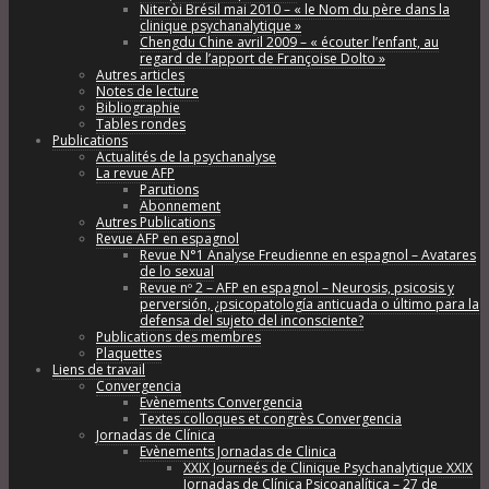
Niteròi Brésil mai 2010 – « le Nom du père dans la
clinique psychanalytique »
Chengdu Chine avril 2009 – « écouter l’enfant, au
regard de l’apport de Françoise Dolto »
Autres articles
Notes de lecture
Bibliographie
Tables rondes
Publications
Actualités de la psychanalyse
La revue AFP
Parutions
Abonnement
Autres Publications
Revue AFP en espagnol
Revue N°1 Analyse Freudienne en espagnol – Avatares
de lo sexual
Revue nº 2 – AFP en espagnol – Neurosis, psicosis y
perversión, ¿psicopatología anticuada o último para la
defensa del sujeto del inconsciente?
Publications des membres
Plaquettes
Liens de travail
Convergencia
Evènements Convergencia
Textes colloques et congrès Convergencia
Jornadas de Clínica
Evènements Jornadas de Clinica
XXIX Journeés de Clinique Psychanalytique XXIX
Jornadas de Clínica Psicoanalítica – 27 de