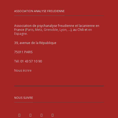
ASSOCIATION ANALYSE FREUDIENNE
Association de psychanalyse freudienne et lacanienne en
France (
Paris
,
Metz
,
Grenoble
,
Lyon
, …), au Chili et
en
Espagne
.
39, avenue de la République
75011 PARIS
Tél: 01 43 57 10 90
Nous écrire
NOUS SUIVRE