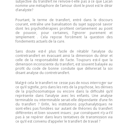
subjective du transfert ne renvoie-t-elle pas à ce que Lacan
nomme une métaphore de l’amour dont le pivot est le désir
d’analyste?
Pourtant, le terme de transfert, entré dans le discours
courant, entraîne une banalisation du sujet supposé savoir
dont les psychothérapies profitent certainement au point
de pouvoir, pour certaines, l’ignorer purement et
simplement . Cela repose forcément la question des
fondements actuels de la cure.
Sans doute est-il plus facile de rétablir l’analyse du
contretransfert en évacuant ainsi la dimension du désir et
celle de la responsabilité de l’acte. Toujours est-il que la
dimension inconsciente du transfert, est souvent balayée au
profit du code de bonne conduite que délivrerait la soi
disant analyse du contretransfert.
Malgré cela le transfert ne cesse pas de nous interroger sur
ce qu’il signifie, pris dans les rets de la psychose, les dérives
de la psychosomatique ou encore dans la difficulté qu’il
représente dans l’analyse avec les enfants. Une analyse
terminable ou interminable serait-elle dépendante d’une fin
du transfert ? Enfin, les institutions psychanalytiques ne
sont-elles pas fondées sur autant de théories du transfert
différentes et bien souvent insues ; par conséquent n’y-a-t’il
pas à se repérer dans leurs tentatives de transmission via
ce qu’il est convenu d’appeler le transfert de travail ?