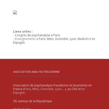
Liens utiles :
-
Congrès de psychanalyse à Paris
- Enseignements à
Paris
,
Metz
,
Grenoble
,
Lyon
,
Madrid
et
en
Espagne
.
ASSOCIATION ANALYSE FREUDIENNE
Association de psychanalyse freudienne et lacanienne en
France (
Paris
,
Metz
,
Grenoble
,
Lyon
, …), au Chili et
en
Espagne
.
39, avenue de la République