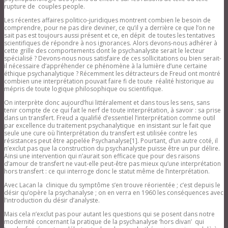
rupture de couples people.
Les récentes affaires politico-juridiques montrent combien le besoin de
comprendre, pour ne pas dire deviner, ce qu’il y a derrière ce que l’on ne
sait pas est toujours aussi présent et ce, en dépit de toutes les tentatives
scientifiques de répondre à nos ignorances. Alors devons-nous adhérer à
cette grille des comportements dont le psychanalyste serait le lecteur
spécialisé ? Devons-nous nous satisfaire de ces sollicitations ou bien serait-
il nécessaire d’appréhender ce phénomène à la lumière d’une certaine
éthique psychanalytique ? Récemment les détracteurs de Freud ont montré
combien une interprétation pouvait faire fi de toute réalité historique au
mépris de toute logique philosophique ou scientifique.
On interprète donc aujourd’hui littéralement et dans tous les sens, sans
tenir compte de ce qui fait le nerf de toute interprétation, à savoir : sa prise
dans un transfert. Freud a qualifié d’essentiel l’interprétation comme outil
par excellence du traitement psychanalytique en insistant sur le fait que
seule une cure où l’interprétation du transfert est utilisée contre les
résistances peut être appelée Psychanalyse[1]. Pourtant, d’un autre coté, il
n’exclut pas que la construction du psychanalyste puisse être un pur délire.
Ainsi une intervention qui n’aurait son efficace que pour des raisons
d’amour de transfert ne vaut-elle peut-être pas mieux qu’une interprétation
hors transfert : ce qui interroge donc le statut même de l’interprétation.
Avec Lacan la clinique du symptôme s’en trouve réorientée ; c’est depuis le
désir qu’opère la psychanalyse ; on en verra en 1960 les conséquences avec
l’introduction du désir d’analyste.
Mais cela n’exclut pas pour autant les questions qui se posent dans notre
modernité concernant la pratique de la psychanalyse ‘hors divan’ qui