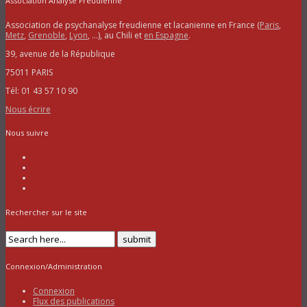
Association Analyse Freudienne
Association de psychanalyse freudienne et lacanienne en France (
Paris
,
Metz
,
Grenoble
,
Lyon
, …), au Chili et
en Espagne
.
39, avenue de la République
75011 PARIS
Tél: 01 43 57 10 90
Nous écrire
Nous suivre
Rechercher sur le site
Connexion/Administration
Connexion
Flux des publications