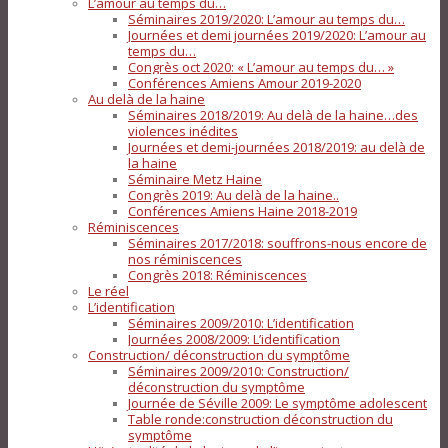
L’amour au temps du…
Séminaires 2019/2020: L’amour au temps du…
Journées et demi journées 2019/2020: L’amour au
temps du…
Congrès oct 2020: « L’amour au temps du… »
Conférences Amiens Amour 2019-2020
Au delà de la haine
Séminaires 2018/2019: Au delà de la haine…des
violences inédites
Journées et demi-journées 2018/2019: au delà de
la haine
Séminaire Metz Haine
Congrès 2019: Au delà de la haine..
Conférences Amiens Haine 2018-2019
Réminiscences
Séminaires 2017/2018: souffrons-nous encore de
nos réminiscences
Congrès 2018: Réminiscences
Le réel
L’identification
Séminaires 2009/2010: L’identification
Journées 2008/2009: L’identification
Construction/ déconstruction du symptôme
Séminaires 2009/2010: Construction/
déconstruction du symptôme
Journée de Séville 2009: Le symptôme adolescent
Table ronde:construction déconstruction du
symptôme