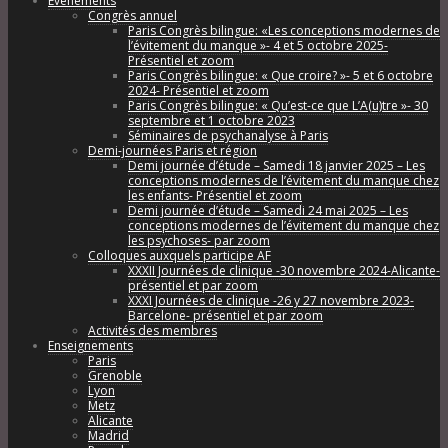
Évènements
Congrès annuel
Paris Congrès bilingue: «Les conceptions modernes de
l’évitement du manque »- 4 et 5 octobre 2025-
Présentiel et zoom
Paris Congrès bilingue: « Que croire? »- 5 et 6 octobre
2024- Présentiel et zoom
Paris Congrès bilingue: « Qu’est-ce que L’A(u)tre »- 30
septembre et 1 octobre 2023
Séminaires de psychanalyse à Paris
Demi-journées Paris et région
Demi journée d’étude – Samedi 18 janvier 2025 – Les
conceptions modernes de l’évitement du manque chez
les enfants- Présentiel et zoom
Demi journée d’étude – Samedi 24 mai 2025 – Les
conceptions modernes de l’évitement du manque chez
les psychoses- par zoom
Colloques auxquels participe AF
XXXII Journées de clinique -30 novembre 2024-Alicante-
présentiel et par zoom
XXXI Journées de clinique -26 y 27 novembre 2023-
Barcelone- présentiel et par zoom
Activités des membres
Enseignements
Paris
Grenoble
Lyon
Metz
Alicante
Madrid