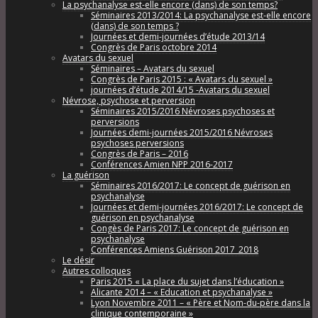
La psychanalyse est-elle encore (dans) de son temps?
Séminaires 2013/2014: La psychanalyse est-elle encore
(dans) de son temps ?
Journées et demi-journées d’étude 2013/14
Congrès de Paris octobre 2014
Avatars du sexuel
Séminaires – Avatars du sexuel
Congrès de Paris 2015 : « Avatars du sexuel »
journées d’étude 2014/15 -Avatars du sexuel
Névrose, psychose et perversion
Séminaires 2015/2016 Névroses psychoses et
perversions
Journées demi-journées 2015/2016 Névroses
psychoses perversions
Congrès de Paris – 2016
Conférences Amien NPP 2016-2017
La guérison
Séminaires 2016/2017: Le concept de guérison en
psychanalyse
Journées et demi-journées 2016/2017: Le concept de
guérison en psychanalyse
Congès de Paris 2017: Le concept de guérison en
psychanalyse
Conférences Amiens Guérison 2017_2018
Le désir
Autres colloques
Paris 2015 « La place du sujet dans l’éducation »
Alicante 2014 – « Education et psychanalyse »
Lyon Novembre 2011 – « Père et Nom-du-père dans la
clinique contemporaine »