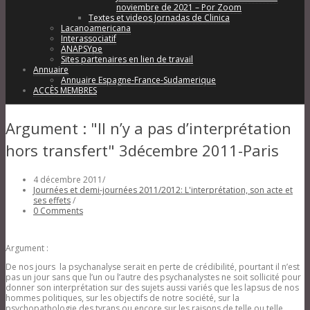
noviembre de 2021 – Por Zoom
Textes et videos Jornadas de Clinica
Lacanoamericana
Interassociatif
ANAPSYpe
Sites partenaires en lien de travail
Annuaire
Annuaire Espagne-France-Sudamerique
ACCÈS MEMBRES
Argument : "Il n’y a pas d’interprétation
hors transfert" 3décembre 2011-Paris
4 décembre 2011
/
Journées et demi-journées 2011/2012: L'interprétation, son acte et
ses effets
/
0 Comments
Argument :
De nos jours la psychanalyse serait en perte de crédibilité, pourtant il n’est
pas un jour sans que l’un ou l’autre des psychanalystes ne soit sollicité pour
donner son interprétation sur des sujets aussi variés que les lapsus de nos
hommes politiques, sur les objectifs de notre société, sur la
psychopathologie des tyrans ou encore sur les raisons de telle ou telle