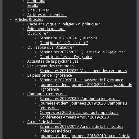
Pamplona
Sevilla
Viña Del Mar
Activités des membres
Articles & textes
L’acte analytique, ni religieux ni politique?
Évitement du manque
Que croire?
Séminaire 2023-2024: Que croire
Demi journées: Que croire?
Qu »est-ce que l’A(a)autre?
Séminaires 2022/2023: Qu’est-ce-que l’A(a)autre?
Demi -journées sur l’A(a)autre
Actualités de la psychanalyse
Vacillement des certitudes
Séminaires 2021/2022: Vacillement des certitudes
La passion de l’Ignorance
Séminaire 2020/2021: La passion de l’ignorance
Journées et demi-journées 2020/2021: La passion de
l’ignorance
L’amour au temps du…
Séminaires 2019/2020: L’amour au temps du…
Journées et demi journées 2019/2020: L’amour au
temps du…
Congrès oct 2020: « L’amour au temps du… »
Conférences Amiens Amour 2019-2020
Au delà de la haine
Séminaires 2018/2019: Au delà de la haine…des
violences inédites
Journées et demi-journées 2018/2019: au delà de la