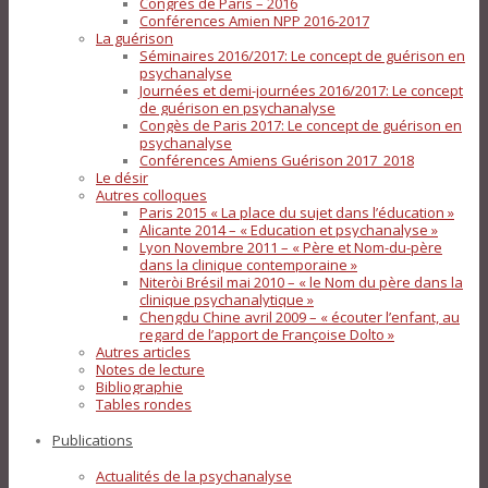
Congrès de Paris – 2016
Conférences Amien NPP 2016-2017
La guérison
Séminaires 2016/2017: Le concept de guérison en
psychanalyse
Journées et demi-journées 2016/2017: Le concept
de guérison en psychanalyse
Congès de Paris 2017: Le concept de guérison en
psychanalyse
Conférences Amiens Guérison 2017_2018
Le désir
Autres colloques
Paris 2015 « La place du sujet dans l’éducation »
Alicante 2014 – « Education et psychanalyse »
Lyon Novembre 2011 – « Père et Nom-du-père
dans la clinique contemporaine »
Niteròi Brésil mai 2010 – « le Nom du père dans la
clinique psychanalytique »
Chengdu Chine avril 2009 – « écouter l’enfant, au
regard de l’apport de Françoise Dolto »
Autres articles
Notes de lecture
Bibliographie
Tables rondes
Publications
Actualités de la psychanalyse