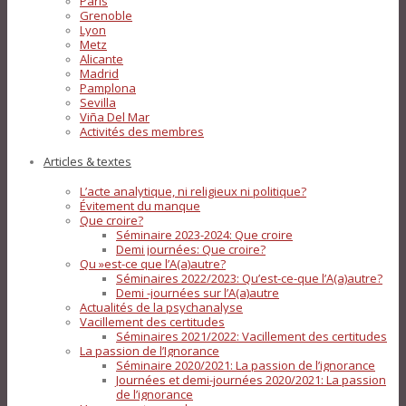
Paris
Grenoble
Lyon
Metz
Alicante
Madrid
Pamplona
Sevilla
Viña Del Mar
Activités des membres
Articles & textes
L’acte analytique, ni religieux ni politique?
Évitement du manque
Que croire?
Séminaire 2023-2024: Que croire
Demi journées: Que croire?
Qu »est-ce que l’A(a)autre?
Séminaires 2022/2023: Qu’est-ce-que l’A(a)autre?
Demi -journées sur l’A(a)autre
Actualités de la psychanalyse
Vacillement des certitudes
Séminaires 2021/2022: Vacillement des certitudes
La passion de l’Ignorance
Séminaire 2020/2021: La passion de l’ignorance
Journées et demi-journées 2020/2021: La passion
de l’ignorance