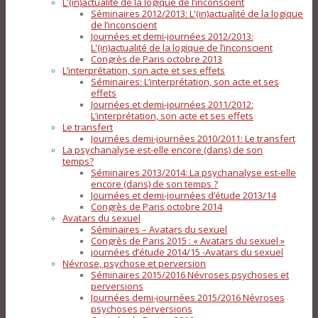
L'(in)actualité de la logique de l’inconscient
Séminaires 2012/2013: L'(in)actualité de la logique
de l’inconscient
Journées et demi-journées 2012/2013:
L'(in)actualité de la logique de l’inconscient
Congrès de Paris octobre 2013
L’interprétation, son acte et ses effets
Séminaires: L’interprétation, son acte et ses
effets
Journées et demi-journées 2011/2012:
L’interprétation, son acte et ses effets
Le transfert
Journées demi-journées 2010/2011: Le transfert
La psychanalyse est-elle encore (dans) de son
temps?
Séminaires 2013/2014: La psychanalyse est-elle
encore (dans) de son temps ?
Journées et demi-journées d’étude 2013/14
Congrès de Paris octobre 2014
Avatars du sexuel
Séminaires – Avatars du sexuel
Congrès de Paris 2015 : « Avatars du sexuel »
journées d’étude 2014/15 -Avatars du sexuel
Névrose, psychose et perversion
Séminaires 2015/2016 Névroses psychoses et
perversions
Journées demi-journées 2015/2016 Névroses
psychoses perversions