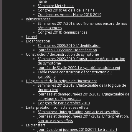
haine
Séminaire Metz Haine
Congrès 2019: Au delà de la haine..
Conférences Amiens Haine 2018-2019
Réminiscences
Séminaires 2017/2018: souffrons-nous encore de nos
réminiscences
Congrès 2018: Réminiscences
Le réel
L’identification
Séminaires 2009/2010: L’identification
Journées 2008/2009: L’identification
Construction/ déconstruction du symptôme
Séminaires 2009/2010: Construction/ déconstruction
du symptôme
Journée de Séville 2009: Le symptôme adolescent
Table ronde:construction déconstruction du
symptôme
L'(in)actualité de la logique de l’inconscient
Séminaires 2012/2013: L'(in)actualité de la logique de
l’inconscient
Journées et demi-journées 2012/2013: L'(in)actualité de
la logique de l’inconscient
Congrès de Paris octobre 2013
L’interprétation, son acte et ses effets
Séminaires: L’interprétation, son acte et ses effets
Journées et demi-journées 2011/2012: L’interprétation,
son acte et ses effets
Le transfert
Journées demi-journées 2010/2011: Le transfert