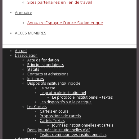
Sites partenaires en lien de travail
Annuaire
Annuaire Espagne-France-Sudamerique
ACCÈS MEMBRES
Accueil
L’association
Acte de fondation
Principes fondateurs
Statuts
Contacts et admissions
Instances
Dispositifs instituants/Tripode
La passe
Le protocole institutionnel
Le protocole institutionnel – textes
Les dispositifs sur la pratique
Les Cartels
Cartels en cours
Propositions de cartels
Cartels Textes
Journées institutionnelles et cartels
Demi-journées institutionnelles d’AF
Textes demi-journées institutionnelles