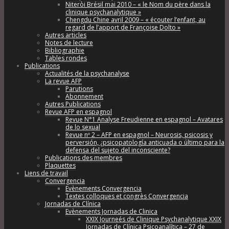
Niteròi Brésil mai 2010 – « le Nom du père dans la
clinique psychanalytique »
Chengdu Chine avril 2009 – « écouter l’enfant, au
regard de l’apport de Françoise Dolto »
Autres articles
Notes de lecture
Bibliographie
Tables rondes
Publications
Actualités de la psychanalyse
La revue AFP
Parutions
Abonnement
Autres Publications
Revue AFP en espagnol
Revue N°1 Analyse Freudienne en espagnol – Avatares
de lo sexual
Revue nº 2 – AFP en espagnol – Neurosis, psicosis y
perversión, ¿psicopatología anticuada o último para la
defensa del sujeto del inconsciente?
Publications des membres
Plaquettes
Liens de travail
Convergencia
Evènements Convergencia
Textes colloques et congrès Convergencia
Jornadas de Clínica
Evènements Jornadas de Clinica
XXIX Journeés de Clinique Psychanalytique XXIX
Jornadas de Clínica Psicoanalítica – 27 de