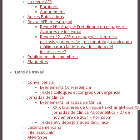
La revue AFP
Parutions
Abonnement
Autres Publications
Revue AFP en espagnol
Revue N°1 Analyse Freudienne en espagnol –
Avatares de lo sexual
Revue nº 2 – AFP en espagnol – Neurosis,
psicosis y perversión, ¿psicopatología anticuada
o último para la defensa del sujeto del
inconsciente?
Publications des membres
Plaquettes
Liens de travail
Convergencia
Evènements Convergencia
Textes colloques et congrès Convergencia
Jornadas de Clínica
Evènements Jornadas de Clinica
XXIX Journeés de Clinique Psychanalytique XX
Jornadas de Clínica Psicoanalítica – 27 de
noviembre de 2021 – Por Zoom
Textes et videos Jornadas de Clinica
Lacanoamericana
Interassociatif
ANAPSYpe