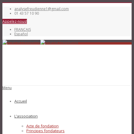
analysefreudienne1@gmail.com
01 43 57 10 90
Appelez-nous!
FRANÇAIS
Español
Menu
Accueil
L’association
Acte de fondation
Principes fondateurs