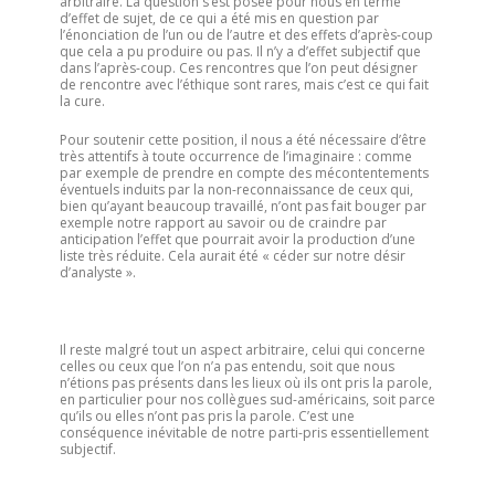
arbitraire. La question s’est posée pour nous en terme
d’effet de sujet, de ce qui a été mis en question par
l’énonciation de l’un ou de l’autre et des effets d’après-coup
que cela a pu produire ou pas. Il n’y a d’effet subjectif que
dans l’après-coup. Ces rencontres que l’on peut désigner
de rencontre avec l’éthique sont rares, mais c’est ce qui fait
la cure.
Pour soutenir cette position, il nous a été nécessaire d’être
très attentifs à toute occurrence de l’imaginaire : comme
par exemple de prendre en compte des mécontentements
éventuels induits par la non-reconnaissance de ceux qui,
bien qu’ayant beaucoup travaillé, n’ont pas fait bouger par
exemple notre rapport au savoir ou de craindre par
anticipation l’effet que pourrait avoir la production d’une
liste très réduite. Cela aurait été « céder sur notre désir
d’analyste ».
Il reste malgré tout un aspect arbitraire, celui qui concerne
celles ou ceux que l’on n’a pas entendu, soit que nous
n’étions pas présents dans les lieux où ils ont pris la parole,
en particulier pour nos collègues sud-américains, soit parce
qu’ils ou elles n’ont pas pris la parole. C’est une
conséquence inévitable de notre parti-pris essentiellement
subjectif.