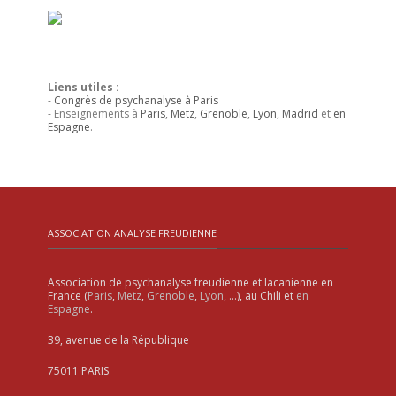
Liens utiles :
-
Congrès de psychanalyse à Paris
- Enseignements à
Paris
,
Metz
,
Grenoble
,
Lyon
,
Madrid
et
en
Espagne
.
ASSOCIATION ANALYSE FREUDIENNE
Association de psychanalyse freudienne et lacanienne en
France (
Paris
,
Metz
,
Grenoble
,
Lyon
, …), au Chili et
en
Espagne
.
39, avenue de la République
75011 PARIS