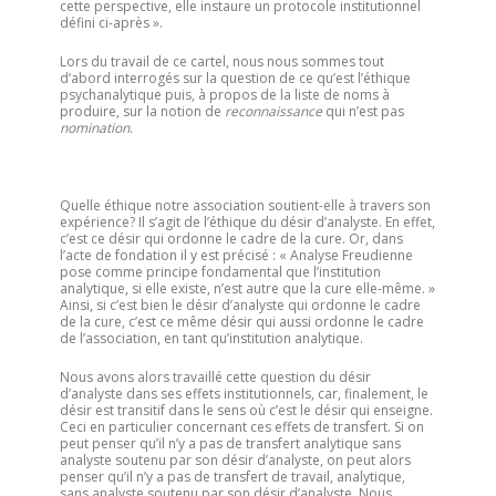
cette perspective, elle instaure un protocole institutionnel
défini ci-après ».
Lors du travail de ce cartel, nous nous sommes tout
d’abord interrogés sur la question de ce qu’est l’éthique
psychanalytique puis, à propos de la liste de noms à
produire, sur la notion de
reconnaissance
qui n’est pas
nomination
.
Quelle éthique notre association soutient-elle à travers son
expérience? Il s’agit de l’éthique du désir d’analyste. En effet,
c’est ce désir qui ordonne le cadre de la cure. Or, dans
l’acte de fondation il y est précisé : « Analyse Freudienne
pose comme principe fondamental que l’institution
analytique, si elle existe, n’est autre que la cure elle-même. »
Ainsi, si c’est bien le désir d’analyste qui ordonne le cadre
de la cure, c’est ce même désir qui aussi ordonne le cadre
de l’association, en tant qu’institution analytique.
Nous avons alors travaillé cette question du désir
d’analyste dans ses effets institutionnels, car, finalement, le
désir est transitif dans le sens où c’est le désir qui enseigne.
Ceci en particulier concernant ces effets de transfert. Si on
peut penser qu’il n’y a pas de transfert analytique sans
analyste soutenu par son désir d’analyste, on peut alors
penser qu’il n’y a pas de transfert de travail, analytique,
sans analyste soutenu par son désir d’analyste. Nous