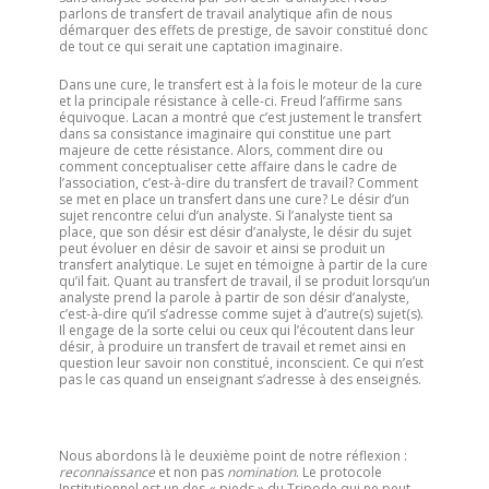
parlons de transfert de travail analytique afin de nous
démarquer des effets de prestige, de savoir constitué donc
de tout ce qui serait une captation imaginaire.
Dans une cure, le transfert est à la fois le moteur de la cure
et la principale résistance à celle-ci. Freud l’affirme sans
équivoque. Lacan a montré que c’est justement le transfert
dans sa consistance imaginaire qui constitue une part
majeure de cette résistance. Alors, comment dire ou
comment conceptualiser cette affaire dans le cadre de
l’association, c’est-à-dire du transfert de travail? Comment
se met en place un transfert dans une cure? Le désir d’un
sujet rencontre celui d’un analyste. Si l’analyste tient sa
place, que son désir est désir d’analyste, le désir du sujet
peut évoluer en désir de savoir et ainsi se produit un
transfert analytique. Le sujet en témoigne à partir de la cure
qu’il fait. Quant au transfert de travail, il se produit lorsqu’un
analyste prend la parole à partir de son désir d’analyste,
c’est-à-dire qu’il s’adresse comme sujet à d’autre(s) sujet(s).
Il engage de la sorte celui ou ceux qui l’écoutent dans leur
désir, à produire un transfert de travail et remet ainsi en
question leur savoir non constitué, inconscient. Ce qui n’est
pas le cas quand un enseignant s’adresse à des enseignés.
Nous abordons là le deuxième point de notre réflexion :
reconnaissance
et non pas
nomination
. Le protocole
Institutionnel est un des « pieds » du Tripode qui ne peut