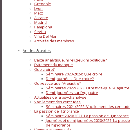
Grenoble
Lyon
Metz
Alicante
Madrid
Pamplona
Sevilla
Viña Del Mar
Activités des membres
Articles & textes
L’acte analytique, ni religieux ni politique?
Évitement du manque
Que croire?
Séminaire 2023-2024: Que croire
Demi journées: Que croire?
Qu »est-ce que l’A(a)autre?
Séminaires 2022/2023: Qu’est-ce-que l’A(a)autre
Demi -journées sur l’A(a)autre
Actualités de la psychanalyse
Vacillement des certitudes
Séminaires 2021/2022: Vacillement des certitud
La passion de l’Ignorance
Séminaire 2020/2021: La passion de l’ignorance
Journées et demi-journées 2020/2021: La passi
de l’ignorance
L’amour au temps du…