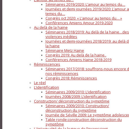
Séminaires 2019/2020: L’amour au temps du…
Journées et demi journées 2019/2020: L’amour 
temps du…
Congrès oct 2020: « L’amour au temps du… »
Conférences Amiens Amour 2019-2020
Au delà de la haine
Séminaires 2018/2019: Au delà de la haine…des
violences inédites
Journées et demi-journées 2018/2019: au delà 
la haine
Séminaire Metz Haine
Congrès 2019: Au delà de la haine..
Conférences Amiens Haine 2018-2019
Réminiscences
Séminaires 2017/2018: souffrons-nous encore 
nos réminiscences
Congrès 2018: Réminiscences
Le réel
L’identification
Séminaires 2009/2010: L’identification
Journées 2008/2009: L’identification
Construction/ déconstruction du symptôme
Séminaires 2009/2010: Construction/
déconstruction du symptôme
Journée de Séville 2009: Le symptôme adolesce
Table ronde:construction déconstruction du
symptôme
L'(in)actualité de la logique de l’inconscient