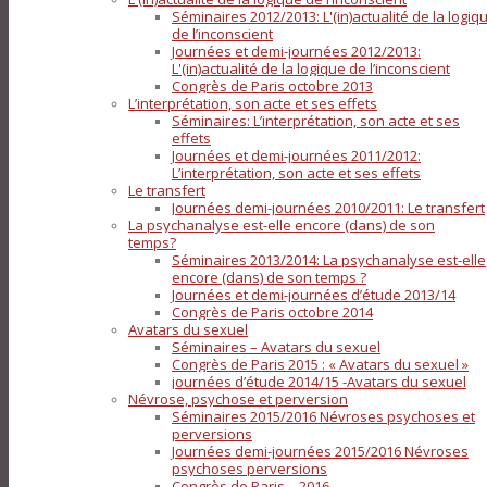
Séminaires 2012/2013: L'(in)actualité de la logiq
de l’inconscient
Journées et demi-journées 2012/2013:
L'(in)actualité de la logique de l’inconscient
Congrès de Paris octobre 2013
L’interprétation, son acte et ses effets
Séminaires: L’interprétation, son acte et ses
effets
Journées et demi-journées 2011/2012:
L’interprétation, son acte et ses effets
Le transfert
Journées demi-journées 2010/2011: Le transfert
La psychanalyse est-elle encore (dans) de son
temps?
Séminaires 2013/2014: La psychanalyse est-elle
encore (dans) de son temps ?
Journées et demi-journées d’étude 2013/14
Congrès de Paris octobre 2014
Avatars du sexuel
Séminaires – Avatars du sexuel
Congrès de Paris 2015 : « Avatars du sexuel »
journées d’étude 2014/15 -Avatars du sexuel
Névrose, psychose et perversion
Séminaires 2015/2016 Névroses psychoses et
perversions
Journées demi-journées 2015/2016 Névroses
psychoses perversions
Congrès de Paris – 2016