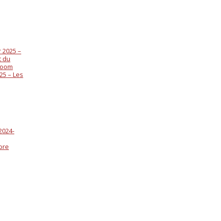
 2025 –
t du
 zoom
25 – Les
2024-
bre