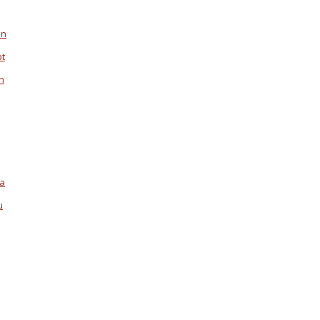
en
pt
n
la
u