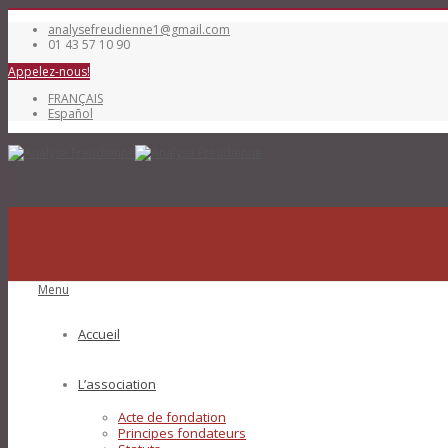
analysefreudienne1@gmail.com
01 43 57 10 90
Appelez-nous!
FRANÇAIS
Español
Menu
Accueil
L’association
Acte de fondation
Principes fondateurs