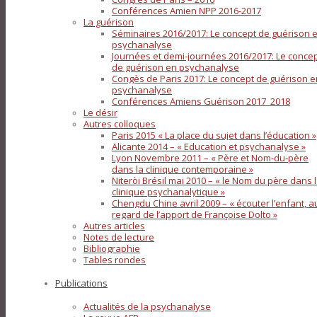
Conférences Amien NPP 2016-2017
La guérison
Séminaires 2016/2017: Le concept de guérison 
psychanalyse
Journées et demi-journées 2016/2017: Le conce
de guérison en psychanalyse
Congès de Paris 2017: Le concept de guérison e
psychanalyse
Conférences Amiens Guérison 2017_2018
Le désir
Autres colloques
Paris 2015 « La place du sujet dans l’éducation »
Alicante 2014 – « Education et psychanalyse »
Lyon Novembre 2011 – « Père et Nom-du-père
dans la clinique contemporaine »
Niteròi Brésil mai 2010 – « le Nom du père dans 
clinique psychanalytique »
Chengdu Chine avril 2009 – « écouter l’enfant, a
regard de l’apport de Françoise Dolto »
Autres articles
Notes de lecture
Bibliographie
Tables rondes
Publications
Actualités de la psychanalyse