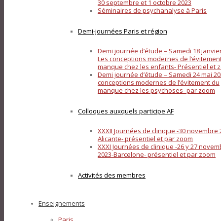
30 septembre et 1 octobre 2023
Séminaires de psychanalyse à Paris
Demi-journées Paris et région
Demi journée d’étude – Samedi 18 janvier
Les conceptions modernes de l’évitemen
manque chez les enfants- Présentiel et
Demi journée d’étude – Samedi 24 mai 20
conceptions modernes de l’évitement du
manque chez les psychoses- par zoom
Colloques auxquels participe AF
XXXII Journées de clinique -30 novembre 
Alicante- présentiel et par zoom
XXXI Journées de clinique -26 y 27 novem
2023-Barcelone- présentiel et par zoom
Activités des membres
Enseignements
Paris