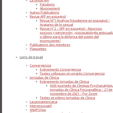
La revue AFP
Parutions
Abonnement
Autres Publications
Revue AFP en espagnol
Revue N°1 Analyse Freudienne en espagnol –
Avatares de lo sexual
Revue nº 2 – AFP en espagnol – Neurosis,
psicosis y perversión, ¿psicopatología anticuad
o último para la defensa del sujeto del
inconsciente?
Publications des membres
Plaquettes
Liens de travail
Convergencia
Evènements Convergencia
Textes colloques et congrès Convergencia
Jornadas de Clínica
Evènements Jornadas de Clinica
XXIX Journeés de Clinique Psychanalytiq
Jornadas de Clínica Psicoanalítica – 27 de
noviembre de 2021 – Por Zoom
Textes et videos Jornadas de Clinica
Lacanoamericana
Interassociatif
ANAPSYpe