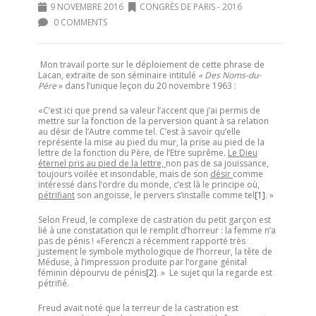
9 NOVEMBRE 2016
CONGRÈS DE PARIS - 2016
0 COMMENTS
Mon travail porte sur le déploiement de cette phrase de
Lacan, extraite de son séminaire intitulé
« Des Noms-du-
Père
» dans l’unique leçon du 20 novembre 1963 :
«C’est ici que prend sa valeur l’accent que j’ai permis de
mettre sur la fonction de la perversion quant à sa relation
au désir de l’Autre comme tel. C’est à savoir qu’elle
représente la mise au pied du mur, la prise au pied de la
lettre de la fonction du Père, de l’Etre suprême.
Le Dieu
éternel pris au pied de la lettre,
non pas de sa jouissance,
toujours voilée et insondable, mais de son
désir
comme
intéressé dans l’ordre du monde, c’est là le principe où,
pétrifiant
son angoisse, le pervers s’installe comme tel
[1]
. »
Selon Freud, le complexe de castration du petit garçon est
lié à une constatation qui le remplit d’horreur : la femme n’a
pas de pénis ! «Ferenczi a récemment rapporté très
justement le symbole mythologique de l’horreur, la tête de
Méduse, à l’impression produite par l’organe génital
féminin dépourvu de pénis
[2]
. » Le sujet qui la regarde est
pétrifié.
Freud avait noté que la terreur de la castration est