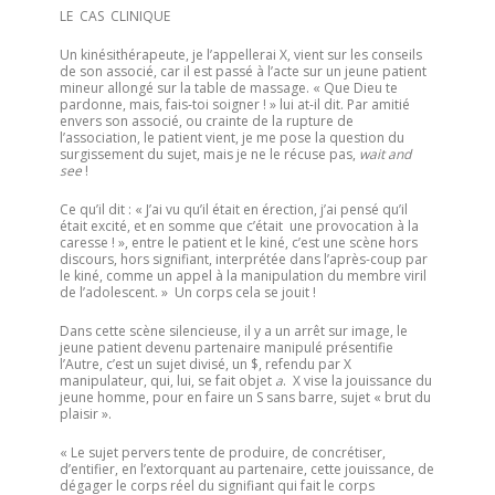
LE CAS CLINIQUE
Un kinésithérapeute, je l’appellerai X, vient sur les conseils
de son associé, car il est passé à l’acte sur un jeune patient
mineur allongé sur la table de massage. « Que Dieu te
pardonne, mais, fais-toi soigner ! » lui at-il dit. Par amitié
envers son associé, ou crainte de la rupture de
l’association, le patient vient, je me pose la question du
surgissement du sujet, mais je ne le récuse pas,
wait and
see
!
Ce qu’il dit : « J’ai vu qu’il était en érection, j’ai pensé qu’il
était excité, et en somme que c’était une provocation à la
caresse ! », entre le patient et le kiné, c’est une scène hors
discours, hors signifiant, interprétée dans l’après-coup par
le kiné, comme un appel à la manipulation du membre viril
de l’adolescent. » Un corps cela se jouit !
Dans cette scène silencieuse, il y a un arrêt sur image, le
jeune patient devenu partenaire manipulé présentifie
l’Autre, c’est un sujet divisé, un $, refendu par X
manipulateur, qui, lui, se fait objet
a
. X vise la jouissance du
jeune homme, pour en faire un S sans barre, sujet « brut du
plaisir ».
« Le sujet pervers tente de produire, de concrétiser,
d’entifier, en l’extorquant au partenaire, cette jouissance, de
dégager le corps réel du signifiant qui fait le corps