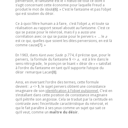
perversion, le fantasme est le « nœud de tout ce dont il
s’agit concernant cette économie pour laquelle Freud a
produit le mot de
libido
[6]
. » C’est le fantasme et pas l’objet
qui est soutien du désir.
Ce à quoi l’être humain a à faire, c’est l’objet
a
, et toute sa
réalisation au rapport sexuel aboutit au fantasme. C’est ce
qui se passe pour le névrosé, mais il y a aussi une
corrélation avec ce qui se passe pour le pervers « … le
a
est ce qui, quelles que soient les dites perversions, en est là
comme cause
[7]
. »
En 1963, dans
Kant avec Sade
p.774, il précise que, pour le
pervers, la formule du fantasme $ <>
a,
est à lire dans le
sens rétrograde, le poinçon se lisant « désir de » » satisfait
à l’ordre du fantasme en tant qu’il supporte l’utopie du
désir remarque Lacan
[8]
.
Ainsi, en inversant l’ordre des termes, cette formule
devient :
a
<> $, le sujet pervers obtient une consistance
imaginaire de son
identification à l’objet pulsionnel.
C’est en
s’installant dans cette position de consistance imaginaire
qu’il pétrifie son angoisse. Cela se traduit par la certitude en
contraste avec l’incertitude caractéristique du névrosé, et
qui le fait paraître à ses yeux comme un sujet qui sait ce
qu’il veut, comme un
maître du désir.