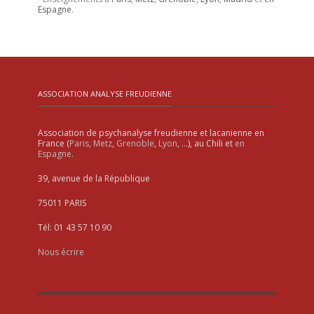
Espagne
.
ASSOCIATION ANALYSE FREUDIENNE
Association de psychanalyse freudienne et lacanienne en
France (
Paris
,
Metz
,
Grenoble
,
Lyon
, …), au Chili et
en
Espagne
.
39, avenue de la République
75011 PARIS
Tél: 01 43 57 10 90
Nous écrire