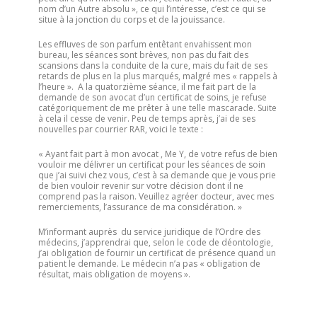
nom d’un Autre absolu », ce qui l’intéresse, c’est ce qui se
situe à la jonction du corps et de la jouissance.
Les effluves de son parfum entêtant envahissent mon
bureau, les séances sont brèves, non pas du fait des
scansions dans la conduite de la cure, mais du fait de ses
retards de plus en la plus marqués, malgré mes « rappels à
l’heure ». A la quatorzième séance, il me fait part de la
demande de son avocat d’un certificat de soins, je refuse
catégoriquement de me prêter à une telle mascarade. Suite
à cela il cesse de venir. Peu de temps après, j’ai de ses
nouvelles par courrier RAR, voici le texte :
« Ayant fait part à mon avocat , Me Y, de votre refus de bien
vouloir me délivrer un certificat pour les séances de soin
que j’ai suivi chez vous, c’est à sa demande que je vous prie
de bien vouloir revenir sur votre décision dont il ne
comprend pas la raison. Veuillez agréer docteur, avec mes
remerciements, l’assurance de ma considération. »
M’informant auprès du service juridique de l’Ordre des
médecins, j’apprendrai que, selon le code de déontologie,
j’ai obligation de fournir un certificat de présence quand un
patient le demande. Le médecin n’a pas « obligation de
résultat, mais obligation de moyens ».