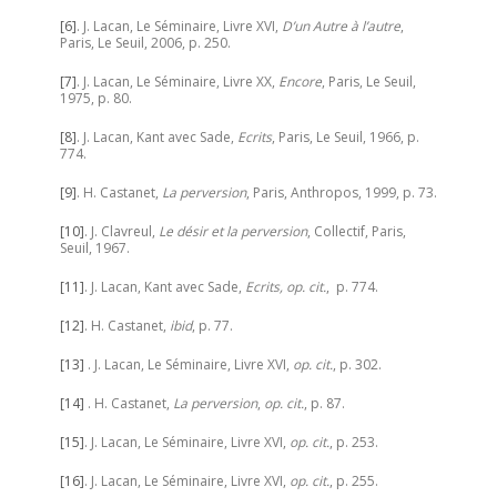
[6]
. J. Lacan, Le Séminaire, Livre XVI,
D’un Autre à l’autre
,
Paris, Le Seuil, 2006, p. 250.
[7]
. J. Lacan, Le Séminaire, Livre XX,
Encore
, Paris, Le Seuil,
1975, p. 80.
[8]
. J. Lacan, Kant avec Sade,
Ecrits
, Paris, Le Seuil, 1966, p.
774.
[9]
. H. Castanet,
La perversion
, Paris, Anthropos, 1999, p. 73.
[10]
. J. Clavreul,
Le désir et la perversion
, Collectif, Paris,
Seuil, 1967.
[11]
. J. Lacan, Kant avec Sade,
Ecrits, op. cit.
, p. 774.
[12]
. H. Castanet,
ibid
, p. 77.
[13]
. J. Lacan, Le Séminaire, Livre XVI,
op. cit.
, p. 302.
[14]
. H. Castanet,
La perversion
,
op. cit.
, p. 87.
[15]
. J. Lacan, Le Séminaire, Livre XVI,
op. cit.
, p. 253.
[16]
. J. Lacan, Le Séminaire, Livre XVI,
op. cit.
, p. 255.