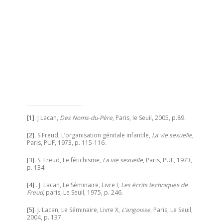
[1]
. J Lacan,
Des Noms-du-Père
, Paris, le Seuil, 2005, p.89.
[2]
. S.Freud, L’organisation génitale infantile,
La vie sexuelle
,
Paris, PUF, 1973, p. 115-116.
[3]
. S. Freud, Le fétichisme,
La vie sexuelle
, Paris, PUF, 1973,
p. 134.
[4]
. J. Lacan, Le Séminaire, Livre I,
Les écrits techniques de
Freud
, paris, Le Seuil, 1975, p. 246.
[5]
. J. Lacan, Le Séminaire, Livre X,
L’angoisse
, Paris, Le Seuil,
2004, p. 137.