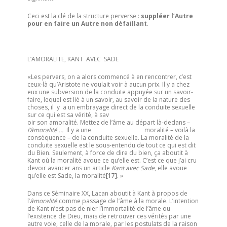
Ceci est la clé de la structure perverse :
suppléer l’Autre
pour en faire un Autre non défaillant
.
L’AMORALITE, KANT AVEC SADE
«Les pervers, on a alors commencé à en rencontrer, c’est
ceux-là qu’Aristote ne voulait voir à aucun prix. Il y a chez
eux une subversion de la conduite appuyée sur un savoir-
faire, lequel est lié à un savoir, au savoir de la nature des
choses, il y a un embrayage direct de la conduite sexuelle
sur ce qui est sa vérité, à sav
oir son amoralité. Mettez de l’âme au départ là-dedans –
l’âmoralité …
Il y a une moralité – voilà la
conséquence – de la conduite sexuelle. La moralité de la
conduite sexuelle est le sous-entendu de tout ce qui est dit
du Bien. Seulement, à force de dire du bien, ça aboutit à
Kant où la moralité avoue ce qu’elle est. C’est ce que j’ai cru
devoir avancer ans un article
Kant avec Sade
, elle avoue
qu’elle est Sade, la moralité
[17]
. »
Dans ce Séminaire XX, Lacan aboutit à Kant à propos de
l’
âmoralité
comme passage de l’âme à la morale. L’intention
de Kant n’est pas de nier l’immortalité de l’âme ou
l’existence de Dieu, mais de retrouver ces vérités par une
autre voie, celle de la morale, par les postulats de la raison