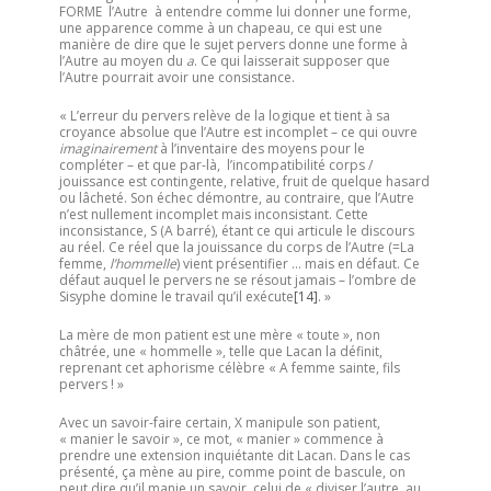
FORME l’Autre à entendre comme lui donner une forme,
une apparence comme à un chapeau, ce qui est une
manière de dire que le sujet pervers donne une forme à
l’Autre au moyen du
a
. Ce qui laisserait supposer que
l’Autre pourrait avoir une consistance.
« L’erreur du pervers relève de la logique et tient à sa
croyance absolue que l’Autre est incomplet – ce qui ouvre
imaginairement
à l’inventaire des moyens pour le
compléter – et que par-là, l’incompatibilité corps /
jouissance est contingente, relative, fruit de quelque hasard
ou lâcheté. Son échec démontre, au contraire, que l’Autre
n’est nullement incomplet mais inconsistant. Cette
inconsistance, S (A barré), étant ce qui articule le discours
au réel. Ce réel que la jouissance du corps de l’Autre (=La
femme,
l’hommelle
) vient présentifier … mais en défaut. Ce
défaut auquel le pervers ne se résout jamais – l’ombre de
Sisyphe domine le travail qu’il exécute
[14]
. »
La mère de mon patient est une mère « toute », non
châtrée, une « hommelle », telle que Lacan la définit,
reprenant cet aphorisme célèbre « A femme sainte, fils
pervers ! »
Avec un savoir-faire certain, X manipule son patient,
« manier le savoir », ce mot, « manier » commence à
prendre une extension inquiétante dit Lacan. Dans le cas
présenté, ça mène au pire, comme point de bascule, on
peut dire qu’il manie un savoir, celui de « diviser l’autre, au