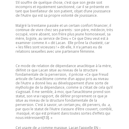
S’il souffre de quelque chose, c’est que son geste soit
incompris et injustement sanctionné, car il se présente en
tant que bienfaiteur de son patient, objet d’une jouissance
de l’Autre qui est sa propre volonté de jouissance.
Malgré la trentaine passée et un certain confort financier, il
continue de vivre chez ses parents : son père, médecin, très
occupé, voire absent, son frère plus jeune homosexuel, sa
mère, bigote, au service de Dieu « Ce que Dieu veut est à
examiner comme A » dit Lacan. Elle prône la chasteté, car
« les filles sont vicieuses ! » dit-elle, X n’a jamais eu de
relations sexuelles avec une partenaire féminine.
Ce mode de relation de dépendance anaclitique à la mère,
définit ce que Lacan situe au niveau de la structure
fondamentale de la perversion, il précise «Ce que Freud
articule de l’anaclitisme comme d’un appui pris au niveau
de l’Autre a donné lieu au développement d’une sorte de
mythologie de la dépendance, comme si c’était de cela qu’il
s’agissait. Il me semble, à moi, que l’anaclitisme prend son
statut, son vrai rapport, de définir proprement ce que je
situe au niveau de la structure fondamentale de la
perversion. C’est à savoir, un certain jeu, dit pervers, du
a
,
par quoi le statut de l’Autre s’assure d’être couvert, comblé,
masqué, et qui est présent dans toutes sortes d’effets qui
nous intéressent
[13]
. »
Cet usage de
a
comme masque, Lacan l’appelle EN –