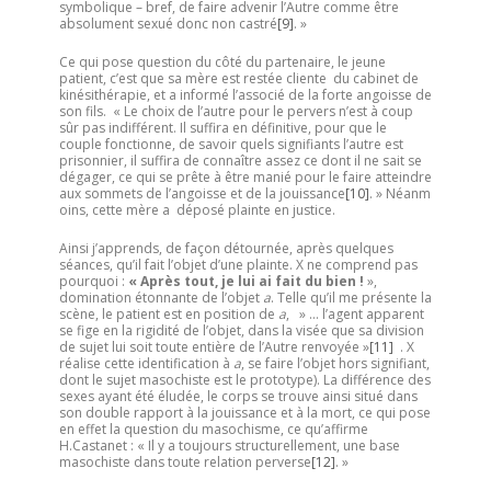
symbolique – bref, de faire advenir l’Autre comme être
absolument sexué donc non castré
[9]
. »
Ce qui pose question du côté du partenaire, le jeune
patient, c’est que sa mère est restée cliente du cabinet de
kinésithérapie, et a informé l’associé de la forte angoisse de
son fils. « Le choix de l’autre pour le pervers n’est à coup
sûr pas indifférent. Il suffira en définitive, pour que le
couple fonctionne, de savoir quels signifiants l’autre est
prisonnier, il suffira de connaître assez ce dont il ne sait se
dégager, ce qui se prête à être manié pour le faire atteindre
aux sommets de l’angoisse et de la jouissance
[10]
. » Néanm
oins, cette mère a déposé plainte en justice.
Ainsi j’apprends, de façon détournée, après quelques
séances, qu’il fait l’objet d’une plainte. X ne comprend pas
pourquoi :
« Après tout, je lui ai fait du bien !
»,
domination étonnante de l’objet
a
. Telle qu’il me présente la
scène, le patient est en position de
a
, » … l’agent apparent
se fige en la rigidité de l’objet, dans la visée que sa division
de sujet lui soit toute entière de l’Autre renvoyée »
[11]
. X
réalise cette identification à
a
, se faire l’objet hors signifiant,
dont le sujet masochiste est le prototype). La différence des
sexes ayant été éludée, le corps se trouve ainsi situé dans
son double rapport à la jouissance et à la mort, ce qui pose
en effet la question du masochisme, ce qu’affirme
H.Castanet : « Il y a toujours structurellement, une base
masochiste dans toute relation perverse
[12]
. »