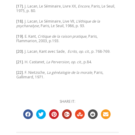
[17]
. J. Lacan, Le Séminaire, Livre XX,
Encore
, Paris, Le Seuil,
1975, p. 80.
[18]
. J. Lacan, Le Séminaire, Live VII,
L’éthique de la
psychanalyse
, Paris, Le Seuil, 1986, p. 93.
[19]
. E. Kant,
Critique de la raison pratique
, Paris,
Flammarion, 2003, p.193.
[20]
. J. Lacan, Kant avec Sade,
Ecrits
,
op. cit.
, p. 768-769.
[21]
. H. Castanet,
La Perversion
,
op. cit.
, p.84.
[22]
. F. Nietzsche,
La généalogie de la morale
, Paris,
Gallimard, 1971.
SHARE IT: