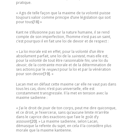
pratique.
« Agis de telle façon que la maxime de ta volonté puisse
toujours valoir comme principe d’une législation qui soit
pour tous
[18]
»
Kant ne s’illusionne pas sur la nature humaine, il se rend
compte de son imperfection, l’homme n’est pas un saint,
c’est pourquoi il en fait une loi de devoir et de respect :
« La loi morale est en effet, pour la volonté d’un être
absolument parfait, une loi de la
sainteté
, mais elle est,
pour la volonté de tout être raisonnable fini, une loi du
devoir
, de la contrainte morale et de la détermination de
ses actions par le
respect
pour la loi et par la vénération
pour son devoir
[19]
. »
Lacan met en défaut cette maxime car elle ne vaut pas dans
tous les cas, donc n’est pas universelle, elle est
constamment transgressée. Il la met en tension avec la
maxime sadienne :
« J’ai le droit de jouir de ton corps, peut me dire quiconque,
et ce droit, je l’exercerai, sans qu’aucune limite m’arrête
dans le caprice des exactions que l’aie le goût d’y
assouvir
[20]
. » La maxime sadienne, selon Lacan,
démasque la refente du sujet, en cela il la considère plus
morale que la maxime kantienne.