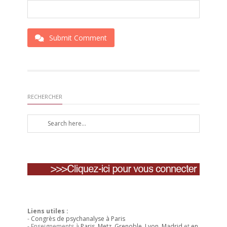
Submit Comment
RECHERCHER
Liens utiles :
-
Congrès de psychanalyse à Paris
- Enseignements à
Paris
,
Metz
,
Grenoble
,
Lyon
,
Madrid
et
en