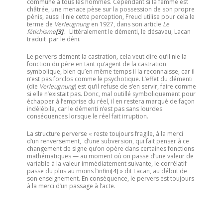
commune à tous les hommes. Cependant si la femme est
châtrée, une menace pèse sur la possession de son propre
pénis, aussi il nie cette perception, Freud utilise pour cela le
terme de
Verleugnung
en 1927, dans son article
Le
fétichisme
[3]
.
Littéralement le démenti, le désaveu, Lacan
traduit par le déni.
Le pervers dément la castration, cela veut dire qu’il nie la
fonction du père en tant qu’agent de la castration
symbolique, bien qu’en même temps il la reconnaisse, car il
n’est pas forclos comme le psychotique. L’effet du démenti
(die
Verleugnung
) est qu’il refuse de s’en servir, faire comme
si elle n’existait pas. Donc, mal outillé symboliquement pour
échapper à l’emprise du réel, il en restera marqué de façon
indélébile, car le démenti n’est pas sans lourdes
conséquences lorsque le réel fait irruption.
La structure perverse « reste toujours fragile, à la merci
d’un renversement, d’une subversion, qui fait penser à ce
changement de signe qu’on opère dans certaines fonctions
mathématiques — au moment où on passe d’une valeur de
variable à la valeur immédiatement suivante, le corrélatif
passe du plus au moins l’infini
[4]
» dit Lacan, au début de
son enseignement. En conséquence, le pervers est toujours
à la merci d’un passage à l’acte.