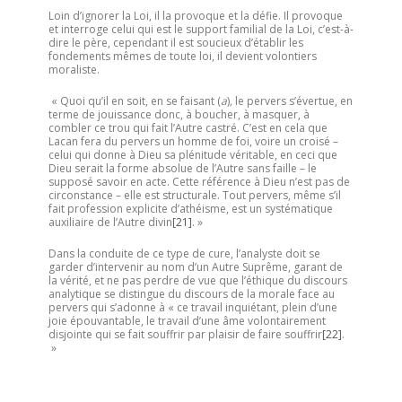
Loin d’ignorer la Loi, il la provoque et la défie. Il provoque
et interroge celui qui est le support familial de la Loi, c’est-à-
dire le père, cependant il est soucieux d’établir les
fondements mêmes de toute loi, il devient volontiers
moraliste.
« Quoi qu’il en soit, en se faisant (
a
)
,
le pervers s’évertue, en
terme de jouissance donc, à boucher, à masquer, à
combler ce trou qui fait l’Autre castré. C’est en cela que
Lacan fera du pervers un homme de foi, voire un croisé –
celui qui donne à Dieu sa plénitude véritable, en ceci que
Dieu serait la forme absolue de l’Autre sans faille – le
supposé savoir en acte. Cette référence à Dieu n’est pas de
circonstance – elle est structurale. Tout pervers, même s’il
fait profession explicite d’athéisme, est un systématique
auxiliaire de l’Autre divin
[21]
. »
Dans la conduite de ce type de cure, l’analyste doit se
garder d’intervenir au nom d’un Autre Suprême, garant de
la vérité, et ne pas perdre de vue que l’éthique du discours
analytique se distingue du discours de la morale face au
pervers qui s’adonne à « ce travail inquiétant, plein d’une
joie épouvantable, le travail d’une âme volontairement
disjointe qui se fait souffrir par plaisir de faire souffrir
[22]
.
»