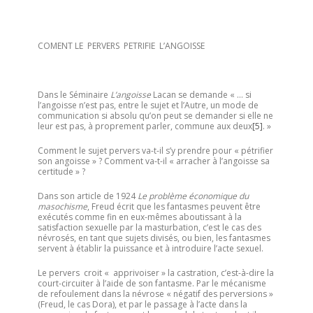
COMENT LE PERVERS PETRIFIE L’ANGOISSE
Dans le Séminaire
L’angoisse
Lacan se demande « … si
l’angoisse n’est pas, entre le sujet et l’Autre, un mode de
communication si absolu qu’on peut se demander si elle ne
leur est pas, à proprement parler, commune aux deux
[5]
. »
Comment le sujet pervers va-t-il s’y prendre pour « pétrifier
son angoisse » ? Comment va-t-il « arracher à l’angoisse sa
certitude » ?
Dans son article de 1924
Le problème économique du
masochisme
, Freud écrit que les fantasmes peuvent être
exécutés comme fin en eux-mêmes aboutissant à la
satisfaction sexuelle par la masturbation, c’est le cas des
névrosés, en tant que sujets divisés, ou bien, les fantasmes
servent à établir la puissance et à introduire l’acte sexuel.
Le pervers croit « apprivoiser » la castration, c’est-à-dire la
court-circuiter à l’aide de son fantasme. Par le mécanisme
de refoulement dans la névrose « négatif des perversions »
(Freud, le cas Dora), et par le passage à l’acte dans la