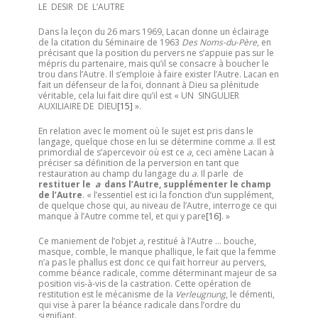
LE DESIR DE L’AUTRE
Dans la leçon du 26 mars 1969, Lacan donne un éclairage
de la citation du Séminaire de 1963
Des Noms-du-Père
, en
précisant que la position du pervers ne s’appuie pas sur le
mépris du partenaire, mais qu’il se consacre à boucher le
trou dans l’Autre. Il s’emploie à faire exister l’Autre. Lacan en
fait un défenseur de la foi, donnant à Dieu sa plénitude
véritable, cela lui fait dire qu’il est « UN SINGULIER
AUXILIAIRE DE DIEU
[15]
».
En relation avec le moment où le sujet est pris dans le
langage, quelque chose en lui se détermine comme
a
. Il est
primordial de s’apercevoir où est ce
a
, ceci amène Lacan à
préciser sa définition de la perversion en tant que
restauration au champ du langage du
a
. Il parle de
restituer le
a
dans l’Autre, supplémenter le champ
de l’Autre
. « l’essentiel est ici la fonction d’un supplément,
de quelque chose qui, au niveau de l’Autre, interroge ce qui
manque à l’Autre comme tel, et qui y pare
[16]
. »
Ce maniement de l’objet
a
, restitué à l’Autre … bouche,
masque, comble, le manque phallique, le fait que la femme
n’a pas le phallus est donc ce qui fait horreur au pervers,
comme béance radicale, comme déterminant majeur de sa
position vis-à-vis de la castration. Cette opération de
restitution est le mécanisme de la
Verleugnung
, le démenti,
qui vise à parer la béance radicale dans l’ordre du
signifiant.