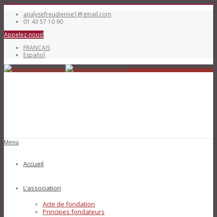
analysefreudienne1@gmail.com
01 43 57 10 90
Appelez-nous!
FRANÇAIS
Español
Menu
Accueil
L’association
Acte de fondation
Principes fondateurs