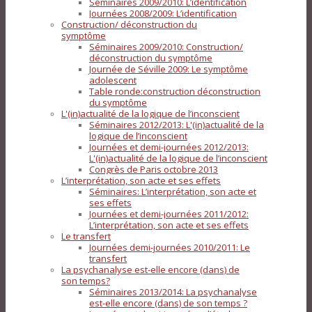
Séminaires 2009/2010: L’identification
Journées 2008/2009: L’identification
Construction/ déconstruction du
symptôme
Séminaires 2009/2010: Construction/
déconstruction du symptôme
Journée de Séville 2009: Le symptôme
adolescent
Table ronde:construction déconstruction
du symptôme
L'(in)actualité de la logique de l’inconscient
Séminaires 2012/2013: L'(in)actualité de la
logique de l’inconscient
Journées et demi-journées 2012/2013:
L'(in)actualité de la logique de l’inconscient
Congrès de Paris octobre 2013
L’interprétation, son acte et ses effets
Séminaires: L’interprétation, son acte et
ses effets
Journées et demi-journées 2011/2012:
L’interprétation, son acte et ses effets
Le transfert
Journées demi-journées 2010/2011: Le
transfert
La psychanalyse est-elle encore (dans) de
son temps?
Séminaires 2013/2014: La psychanalyse
est-elle encore (dans) de son temps ?