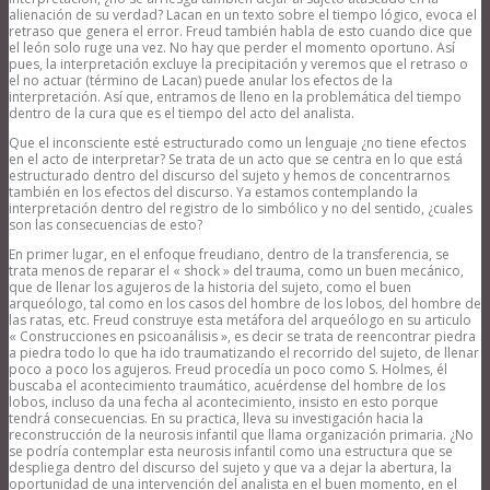
alienación de su verdad? Lacan en un texto sobre el tiempo lógico, evoca el
retraso que genera el error. Freud también habla de esto cuando dice que
el león solo ruge una vez. No hay que perder el momento oportuno. Así
pues, la interpretación excluye la precipitación y veremos que el retraso o
el no actuar (término de Lacan) puede anular los efectos de la
interpretación. Así que, entramos de lleno en la problemática del tiempo
dentro de la cura que es el tiempo del acto del analista.
Que el inconsciente esté estructurado como un lenguaje ¿no tiene efectos
en el acto de interpretar? Se trata de un acto que se centra en lo que está
estructurado dentro del discurso del sujeto y hemos de concentrarnos
también en los efectos del discurso. Ya estamos contemplando la
interpretación dentro del registro de lo simbólico y no del sentido, ¿cuales
son las consecuencias de esto?
En primer lugar, en el enfoque freudiano, dentro de la transferencia, se
trata menos de reparar el « shock » del trauma, como un buen mecánico,
que de llenar los agujeros de la historia del sujeto, como el buen
arqueólogo, tal como en los casos del hombre de los lobos, del hombre de
las ratas, etc. Freud construye esta metáfora del arqueólogo en su articulo
« Construcciones en psicoanálisis », es decir se trata de reencontrar piedra
a piedra todo lo que ha ido traumatizando el recorrido del sujeto, de llenar
poco a poco los agujeros. Freud procedía un poco como S. Holmes, él
buscaba el acontecimiento traumático, acuérdense del hombre de los
lobos, incluso da una fecha al acontecimiento, insisto en esto porque
tendrá consecuencias. En su practica, lleva su investigación hacia la
reconstrucción de la neurosis infantil que llama organización primaria. ¿No
se podría contemplar esta neurosis infantil como una estructura que se
despliega dentro del discurso del sujeto y que va a dejar la abertura, la
oportunidad de una intervención del analista en el buen momento, en el