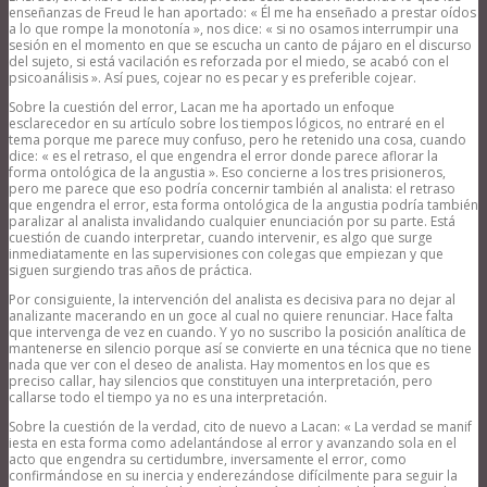
enseñanzas de Freud le han aportado: « Él me ha enseñado a prestar oídos
a lo que rompe la monotonía », nos dice: « si no osamos interrumpir una
sesión en el momento en que se escucha un canto de pájaro en el discurso
del sujeto, si está vacilación es reforzada por el miedo, se acabó con el
psicoanálisis ». Así pues, cojear no es pecar y es preferible cojear.
Sobre la cuestión del error, Lacan me ha aportado un enfoque
esclarecedor en su artículo sobre los tiempos lógicos, no entraré en el
tema porque me parece muy confuso, pero he retenido una cosa, cuando
dice: « es el retraso, el que engendra el error donde parece aflorar la
forma ontológica de la angustia ». Eso concierne a los tres prisioneros,
pero me parece que eso podría concernir también al analista: el retraso
que engendra el error, esta forma ontológica de la angustia podría también
paralizar al analista invalidando cualquier enunciación por su parte. Está
cuestión de cuando interpretar, cuando intervenir, es algo que surge
inmediatamente en las supervisiones con colegas que empiezan y que
siguen surgiendo tras años de práctica.
Por consiguiente, la intervención del analista es decisiva para no dejar al
analizante macerando en un goce al cual no quiere renunciar. Hace falta
que intervenga de vez en cuando. Y yo no suscribo la posición analítica de
mantenerse en silencio porque así se convierte en una técnica que no tiene
nada que ver con el deseo de analista. Hay momentos en los que es
preciso callar, hay silencios que constituyen una interpretación, pero
callarse todo el tiempo ya no es una interpretación.
Sobre la cuestión de la verdad, cito de nuevo a Lacan: « La verdad se manif
iesta en esta forma como adelantándose al error y avanzando sola en el
acto que engendra su certidumbre, inversamente el error, como
confirmándose en su inercia y enderezándose difícilmente para seguir la