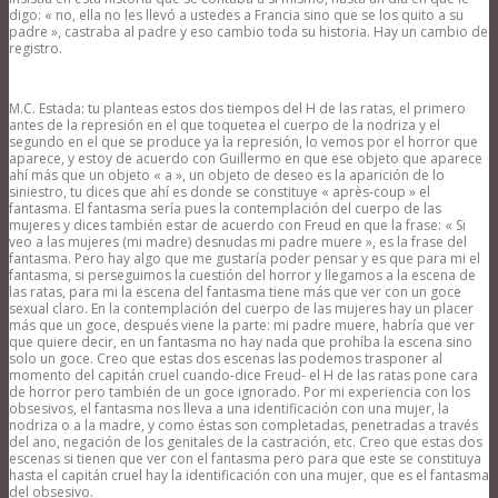
digo: « no, ella no les llevó a ustedes a Francia sino que se los quito a su
padre », castraba al padre y eso cambio toda su historia. Hay un cambio de
registro.
M.C. Estada: tu planteas estos dos tiempos del H de las ratas, el primero
antes de la represión en el que toquetea el cuerpo de la nodriza y el
segundo en el que se produce ya la represión, lo vemos por el horror que
aparece, y estoy de acuerdo con Guillermo en que ese objeto que aparece
ahí más que un objeto « a », un objeto de deseo es la aparición de lo
siniestro, tu dices que ahí es donde se constituye « après-coup » el
fantasma. El fantasma sería pues la contemplación del cuerpo de las
mujeres y dices también estar de acuerdo con Freud en que la frase: « Si
veo a las mujeres (mi madre) desnudas mi padre muere », es la frase del
fantasma. Pero hay algo que me gustaría poder pensar y es que para mi el
fantasma, si perseguimos la cuestión del horror y llegamos a la escena de
las ratas, para mi la escena del fantasma tiene más que ver con un goce
sexual claro. En la contemplación del cuerpo de las mujeres hay un placer
más que un goce, después viene la parte: mi padre muere, habría que ver
que quiere decir, en un fantasma no hay nada que prohíba la escena sino
solo un goce. Creo que estas dos escenas las podemos trasponer al
momento del capitán cruel cuando-dice Freud- el H de las ratas pone cara
de horror pero también de un goce ignorado. Por mi experiencia con los
obsesivos, el fantasma nos lleva a una identificación con una mujer, la
nodriza o a la madre, y como éstas son completadas, penetradas a través
del ano, negación de los genitales de la castración, etc. Creo que estas dos
escenas si tienen que ver con el fantasma pero para que este se constituya
hasta el capitán cruel hay la identificación con una mujer, que es el fantasma
del obsesivo.