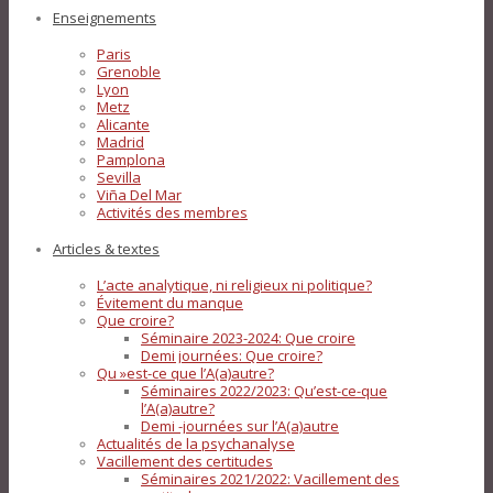
Enseignements
Paris
Grenoble
Lyon
Metz
Alicante
Madrid
Pamplona
Sevilla
Viña Del Mar
Activités des membres
Articles & textes
L’acte analytique, ni religieux ni politique?
Évitement du manque
Que croire?
Séminaire 2023-2024: Que croire
Demi journées: Que croire?
Qu »est-ce que l’A(a)autre?
Séminaires 2022/2023: Qu’est-ce-que
l’A(a)autre?
Demi -journées sur l’A(a)autre
Actualités de la psychanalyse
Vacillement des certitudes
Séminaires 2021/2022: Vacillement des