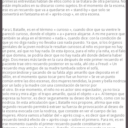
primeras entrevistas hablan de ellos como si se tratara de otra persona. No
están implicados en su discurso como sujetos. En el momento de la escena,
eso es un recuerdo que va a quedarse en « stand-by » que solo se
convertirá en fantasma en el « après-coup », en otra escena.
Para L Bataille, es en el término « curioso », cuando dice que su vientre le
pareció curioso, donde el objeto « a » parece alojarse. A mi me parece que
también se aloja en el término « nada », cuando dice: con la condición de
que yo no diga nada y no llevaba casi nada puesto. Ya que, si los órganos
genitales de la joven nodriza le resultan curiosos al niño es porque no hay
un pene, así que no hay nada. En esta época, para el niño y la niña, es el falo
el que domina, se podría decir que no hay nada ahí donde debería haber
algo. Dos meses más tarde en la cura después de este primer recuerdo el
paciente trae otro recuerdo posterior en su vida, ahí cito a Freud: « Un
recuerdo muy antiguo de su madre tumbada sobre el sofá,
incorporándose y sacando de su falda algo amarillo que deposita en el
sillón, en el momento quiso tocar pero fue un horror » Se ve un punto
común entre las dos escenas, dos mujeres tendidas, la joven y bella nodriza
por un lado y la madre con una connotación de terror por
el otro. En ese momento, el niño no es actor sino espectador, ya no toca
solo mira y mira algo: el trapo amarillo, quizá el objeto « a ». Al tiempo que
expresa su horror, es decir seguramente su deseo de tocarlo, como con su
nodriza. En esta articulación que L Bataille nos propone, afirma que este
segundo recuerdo permitirá extraer su fuerza de provocación al deseo de
la escena evocada con la nodriza, que consiste en ver el cuerpo de las
mujeres. Ahora vamos a hablar del « après coup », es decir que el segundo
recuerdo tendrá efecto de « après-coup » sobre el primero. Para mi, es en
ese momento cuando el primer recuerdo puede constituirse en un