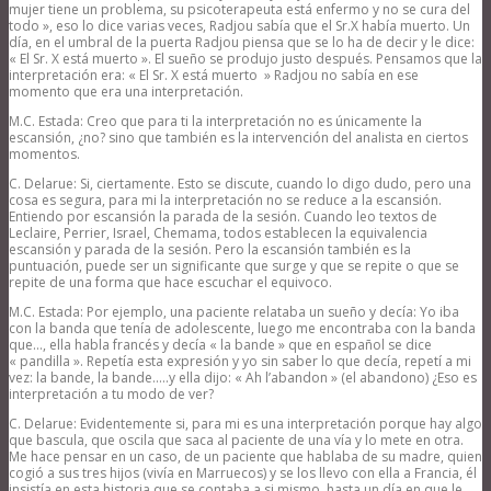
mujer tiene un problema, su psicoterapeuta está enfermo y no se cura del
todo », eso lo dice varias veces, Radjou sabía que el Sr.X había muerto. Un
día, en el umbral de la puerta Radjou piensa que se lo ha de decir y le dice:
« El Sr. X está muerto ». El sueño se produjo justo después. Pensamos que la
interpretación era: « El Sr. X está muerto » Radjou no sabía en ese
momento que era una interpretación.
M.C. Estada: Creo que para ti la interpretación no es únicamente la
escansión, ¿no? sino que también es la intervención del analista en ciertos
momentos.
C. Delarue: Si, ciertamente. Esto se discute, cuando lo digo dudo, pero una
cosa es segura, para mi la interpretación no se reduce a la escansión.
Entiendo por escansión la parada de la sesión. Cuando leo textos de
Leclaire, Perrier, Israel, Chemama, todos establecen la equivalencia
escansión y parada de la sesión. Pero la escansión también es la
puntuación, puede ser un significante que surge y que se repite o que se
repite de una forma que hace escuchar el equivoco.
M.C. Estada: Por ejemplo, una paciente relataba un sueño y decía: Yo iba
con la banda que tenía de adolescente, luego me encontraba con la banda
que…, ella habla francés y decía « la bande » que en español se dice
« pandilla ». Repetía esta expresión y yo sin saber lo que decía, repetí a mi
vez: la bande, la bande…..y ella dijo: « Ah l’abandon » (el abandono) ¿Eso es
interpretación a tu modo de ver?
C. Delarue: Evidentemente si, para mi es una interpretación porque hay algo
que bascula, que oscila que saca al paciente de una vía y lo mete en otra.
Me hace pensar en un caso, de un paciente que hablaba de su madre, quien
cogió a sus tres hijos (vivía en Marruecos) y se los llevo con ella a Francia, él
insistía en esta historia que se contaba a si mismo, hasta un día en que le