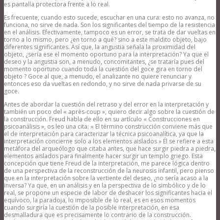
es pantalla protectora frente a lo real.
Es frecuente, cuando esto sucede, escuchar en una cura: esto no avanza, no
funciona, no sirve de nada. Son los significantes del tiempo de la resistencia
en el análisis. Efectivamente, tampoco es un error, se trata de dar vueltas en
torno a lo mismo, pero ¿en torno a qué? sino a este maldito objeto, bajo
diferentes significantes. Así que, la angustia señala la proximidad del
objeto, ¿sería ese el momento oportuno para la interpretación? Ya que el
deseo y la angustia son, a menudo, concomitantes, ¿se trataría pues del
momento oportuno cuando toda la cuestión del goce gira en torno del
objeto ? Goce al que, a menudo, el analizante no quiere renunciar y
entonces eso da vueltas en redondo, y no sirve de nada privarse de su
goce.
Antes de abordar la cuestión del retraso y del error en la interpretación y
también un poco del « après-coup », quiero decir algo sobre la cuestión de
la construcción. Freud habla de ello en su artículo « Construcciones en
psicoanálisis », os leo una cita: « El término construcción conviene más que
el de interpretación para caracterizar la técnica psicoanalítica, ya que la
interpretación concierne solo a los elementos aislados » Él se refiere a esta
metáfora del arqueólogo que citaba antes, que hace surgir piedra a piedra,
elementos aislados para finalmente hacer surgir un templo griego. Esta
concepción que tiene Freud de la interpretación, me parece lógica dentro
de una perspectiva de la reconstrucción de la neurosis infantil, pero pienso
que en la interpretación sobre la vertiente del deseo, ¿no sería acaso a la
inversa? Ya que, en un análisis y en la perspectiva de lo simbólico y de lo
real, se propone un especie de labor de deshacer los significantes hacia el
equívoco, la paradoja, lo imposible de lo real, es en esos momentos
cuando surgiría la cuestión de la posible interpretación, en esa
desmalladura que es precisamente lo contrario de la construcción.