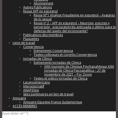
Abonnement
Autres Publications
Revue AFP en espagnol
Revue N°1 Analyse Freudienne en espagnol – Avatares
de lo sexual
Revue nº 2 – AFP en espagnol – Neurosis, psicosis y
perversión, ¿psicopatología anticuada o último para la
defensa del sujeto del inconsciente?
Publications des membres
Plaquettes
Liens de travail
Convergencia
Evènements Convergencia
Textes colloques et congrès Convergencia
Jornadas de Clínica
Evènements Jornadas de Clinica
XXIX Journeés de Clinique Psychanalytique XXIX
Jornadas de Clínica Psicoanalítica – 27 de
noviembre de 2021 – Por Zoom
Textes et videos Jornadas de Clinica
Lacanoamericana
Interassociatif
ANAPSYpe
Sites partenaires en lien de travail
Annuaire
Annuaire Espagne-France-Sudamerique
ACCÈS MEMBRES
[layerslider id=""]