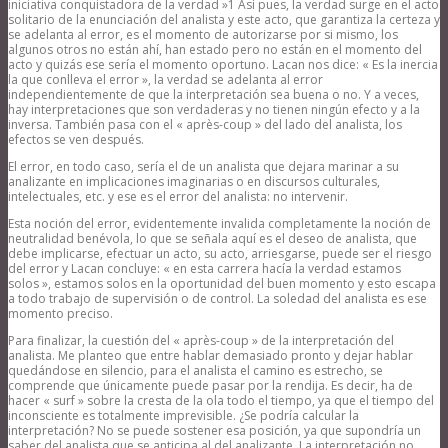
iniciativa conquistadora de la verdad »1 Así pues, la verdad surge en el acto
solitario de la enunciación del analista y este acto, que garantiza la certeza y
se adelanta al error, es el momento de autorizarse por si mismo, los
algunos otros no están ahí, han estado pero no están en el momento del
acto y quizás ese sería el momento oportuno. Lacan nos dice: « Es la inercia
la que conlleva el error », la verdad se adelanta al error
independientemente de que la interpretación sea buena o no. Y a veces,
hay interpretaciones que son verdaderas y no tienen ningún efecto y a la
inversa. También pasa con el « après-coup » del lado del analista, los
efectos se ven después.
El error, en todo caso, sería el de un analista que dejara marinar a su
analizante en implicaciones imaginarias o en discursos culturales,
intelectuales, etc. y ese es el error del analista: no intervenir.
Esta noción del error, evidentemente invalida completamente la noción de
neutralidad benévola, lo que se señala aquí es el deseo de analista, que
debe implicarse, efectuar un acto, su acto, arriesgarse, puede ser el riesgo
del error y Lacan concluye: « en esta carrera hacía la verdad estamos
solos », estamos solos en la oportunidad del buen momento y esto escapa
a todo trabajo de supervisión o de control. La soledad del analista es ese
momento preciso.
Para finalizar, la cuestión del « après-coup » de la interpretación del
analista. Me planteo que entre hablar demasiado pronto y dejar hablar
quedándose en silencio, para el analista el camino es estrecho, se
comprende que únicamente puede pasar por la rendija. Es decir, ha de
hacer « surf » sobre la cresta de la ola todo el tiempo, ya que el tiempo del
inconsciente es totalmente imprevisible. ¿Se podría calcular la
interpretación? No se puede sostener esa posición, ya que supondría un
saber del analista que se anticipa al del analizante. La interpretación no