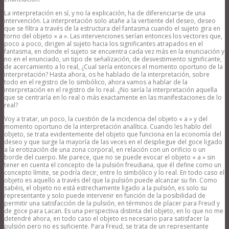
La interpretación en sí, y no la explicación, ha de diferenciarse de una
intervención. La interpretación solo atañe a la vertiente del deseo, deseo
que se filtra a través de la estructura del fantasma cuando el sujeto gira en
torno del objeto « a ». Las intervenciones serían entonces los vectores que,
poco a poco, dirigen al sujeto hacia los significantes atrapados en el
fantasma, en donde el sujeto se encuentra cada vez más en la enunciación y
no en el enunciado, un tipo de señalización, de desvestimiento significante,
de acercamiento a lo real, ¿Cual sería entonces el momento oportuno de la
interpretación? Hasta ahora, os he hablado de la interpretación, sobre
todo en el registro de lo simbólico, ahora vamos a hablar de la
interpretación en el registro de lo real. ¿No sería la interpretación aquella
que se centraría en lo real o más exactamente en las manifestaciones de lo
real?
Voy a tratar, un poco, la cuestión de la incidencia del objeto « a » y del
momento oportuno de la interpretación analítica. Cuando les hablo del
objeto, se trata evidentemente del objeto que funciona en la economía del
deseo y que surge la mayoría de las veces en el despliegue del goce ligado
a la erotización de una zona corporal, en relación con un orificio o un
borde del cuerpo. Me parece, que no se puede evocar el objeto « a » sin
tener en cuenta el concepto de la pulsión freudiana, que él define como un
concepto límite, se podría decir, entre lo simbólico y lo real. En todo caso el
objeto es aquello a través del que la pulsión puede alcanzar su fin. Como
sabéis, el objeto no está estrechamente ligado a la pulsión, es solo su
representante y solo puede intervenir en función de la posibilidad de
permitir una satisfacción de la pulsión, en términos de placer para Freud y
de goce para Lacan. Es una perspectiva distinta del objeto, en lo que no me
detendré ahora, en todo caso el objeto es necesario para satisfacer la
pulsión pero no es suficiente. Para Freud, se trata de un representante