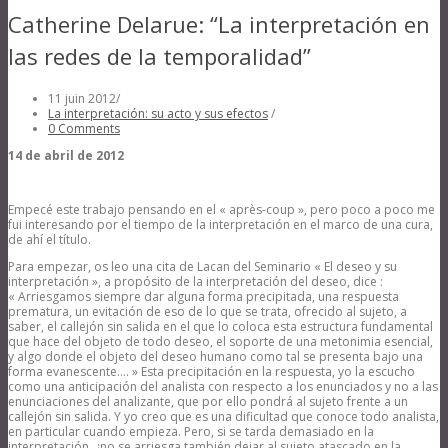
Catherine Delarue: “La interpretación en
las redes de la temporalidad”
11 juin 2012
/
La interpretación: su acto y sus efectos
/
0 Comments
14 de abril de 2012
Empecé este trabajo pensando en el « après-coup », pero poco a poco me
fui interesando por el tiempo de la interpretación en el marco de una cura,
de ahí el título.
Para empezar, os leo una cita de Lacan del Seminario « El deseo y su
interpretación », a propósito de la interpretación del deseo, dice :
« Arriesgamos siempre dar alguna forma precipitada, una respuesta
prematura, un evitación de eso de lo que se trata, ofrecido al sujeto, a
saber, el callejón sin salida en el que lo coloca esta estructura fundamental
que hace del objeto de todo deseo, el soporte de una metonimia esencial,
y algo donde el objeto del deseo humano como tal se presenta bajo una
forma evanescente…. » Esta precipitación en la respuesta, yo la escucho
como una anticipación del analista con respecto a los enunciados y no a las
enunciaciones del analizante, que por ello pondrá al sujeto frente a un
callejón sin salida. Y yo creo que es una dificultad que conoce todo analista,
en particular cuando empieza. Pero, si se tarda demasiado en la
interpretación, ¿no se arriesga también dejar al sujeto atascado en la