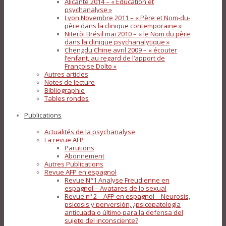
Alicante 2014 – « Education et
psychanalyse »
Lyon Novembre 2011 – « Père et Nom-du-
père dans la clinique contemporaine »
Niteròi Brésil mai 2010 – « le Nom du père
dans la clinique psychanalytique »
Chengdu Chine avril 2009 – « écouter
l’enfant, au regard de l’apport de
Françoise Dolto »
Autres articles
Notes de lecture
Bibliographie
Tables rondes
Publications
Actualités de la psychanalyse
La revue AFP
Parutions
Abonnement
Autres Publications
Revue AFP en espagnol
Revue N°1 Analyse Freudienne en
espagnol – Avatares de lo sexual
Revue nº 2 – AFP en espagnol – Neurosis,
psicosis y perversión, ¿psicopatología
anticuada o último para la defensa del
sujeto del inconsciente?