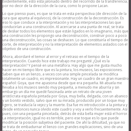
Evidentemente, esto está jalonado dentro del recorrido de la transferencia,
por no decir de la dirección de la cura, como lo propone Lacan.
Lo que pienso pues, es que se trata en esta perspectiva (de dirección de la
cura que apunta al equívoco), de la construcción de la deconstrucción. Es
eso lo que conduce a la interpretación y no las interpretaciones las que
conducirían a una construcción. Al acercarse a una punta de real, se trata
de desliar todos los elementos que están ligados en lo imaginario, más que
una construcción les propongo una deconstrucción, construir poco a poco
una deconstrucción, las cosas se deshacen. Lo que constituiría el tiempo de
corte, de interpretación y no la interpretación de elementos aislados con el
objetivo de una construcción.
Ahora, abordaré el temor al error y el retraso en el tiempo de la
interpretación. Cuando hice este trabajo me pregunté ¿Qué es la
interpretación? Y pensé en una metáfora. Hay algo que me gusta mucho
hacer en mi tiempo libre que es la pintura, los museos, las exposiciones.
Saben que en un lienzo, a veces con una simple pincelada se modifica
totalmente un cuadro, es impresionante. Hay un cuadro de un gran maestro
español: Goya, que me apasiona desde que era pequeña. Mi abuela me
llevaba a los museos siendo muy pequeña, a menudo me aburría y sin
embargo un día me quedé fascinada ante un retrato de una joven
aristócrata española pintada por Goya, muy bella, delgada, con un abanico
y un bonito vestido, salvo que en su mirada, producido por un toque muy
ligero, se traslucía la vejez y la muerte. Esa fue mi introducción a la pintura y
desde entonces nunca olvido este cuadro y voy a verlo frecuentemente. Así
pues, con una pequeña pincelada, detrás de esta bella mujer está el horror.
La interpretación, igual no es terrible, pero ese toque es lo que puede
modificar la posición subjetiva del paciente. De ahí la dificultad, ya que no
se trata de embadurnar el lienzo con grandes explicaciones, sino de una