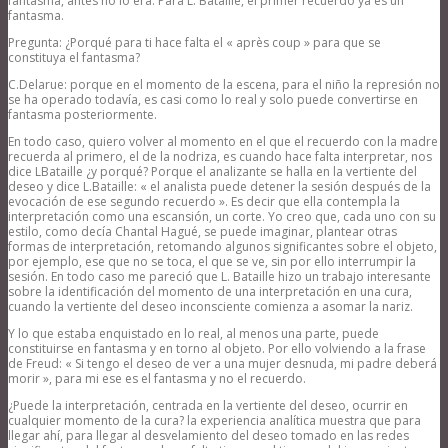
fantasma, antes no lo era. Para L. Bataille, el primer recuerdo ya es un
fantasma.
Pregunta: ¿Porqué para ti hace falta el « après coup » para que se
constituya el fantasma?
C.Delarue: porque en el momento de la escena, para el niño la represión no
se ha operado todavía, es casi como lo real y solo puede convertirse en
fantasma posteriormente.
En todo caso, quiero volver al momento en el que el recuerdo con la madre
recuerda al primero, el de la nodriza, es cuando hace falta interpretar, nos
dice LBataille ¿y porqué? Porque el analizante se halla en la vertiente del
deseo y dice L.Bataille: « el analista puede detener la sesión después de la
evocación de ese segundo recuerdo ». Es decir que ella contempla la
interpretación como una escansión, un corte. Yo creo que, cada uno con su
estilo, como decía Chantal Hagué, se puede imaginar, plantear otras
formas de interpretación, retomando algunos significantes sobre el objeto,
por ejemplo, ese que no se toca, el que se ve, sin por ello interrumpir la
sesión. En todo caso me pareció que L. Bataille hizo un trabajo interesante
sobre la identificación del momento de una interpretación en una cura,
cuando la vertiente del deseo inconsciente comienza a asomar la nariz.
Y lo que estaba enquistado en lo real, al menos una parte, puede
constituirse en fantasma y en torno al objeto. Por ello volviendo a la frase
de Freud: « Si tengo el deseo de ver a una mujer desnuda, mi padre deberá
morir », para mi ese es el fantasma y no el recuerdo.
¿Puede la interpretación, centrada en la vertiente del deseo, ocurrir en
cualquier momento de la cura? la experiencia analítica muestra que para
llegar ahí, para llegar al desvelamiento del deseo tomado en las redes