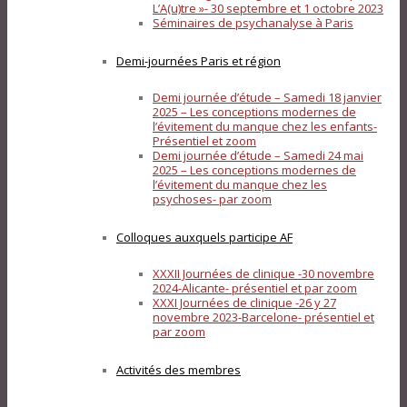
L’A(u)tre »- 30 septembre et 1 octobre 2023
Séminaires de psychanalyse à Paris
Demi-journées Paris et région
Demi journée d’étude – Samedi 18 janvier
2025 – Les conceptions modernes de
l’évitement du manque chez les enfants-
Présentiel et zoom
Demi journée d’étude – Samedi 24 mai
2025 – Les conceptions modernes de
l’évitement du manque chez les
psychoses- par zoom
Colloques auxquels participe AF
XXXII Journées de clinique -30 novembre
2024-Alicante- présentiel et par zoom
XXXI Journées de clinique -26 y 27
novembre 2023-Barcelone- présentiel et
par zoom
Activités des membres