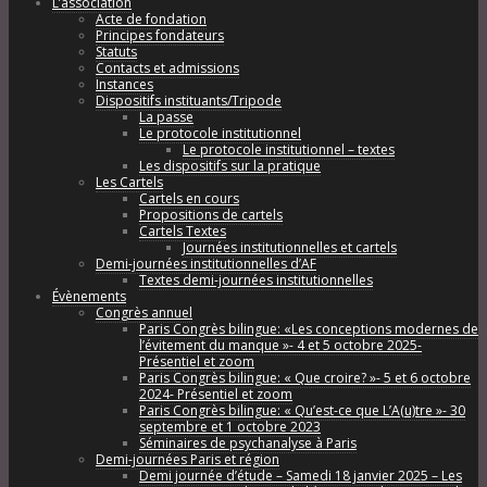
L’association
Acte de fondation
Principes fondateurs
Statuts
Contacts et admissions
Instances
Dispositifs instituants/Tripode
La passe
Le protocole institutionnel
Le protocole institutionnel – textes
Les dispositifs sur la pratique
Les Cartels
Cartels en cours
Propositions de cartels
Cartels Textes
Journées institutionnelles et cartels
Demi-journées institutionnelles d’AF
Textes demi-journées institutionnelles
Évènements
Congrès annuel
Paris Congrès bilingue: «Les conceptions modernes de
l’évitement du manque »- 4 et 5 octobre 2025-
Présentiel et zoom
Paris Congrès bilingue: « Que croire? »- 5 et 6 octobre
2024- Présentiel et zoom
Paris Congrès bilingue: « Qu’est-ce que L’A(u)tre »- 30
septembre et 1 octobre 2023
Séminaires de psychanalyse à Paris
Demi-journées Paris et région
Demi journée d’étude – Samedi 18 janvier 2025 – Les