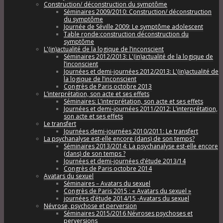
Construction/ déconstruction du symptôme
Séminaires 2009/2010: Construction/ déconstruction
du symptôme
Journée de Séville 2009: Le symptôme adolescent
Table ronde:construction déconstruction du
symptôme
L'(in)actualité de la logique de l’inconscient
Séminaires 2012/2013: L'(in)actualité de la logique de
l’inconscient
Journées et demi-journées 2012/2013: L'(in)actualité de
la logique de l’inconscient
Congrès de Paris octobre 2013
L’interprétation, son acte et ses effets
Séminaires: L’interprétation, son acte et ses effets
Journées et demi-journées 2011/2012: L’interprétation,
son acte et ses effets
Le transfert
Journées demi-journées 2010/2011: Le transfert
La psychanalyse est-elle encore (dans) de son temps?
Séminaires 2013/2014: La psychanalyse est-elle encore
(dans) de son temps ?
Journées et demi-journées d’étude 2013/14
Congrès de Paris octobre 2014
Avatars du sexuel
Séminaires – Avatars du sexuel
Congrès de Paris 2015 : « Avatars du sexuel »
journées d’étude 2014/15 -Avatars du sexuel
Névrose, psychose et perversion
Séminaires 2015/2016 Névroses psychoses et
perversions