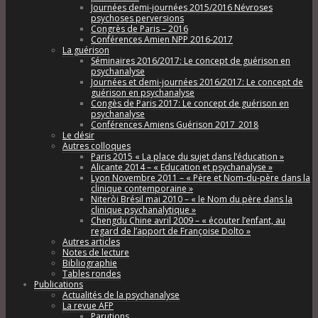
Journées demi-journées 2015/2016 Névroses
psychoses perversions
Congrès de Paris – 2016
Conférences Amien NPP 2016-2017
La guérison
Séminaires 2016/2017: Le concept de guérison en
psychanalyse
Journées et demi-journées 2016/2017: Le concept de
guérison en psychanalyse
Congès de Paris 2017: Le concept de guérison en
psychanalyse
Conférences Amiens Guérison 2017_2018
Le désir
Autres colloques
Paris 2015 « La place du sujet dans l’éducation »
Alicante 2014 – « Education et psychanalyse »
Lyon Novembre 2011 – « Père et Nom-du-père dans la
clinique contemporaine »
Niteròi Brésil mai 2010 – « le Nom du père dans la
clinique psychanalytique »
Chengdu Chine avril 2009 – « écouter l’enfant, au
regard de l’apport de Françoise Dolto »
Autres articles
Notes de lecture
Bibliographie
Tables rondes
Publications
Actualités de la psychanalyse
La revue AFP
Parutions