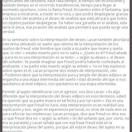
significantes del fantasma, hace falta tiempo, el tiempo del inconsciente y
también tiempo en el recorrido transferencial, tiempo para llegar al
momento oportuno, como lo llama Freud. Encuentro entre el fantasma, que
empieza a mostrarse, a insistir en la cura, y que podrá desplegarse gracias
a la función del analista y el deseo de analista que está ahí para que todos
los objetos puedan desplegarse. De haber una garantía en el análisis, esta
sería la única, esa posición del analista que permitirá que pueda surgir una
verdad.
En su seminario sobre la interpretación del deseo, Lacan también abordará
este tema utilizando un sueño que retoma de la interpretación de los
sueños de Freud: este hombre que cuida a su padre que muere y sueña
que, lo cito: « estaba muerto pero no lo sabía ». ¿Quien es él? Freud añade -
y para mi es una interpretación en su texto-: « según su deseo », el deseo
del soñador. Se puede imaginar que Freud podría haberle contestado al
analizante: « su padre esta muerto según su anhelo ». Ya no hay equívoco
sobre quien es él. Lacan propone dos niveles de interpretación, cito:
« Podemos decir que la interpretación pura y simple del deseo edípico se
engancha a una etapa intermedia del sueño » Está diciendo ahí que si nos
quedamos al nivel edípico, nos quedamos en una etapa intermedia.
Permitir al sujeto identificarse con el agresor, nos dice Lacan: « Es algo
diferente que la interpretación del deseo edípico en esos términos: usted
ha querido que su padre muera en tal fecha y por tal razón ». Esa es una
interpretación que Freud no hace, esta interpretación es en realidad una
explicación y eso, según mi experiencia personal, no sirve de nada sino es
para reforzar las resistencias. Lacan prosigue, dice que Freud no dice eso.
Lo que Freud dice es: « según su anhelo » (el del soñante que, por cierto, no
era su paciente) y Lacan señala que con esa frase Freud está en la
interpretación plena del sueño, porque ahí está el deseo del sujeto en su
enunciación.