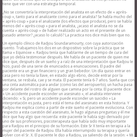
tiene que ver con una estrategia temporal.
¿No se convertiría la interpretación del analista en un efecto de « après-
coup », tanto para el analizante como para el analista? Se habla mucho del
« après-coup » para el analizante (los efectos que produce), pero se habla
menos del « après-coup » para el analista, ¿acaso el analista no se da
cuenta « après-coup » de haber realizado un acto en el presente de un
pasado anterior? ¿acaso lo calculó? La practica nos dice más bien que no.
Un ejemplo clínico de Radjou Soundaramourty, con cuya autorización
cuento. Trabajamos los dos en un dispositivo sobre la práctica que se
llama « Equinoxe ». Radjou tenía que hablarme de un tiempo de cura del
que yo debía testimoniar después. Me habla de un paciente de quien me
dice que, después de un sueño y a raíz de una interpretación que Radjou le
hizo, pasó de una serie de enunciados a enunciaciones. El padre del
paciente era un gran financiero y un gran bebedor. Un día quiso entrar en
casa pero no tenía la llave, en estado algo ebrio, decide entrar por la
ventana, se resbala, cae y se mata. El paciente tenía 6-7 años. Sueña que con
una cinta automática para andar (como las del aeropuerto), un hacha pasa
por delante del rostro de alguien que camina por la cinta. El paciente dice:
« Un accidente puede esconder un asesinato », el analista interviene
diciendo: « Si, pero un accidente puede esconder un suicidio » La
interpretación es justa, pero está el tema del asesinato en esta historia. Y
Radjou me explica como a partir de este sueño el paciente evoluciona. Con
respecto a esta cuestión del asesinato, le hago algunas preguntas y él me
dice que hay algo que recuerda: este paciente le había sigo derivado por
uno de sus profesores, psicoterapeuta que había sido muy importante
para Radjou en el principio de su formación. Este Sr X tenía en terapia a la
mujer del paciente de Radjou. Ella había interrumpido su terapia y quería
volver con el Sr. X. El paciente le dijo a Radjou, ya saliendo de la sesión: « Mi