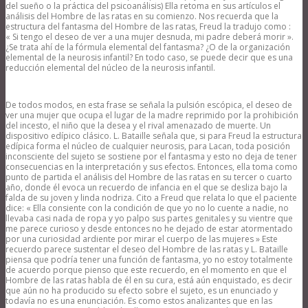
del sueño o la práctica del psicoanálisis) Ella retoma en sus artículos el
análisis del Hombre de las ratas en su comienzo. Nos recuerda que la
estructura del fantasma del Hombre de las ratas, Freud la tradujo como :
« Si tengo el deseo de ver a una mujer desnuda, mi padre deberá morir ».
¿Se trata ahí de la fórmula elemental del fantasma? ¿O de la organización
elemental de la neurosis infantil? En todo caso, se puede decir que es una
reducción elemental del núcleo de la neurosis infantil.
De todos modos, en esta frase se señala la pulsión escópica, el deseo de
ver una mujer que ocupa el lugar de la madre reprimido por la prohibición
del incesto, el niño que la desea y el rival amenazado de muerte. Un
dispositivo edípico clásico. L. Bataille señala que, si para Freud la estructura
edípica forma el núcleo de cualquier neurosis, para Lacan, toda posición
inconsciente del sujeto se sostiene por el fantasma y esto no deja de tener
consecuencias en la interpretación y sus efectos. Entonces, ella toma como
punto de partida el análisis del Hombre de las ratas en su tercer o cuarto
año, donde él evoca un recuerdo de infancia en el que se desliza bajo la
falda de su joven y linda nodriza. Cito a Freud que relata lo que el paciente
dice: « Ella consiente con la condición de que yo no lo cuente a nadie, no
llevaba casi nada de ropa y yo palpo sus partes genitales y su vientre que
me parece curioso y desde entonces no he dejado de estar atormentado
por una curiosidad ardiente por mirar el cuerpo de las mujeres » Este
recuerdo parece sustentar el deseo del Hombre de las ratas y L. Bataille
piensa que podría tener una función de fantasma, yo no estoy totalmente
de acuerdo porque pienso que este recuerdo, en el momento en que el
Hombre de las ratas habla de él en su cura, está aún enquistado, es decir
que aún no ha producido su efecto sobre el sujeto, es un enunciado y
todavía no es una enunciación. Es como estos analizantes que en las