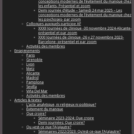
conceptions modernes de l’évitement du manque chez
les enfants- Présentiel et zoom
Demi journée d’étude – Samedi 24 mai 2025 – Les
conceptions modernes de l’évitement du manque chez
les psychoses- par zoom
Colloques auxquels participe AF
XXXII Journées de clinique -30 novembre 2024-Alicante-
présentiel et par zoom
XXXI Journées de clinique -26 y 27 novembre 2023-
Barcelone- présentiel et par zoom
Activités des membres
Enseignements
Paris
Grenoble
Lyon
Metz
Alicante
Madrid
Pamplona
Sevilla
Viña Del Mar
Activités des membres
Articles & textes
L’acte analytique, ni religieux ni politique?
Évitement du manque
Que croire?
Séminaire 2023-2024: Que croire
Demi journées: Que croire?
Qu »est-ce que l’A(a)autre?
Séminaires 2022/2023: Qu’est-ce-que l’A(a)autre?