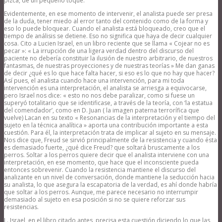
pizca, de un pequeño toque.
Evidentemente, en ese momento de intervenir, el analista puede ser presa
de la duda, tener miedo al error tanto del contenido como de la forma y
eso lo puede bloquear. Cuando el analista está bloqueado, creo que el
tiempo de análisis se detiene. Eso no significa que haya de decir cualquier
cosa. Cito a Lucien Israel, en un libro reciente que se llama « Cojear no es
pecar »: « La irrupción de una ligera verdad dentro del discurso del
paciente no debería constituir la ilusión de nuestro arbitrario, de nuestros
fantasmas, de nuestras proyecciones y de nuestras teorías » Me dan ganas
de decir ¿qué es lo que hace falta hacer, si eso es lo que no hay que hacer?
Así pues, el analista cuando hace una intervención, para mi toda
intervención es una interpretación, el analista se arriesga a equivocarse,
pero Israel nos dice: « esto no nos debe paralizar, como si fuese un
superyó totalitario que se identificase, a través de la teoría, con ‘la estatua
del comendador’, como en D. Juan ( la imagen paterna terrorífica que
vuelve) Lacan en su texto « Resonancias de la interpretación y el tiempo del
sujeto en la técnica analítica » aporta una contribución importante a esta
cuestión. Para él, la interpretación trata de implicar al sujeto en su mensaje.
Nos dice que, Freud se sirvió principalmente de la resistencia y cuando ésta
es demasiado fuerte, ¿qué dice Freud? que soltará bruscamente a los
perros. Soltar a los perros quiere decir que el analista interviene con una
interpretación, en ese momento, que hace que el inconsciente pueda
entonces sobrevenir. Cuando la resistencia mantiene el discurso del
analizante en un nivel de conversación, donde mantiene la seducción hacia
su analista, lo que asegura la escapatoria de la verdad, es ahí donde habría
que soltar a los perros. Aunque, me parece necesario no interrumpir
demasiado al sujeto en esa posición si no se quiere reforzar sus
resistencias.
L. Israel, en el libro citado antes, precisa esta cuestión diciendo lo que las