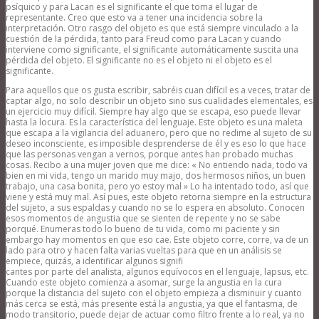
psíquico y para Lacan es el significante el que toma el lugar de
representante. Creo que esto va a tener una incidencia sobre la
interpretación. Otro rasgo del objeto es que está siempre vinculado a la
cuestión de la pérdida, tanto para Freud como para Lacan y cuando
interviene como significante, el significante automáticamente suscita una
pérdida del objeto. El significante no es el objeto ni el objeto es el
significante.
Para aquellos que os gusta escribir, sabréis cuan difícil es a veces, tratar de
captar algo, no solo describir un objeto sino sus cualidades elementales, es
un ejercicio muy difícil. Siempre hay algo que se escapa, eso puede llevar
hasta la locura. Es la característica del lenguaje. Este objeto es una maleta
que escapa a la vigilancia del aduanero, pero que no redime al sujeto de su
deseo inconsciente, es imposible desprenderse de él y es eso lo que hace
que las personas vengan a vernos, porque antes han probado muchas
cosas. Recibo a una mujer joven que me dice: « No entiendo nada, todo va
bien en mi vida, tengo un marido muy majo, dos hermosos niños, un buen
trabajo, una casa bonita, pero yo estoy mal » Lo ha intentado todo, así que
viene y está muy mal. Así pues, este objeto retorna siempre en la estructura
del sujeto, a sus espaldas y cuando no se lo espera en absoluto. Conocen
esos momentos de angustia que se sienten de repente y no se sabe
porqué. Enumeras todo lo bueno de tu vida, como mi paciente y sin
embargo hay momentos en que eso cae. Este objeto corre, corre, va de un
lado para otro y hacen falta varias vueltas para que en un análisis se
empiece, quizás, a identificar algunos signifi
cantes por parte del analista, algunos equívocos en el lenguaje, lapsus, etc.
Cuando este objeto comienza a asomar, surge la angustia en la cura
porque la distancia del sujeto con el objeto empieza a disminuir y cuanto
más cerca se está, más presente está la angustia, ya que el fantasma, de
modo transitorio, puede dejar de actuar como filtro frente a lo real, ya no