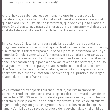
momento oportuno (término de Freud)?
Ahora, hay que saber cual es ese momento oportuno dentro de la
transferencia, ahí esta la dificultad,el escollo en el arte de interpretar del
que hablaba Freud. Este arte de interpretar, que pone en juego a la vez la
posición del sujeto, que pasa del enunciado a la enunciación y el deseo de
analista. Este es el hilo conductor de lo que diré esta mañana.
En la concepción lacaniana, la cura seria la reducción de la abundancia
imaginaria, reduciendo en un trabajo de des-ligamiento, de desarticulación,
el numero de significantes para que poco a poco se desprenda, lo que yo
llamo, la fórmula elemental del fantasma, para oponerla a la organización
elemental de la neurosis infantil. Sabéis que, cuando se hace un análisis se
tiene la sensación de que poco a poco van cayendo las barreras, e incluso
en algunos momentos el paisaje acaba siendo un poco desértico, como
dice Freud con la metáfora de la cebolla, se va quitando capas y capas y
finalmente solo queda el corazón. Los sueños que al principio son largos
acaban durando una frase o dos.
Voy a retomar el trabajo de Laurence Bataille, analista miembro de
« L’ëcole Freudienne de Paris », era la hijastra de Lacan, murió joven de un
cáncer hace 20 o 30 años. Hablo de ella porque esta mujer, que no fue mi
analista, supuso para mi un encuentro importante. Después de su muerte
algunos colegas y amigos han agrupado sus artículos en un libro que se
llama « L’ombilique du reve ou pratique de la psychanalyse » (el ombligo