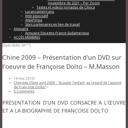
noviembre de 2021 – Por Zoom
Textes et videos Jornadas de Clinica
Lacanoamericana
Interassociatif
ANAPSYpe
Sites partenaires en lien de travail
Annuaire
Annuaire Espagne-France-Sudamerique
ACCÈS MEMBRES
[layerslider id=""]
Chine 2009 – Présentation d'un DVD sur
l'oeuvre de Françoise Dolto – M.Masson
19 mai 2010
/
Chengdu Chine avril 2009 - "écouter l'enfant, au regard de l'apport
de Françoise Dolto"
/
0 Comments
PRESENTATION D’UN DVD CONSACRE A L’ŒUVRE
ET A LA BIOGRAPHIE DE FRANCOISE DOLTO