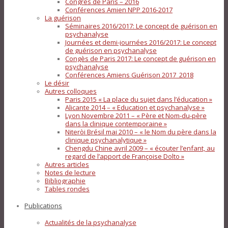
Congrès de Paris – 2016
Conférences Amien NPP 2016-2017
La guérison
Séminaires 2016/2017: Le concept de guérison en
psychanalyse
Journées et demi-journées 2016/2017: Le concept
de guérison en psychanalyse
Congès de Paris 2017: Le concept de guérison en
psychanalyse
Conférences Amiens Guérison 2017_2018
Le désir
Autres colloques
Paris 2015 « La place du sujet dans l’éducation »
Alicante 2014 – « Education et psychanalyse »
Lyon Novembre 2011 – « Père et Nom-du-père
dans la clinique contemporaine »
Niteròi Brésil mai 2010 – « le Nom du père dans la
clinique psychanalytique »
Chengdu Chine avril 2009 – « écouter l’enfant, au
regard de l’apport de Françoise Dolto »
Autres articles
Notes de lecture
Bibliographie
Tables rondes
Publications
Actualités de la psychanalyse