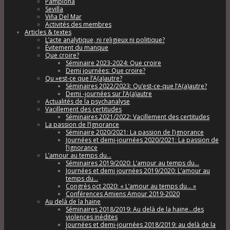
Pamplona
Sevilla
Viña Del Mar
Activités des membres
Articles & textes
L’acte analytique, ni religieux ni politique?
Évitement du manque
Que croire?
Séminaire 2023-2024: Que croire
Demi journées: Que croire?
Qu »est-ce que l’A(a)autre?
Séminaires 2022/2023: Qu’est-ce-que l’A(a)autre?
Demi -journées sur l’A(a)autre
Actualités de la psychanalyse
Vacillement des certitudes
Séminaires 2021/2022: Vacillement des certitudes
La passion de l’Ignorance
Séminaire 2020/2021: La passion de l’ignorance
Journées et demi-journées 2020/2021: La passion de
l’ignorance
L’amour au temps du…
Séminaires 2019/2020: L’amour au temps du…
Journées et demi journées 2019/2020: L’amour au
temps du…
Congrès oct 2020: « L’amour au temps du… »
Conférences Amiens Amour 2019-2020
Au delà de la haine
Séminaires 2018/2019: Au delà de la haine…des
violences inédites
Journées et demi-journées 2018/2019: au delà de la