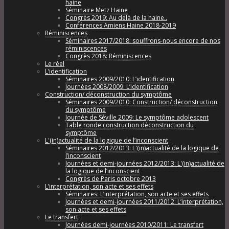
haine
Séminaire Metz Haine
Congrès 2019: Au delà de la haine..
Conférences Amiens Haine 2018-2019
Réminiscences
Séminaires 2017/2018: souffrons-nous encore de nos
réminiscences
Congrès 2018: Réminiscences
Le réel
L’identification
Séminaires 2009/2010: L’identification
Journées 2008/2009: L’identification
Construction/ déconstruction du symptôme
Séminaires 2009/2010: Construction/ déconstruction
du symptôme
Journée de Séville 2009: Le symptôme adolescent
Table ronde:construction déconstruction du
symptôme
L'(in)actualité de la logique de l’inconscient
Séminaires 2012/2013: L'(in)actualité de la logique de
l’inconscient
Journées et demi-journées 2012/2013: L'(in)actualité de
la logique de l’inconscient
Congrès de Paris octobre 2013
L’interprétation, son acte et ses effets
Séminaires: L’interprétation, son acte et ses effets
Journées et demi-journées 2011/2012: L’interprétation,
son acte et ses effets
Le transfert
Journées demi-journées 2010/2011: Le transfert