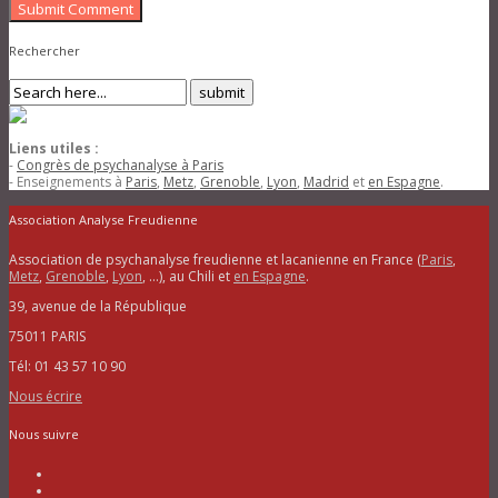
Submit Comment
Rechercher
Liens utiles :
-
Congrès de psychanalyse à Paris
- Enseignements à
Paris
,
Metz
,
Grenoble
,
Lyon
,
Madrid
et
en Espagne
.
Association Analyse Freudienne
Association de psychanalyse freudienne et lacanienne en France (
Paris
,
Metz
,
Grenoble
,
Lyon
, …), au Chili et
en Espagne
.
39, avenue de la République
75011 PARIS
Tél: 01 43 57 10 90
Nous écrire
Nous suivre