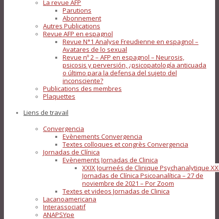
La revue AFP
Parutions
Abonnement
Autres Publications
Revue AFP en espagnol
Revue N°1 Analyse Freudienne en espagnol –
Avatares de lo sexual
Revue nº 2 – AFP en espagnol – Neurosis,
psicosis y perversión, ¿psicopatología anticuada
o último para la defensa del sujeto del
inconsciente?
Publications des membres
Plaquettes
Liens de travail
Convergencia
Evènements Convergencia
Textes colloques et congrès Convergencia
Jornadas de Clínica
Evènements Jornadas de Clinica
XXIX Journeés de Clinique Psychanalytique XX
Jornadas de Clínica Psicoanalítica – 27 de
noviembre de 2021 – Por Zoom
Textes et videos Jornadas de Clinica
Lacanoamericana
Interassociatif
ANAPSYpe