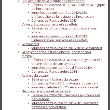
L'(in)actualité de la logique de l’inconscient
Séminaires 2012/2013: L'(in)actualité de la logique
de l’inconscient
Journées et demi-journées 2012/2013:
L'(in)actualité de la logique de l’inconscient
Congrès de Paris octobre 2013
L’interprétation, son acte et ses effets
Séminaires: L’interprétation, son acte et ses
effets
Journées et demi-journées 2011/2012:
L’interprétation, son acte et ses effets
Le transfert
Journées demi-journées 2010/2011: Le transfert
La psychanalyse est-elle encore (dans) de son
temps?
Séminaires 2013/2014: La psychanalyse est-elle
encore (dans) de son temps ?
Journées et demi-journées d’étude 2013/14
Congrès de Paris octobre 2014
Avatars du sexuel
Séminaires – Avatars du sexuel
Congrès de Paris 2015 : « Avatars du sexuel »
journées d’étude 2014/15 -Avatars du sexuel
Névrose, psychose et perversion
Séminaires 2015/2016 Névroses psychoses et
perversions
Journées demi-journées 2015/2016 Névroses
psychoses perversions