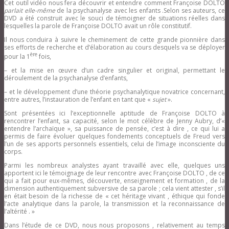
Cet outil vidéo nous fera découvrir et entendre comment Françoise DOLTO
parlait elle-même
de la psychanalyse avec les enfants .Selon ses auteurs, ce
DVD a été construit avec le souci de témoigner de situations réelles dans
lesquelles la parole de Françoise DOLTO avait un rôle constitutif.
Il nous conduira à suivre le cheminement de cette grande pionnière dans
ses efforts de recherche et d’élaboration au cours desquels va se déployer
ère
pour la 1
fois,
– et la mise en œuvre d’un cadre singulier et original, permettant le
déroulement de la psychanalyse d’enfants,
– et le développement d’une théorie psychanalytique novatrice concernant,
entre autres, l’instauration de l’enfant en tant que «
sujet
».
Sont présentées ici l’exceptionnelle aptitude de Françoise DOLTO à
rencontrer l’enfant, sa capacité, selon le mot célèbre de Jenny Aubry, d’«
entendre l’archaïque », sa puissance de pensée, c’est à dire , ce qui lui a
permis de faire évoluer quelques fondements conceptuels de Freud vers
l’un de ses apports personnels essentiels, celui de l’image inconsciente du
corps.
Parmi les nombreux analystes ayant travaillé avec elle, quelques uns
apportent ici le témoignage de leur rencontre avec Françoise DOLTO , de ce
qui a fait pour eux-mêmes, découverte, enseignement et formation , de la
dimension authentiquement subversive de sa parole ; cela vient attester , s’il
en était besoin de la richesse de « cet héritage vivant , éthique qui fonde
l’acte analytique dans la parole, la transmission et la reconnaissance de
l’altérité . »
Dans l’étude de ce DVD, nous nous proposons , relativement au temps