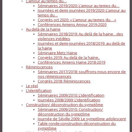
L’amour au temps du…
Séminaires 2019/2020: L’amour au temps du…
Journées et demi journées 2019/2020: L’amour au
temps du…
Congrès oct 2020: « L’amour au temps du… »
Conférences Amiens Amour 2019-2020
Au delà de la haine
Séminaires 2018/2019: Au delà de la haine…des
violences inédites
Journées et demi-journées 2018/2019: au delà de
la haine
Séminaire Metz Haine
Congrès 2019: Au delà de la haine..
Conférences Amiens Haine 2018-2019
Réminiscences
Séminaires 2017/2018: souffrons-nous encore de
nos réminiscences
Congrès 2018: Réminiscences
Le réel
L’identification
Séminaires 2009/2010: L’identification
Journées 2008/2009: L’identification
Construction/ déconstruction du symptôme
Séminaires 2009/2010: Construction/
déconstruction du symptôme
Journée de Séville 2009: Le symptôme adolescent
Table ronde:construction déconstruction du
symptôme