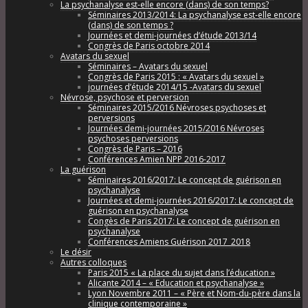
La psychanalyse est-elle encore (dans) de son temps?
Séminaires 2013/2014: La psychanalyse est-elle encore
(dans) de son temps ?
Journées et demi-journées d’étude 2013/14
Congrès de Paris octobre 2014
Avatars du sexuel
Séminaires – Avatars du sexuel
Congrès de Paris 2015 : « Avatars du sexuel »
journées d’étude 2014/15 -Avatars du sexuel
Névrose, psychose et perversion
Séminaires 2015/2016 Névroses psychoses et
perversions
Journées demi-journées 2015/2016 Névroses
psychoses perversions
Congrès de Paris – 2016
Conférences Amien NPP 2016-2017
La guérison
Séminaires 2016/2017: Le concept de guérison en
psychanalyse
Journées et demi-journées 2016/2017: Le concept de
guérison en psychanalyse
Congès de Paris 2017: Le concept de guérison en
psychanalyse
Conférences Amiens Guérison 2017_2018
Le désir
Autres colloques
Paris 2015 « La place du sujet dans l’éducation »
Alicante 2014 – « Education et psychanalyse »
Lyon Novembre 2011 – « Père et Nom-du-père dans la
clinique contemporaine »