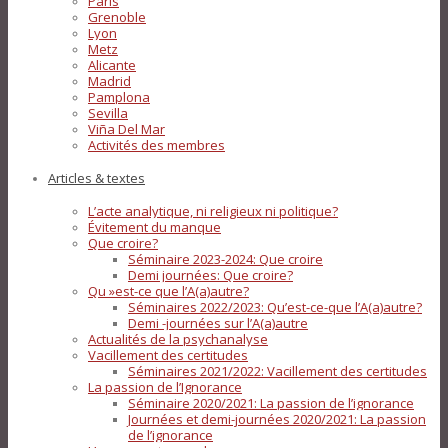
Paris
Grenoble
Lyon
Metz
Alicante
Madrid
Pamplona
Sevilla
Viña Del Mar
Activités des membres
Articles & textes
L’acte analytique, ni religieux ni politique?
Évitement du manque
Que croire?
Séminaire 2023-2024: Que croire
Demi journées: Que croire?
Qu »est-ce que l’A(a)autre?
Séminaires 2022/2023: Qu’est-ce-que l’A(a)autre?
Demi -journées sur l’A(a)autre
Actualités de la psychanalyse
Vacillement des certitudes
Séminaires 2021/2022: Vacillement des certitudes
La passion de l’Ignorance
Séminaire 2020/2021: La passion de l’ignorance
Journées et demi-journées 2020/2021: La passion
de l’ignorance