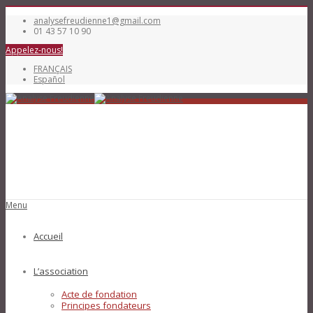
analysefreudienne1@gmail.com
01 43 57 10 90
Appelez-nous!
FRANÇAIS
Español
Menu
Accueil
L’association
Acte de fondation
Principes fondateurs