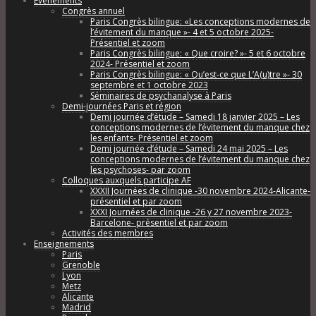
Évènements
Congrès annuel
Paris Congrès bilingue: «Les conceptions modernes de
l’évitement du manque »- 4 et 5 octobre 2025-
Présentiel et zoom
Paris Congrès bilingue: « Que croire? »- 5 et 6 octobre
2024- Présentiel et zoom
Paris Congrès bilingue: « Qu’est-ce que L’A(u)tre »- 30
septembre et 1 octobre 2023
Séminaires de psychanalyse à Paris
Demi-journées Paris et région
Demi journée d’étude – Samedi 18 janvier 2025 – Les
conceptions modernes de l’évitement du manque chez
les enfants- Présentiel et zoom
Demi journée d’étude – Samedi 24 mai 2025 – Les
conceptions modernes de l’évitement du manque chez
les psychoses- par zoom
Colloques auxquels participe AF
XXXII Journées de clinique -30 novembre 2024-Alicante-
présentiel et par zoom
XXXI Journées de clinique -26 y 27 novembre 2023-
Barcelone- présentiel et par zoom
Activités des membres
Enseignements
Paris
Grenoble
Lyon
Metz
Alicante
Madrid