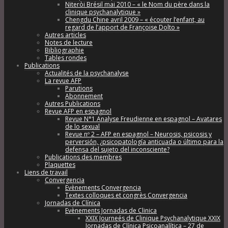
Niteròi Brésil mai 2010 – « le Nom du père dans la
clinique psychanalytique »
Chengdu Chine avril 2009 – « écouter l’enfant, au
regard de l’apport de Françoise Dolto »
Autres articles
Notes de lecture
Bibliographie
Tables rondes
Publications
Actualités de la psychanalyse
La revue AFP
Parutions
Abonnement
Autres Publications
Revue AFP en espagnol
Revue N°1 Analyse Freudienne en espagnol – Avatares
de lo sexual
Revue nº 2 – AFP en espagnol – Neurosis, psicosis y
perversión, ¿psicopatología anticuada o último para la
defensa del sujeto del inconsciente?
Publications des membres
Plaquettes
Liens de travail
Convergencia
Evènements Convergencia
Textes colloques et congrès Convergencia
Jornadas de Clínica
Evènements Jornadas de Clinica
XXIX Journeés de Clinique Psychanalytique XXIX
Jornadas de Clínica Psicoanalítica – 27 de