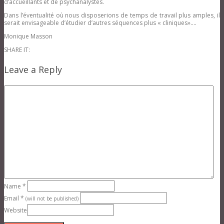
d’accueillants et de psychanalystes.
Dans l’éventualité où nous disposerions de temps de travail plus amples, il
serait envisageable d’étudier d’autres séquences plus « cliniques»….
Monique Masson
SHARE IT:
Leave a Reply
Name
*
Email
*
(will not be published)
Website