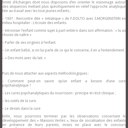
limité d’échanges dont nous disposons d’en orienter le visionnage autour
des séquences mettant plus spécifiquement en relief l’approche analytique
liée au travail avec les tout jeunes enfants ;
– 1937 : Rencontre dite « initiatique » de F.DOLTO avec S.MORGENSTEIN en
milieu hospitalier : L’écoute des enfants.
– Introniser l’enfant comme sujet à part entière dans son affirmation : « tu as
choisis de naître »
– Parler de ses origines à l’enfant.
– Un enfant bébé, si on lui parle de ce qui le concerne, il en a l’entendement.
– « Des mots avec du lait. »
Puis de nous attacher aux aspects méthodologiques :
– Comment peut-on savoir qu’un enfant a besoin d’une cure
psychanalytique ?
– Les cures psychanalytiques du nourrisson : principe et récit clinique ;
– les outils de la cure.
– Le dessin dans la cure
Enfin, nous pourrions terminer par les observations concernant le
développement des « Maisons Vertes », lieux de socialisation des enfants
en présence de leurs parents, mises en place avec le concours