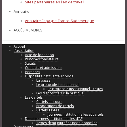
Sites partenaires en lien de travail
Annuaire
Annuaire Espagne-France-Sudamerique
ACCÈS MEMBRES
Accueil
L’association
Acte de fondation
Principes fondateurs
Statuts
Contacts et admissions
Instances
Dispositifs instituants/Tripode
La passe
Le protocole institutionnel
Le protocole institutionnel – textes
Les dispositifs sur la pratique
Les Cartels
Cartels en cours
Propositions de cartels
Cartels Textes
Journées institutionnelles et cartels
Demi-journées institutionnelles d’AF
Textes demi-journées institutionnelles