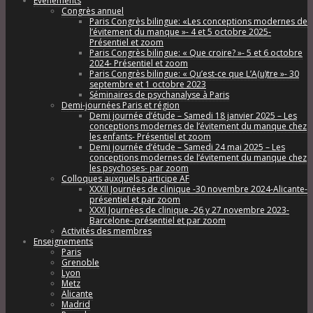
Évènements
Congrès annuel
Paris Congrès bilingue: «Les conceptions modernes de
l’évitement du manque »- 4 et 5 octobre 2025-
Présentiel et zoom
Paris Congrès bilingue: « Que croire? »- 5 et 6 octobre
2024- Présentiel et zoom
Paris Congrès bilingue: « Qu’est-ce que L’A(u)tre »- 30
septembre et 1 octobre 2023
Séminaires de psychanalyse à Paris
Demi-journées Paris et région
Demi journée d’étude – Samedi 18 janvier 2025 – Les
conceptions modernes de l’évitement du manque chez
les enfants- Présentiel et zoom
Demi journée d’étude – Samedi 24 mai 2025 – Les
conceptions modernes de l’évitement du manque chez
les psychoses- par zoom
Colloques auxquels participe AF
XXXII Journées de clinique -30 novembre 2024-Alicante-
présentiel et par zoom
XXXI Journées de clinique -26 y 27 novembre 2023-
Barcelone- présentiel et par zoom
Activités des membres
Enseignements
Paris
Grenoble
Lyon
Metz
Alicante
Madrid