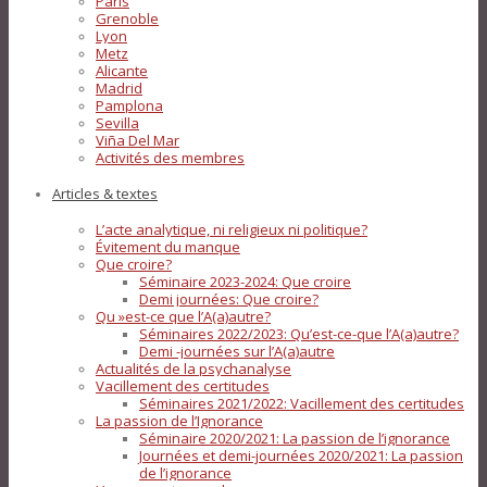
Paris
Grenoble
Lyon
Metz
Alicante
Madrid
Pamplona
Sevilla
Viña Del Mar
Activités des membres
Articles & textes
L’acte analytique, ni religieux ni politique?
Évitement du manque
Que croire?
Séminaire 2023-2024: Que croire
Demi journées: Que croire?
Qu »est-ce que l’A(a)autre?
Séminaires 2022/2023: Qu’est-ce-que l’A(a)autre?
Demi -journées sur l’A(a)autre
Actualités de la psychanalyse
Vacillement des certitudes
Séminaires 2021/2022: Vacillement des certitudes
La passion de l’Ignorance
Séminaire 2020/2021: La passion de l’ignorance
Journées et demi-journées 2020/2021: La passion
de l’ignorance