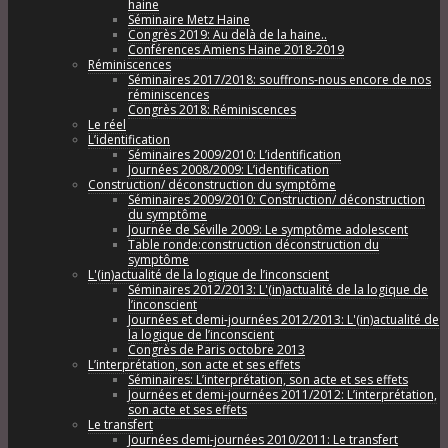
haine
Séminaire Metz Haine
Congrès 2019: Au delà de la haine..
Conférences Amiens Haine 2018-2019
Réminiscences
Séminaires 2017/2018: souffrons-nous encore de nos
réminiscences
Congrès 2018: Réminiscences
Le réel
L’identification
Séminaires 2009/2010: L’identification
Journées 2008/2009: L’identification
Construction/ déconstruction du symptôme
Séminaires 2009/2010: Construction/ déconstruction
du symptôme
Journée de Séville 2009: Le symptôme adolescent
Table ronde:construction déconstruction du
symptôme
L'(in)actualité de la logique de l’inconscient
Séminaires 2012/2013: L'(in)actualité de la logique de
l’inconscient
Journées et demi-journées 2012/2013: L'(in)actualité de
la logique de l’inconscient
Congrès de Paris octobre 2013
L’interprétation, son acte et ses effets
Séminaires: L’interprétation, son acte et ses effets
Journées et demi-journées 2011/2012: L’interprétation,
son acte et ses effets
Le transfert
Journées demi-journées 2010/2011: Le transfert