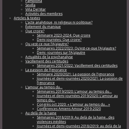
Pamplona
Sevilla
Viña Del Mar
Activités des membres
Articles & textes
L’acte analytique, ni religieux ni politique?
Évitement du manque
Que croire?
Séminaire 2023-2024: Que croire
Demi journées: Que croire?
Qu »est-ce que l’A(a)autre?
Séminaires 2022/2023: Qu’est-ce-que l’A(a)autre?
Demi -journées sur l’A(a)autre
Actualités de la psychanalyse
Vacillement des certitudes
Séminaires 2021/2022: Vacillement des certitudes
La passion de l’Ignorance
Séminaire 2020/2021: La passion de l’ignorance
Journées et demi-journées 2020/2021: La passion de
l’ignorance
L’amour au temps du…
Séminaires 2019/2020: L’amour au temps du…
Journées et demi journées 2019/2020: L’amour au
temps du…
Congrès oct 2020: « L’amour au temps du… »
Conférences Amiens Amour 2019-2020
Au delà de la haine
Séminaires 2018/2019: Au delà de la haine…des
violences inédites
Journées et demi-journées 2018/2019: au delà de la