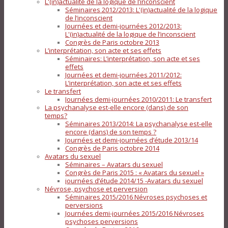
L'(in)actualité de la logique de l’inconscient
Séminaires 2012/2013: L'(in)actualité de la logique
de l’inconscient
Journées et demi-journées 2012/2013:
L'(in)actualité de la logique de l’inconscient
Congrès de Paris octobre 2013
L’interprétation, son acte et ses effets
Séminaires: L’interprétation, son acte et ses
effets
Journées et demi-journées 2011/2012:
L’interprétation, son acte et ses effets
Le transfert
Journées demi-journées 2010/2011: Le transfert
La psychanalyse est-elle encore (dans) de son
temps?
Séminaires 2013/2014: La psychanalyse est-elle
encore (dans) de son temps ?
Journées et demi-journées d’étude 2013/14
Congrès de Paris octobre 2014
Avatars du sexuel
Séminaires – Avatars du sexuel
Congrès de Paris 2015 : « Avatars du sexuel »
journées d’étude 2014/15 -Avatars du sexuel
Névrose, psychose et perversion
Séminaires 2015/2016 Névroses psychoses et
perversions
Journées demi-journées 2015/2016 Névroses
psychoses perversions