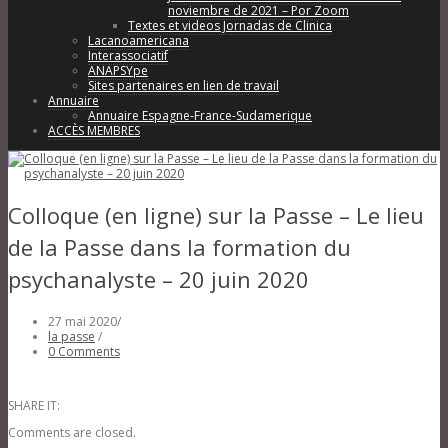
noviembre de 2021 – Por Zoom
Textes et videos Jornadas de Clinica
Lacanoamericana
Interassociatif
ANAPSYpe
Sites partenaires en lien de travail
Annuaire
Annuaire Espagne-France-Sudamerique
ACCÈS MEMBRES
Colloque (en ligne) sur la Passe – Le lieu
de la Passe dans la formation du
psychanalyste – 20 juin 2020
27 mai 2020
/
la passe
/
0 Comments
SHARE IT:
Comments are closed.