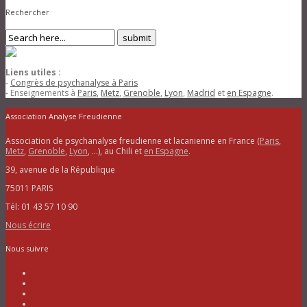
Rechercher
Liens utiles :
-
Congrès de psychanalyse à Paris
- Enseignements à
Paris
,
Metz
,
Grenoble
,
Lyon
,
Madrid
et
en Espagne
.
Association Analyse Freudienne
Association de psychanalyse freudienne et lacanienne en France (
Paris
,
Metz
,
Grenoble
,
Lyon
, …), au Chili et
en Espagne
.
39, avenue de la République
75011 PARIS
Tél: 01 43 57 10 90
Nous écrire
Nous suivre