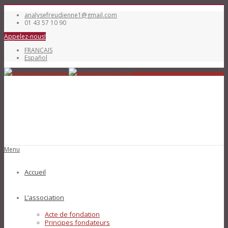
analysefreudienne1@gmail.com
01 43 57 10 90
Appelez-nous!
FRANÇAIS
Español
Menu
Accueil
L’association
Acte de fondation
Principes fondateurs