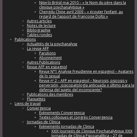
Niteròi Brésil mai 2010 – « le Nom du père dans la
clinique psychanalytique »
Chengdu Chine avril 2009 – « écouter l’enfant, au
regard de l’apport de Françoise Dolto »
Autres articles
Notes de lecture
Bibliographie
Tables rondes
Publications
Actualités de la psychanalyse
La revue AFP
Parutions
Abonnement
Autres Publications
Revue AFP en espagnol
Revue N°1 Analyse Freudienne en espagnol – Avatares
de lo sexual
Revue nº 2 – AFP en espagnol – Neurosis, psicosis y
perversión, ¿psicopatología anticuada o último para la
defensa del sujeto del inconsciente?
Publications des membres
Plaquettes
Liens de travail
Convergencia
Evènements Convergencia
Textes colloques et congrès Convergencia
Jornadas de Clínica
Evènements Jornadas de Clinica
XXIX Journeés de Clinique Psychanalytique XXIX
Jornadas de Clínica Psicoanalítica – 27 de