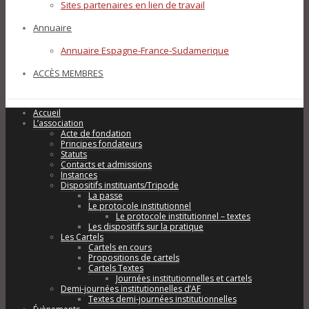
Sites partenaires en lien de travail
Annuaire
Annuaire Espagne-France-Sudamerique
ACCÈS MEMBRES
Accueil
L’association
Acte de fondation
Principes fondateurs
Statuts
Contacts et admissions
Instances
Dispositifs instituants/Tripode
La passe
Le protocole institutionnel
Le protocole institutionnel – textes
Les dispositifs sur la pratique
Les Cartels
Cartels en cours
Propositions de cartels
Cartels Textes
Journées institutionnelles et cartels
Demi-journées institutionnelles d’AF
Textes demi-journées institutionnelles