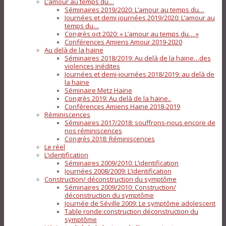
L’amour au temps du…
Séminaires 2019/2020: L’amour au temps du…
Journées et demi journées 2019/2020: L’amour au
temps du…
Congrès oct 2020: « L’amour au temps du… »
Conférences Amiens Amour 2019-2020
Au delà de la haine
Séminaires 2018/2019: Au delà de la haine…des
violences inédites
Journées et demi-journées 2018/2019: au delà de
la haine
Séminaire Metz Haine
Congrès 2019: Au delà de la haine..
Conférences Amiens Haine 2018-2019
Réminiscences
Séminaires 2017/2018: souffrons-nous encore de
nos réminiscences
Congrès 2018: Réminiscences
Le réel
L’identification
Séminaires 2009/2010: L’identification
Journées 2008/2009: L’identification
Construction/ déconstruction du symptôme
Séminaires 2009/2010: Construction/
déconstruction du symptôme
Journée de Séville 2009: Le symptôme adolescent
Table ronde:construction déconstruction du
symptôme