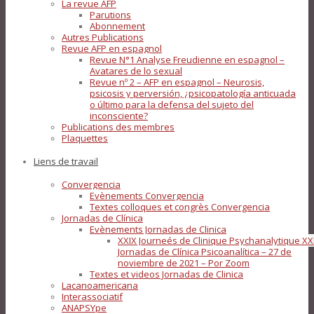
La revue AFP
Parutions
Abonnement
Autres Publications
Revue AFP en espagnol
Revue N°1 Analyse Freudienne en espagnol –
Avatares de lo sexual
Revue nº 2 – AFP en espagnol – Neurosis,
psicosis y perversión, ¿psicopatología anticuada
o último para la defensa del sujeto del
inconsciente?
Publications des membres
Plaquettes
Liens de travail
Convergencia
Evènements Convergencia
Textes colloques et congrès Convergencia
Jornadas de Clínica
Evènements Jornadas de Clinica
XXIX Journeés de Clinique Psychanalytique XX
Jornadas de Clínica Psicoanalítica – 27 de
noviembre de 2021 – Por Zoom
Textes et videos Jornadas de Clinica
Lacanoamericana
Interassociatif
ANAPSYpe