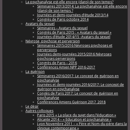
La psychanalyse est-elle encore (dans) de son temps?
Séminaires 2013/2014: La psychanalyse est-elle encore
(dans) de son temps ?
Journées et demi-journées d’étude 2013/14
Congrès de Paris octobre 2014
Avatars du sexuel
Séminaires – Avatars du sexuel
Congrès de Paris 2015 : « Avatars du sexuel »
journées d’étude 2014/15 -Avatars du sexuel
Névrose, psychose et perversion
Séminaires 2015/2016 Névroses psychoses et
perversions
Journées demi-journées 2015/2016 Névroses
psychoses perversions
Congrès de Paris – 2016
Conférences Amien NPP 2016-2017
La guérison
Séminaires 2016/2017: Le concept de guérison en
psychanalyse
Journées et demi-journées 2016/2017: Le concept de
guérison en psychanalyse
Congès de Paris 2017: Le concept de guérison en
psychanalyse
Conférences Amiens Guérison 2017_2018
Le désir
Autres colloques
Paris 2015 « La place du sujet dans l’éducation »
Alicante 2014 – « Education et psychanalyse »
Lyon Novembre 2011 – « Père et Nom-du-père dans la
clinique contemporaine »