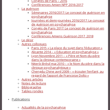
Congrès de Paris – 2016
Conférences Amien NPP 2016-2017
La guérison
Séminaires 2016/2017: Le concept de guérison en
psychanalyse
Journées et demi-journées 2016/2017: Le concept
de guérison en psychanalyse
Congès de Paris 2017: Le concept de guérison en
psychanalyse
Conférences Amiens Guérison 2017_2018
Le désir
Autres colloques
Paris 2015 « La place du sujet dans l’éducation »
Alicante 2014 – « Education et psychanalyse »
Lyon Novembre 2011 – « Père et Nom-du-père
dans la clinique contemporaine »
Niteròi Brésil mai 2010 – « le Nom du père dans la
clinique psychanalytique »
Chengdu Chine avril 2009 – « écouter l’enfant, au
regard de l’apport de Françoise Dolto »
Autres articles
Notes de lecture
Bibliographie
Tables rondes
Publications
Actualités de la psychanalyse