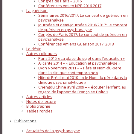
Congrès de Paris – 2016
Conférences Amien NPP 2016-2017
La guérison
Séminaires 2016/2017: Le concept de guérison en
psychanalyse
Journées et demi-journées 2016/2017: Le concept
de guérison en psychanalyse
Congès de Paris 2017: Le concept de guérison en
psychanalyse
Conférences Amiens Guérison 2017_2018
Le désir
Autres colloques
Paris 2015 « La place du sujet dans l’éducation »
Alicante 2014 – « Education et psychanalyse »
Lyon Novembre 2011 – « Père et Nom-du-père
dans la clinique contemporaine »
Niteròi Brésil mai 2010 – « le Nom du père dans la
clinique psychanalytique »
Chengdu Chine avril 2009 – « écouter l’enfant, au
regard de l’apport de Françoise Dolto »
Autres articles
Notes de lecture
Bibliographie
Tables rondes
Publications
Actualités de la psychanalyse