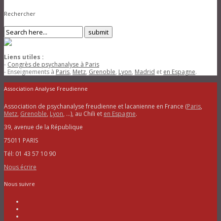
Rechercher
Liens utiles :
-
Congrès de psychanalyse à Paris
- Enseignements à
Paris
,
Metz
,
Grenoble
,
Lyon
,
Madrid
et
en Espagne
.
Association Analyse Freudienne
Association de psychanalyse freudienne et lacanienne en France (
Paris
,
Metz
,
Grenoble
,
Lyon
, …), au Chili et
en Espagne
.
39, avenue de la République
75011 PARIS
Tél: 01 43 57 10 90
Nous écrire
Nous suivre