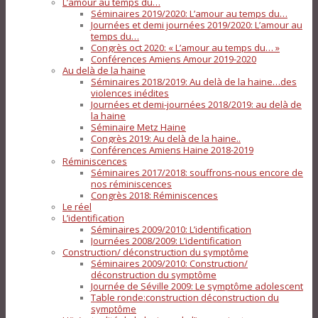
L’amour au temps du…
Séminaires 2019/2020: L’amour au temps du…
Journées et demi journées 2019/2020: L’amour au
temps du…
Congrès oct 2020: « L’amour au temps du… »
Conférences Amiens Amour 2019-2020
Au delà de la haine
Séminaires 2018/2019: Au delà de la haine…des
violences inédites
Journées et demi-journées 2018/2019: au delà de
la haine
Séminaire Metz Haine
Congrès 2019: Au delà de la haine..
Conférences Amiens Haine 2018-2019
Réminiscences
Séminaires 2017/2018: souffrons-nous encore de
nos réminiscences
Congrès 2018: Réminiscences
Le réel
L’identification
Séminaires 2009/2010: L’identification
Journées 2008/2009: L’identification
Construction/ déconstruction du symptôme
Séminaires 2009/2010: Construction/
déconstruction du symptôme
Journée de Séville 2009: Le symptôme adolescent
Table ronde:construction déconstruction du
symptôme