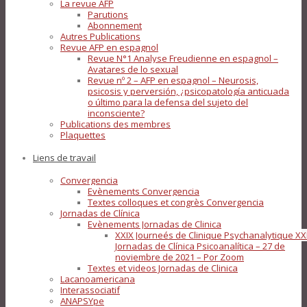
La revue AFP
Parutions
Abonnement
Autres Publications
Revue AFP en espagnol
Revue N°1 Analyse Freudienne en espagnol –
Avatares de lo sexual
Revue nº 2 – AFP en espagnol – Neurosis,
psicosis y perversión, ¿psicopatología anticuada
o último para la defensa del sujeto del
inconsciente?
Publications des membres
Plaquettes
Liens de travail
Convergencia
Evènements Convergencia
Textes colloques et congrès Convergencia
Jornadas de Clínica
Evènements Jornadas de Clinica
XXIX Journeés de Clinique Psychanalytique XX
Jornadas de Clínica Psicoanalítica – 27 de
noviembre de 2021 – Por Zoom
Textes et videos Jornadas de Clinica
Lacanoamericana
Interassociatif
ANAPSYpe