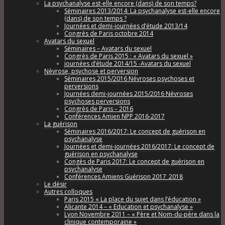
La psychanalyse est-elle encore (dans) de son temps?
Séminaires 2013/2014: La psychanalyse est-elle encore
(dans) de son temps ?
Journées et demi-journées d’étude 2013/14
Congrès de Paris octobre 2014
Avatars du sexuel
Séminaires – Avatars du sexuel
Congrès de Paris 2015 : « Avatars du sexuel »
journées d’étude 2014/15 -Avatars du sexuel
Névrose, psychose et perversion
Séminaires 2015/2016 Névroses psychoses et
perversions
Journées demi-journées 2015/2016 Névroses
psychoses perversions
Congrès de Paris – 2016
Conférences Amien NPP 2016-2017
La guérison
Séminaires 2016/2017: Le concept de guérison en
psychanalyse
Journées et demi-journées 2016/2017: Le concept de
guérison en psychanalyse
Congès de Paris 2017: Le concept de guérison en
psychanalyse
Conférences Amiens Guérison 2017_2018
Le désir
Autres colloques
Paris 2015 « La place du sujet dans l’éducation »
Alicante 2014 – « Education et psychanalyse »
Lyon Novembre 2011 – « Père et Nom-du-père dans la
clinique contemporaine »