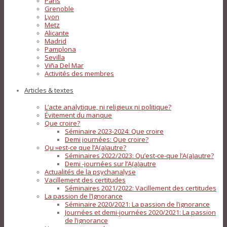
Paris
Grenoble
Lyon
Metz
Alicante
Madrid
Pamplona
Sevilla
Viña Del Mar
Activités des membres
Articles & textes
L’acte analytique, ni religieux ni politique?
Évitement du manque
Que croire?
Séminaire 2023-2024: Que croire
Demi journées: Que croire?
Qu »est-ce que l’A(a)autre?
Séminaires 2022/2023: Qu’est-ce-que l’A(a)autre?
Demi -journées sur l’A(a)autre
Actualités de la psychanalyse
Vacillement des certitudes
Séminaires 2021/2022: Vacillement des certitudes
La passion de l’Ignorance
Séminaire 2020/2021: La passion de l’ignorance
Journées et demi-journées 2020/2021: La passion
de l’ignorance