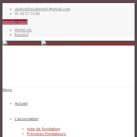
analysefreudienne1@gmail.com
01 43 57 10 90
Appelez-nous!
FRANÇAIS
Español
Menu
Accueil
L’association
Acte de fondation
Principes fondateurs