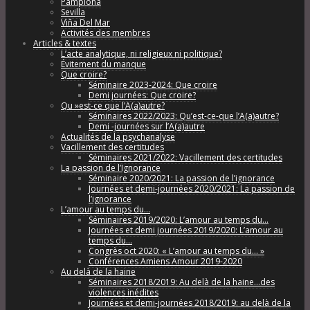
Pamplona
Sevilla
Viña Del Mar
Activités des membres
Articles & textes
L’acte analytique, ni religieux ni politique?
Évitement du manque
Que croire?
Séminaire 2023-2024: Que croire
Demi journées: Que croire?
Qu »est-ce que l’A(a)autre?
Séminaires 2022/2023: Qu’est-ce-que l’A(a)autre?
Demi -journées sur l’A(a)autre
Actualités de la psychanalyse
Vacillement des certitudes
Séminaires 2021/2022: Vacillement des certitudes
La passion de l’Ignorance
Séminaire 2020/2021: La passion de l’ignorance
Journées et demi-journées 2020/2021: La passion de
l’ignorance
L’amour au temps du…
Séminaires 2019/2020: L’amour au temps du…
Journées et demi journées 2019/2020: L’amour au
temps du…
Congrès oct 2020: « L’amour au temps du… »
Conférences Amiens Amour 2019-2020
Au delà de la haine
Séminaires 2018/2019: Au delà de la haine…des
violences inédites
Journées et demi-journées 2018/2019: au delà de la