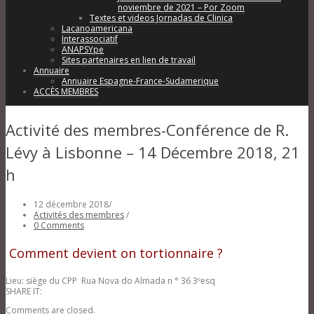
noviembre de 2021 – Por Zoom
Textes et videos Jornadas de Clinica
Lacanoamericana
Interassociatif
ANAPSYpe
Sites partenaires en lien de travail
Annuaire
Annuaire Espagne-France-Sudamerique
ACCÈS MEMBRES
Activité des membres-Conférence de R.
Lévy à Lisbonne – 14 Décembre 2018, 21
h
12 décembre 2018
/
Activités des membres
/
0 Comments
Comment devient on tortionnaire ?
Lieu: siège du CPP Rua Nova do Almada n ° 36 3ºesq
SHARE IT:
Comments are closed.