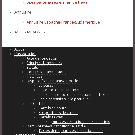
Sites partenaires en lien de travail
Annuaire
Annuaire Espagne-France-Sudamerique
ACCÈS MEMBRES
Accueil
L’association
Acte de fondation
Principes fondateurs
Statuts
Contacts et admissions
Instances
Dispositifs instituants/Tripode
La passe
Le protocole institutionnel
Le protocole institutionnel – textes
Les dispositifs sur la pratique
Les Cartels
Cartels en cours
Propositions de cartels
Cartels Textes
Journées institutionnelles et cartels
Demi-journées institutionnelles d’AF
Textes demi-journées institutionnelles