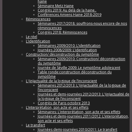
haine
Séminaire Metz Haine
Congrès 2019: Au delà de la haine..
Conférences Amiens Haine 2018-2019
Réminiscences
Séminaires 2017/2018: souffrons-nous encore de nos
réminiscences
Congrès 2018: Réminiscences
Le réel
L’identification
Séminaires 2009/2010: L’identification
Journées 2008/2009: L’identification
Construction/ déconstruction du symptôme
Séminaires 2009/2010: Construction/ déconstruction
du symptôme
Journée de Séville 2009: Le symptôme adolescent
Table ronde:construction déconstruction du
symptôme
L'(in)actualité de la logique de l’inconscient
Séminaires 2012/2013: L'(in)actualité de la logique de
l’inconscient
Journées et demi-journées 2012/2013: L'(in)actualité de
la logique de l’inconscient
Congrès de Paris octobre 2013
L’interprétation, son acte et ses effets
Séminaires: L’interprétation, son acte et ses effets
Journées et demi-journées 2011/2012: L’interprétation,
son acte et ses effets
Le transfert
Journées demi-journées 2010/2011: Le transfert