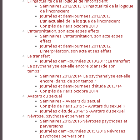
L'(in)actualité de la logique de l’inconscient
Séminaires 2012/2013: L'(in)actualité de la logique
de l’inconscient
Journées et demi-journées 2012/2013:
L'(in)actualité de la logique de l’inconscient
Congrès de Paris octobre 2013
L’interprétation, son acte et ses effets
Séminaires: L’interprétation, son acte et ses
effets
Journées et demi-journées 2011/2012:
L’interprétation, son acte et ses effets
Le transfert
Journées demi-journées 2010/2011: Le transfert
La psychanalyse est-elle encore (dans) de son
temps?
Séminaires 2013/2014: La psychanalyse est-elle
encore (dans) de son temps ?
Journées et demi-journées d’étude 2013/14
Congrès de Paris octobre 2014
Avatars du sexuel
Séminaires – Avatars du sexuel
Congrès de Paris 2015 : « Avatars du sexuel »
journées d’étude 2014/15 -Avatars du sexuel
Névrose, psychose et perversion
Séminaires 2015/2016 Névroses psychoses et
perversions
Journées demi-journées 2015/2016 Névroses
psychoses perversions