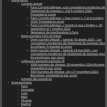
Évènements
Congrès annuel
Paris Congrès bilingue: «Les conceptions modernes de
l’évitement du manque »- 4 et 5 octobre 2025-
Présentiel et zoom
Paris Congrès bilingue: « Que croire? »- 5 et 6 octobre
2024- Présentiel et zoom
Paris Congrès bilingue: « Qu’est-ce que L’A(u)tre »- 30
septembre et 1 octobre 2023
Séminaires de psychanalyse à Paris
Demi-journées Paris et région
Demi journée d’étude – Samedi 18 janvier 2025 – Les
conceptions modernes de l’évitement du manque chez
les enfants- Présentiel et zoom
Demi journée d’étude – Samedi 24 mai 2025 – Les
conceptions modernes de l’évitement du manque chez
les psychoses- par zoom
Colloques auxquels participe AF
XXXII Journées de clinique -30 novembre 2024-Alicante-
présentiel et par zoom
XXXI Journées de clinique -26 y 27 novembre 2023-
Barcelone- présentiel et par zoom
Activités des membres
Enseignements
Paris
Grenoble
Lyon
Metz
Alicante
Madrid