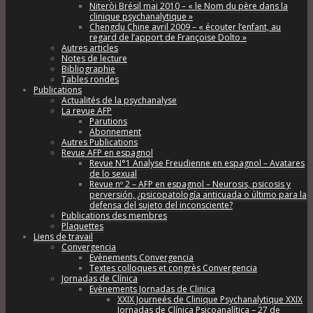
Niteròi Brésil mai 2010 – « le Nom du père dans la
clinique psychanalytique »
Chengdu Chine avril 2009 – « écouter l’enfant, au
regard de l’apport de Françoise Dolto »
Autres articles
Notes de lecture
Bibliographie
Tables rondes
Publications
Actualités de la psychanalyse
La revue AFP
Parutions
Abonnement
Autres Publications
Revue AFP en espagnol
Revue N°1 Analyse Freudienne en espagnol – Avatares
de lo sexual
Revue nº 2 – AFP en espagnol – Neurosis, psicosis y
perversión, ¿psicopatología anticuada o último para la
defensa del sujeto del inconsciente?
Publications des membres
Plaquettes
Liens de travail
Convergencia
Evènements Convergencia
Textes colloques et congrès Convergencia
Jornadas de Clínica
Evènements Jornadas de Clinica
XXIX Journeés de Clinique Psychanalytique XXIX
Jornadas de Clínica Psicoanalítica – 27 de