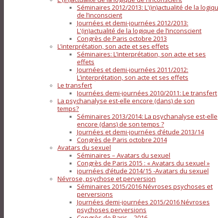
Séminaires 2012/2013: L'(in)actualité de la logiq
de l’inconscient
Journées et demi-journées 2012/2013:
L'(in)actualité de la logique de l’inconscient
Congrès de Paris octobre 2013
L’interprétation, son acte et ses effets
Séminaires: L’interprétation, son acte et ses
effets
Journées et demi-journées 2011/2012:
L’interprétation, son acte et ses effets
Le transfert
Journées demi-journées 2010/2011: Le transfert
La psychanalyse est-elle encore (dans) de son
temps?
Séminaires 2013/2014: La psychanalyse est-elle
encore (dans) de son temps ?
Journées et demi-journées d’étude 2013/14
Congrès de Paris octobre 2014
Avatars du sexuel
Séminaires – Avatars du sexuel
Congrès de Paris 2015 : « Avatars du sexuel »
journées d’étude 2014/15 -Avatars du sexuel
Névrose, psychose et perversion
Séminaires 2015/2016 Névroses psychoses et
perversions
Journées demi-journées 2015/2016 Névroses
psychoses perversions
Congrès de Paris – 2016