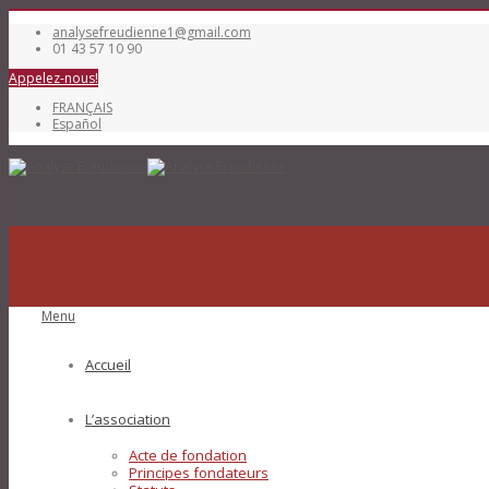
analysefreudienne1@gmail.com
01 43 57 10 90
Appelez-nous!
FRANÇAIS
Español
Menu
Accueil
L’association
Acte de fondation
Principes fondateurs