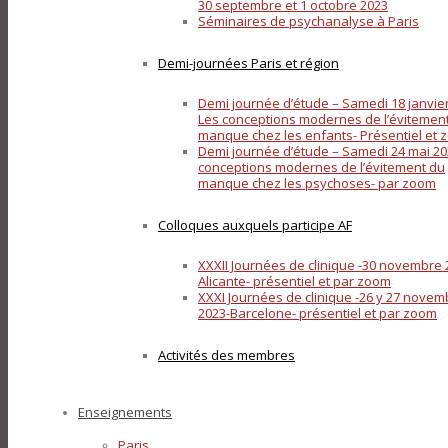
30 septembre et 1 octobre 2023
Séminaires de psychanalyse à Paris
Demi-journées Paris et région
Demi journée d’étude – Samedi 18 janvier
Les conceptions modernes de l’évitemen
manque chez les enfants- Présentiel et
Demi journée d’étude – Samedi 24 mai 20
conceptions modernes de l’évitement du
manque chez les psychoses- par zoom
Colloques auxquels participe AF
XXXII Journées de clinique -30 novembre 
Alicante- présentiel et par zoom
XXXI Journées de clinique -26 y 27 novem
2023-Barcelone- présentiel et par zoom
Activités des membres
Enseignements
Paris