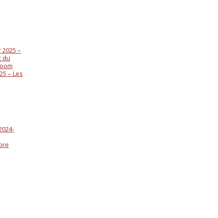
 2025 –
t du
 zoom
25 – Les
2024-
bre