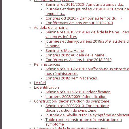
Séminaires 2019/2020: L’amour au temps du…
Journées et demi journées 2019/2020: L’amour 
temps du…
Congrès oct 2020: « L’amour au temps du… »
Conférences Amiens Amour 2019-2020
Au delà de la haine
Séminaires 2018/2019: Au delà de la haine…des
violences inédites
Journées et demi-journées 2018/2019: au delà 
la haine
Séminaire Metz Haine
Congrès 2019: Au delà de la haine..
Conférences Amiens Haine 2018-2019
Réminiscences
Séminaires 2017/2018: souffrons-nous encore 
nos réminiscences
Congrès 2018: Réminiscences
Le réel
L’identification
Séminaires 2009/2010: L’identification
Journées 2008/2009: L’identification
Construction/ déconstruction du symptôme
Séminaires 2009/2010: Construction/
déconstruction du symptôme
Journée de Séville 2009: Le symptôme adolesce
Table ronde:construction déconstruction du
symptôme
L'(in)actualité de la logique de l’inconscient