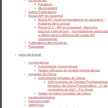
La revue AFP
Parutions
Abonnement
Autres Publications
Revue AFP en espagnol
Revue N°1 Analyse Freudienne en espagnol –
Avatares de lo sexual
Revue nº 2 – AFP en espagnol – Neurosis,
psicosis y perversión, ¿psicopatología anticuad
o último para la defensa del sujeto del
inconsciente?
Publications des membres
Plaquettes
Liens de travail
Convergencia
Evènements Convergencia
Textes colloques et congrès Convergencia
Jornadas de Clínica
Evènements Jornadas de Clinica
XXIX Journeés de Clinique Psychanalytiq
Jornadas de Clínica Psicoanalítica – 27 de
noviembre de 2021 – Por Zoom
Textes et videos Jornadas de Clinica
Lacanoamericana
Interassociatif
ANAPSYpe