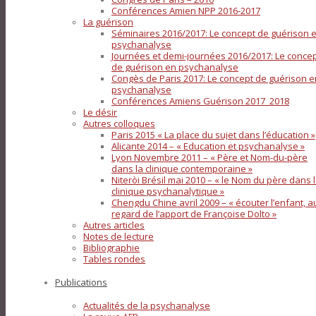
Conférences Amien NPP 2016-2017
La guérison
Séminaires 2016/2017: Le concept de guérison 
psychanalyse
Journées et demi-journées 2016/2017: Le conce
de guérison en psychanalyse
Congès de Paris 2017: Le concept de guérison e
psychanalyse
Conférences Amiens Guérison 2017_2018
Le désir
Autres colloques
Paris 2015 « La place du sujet dans l’éducation »
Alicante 2014 – « Education et psychanalyse »
Lyon Novembre 2011 – « Père et Nom-du-père
dans la clinique contemporaine »
Niteròi Brésil mai 2010 – « le Nom du père dans 
clinique psychanalytique »
Chengdu Chine avril 2009 – « écouter l’enfant, a
regard de l’apport de Françoise Dolto »
Autres articles
Notes de lecture
Bibliographie
Tables rondes
Publications
Actualités de la psychanalyse