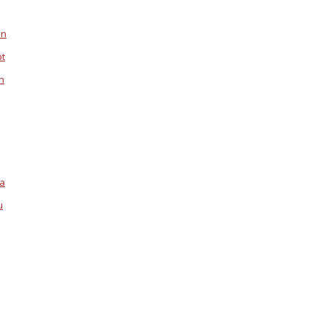
en
pt
n
la
u