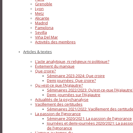
Grenoble
Lyon
Metz
Alicante
Madrid
Pamplona
Sevilla
Viña Del Mar
Activités des membres
Articles & textes
L’acte analytique, ni religieux ni politique?
Évitement du manque
Que croire?
Séminaire 2023-2024: Que croire
Demi journées: Que croire?
Qu »est-ce que l’A(a)autre?
Séminaires 2022/2023: Qu’est-ce-que l’A(a)autre
Demi -journées sur l’A(a)autre
Actualités de la psychanalyse
Vacillement des certitudes
Séminaires 2021/2022: Vacillement des certitud
La passion de l’Ignorance
Séminaire 2020/2021: La passion de l’ignorance
Journées et demi-journées 2020/2021: La passi
de l’ignorance
L’amour au temps du…