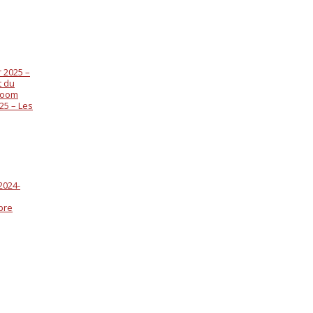
 2025 –
t du
 zoom
25 – Les
2024-
bre