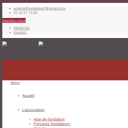
analysefreudienne1@gmail.com
01 43 57 10 90
Appelez-nous!
FRANÇAIS
Español
Menu
Accueil
L’association
Acte de fondation
Principes fondateurs