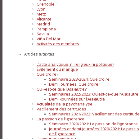
Grenoble
Lyon
Metz
Alicante
Madrid
Pamplona
Sevilla
Viña Del Mar
Activités des membres
Articles & textes
L’acte analytique, ni religieux ni politique?
Évitement du manque
Que croire?
Séminaire 2023-2024: Que croire
Demi journées: Que croire?
Qu »est-ce que l’A(a)autre?
Séminaires 2022/2023: Qu’est-ce-que l’A(a)autre
Demi -journées sur l’A(a)autre
Actualités de la psychanalyse
Vacillement des certitudes
Séminaires 2021/2022: Vacillement des certitud
La passion de l’Ignorance
Séminaire 2020/2021: La passion de l’ignorance
Journées et demi-journées 2020/2021: La passi
de l’ignorance
L’amour au temps du…