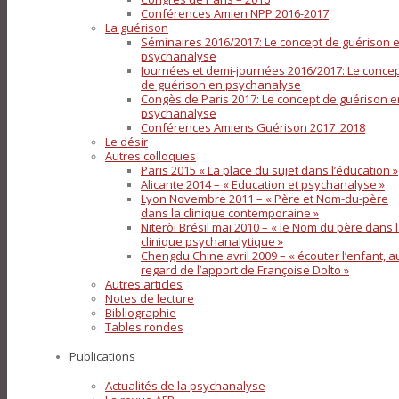
Conférences Amien NPP 2016-2017
La guérison
Séminaires 2016/2017: Le concept de guérison 
psychanalyse
Journées et demi-journées 2016/2017: Le conce
de guérison en psychanalyse
Congès de Paris 2017: Le concept de guérison e
psychanalyse
Conférences Amiens Guérison 2017_2018
Le désir
Autres colloques
Paris 2015 « La place du sujet dans l’éducation »
Alicante 2014 – « Education et psychanalyse »
Lyon Novembre 2011 – « Père et Nom-du-père
dans la clinique contemporaine »
Niteròi Brésil mai 2010 – « le Nom du père dans 
clinique psychanalytique »
Chengdu Chine avril 2009 – « écouter l’enfant, a
regard de l’apport de Françoise Dolto »
Autres articles
Notes de lecture
Bibliographie
Tables rondes
Publications
Actualités de la psychanalyse