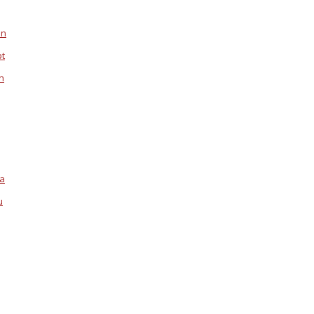
en
pt
n
la
u