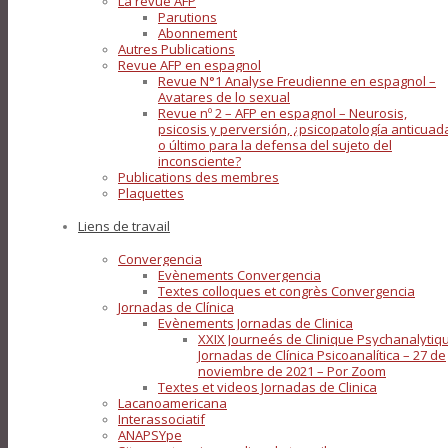
La revue AFP
Parutions
Abonnement
Autres Publications
Revue AFP en espagnol
Revue N°1 Analyse Freudienne en espagnol –
Avatares de lo sexual
Revue nº 2 – AFP en espagnol – Neurosis,
psicosis y perversión, ¿psicopatología anticuad
o último para la defensa del sujeto del
inconsciente?
Publications des membres
Plaquettes
Liens de travail
Convergencia
Evènements Convergencia
Textes colloques et congrès Convergencia
Jornadas de Clínica
Evènements Jornadas de Clinica
XXIX Journeés de Clinique Psychanalytiq
Jornadas de Clínica Psicoanalítica – 27 de
noviembre de 2021 – Por Zoom
Textes et videos Jornadas de Clinica
Lacanoamericana
Interassociatif
ANAPSYpe