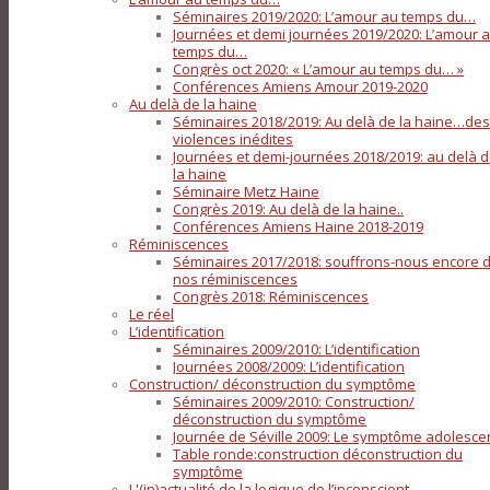
Séminaires 2019/2020: L’amour au temps du…
Journées et demi journées 2019/2020: L’amour 
temps du…
Congrès oct 2020: « L’amour au temps du… »
Conférences Amiens Amour 2019-2020
Au delà de la haine
Séminaires 2018/2019: Au delà de la haine…des
violences inédites
Journées et demi-journées 2018/2019: au delà 
la haine
Séminaire Metz Haine
Congrès 2019: Au delà de la haine..
Conférences Amiens Haine 2018-2019
Réminiscences
Séminaires 2017/2018: souffrons-nous encore 
nos réminiscences
Congrès 2018: Réminiscences
Le réel
L’identification
Séminaires 2009/2010: L’identification
Journées 2008/2009: L’identification
Construction/ déconstruction du symptôme
Séminaires 2009/2010: Construction/
déconstruction du symptôme
Journée de Séville 2009: Le symptôme adolesce
Table ronde:construction déconstruction du
symptôme
L'(in)actualité de la logique de l’inconscient