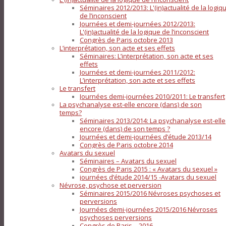
Séminaires 2012/2013: L'(in)actualité de la logiq
de l’inconscient
Journées et demi-journées 2012/2013:
L'(in)actualité de la logique de l’inconscient
Congrès de Paris octobre 2013
L’interprétation, son acte et ses effets
Séminaires: L’interprétation, son acte et ses
effets
Journées et demi-journées 2011/2012:
L’interprétation, son acte et ses effets
Le transfert
Journées demi-journées 2010/2011: Le transfert
La psychanalyse est-elle encore (dans) de son
temps?
Séminaires 2013/2014: La psychanalyse est-elle
encore (dans) de son temps ?
Journées et demi-journées d’étude 2013/14
Congrès de Paris octobre 2014
Avatars du sexuel
Séminaires – Avatars du sexuel
Congrès de Paris 2015 : « Avatars du sexuel »
journées d’étude 2014/15 -Avatars du sexuel
Névrose, psychose et perversion
Séminaires 2015/2016 Névroses psychoses et
perversions
Journées demi-journées 2015/2016 Névroses
psychoses perversions
Congrès de Paris – 2016