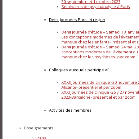
30 septembre et 1 octobre 2023
Séminaires de psychanalyse à Paris
Demi-journées Paris et région
Demi journée d’étude – Samedi 18 janvier
Les conceptions modernes de l’évitemen
manque chez les enfants- Présentiel et
Demi journée d’étude – Samedi 24 mai 20
conceptions modernes de l’évitement du
manque chez les psychoses- par zoom
Colloques auxquels participe AF
XXXII Journées de clinique -30 novembre 
Alicante- présentiel et par zoom
XXXI Journées de clinique -26 y 27 novem
2023-Barcelone- présentiel et par zoom
Activités des membres
Enseignements
Paris