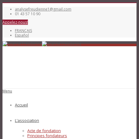
analysefreudienne1@gmail.com
01 43 57 10 90
Appelez-nous!
FRANÇAIS
Español
Menu
Accueil
L’association
Acte de fondation
Principes fondateurs