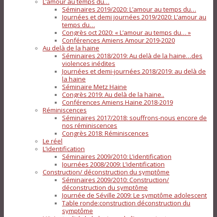
L’amour au temps du…
Séminaires 2019/2020: L’amour au temps du…
Journées et demi journées 2019/2020: L’amour au
temps du…
Congrès oct 2020: « L’amour au temps du… »
Conférences Amiens Amour 2019-2020
Au delà de la haine
Séminaires 2018/2019: Au delà de la haine…des
violences inédites
Journées et demi-journées 2018/2019: au delà de
la haine
Séminaire Metz Haine
Congrès 2019: Au delà de la haine..
Conférences Amiens Haine 2018-2019
Réminiscences
Séminaires 2017/2018: souffrons-nous encore de
nos réminiscences
Congrès 2018: Réminiscences
Le réel
L’identification
Séminaires 2009/2010: L’identification
Journées 2008/2009: L’identification
Construction/ déconstruction du symptôme
Séminaires 2009/2010: Construction/
déconstruction du symptôme
Journée de Séville 2009: Le symptôme adolescent
Table ronde:construction déconstruction du
symptôme