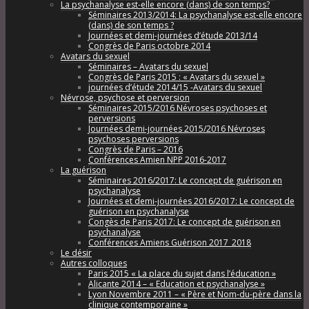
La psychanalyse est-elle encore (dans) de son temps?
Séminaires 2013/2014: La psychanalyse est-elle encore
(dans) de son temps ?
Journées et demi-journées d’étude 2013/14
Congrès de Paris octobre 2014
Avatars du sexuel
Séminaires – Avatars du sexuel
Congrès de Paris 2015 : « Avatars du sexuel »
journées d’étude 2014/15 -Avatars du sexuel
Névrose, psychose et perversion
Séminaires 2015/2016 Névroses psychoses et
perversions
Journées demi-journées 2015/2016 Névroses
psychoses perversions
Congrès de Paris – 2016
Conférences Amien NPP 2016-2017
La guérison
Séminaires 2016/2017: Le concept de guérison en
psychanalyse
Journées et demi-journées 2016/2017: Le concept de
guérison en psychanalyse
Congès de Paris 2017: Le concept de guérison en
psychanalyse
Conférences Amiens Guérison 2017_2018
Le désir
Autres colloques
Paris 2015 « La place du sujet dans l’éducation »
Alicante 2014 – « Education et psychanalyse »
Lyon Novembre 2011 – « Père et Nom-du-père dans la
clinique contemporaine »