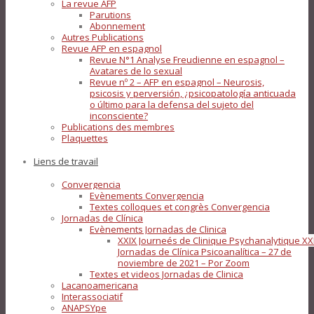
La revue AFP
Parutions
Abonnement
Autres Publications
Revue AFP en espagnol
Revue N°1 Analyse Freudienne en espagnol –
Avatares de lo sexual
Revue nº 2 – AFP en espagnol – Neurosis,
psicosis y perversión, ¿psicopatología anticuada
o último para la defensa del sujeto del
inconsciente?
Publications des membres
Plaquettes
Liens de travail
Convergencia
Evènements Convergencia
Textes colloques et congrès Convergencia
Jornadas de Clínica
Evènements Jornadas de Clinica
XXIX Journeés de Clinique Psychanalytique XX
Jornadas de Clínica Psicoanalítica – 27 de
noviembre de 2021 – Por Zoom
Textes et videos Jornadas de Clinica
Lacanoamericana
Interassociatif
ANAPSYpe