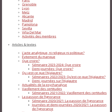
Paris
Grenoble
Lyon
Metz
Alicante
Madrid
Pamplona
Sevilla
Viña Del Mar
Activités des membres
Articles & textes
L’acte analytique, ni religieux ni politique?
Évitement du manque
Que croire?
Séminaire 2023-2024: Que croire
Demi journées: Que croire?
Qu »est-ce que l’A(a)autre?
Séminaires 2022/2023: Qu’est-ce-que l’A(a)autre?
Demi -journées sur l’A(a)autre
Actualités de la psychanalyse
Vacillement des certitudes
Séminaires 2021/2022: Vacillement des certitudes
La passion de l’Ignorance
Séminaire 2020/2021: La passion de l’ignorance
Journées et demi-journées 2020/2021: La passion
de l’ignorance