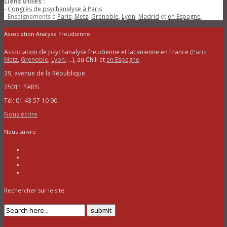
Liens utiles :
-
Congrès de psychanalyse à Paris
- Enseignements à
Paris
,
Metz
,
Grenoble
,
Lyon
,
Madrid
et
en Espagne
.
Association Analyse Freudienne
Association de psychanalyse freudienne et lacanienne en France (
Paris
,
Metz
,
Grenoble
,
Lyon
, …), au Chili et
en Espagne
.
39, avenue de la République
75011 PARIS
Tél: 01 43 57 10 90
Nous écrire
Nous suivre
Rechercher sur le site