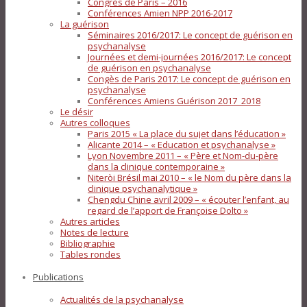
Congrès de Paris – 2016
Conférences Amien NPP 2016-2017
La guérison
Séminaires 2016/2017: Le concept de guérison en
psychanalyse
Journées et demi-journées 2016/2017: Le concept
de guérison en psychanalyse
Congès de Paris 2017: Le concept de guérison en
psychanalyse
Conférences Amiens Guérison 2017_2018
Le désir
Autres colloques
Paris 2015 « La place du sujet dans l’éducation »
Alicante 2014 – « Education et psychanalyse »
Lyon Novembre 2011 – « Père et Nom-du-père
dans la clinique contemporaine »
Niteròi Brésil mai 2010 – « le Nom du père dans la
clinique psychanalytique »
Chengdu Chine avril 2009 – « écouter l’enfant, au
regard de l’apport de Françoise Dolto »
Autres articles
Notes de lecture
Bibliographie
Tables rondes
Publications
Actualités de la psychanalyse