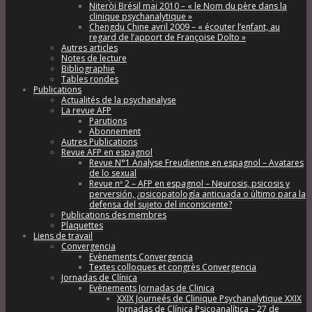
Niteròi Brésil mai 2010 – « le Nom du père dans la
clinique psychanalytique »
Chengdu Chine avril 2009 – « écouter l’enfant, au
regard de l’apport de Françoise Dolto »
Autres articles
Notes de lecture
Bibliographie
Tables rondes
Publications
Actualités de la psychanalyse
La revue AFP
Parutions
Abonnement
Autres Publications
Revue AFP en espagnol
Revue N°1 Analyse Freudienne en espagnol – Avatares
de lo sexual
Revue nº 2 – AFP en espagnol – Neurosis, psicosis y
perversión, ¿psicopatología anticuada o último para la
defensa del sujeto del inconsciente?
Publications des membres
Plaquettes
Liens de travail
Convergencia
Evènements Convergencia
Textes colloques et congrès Convergencia
Jornadas de Clínica
Evènements Jornadas de Clinica
XXIX Journeés de Clinique Psychanalytique XXIX
Jornadas de Clínica Psicoanalítica – 27 de