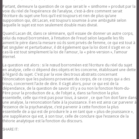
Partant, demeure la question de ce que serait le « sinthome » produit par la
voie du réel de l’expérience de l’analyse, c’est-à-dire comment serait
l’écriture du sujet une fois qu’il est toujours et rien de plus qu’une
supposition qui, dit Lacan, est toujours soumise à une ambiguïté selon
laquelle le sujet est non seulement double mais divisé.
Quand Lacan dit, dans ce séminaire, qu’il essaie de donner un autre corps,
celui du nœud borroméen, à l’intuition de Freud selon laquelle les fils
aiment le père dans la mesure où ils sont privés de femme, ce qui est tout à
fait singulier et perturbateur, il dit également que la loi dont il s’agit en ce
cas-là est tout simplement la loi de l’amour, la « père-version », l’amour
éternel.
La question est alors : si le nœud borroméen est l’écriture du réel du sujet
en analyse, celle-ci dépend des objets et les concerne, établissant une dette
à l’égard du sujet. C’est par la voie des trous abstraits concernant
l’énonciation que les pulsions provenant du corps, de ce corps qui a des
trous, concernent l’acte de dire. Il s’agit alors, pour ce qui est de la
dépendance, de la question de savoir s’il y a ou non la fonction Nom-du-
Père pour la production de a, de l’objet a, dans sa fonction la plus
essentielle, celle qui n’est pas pour tous, à savoir , ce que l’on doit faire dans
une analyse, la renonciation faite à la jouissance. Il en est ainsi car parvenir à
l’essence de la psychanalyse, c’est parvenir à cette fonction la plus
essentielle de a qui est de produire le a en tant que « plus-de-jouissance »,
une suppléance qui est, à son tour, celle de conclure que l’essence de la
théorie analytique est la fonction du discours.
SHARE IT: