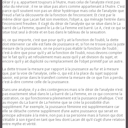
désir il y a, appartient toujours à l’Autre, mais celui de l’analyste n’est pas
celui du névrosé ; il ne se situe pas alors comme appartenant à l’Autre. C’est
parce qu’il soutient non pas un désir hystérique mais celui de l’analyste que
Freud a fait la découverte de la fonction de l’inconscient. Et c’est par le
même désir que Lacan fait son invention, l’objet a, qui ménage l’entrée dans
l’inconscient freudien. Il s’agit du désir de l’analyste qui se situe dans le La
barré de La Femme, quand le La de La Femme est barré. Le A, c’est ce qui se
situe tout seul à droite et en bas dans le tableau de la sexuation.
Ici, ce qui importe, c’est que pour qu’il y ait la fonction de l’oubli, la dette
doit intervenir car elle est faite de jouissance et, si l’on ne trouve pas la juste
mesure de la jouissance, on ne pourra pas établir la fonction de l’oubli ;
c’est-à-dire que pour qu’il y ait la fonction de l’oubli, nous devons compter
sur le fait qu’il y ait refoulement mais aussi qu’il y ait division du sujet, et
encore qu’il y ait duplicité ou remplacement de l’objet primitif par un autre.
La dette trouve la mesure par rapport à la jouissance au fur et à mesure
que, par la voie de l’analyse, celle-ci, qui est à la place du sujet supposé
savoir, est prise dans le transfert comme la mesure de ce que l’on a perdu,
c’est-à-dire comme celle de la jouissance.
Dans une analyse, il y a des contingences mais si le désir de l’analyste n’est
pas exactement situé dans le La barré de La Femme, en ce qui concerne la
castration, ce qui fonctionnera pleinement est la puissance phallique. C’est
au moyen du La barré de La Femme que se crée la possibilité d’un
supplément. Par exemple, la jouissance féminine est supplémentaire car
elle se détache comme supplément d’une autre jouissance qui serait en
principe adressée à la mère, non pas à sa personne mais à l’union qui doit
s’établir à son égard en tant que lieu dont Lacan dit qu’il s’agit d’une relation
entre mythe et vérité.