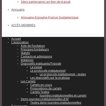
Sites partenaires en lien de travail
Annuaire
Annuaire Espagne-France-Sudamerique
ACCÈS MEMBRES
Accueil
L’association
Acte de fondation
Principes fondateurs
Statuts
Contacts et admissions
Instances
Dispositifs instituants/Tripode
La passe
Le protocole institutionnel
Le protocole institutionnel – textes
Les dispositifs sur la pratique
Les Cartels
Cartels en cours
Propositions de cartels
Cartels Textes
Journées institutionnelles et cartels
Demi-journées institutionnelles d’AF
Textes demi-journées institutionnelles