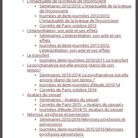
L'(in)actualité de la logique de l’inconscient
Séminaires 2012/2013: L'(in)actualité de la logique
de l’inconscient
Journées et demi-journées 2012/2013:
L'(in)actualité de la logique de l’inconscient
Congrès de Paris octobre 2013
L’interprétation, son acte et ses effets
Séminaires: L’interprétation, son acte et ses
effets
Journées et demi-journées 2011/2012:
L’interprétation, son acte et ses effets
Le transfert
Journées demi-journées 2010/2011: Le transfert
La psychanalyse est-elle encore (dans) de son
temps?
Séminaires 2013/2014: La psychanalyse est-elle
encore (dans) de son temps ?
Journées et demi-journées d’étude 2013/14
Congrès de Paris octobre 2014
Avatars du sexuel
Séminaires – Avatars du sexuel
Congrès de Paris 2015 : « Avatars du sexuel »
journées d’étude 2014/15 -Avatars du sexuel
Névrose, psychose et perversion
Séminaires 2015/2016 Névroses psychoses et
perversions
Journées demi-journées 2015/2016 Névroses
psychoses perversions