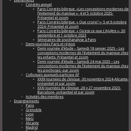
Évènements
Congrès annuel
Paris Congrès bilingue: «Les conceptions modernes de
l’évitement du manque »- 4 et 5 octobre 2025-
Présentiel et zoom
Paris Congrès bilingue: « Que croire? »- 5 et 6 octobre
2024- Présentiel et zoom
Paris Congrès bilingue: « Qu’est-ce que L’A(u)tre »- 30
septembre et 1 octobre 2023
Séminaires de psychanalyse à Paris
Demi-journées Paris et région
Demi journée d’étude – Samedi 18 janvier 2025 – Les
conceptions modernes de l’évitement du manque chez
les enfants- Présentiel et zoom
Demi journée d’étude – Samedi 24 mai 2025 – Les
conceptions modernes de l’évitement du manque chez
les psychoses- par zoom
Colloques auxquels participe AF
XXXII Journées de clinique -30 novembre 2024-Alicante-
présentiel et par zoom
XXXI Journées de clinique -26 y 27 novembre 2023-
Barcelone- présentiel et par zoom
Activités des membres
Enseignements
Paris
Grenoble
Lyon
Metz
Alicante
Madrid