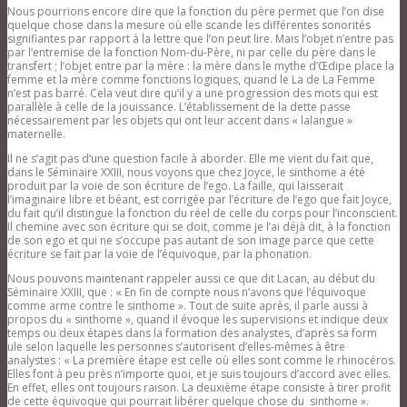
Nous pourrions encore dire que la fonction du père permet que l’on dise
quelque chose dans la mesure où elle scande les différentes sonorités
signifiantes par rapport à la lettre que l’on peut lire. Mais l’objet n’entre pas
par l’entremise de la fonction Nom-du-Père, ni par celle du père dans le
transfert ; l’objet entre par la mère : la mère dans le mythe d’Œdipe place la
femme et la mère comme fonctions logiques, quand le La de La Femme
n’est pas barré. Cela veut dire qu’il y a une progression des mots qui est
parallèle à celle de la jouissance. L’établissement de la dette passe
nécessairement par les objets qui ont leur accent dans « lalangue »
maternelle.
Il ne s’agit pas d’une question facile à aborder. Elle me vient du fait que,
dans le Séminaire XXIII, nous voyons que chez Joyce, le sinthome a été
produit par la voie de son écriture de l’ego. La faille, qui laisserait
l’imaginaire libre et béant, est corrigée par l’écriture de l’ego que fait Joyce,
du fait qu’il distingue la fonction du réel de celle du corps pour l’inconscient.
Il chemine avec son écriture qui se doit, comme je l’ai déjà dit, à la fonction
de son ego et qui ne s’occupe pas autant de son image parce que cette
écriture se fait par la voie de l’équivoque, par la phonation.
Nous pouvons maintenant rappeler aussi ce que dit Lacan, au début du
Séminaire XXIII, que : « En fin de compte nous n’avons que l’équivoque
comme arme contre le sinthome ». Tout de suite après, il parle aussi à
propos du « sinthome », quand il évoque les supervisions et indique deux
temps ou deux étapes dans la formation des analystes, d’après sa form
ule selon laquelle les personnes s’autorisent d’elles-mêmes à être
analystes : « La première étape est celle où elles sont comme le rhinocéros.
Elles font à peu près n’importe quoi, et je suis toujours d’accord avec elles.
En effet, elles ont toujours raison. La deuxième étape consiste à tirer profit
de cette équivoque qui pourrait libérer quelque chose du sinthome ».