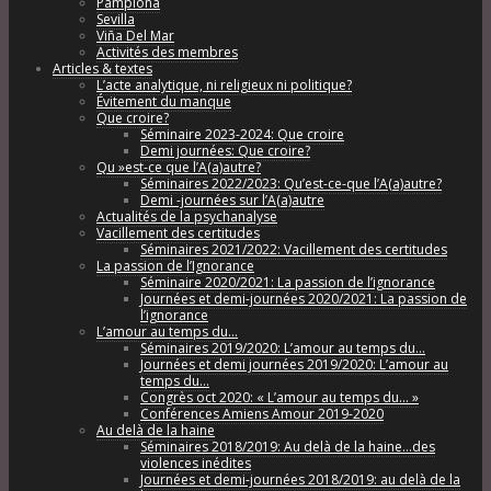
Pamplona
Sevilla
Viña Del Mar
Activités des membres
Articles & textes
L’acte analytique, ni religieux ni politique?
Évitement du manque
Que croire?
Séminaire 2023-2024: Que croire
Demi journées: Que croire?
Qu »est-ce que l’A(a)autre?
Séminaires 2022/2023: Qu’est-ce-que l’A(a)autre?
Demi -journées sur l’A(a)autre
Actualités de la psychanalyse
Vacillement des certitudes
Séminaires 2021/2022: Vacillement des certitudes
La passion de l’Ignorance
Séminaire 2020/2021: La passion de l’ignorance
Journées et demi-journées 2020/2021: La passion de
l’ignorance
L’amour au temps du…
Séminaires 2019/2020: L’amour au temps du…
Journées et demi journées 2019/2020: L’amour au
temps du…
Congrès oct 2020: « L’amour au temps du… »
Conférences Amiens Amour 2019-2020
Au delà de la haine
Séminaires 2018/2019: Au delà de la haine…des
violences inédites
Journées et demi-journées 2018/2019: au delà de la