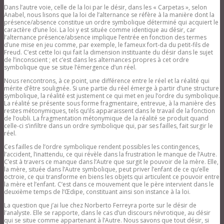
Dans l’autre voie, celle de la loi par le désir, dans les « Carpetas », selon
Anabel, nous lisons que la loi de l’alternance se réfère à la manière dont la
présence/absence constitue un ordre symbolique déterminé qui acquiert le
caractère d’une loi. La loi y est située comme identique au désir, car
l’alternance présence/absence implique l’entrée en fonction des termes
d’une mise en jeu comme, par exemple, le fameux fort-da du petit-fils de
Freud. C’est cette loi qui fait la dimension instituante du désir dans le sujet
de l’inconscient ; et c’est dans les alternances propres à cet ordre
symbolique que se situe l’émergence d’un réel.
Nous rencontrons, à ce point, une différence entre le réel et la réalité qui
mérite d’être soulignée. Si une partie du réel émerge à partir d’une structure
symbolique, la réalité est justement ce qui met en jeu l’ordre du symbolique.
La réalité se présente sous forme fragmentaire, entrevue, à la manière des
restes métonymiques, tels qu’ils apparaissent dans le travail de la fonction
de l’oubli. La fragmentation métonymique de la réalité se produit quand
celle-ci s’infiltre dans un ordre symbolique qui, par ses failles, fait surgir le
réel.
Ces failles de l’ordre symbolique rendent possibles les contingences,
l’accident, l’inattendu, ce qui révèle dans la frustration le manque de l’Autre.
C’est à travers ce manque dans l’Autre que surgit le pouvoir de la mère. Elle,
la mère, située dans l’Autre symbolique, peut priver l’enfant de ce qu’elle
octroie, ce qui transforme en biens les objets qui articulent ce pouvoir entre
la mère et l’enfant. C’est dans ce mouvement que le père intervient dans le
deuxième temps de l’Œdipe, constituant ainsi son instance à la loi.
La question que j’ai lue chez Norberto Ferreyra porte sur le désir de
l’analyste. Elle se rapporte, dans le cas d’un discours névrotique, au désir
qui se situe comme appartenant à l’Autre. Nous savons que tout désir, si