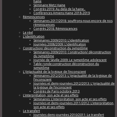
haine
Séminaire Metz Haine
Congrès 2019: Au delà de la haine..
Conférences Amiens Haine 2018-2019
Réminiscences
Séminaires 2017/2018: souffrons-nous encore de nos
réminiscences
Congrès 2018: Réminiscences
Le réel
L’identification
Séminaires 2009/2010: L’identification
Journées 2008/2009: L’identification
Construction/ déconstruction du symptôme
Séminaires 2009/2010: Construction/ déconstruction
du symptôme
Journée de Séville 2009: Le symptôme adolescent
Table ronde:construction déconstruction du
symptôme
L'(in)actualité de la logique de l’inconscient
Séminaires 2012/2013: L'(in)actualité de la logique de
l’inconscient
Journées et demi-journées 2012/2013: L'(in)actualité de
la logique de l’inconscient
Congrès de Paris octobre 2013
L’interprétation, son acte et ses effets
Séminaires: L’interprétation, son acte et ses effets
Journées et demi-journées 2011/2012: L’interprétation,
son acte et ses effets
Le transfert
Journées demi-journées 2010/2011: Le transfert