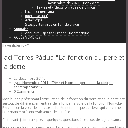
noviembre de 2021 – Por Zoom
Textes et videos Jornadas de Clinica
Lacanoamericana
Interassociatif
ANAPSYpe
Sites partenaires en lien de travail
Annuaire
Annuaire Espagne-France-Sudamerique
ACCÈS MEMBRES
[layerslider id=""]
Iaci Torres Pàdua "La fonction du père et
la dette"
27 décembre 2011
/
Lyon Novembre 2011 - "Père et Nom-du-père dans la clinique
contemporaine"
/
0 Comments
Mon but en présentant l’articulation de la fonction du père et de la dette est
surtout de différencier l’entrée de la loi par la voie de la fonction Nom-du-
Père et par la voie de la dette, la loi étant identique au désir qui concerne
l’alternance présence/absence de la mère.
Ce faisant, j’aimerais poser quelques questions à propos de la jouissance.
Je vais prendre quelques points d’articulation importants qui, me semble-t-