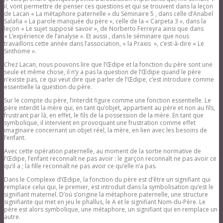
il, vont permettre de penser ces questions et qui se trouvent dans la leçon
de Lacan « La métaphore paternelle » du Séminaire 5 , dans celle d’Anabel
Salafia « La parole manquée du père », celle de la « Carpeta 3 », dans la
leçon « Le sujet supposé savoir », de Norberto Ferreyra ainsi que dans
« L’expérience de l’analyse ». Et aussi , dans le séminaire que nous
travaillons cette année dans l’association, « la Praxis », c’est-à-dire « Le
Sinthome ».
Chez Lacan, nous pouvons lire que l’Œdipe et la fonction du père sont une
seule et même chose, il n’y a pas la question de l’Œdipe quand le père
n’existe pas, ce qui veut dire que parler de l’Œdipe, c’est introduire comme
essentielle la question du père.
Sur le compte du père, l’interdit figure comme une fonction essentielle. Le
père interdit la mère qui, en tant qu’objet, appartient au père et non au fils,
frustrant par là, en effet, le fils de la possession de la mère. En tant que
symbolique, il intervient en provoquant une frustration comme effet
imaginaire concernant un objet réel, la mère, en lien avec les besoins de
l’enfant.
Avec cette opération paternelle, au moment de la sortie normative de
l’Œdipe, l’enfant reconnaît ne pas avoir : le garçon reconnaît ne pas avoir ce
qu’il a ; la fille reconnaît ne pas avoir ce qu’elle n’a pas.
Dans le Complexe d’Œdipe, la fonction du père est d’être un signifiant qui
remplace celui qui, le premier, est introduit dans la symbolisation qu’est le
signifiant maternel. D’où s’origine la métaphore paternelle, une structure
signifiante qui met en jeu le phallus, le A et le signifiant Nom-du-Père. Le
père est alors symbolique, une métaphore, un signifiant qui en remplace un
autre.