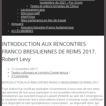
noviembre de 2021 – Por Zoom
Textes et videos Jornadas de Clinica
Lacanoamericana
Interassociatif
ANAPSYpe
Sites partenaires en lien de travail
Annuaire
Annuaire Espagne-France-Sudamerique
ACCÈS MEMBRES
INTRODUCTION AUX RENCONTRES
FRANCO BRESILIENNES DE REIMS 2017.
Robert Levy
12 novembre 2017
/
Textes colloques et congrès Convergencia
/
0 Comments
INTRODUCTION AUX RENCONTRES FRANCO BRESILIENNES DE REIMS 2017
Tout d’abord je voudrais souhaiter la bienvenue à tous ceux de nos amis
qui viennent de loin pour participer à ces nouvelles rencontres Franco
brésiliennes qui suscitent toujours autant d’intérêt au sein de Convergencia.
Je voudrais remercier leurs associations d’avoir à nouveau voulu contribuer
à ce dispositif en tant qu’institutions convocantes ; un dispositif donc qui