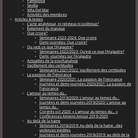
Pamplona
Sevilla
Viña Del Mar
Activités des membres
Articles & textes
L’acte analytique, ni religieux ni politique?
Évitement du manque
Que croire?
Séminaire 2023-2024: Que croire
Demi journées: Que croire?
Qu »est-ce que l’A(a)autre?
Séminaires 2022/2023: Qu’est-ce-que l’A(a)autre?
Demi -journées sur l’A(a)autre
Actualités de la psychanalyse
Vacillement des certitudes
Séminaires 2021/2022: Vacillement des certitudes
La passion de l’Ignorance
Séminaire 2020/2021: La passion de l’ignorance
Journées et demi-journées 2020/2021: La passion de
l’ignorance
L’amour au temps du…
Séminaires 2019/2020: L’amour au temps du…
Journées et demi journées 2019/2020: L’amour au
temps du…
Congrès oct 2020: « L’amour au temps du… »
Conférences Amiens Amour 2019-2020
Au delà de la haine
Séminaires 2018/2019: Au delà de la haine…des
violences inédites
Journées et demi-journées 2018/2019: au delà de la