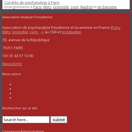
-
Congrès de psychanalyse à Paris
- Enseignements à
Paris
,
Metz
,
Grenoble
,
Lyon
,
Madrid
et
en Espagne
.
Association Analyse Freudienne
Association de psychanalyse freudienne et lacanienne en France (
Paris
,
Metz
,
Grenoble
,
Lyon
, …), au Chili et
en Espagne
.
39, avenue de la République
75011 PARIS
Tél: 01 43 57 10 90
Nous écrire
Nous suivre
Rechercher sur le site
Connexion/Administration