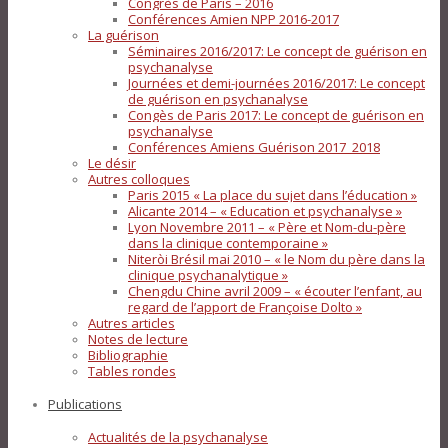
Congrès de Paris – 2016
Conférences Amien NPP 2016-2017
La guérison
Séminaires 2016/2017: Le concept de guérison en
psychanalyse
Journées et demi-journées 2016/2017: Le concept
de guérison en psychanalyse
Congès de Paris 2017: Le concept de guérison en
psychanalyse
Conférences Amiens Guérison 2017_2018
Le désir
Autres colloques
Paris 2015 « La place du sujet dans l’éducation »
Alicante 2014 – « Education et psychanalyse »
Lyon Novembre 2011 – « Père et Nom-du-père
dans la clinique contemporaine »
Niteròi Brésil mai 2010 – « le Nom du père dans la
clinique psychanalytique »
Chengdu Chine avril 2009 – « écouter l’enfant, au
regard de l’apport de Françoise Dolto »
Autres articles
Notes de lecture
Bibliographie
Tables rondes
Publications
Actualités de la psychanalyse