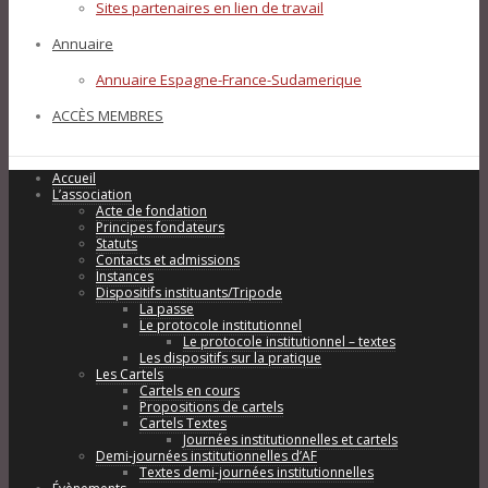
Sites partenaires en lien de travail
Annuaire
Annuaire Espagne-France-Sudamerique
ACCÈS MEMBRES
Accueil
L’association
Acte de fondation
Principes fondateurs
Statuts
Contacts et admissions
Instances
Dispositifs instituants/Tripode
La passe
Le protocole institutionnel
Le protocole institutionnel – textes
Les dispositifs sur la pratique
Les Cartels
Cartels en cours
Propositions de cartels
Cartels Textes
Journées institutionnelles et cartels
Demi-journées institutionnelles d’AF
Textes demi-journées institutionnelles