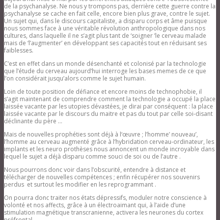
de la psychanalyse. Ne nous y trompons pas, derrière cette guerre contre la
psychanalyse se cache en fait celle, encore bien plus grave, contre le sujet.
Un sujet qui, dans le discours capitaliste, a disparu corps et âme puisque
nous sommes face à une véritable révolution anthropologique dans nos
cultures, dans laquelle il ne s’agit plus tant de ‘soigner ’le cerveau malade
mais de ‘l’augmenter’ en développant ses capacités tout en réduisant ses
faiblesses.
C’est en effet dans un monde désenchanté et colonisé par la technologie
que l’étude du cerveau aujourd’hui interroge les bases memes de ce que
l’on considérait jusqu’alors comme le sujet humain.
Loin de toute position de défiance et encore moins de technophobie, il
s’agit maintenant de comprendre comment la technologie a occupé la place
laissée vacante par les utopies dévastées, je dirai par conséquent : la place
laissée vacante par le discours du maitre et pas du tout par celle soi-disant
déclinante du père …
Mais de nouvelles prophéties sont déjà à l‘œuvre ; l’homme’ nouveau’,
l’homme au cerveau augmenté grâce à l’hybridation cerveau-ordinateur, les
implants et les neuro prothèses nous annoncent un monde incroyable dans
lequel le sujet a déjà disparu comme souci de soi ou de l’autre .
Nous pourrons donc voir dans l’obscurité, entendre à distance et
télécharger de nouvelles compétences ; enfin récupérer nos souvenirs
perdus et surtout les modifier en les reprogrammant .
On pourra donc traiter nos états dépressifs, moduler notre conscience à
volonté et nos affects, grâce à un électroaimant qui, à l’aide d’une
stimulation magnétique transcranienne, activera les neurones du cortex
préfrontal …