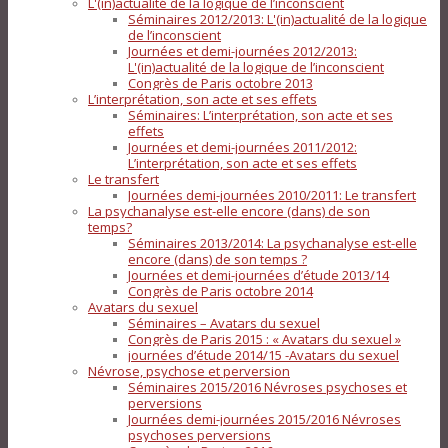
L'(in)actualité de la logique de l’inconscient
Séminaires 2012/2013: L'(in)actualité de la logique
de l’inconscient
Journées et demi-journées 2012/2013:
L'(in)actualité de la logique de l’inconscient
Congrès de Paris octobre 2013
L’interprétation, son acte et ses effets
Séminaires: L’interprétation, son acte et ses
effets
Journées et demi-journées 2011/2012:
L’interprétation, son acte et ses effets
Le transfert
Journées demi-journées 2010/2011: Le transfert
La psychanalyse est-elle encore (dans) de son
temps?
Séminaires 2013/2014: La psychanalyse est-elle
encore (dans) de son temps ?
Journées et demi-journées d’étude 2013/14
Congrès de Paris octobre 2014
Avatars du sexuel
Séminaires – Avatars du sexuel
Congrès de Paris 2015 : « Avatars du sexuel »
journées d’étude 2014/15 -Avatars du sexuel
Névrose, psychose et perversion
Séminaires 2015/2016 Névroses psychoses et
perversions
Journées demi-journées 2015/2016 Névroses
psychoses perversions