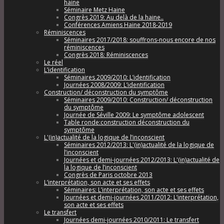
haine
Séminaire Metz Haine
Congrès 2019: Au delà de la haine..
Conférences Amiens Haine 2018-2019
Réminiscences
Séminaires 2017/2018: souffrons-nous encore de nos
réminiscences
Congrès 2018: Réminiscences
Le réel
L’identification
Séminaires 2009/2010: L’identification
Journées 2008/2009: L’identification
Construction/ déconstruction du symptôme
Séminaires 2009/2010: Construction/ déconstruction
du symptôme
Journée de Séville 2009: Le symptôme adolescent
Table ronde:construction déconstruction du
symptôme
L'(in)actualité de la logique de l’inconscient
Séminaires 2012/2013: L'(in)actualité de la logique de
l’inconscient
Journées et demi-journées 2012/2013: L'(in)actualité de
la logique de l’inconscient
Congrès de Paris octobre 2013
L’interprétation, son acte et ses effets
Séminaires: L’interprétation, son acte et ses effets
Journées et demi-journées 2011/2012: L’interprétation,
son acte et ses effets
Le transfert
Journées demi-journées 2010/2011: Le transfert