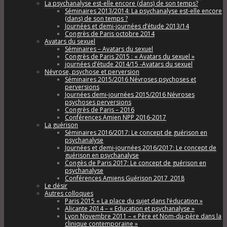
La psychanalyse est-elle encore (dans) de son temps?
Séminaires 2013/2014: La psychanalyse est-elle encore
(dans) de son temps ?
Journées et demi-journées d’étude 2013/14
Congrès de Paris octobre 2014
Avatars du sexuel
Séminaires – Avatars du sexuel
Congrès de Paris 2015 : « Avatars du sexuel »
journées d’étude 2014/15 -Avatars du sexuel
Névrose, psychose et perversion
Séminaires 2015/2016 Névroses psychoses et
perversions
Journées demi-journées 2015/2016 Névroses
psychoses perversions
Congrès de Paris – 2016
Conférences Amien NPP 2016-2017
La guérison
Séminaires 2016/2017: Le concept de guérison en
psychanalyse
Journées et demi-journées 2016/2017: Le concept de
guérison en psychanalyse
Congès de Paris 2017: Le concept de guérison en
psychanalyse
Conférences Amiens Guérison 2017_2018
Le désir
Autres colloques
Paris 2015 « La place du sujet dans l’éducation »
Alicante 2014 – « Education et psychanalyse »
Lyon Novembre 2011 – « Père et Nom-du-père dans la
clinique contemporaine »