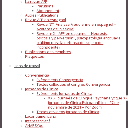
La revue AFP
Parutions
Abonnement
Autres Publications
Revue AFP en espagnol
Revue N°1 Analyse Freudienne en espagnol –
Avatares de lo sexual
Revue nº 2 – AFP en espagnol – Neurosis,
psicosis y perversión, ¿psicopatología anticuada
o último para la defensa del sujeto del
inconsciente?
Publications des membres
Plaquettes
Liens de travail
Convergencia
Evènements Convergencia
Textes colloques et congrès Convergencia
Jornadas de Clínica
Evènements Jornadas de Clinica
XXIX Journeés de Clinique Psychanalytique XX
Jornadas de Clínica Psicoanalítica – 27 de
noviembre de 2021 – Por Zoom
Textes et videos Jornadas de Clinica
Lacanoamericana
Interassociatif
ANAPSYpe