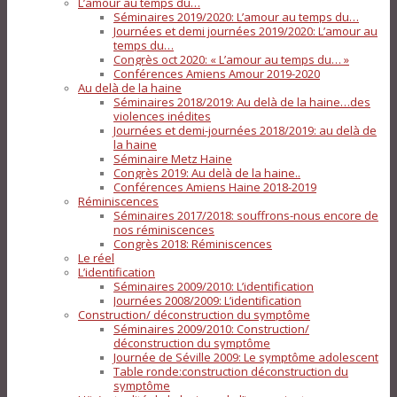
L’amour au temps du…
Séminaires 2019/2020: L’amour au temps du…
Journées et demi journées 2019/2020: L’amour au
temps du…
Congrès oct 2020: « L’amour au temps du… »
Conférences Amiens Amour 2019-2020
Au delà de la haine
Séminaires 2018/2019: Au delà de la haine…des
violences inédites
Journées et demi-journées 2018/2019: au delà de
la haine
Séminaire Metz Haine
Congrès 2019: Au delà de la haine..
Conférences Amiens Haine 2018-2019
Réminiscences
Séminaires 2017/2018: souffrons-nous encore de
nos réminiscences
Congrès 2018: Réminiscences
Le réel
L’identification
Séminaires 2009/2010: L’identification
Journées 2008/2009: L’identification
Construction/ déconstruction du symptôme
Séminaires 2009/2010: Construction/
déconstruction du symptôme
Journée de Séville 2009: Le symptôme adolescent
Table ronde:construction déconstruction du
symptôme