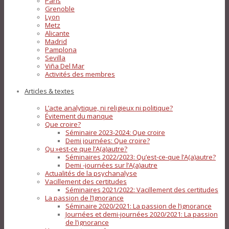
Paris
Grenoble
Lyon
Metz
Alicante
Madrid
Pamplona
Sevilla
Viña Del Mar
Activités des membres
Articles & textes
L’acte analytique, ni religieux ni politique?
Évitement du manque
Que croire?
Séminaire 2023-2024: Que croire
Demi journées: Que croire?
Qu »est-ce que l’A(a)autre?
Séminaires 2022/2023: Qu’est-ce-que l’A(a)autre?
Demi -journées sur l’A(a)autre
Actualités de la psychanalyse
Vacillement des certitudes
Séminaires 2021/2022: Vacillement des certitudes
La passion de l’Ignorance
Séminaire 2020/2021: La passion de l’ignorance
Journées et demi-journées 2020/2021: La passion
de l’ignorance