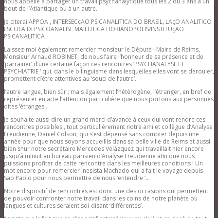
nous appelle à partager un travail psychanalytique tous les 2 ou 3 ans à un
bout de l’Atlantique ou à un autre.
Je citerai APPOA , INTERSECçAO PSICANALITICA DO BRASIL, LAçO ANALITICO
ESCOLA DEPSICOANALISE MAIEUTICA FIORIANOPOLIS/INSTITUçAO
PSICANALITICA .
Laissez-moi également remercier monsieur le Député –Maire de Reims,
Monsieur Arnaud ROBINET, de nous faire l’honneur de sa présence et de
‘parrainer’ d’une certaine façon ces rencontres ‘PSYCHANALYSE ET
PSYCHIATRIE ‘ qui, dans le bilinguisme dans lesquelles elles vont se dérouler,
promettent d’être attentives au ‘souci de l’autre’.
l’autre langue, bien sûr ; mais également l’hétérogène, l’étranger, en bref de
représenter en acte l’attention particulière que nous portons aux personnes
dites ‘étranges .
Je souhaite aussi dire un grand merci d’avance à ceux qui vont rendre ces
rencontres possibles , tout particulièrement notre ami et collègue d’Analyse
Freudienne, Daniel Colson, qui s’est dépensé sans compter depuis une
année pour que nous soyons accueillis dans sa belle ville de Reims et aussi
bien s^ur notre secrétaire Mercedes Velázquez qui travaillait hier encore
jusqu’à minuit au bureau parisien d’Analyse Freudienne afin que nous
puissions profiter de cette rencontre dans les meilleures conditions ! Un
mot encore pour remercier Inesista Machado qui a fait le voyage depuis
Sao Paolo pour nous permettre de nous ‘entendre ‘…
Notre dispositif de rencontres est donc une des occasions qui permettent
de pouvoir confronter notre travail dans les coins de notre planète où
langues et cultures seraient soi-disant ‘différentes’.