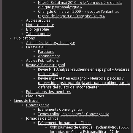
Niteròi Brésil mai 2010 – « le Nom du père dans la
clinique psychanalytique »
Chengdu Chine avril 2009 – « écouter l’enfant, au
regard de l’apport de Françoise Dolto »
Autres articles
Notes de lecture
Bibliographie
Tables rondes
Publications
Actualités de la psychanalyse
La revue AFP
Parutions
Abonnement
Autres Publications
Revue AFP en espagnol
Revue N°1 Analyse Freudienne en espagnol – Avatares
de lo sexual
Revue nº 2 – AFP en espagnol – Neurosis, psicosis y
perversión, ¿psicopatología anticuada o último para la
defensa del sujeto del inconsciente?
Publications des membres
Plaquettes
Liens de travail
Convergencia
Evènements Convergencia
Textes colloques et congrès Convergencia
Jornadas de Clínica
Evènements Jornadas de Clinica
XXIX Journeés de Clinique Psychanalytique XXIX
Jornadas de Clínica Psicoanalítica – 27 de