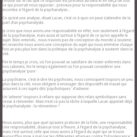
J’insiste sur le fait que ce dispositif est précieux au-delà et en deçà de tout
ce qui pourrait nous opposer ; précieux pour la responsabilité qui nous
incombe à l’égard de la psychanalyse…
Ce qu’est une analyse, disait Lacan, c’est ce à quoi on peut s’attendre de la
part d’un psychanalyste.
Je crois que nous avons une responsabilité en effet, non seulement à l‘égard
de la psychanalyse, mais aussi et surtout à l’égard de ce qu’on appelle le
sujet. Bien entendu , nous n’avons pas de conception du monde à soutenir,
en revanche nous avons une conception du sujet qui nous emmène chaque
fois un peu plus loin dans la politique de la psychanalyse à soutenir dans la
cité.
Fini le temps je crois, où l’on pouvait se satisfaire de rester enfermés dans
nos cabinets, fini le temps également où l’on pouvait considérer une
psychanalyse ‘pure ‘ .
La psychiatrie, c’est-à-dire les psychoses, nous convoquent toujours un peu
plus dans la cité, nous obligent à envisager des dispositifs de travail qui
assurent à ces sujets dits ‘psychotiques ‘ d’advenir.
Un ‘advenir’ toujours à refaire qui suppose des relais symboliques sans
cesse à réinventer. Mais n’est-ce pas la tâche à laquelle Lacan appelait déjà
le psychanalyste : la réinvention ?
Nous avons, plus que quel qu’autre praticien de la folie, une responsabilité.
Une responsabilité, disais-je tout à l’heure, à l‘égard de la psychanalyse,
mais c’est surtout celle que nous avons à l’égard du sujet qui se trouve
aujourd’hui mise à mal par les différentes attaques contre ‘l’obsolescence ‘