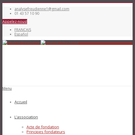
analysefreudienne1@gmail.com
01 43 57 10 90
Appelez-nous!
FRANÇAIS
Español
Menu
Accueil
L’association
Acte de fondation
Principes fondateurs