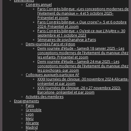
Évènements
Congrès annuel
Paris Congrès bilingue: «Les conceptions modernes de
l’évitement du manque »- 4 et 5 octobre 2025-
Présentiel et zoom
Paris Congrès bilingue: « Que croire? »- 5 et 6 octobre
2024- Présentiel et zoom
Paris Congrès bilingue: « Qu’est-ce que L’A(u)tre »- 30
septembre et 1 octobre 2023
Séminaires de psychanalyse à Paris
Demi-journées Paris et région
Demi journée d’étude – Samedi 18 janvier 2025 – Les
conceptions modernes de l’évitement du manque chez
les enfants- Présentiel et zoom
Demi journée d’étude – Samedi 24 mai 2025 – Les
conceptions modernes de l’évitement du manque chez
les psychoses- par zoom
Colloques auxquels participe AF
XXXII Journées de clinique -30 novembre 2024-Alicante-
présentiel et par zoom
XXXI Journées de clinique -26 y 27 novembre 2023-
Barcelone- présentiel et par zoom
Activités des membres
Enseignements
Paris
Grenoble
Lyon
Metz
Alicante
Madrid