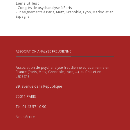
Liens utiles :
-
Congrès de psychanalyse à Paris
- Enseignements à
Paris
,
Metz
,
Grenoble
,
Lyon
,
Madrid
et
en
Espagne
.
ASSOCIATION ANALYSE FREUDIENNE
Association de psychanalyse freudienne et lacanienne en
France (
Paris
,
Metz
,
Grenoble
,
Lyon
, …), au Chili et
en
Espagne
.
39, avenue de la République
75011 PARIS
Tél: 01 43 57 10 90
Nous écrire