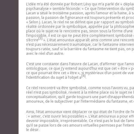
L’idée m’a été donnée par Robert Lévy qui m’a parlé de « déplace
psychanalyse » semble féconde: «
Ce que l’intervention du symb
Lacan a situé le troisième passion, après l’amour et la haine, à
passion, la passion de l’ignorance est toujours présente et produi
«
Selon J. Lacan, le réel ne se définit que par rapport au symboliq
réalité ordonnée par le symbolique, appelée par la philosophie ‘
place où le sujet ne le rencontre pas, sinon sous la forme d’une 
l’impossible, il est ce qui ne peut être complètement symbolisé 
[3]
s’écrire
». L’état amoureux apparaît ainsi comme une rencontre a
n’est pas nécessairement traumatique, car le fantasme intervient
toujours ratée, sauf si la barrière du fantasme ne tient pas, on
avec le réel d’un autre.
C
’
est une constante dans l
’
œuvre de Lacan, d
’
affirmer que l
’
amo
ontologique, ce que j’y entend aujourd’hui est que cet « être » po
ce que pourrait être cet « être », si mystérieux d’un point de vu
[4]
l’identification du sujet à l’objet a
.
Ce réel rencontré va être symbolisé, comme nous l’avons vu, par l
réel n’est pas symbolisé, revient à la même place où le sujet ne
conceptualisation, qu’il garde toujours une part d’inappréhenda
amoureux, de le subjectiver par l’intermédiaire du fantasme, et
Ainsi, l’état amoureux vient déplacer ce qui était de l’ordre de l’i
: « aimer, c’est ouvrir les possibles ». L’état amoureux a pour ef
devenir impossible, irreprésentable. Ce n’est pas le but de l’am
qu’il se passe lors de ces amours virtuelles permises par l’inte
le désir.