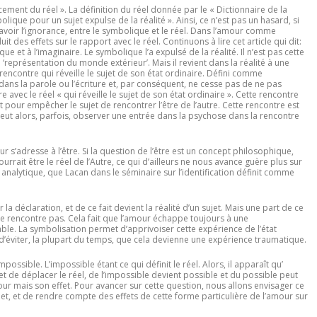
ment du réel ». La définition du réel donnée par le « Dictionnaire de la
olique pour un sujet expulse de la réalité
». Ainsi, ce n’est pas un hasard, si
 savoir l’ignorance, entre le symbolique et le réel. Dans l’amour comme
t des effets sur le rapport avec le réel. Continuons à lire cet article qui dit:
ue et à l’imaginaire. Le symbolique l’a expulsé de la réalité. Il n’est pas cette
représentation du monde extérieur’. Mais il revient dans la réalité à une
rencontre qui réveille le sujet de son état ordinaire. Défini comme
dans la parole ou l’écriture et, par conséquent, ne cesse pas de ne pas
vec le réel « qui réveille le sujet de son état ordinaire ». Cette rencontre
 pour empêcher le sujet de rencontrer l’être de l’autre. Cette rencontre est
 peut alors, parfois, observer une entrée dans la psychose dans la rencontre
ur s
’
adresse à l’être. Si la question de l’être est un concept philosophique,
urrait être le réel de l’Autre, ce qui d’ailleurs ne nous avance guère plus sur
e analytique, que Lacan dans le séminaire sur l’identification définit comme
a déclaration, et de ce fait devient la réalité d’un sujet. Mais une part de ce
 le rencontre pas. Cela fait que l’amour échappe toujours à une
ble. La symbolisation permet d’apprivoiser cette expérience de l’état
 d’éviter, la plupart du temps, que cela devienne une expérience traumatique.
mpossible. L’impossible étant ce qui définit le réel. Alors, il apparaît qu’
fet de déplacer le réel, de l’impossible devient possible et du possible peut
our mais son effet. Pour avancer sur cette question, nous allons envisager ce
rnet, et de rendre compte des effets de cette forme particulière de l’amour sur