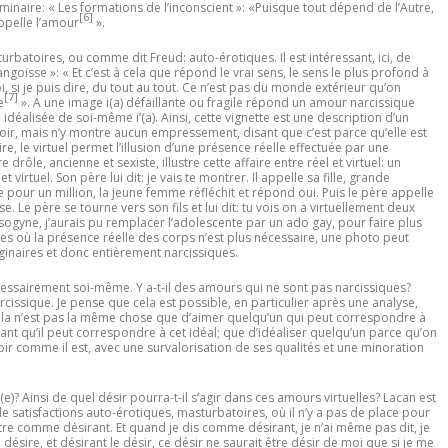
minaire: « Les formations de l’inconscient »: «
Puisque tout dépend de l
’
Autre,
[6]
pelle l
’
amour
».
masturbatoires, ou comme dit Freud: auto-érotiques. Il est intéressant, ici, de
angoisse »: «
Et c’est à cela que répond le vrai sens, le sens le plus profond à
 si je puis dire, du tout au tout. Ce n’est pas du monde extérieur qu’on
[7]
e
». A une image i(a) défaillante ou fragile répond un amour narcissique
déalisée de soi-même i’(a). Ainsi, cette vignette est une description d’un
voir, mais n’y montre aucun empressement, disant que c’est parce qu’elle est
e, le virtuel permet l’illusion d’une présence réelle effectuée par une
drôle, ancienne et sexiste, illustre cette affaire entre réel et virtuel: un
rtuel. Son père lui dit: je vais te montrer. Il appelle sa fille, grande
pour un million, la jeune femme réfléchit et répond oui. Puis le père appelle
Le père se tourne vers son fils et lui dit: tu vois on a virtuellement deux
sogyne, j’aurais pu remplacer l’adolescente par un ado gay, pour faire plus
bles où la présence réelle des corps n’est plus nécessaire, une photo peut
inaires et donc entièrement narcissiques.
écessairement soi-même. Y a-t-il des amours qui ne sont pas narcissiques?
rcissique. Je pense que cela est possible, en particulier après une analyse,
t, cela n’est pas la même chose que d’aimer quelqu’un qui peut correspondre à
ant qu’il peut correspondre à cet idéal; que d’idéaliser quelqu’un parce qu’on
oir comme il est, avec une survalorisation de ses qualités et une minoration
(e)? Ainsi de quel désir pourra-t-il s’agir dans ces amours virtuelles? Lacan est
ue de satisfactions auto-érotiques, masturbatoires, où il n’y a pas de place pour
utre comme désirant. Et quand je dis comme désirant, je n’ai même pas dit, je
ésire, et désirant le désir, ce désir ne saurait être désir de moi que si je me