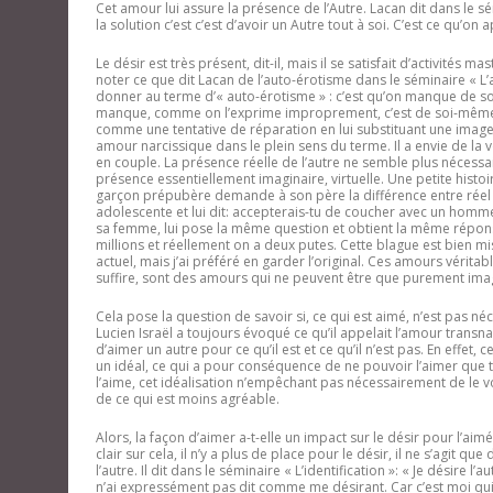
Cet amour lui assure la présence de l’Autre. Lacan dit dans le sé
la solution c
’
est c
’
est d
’
avoir un Autre tout à soi. C
’
est ce qu
’
on ap
Le désir est très présent, dit-il, mais il se satisfait d’activités 
noter ce que dit Lacan de l’auto-érotisme dans le séminaire « L’
donner au terme d’« auto-érotisme » : c’est qu’on manque de soi,
manque, comme on l’exprime improprement, c’est de soi-mêm
comme une tentative de réparation en lui substituant une image i
amour narcissique dans le plein sens du terme. Il a envie de la 
en couple. La présence réelle de l’autre ne semble plus nécessair
présence essentiellement imaginaire, virtuelle. Une petite histoire 
garçon prépubère demande à son père la différence entre réel et vi
adolescente et lui dit: accepterais-tu de coucher avec un homme 
sa femme, lui pose la même question et obtient la même réponse. 
millions et réellement on a deux putes. Cette blague est bien mi
actuel, mais j’ai préféré en garder l’original. Ces amours vérita
suffire, sont des amours qui ne peuvent être que purement imag
Cela pose la question de savoir si, ce qui est aimé, n’est pas n
Lucien Israël a toujours évoqué ce qu’il appelait l’amour transna
d’aimer un autre pour ce qu’il est et ce qu’il n’est pas. En effe
un idéal, ce qui a pour conséquence de ne pouvoir l’aimer que t
l’aime, cet idéalisation n’empêchant pas nécessairement de le v
de ce qui est moins agréable.
Alors, la façon d’aimer a-t-elle un impact sur le désir pour l’aimé
clair sur cela, il n’y a plus de place pour le désir, il ne s’agit q
l’autre. Il dit dans le séminaire « L’identification »: «
Je désire l’a
n’ai expressément pas dit comme me désirant. Car c’est moi qui d