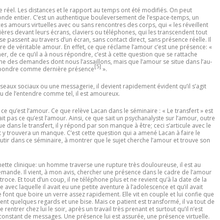
 réel. Les distances et le rapport au temps ont été modifiés. On peut
nde entier. C’est un authentique bouleversement de l’espace-temps, un
 amours virtuelles avec ou sans rencontres des corps, qui « les réveillent
ntières devant leurs écrans, claviers ou téléphones, qui les transcendent tout
 se passent au travers d’un écran, sans contact direct, sans présence réelle. Il
re de véritable amour. En effet, ce que réclame l’amour c’est une présence: «
ner, de ce qu’il a à nous répondre, c’est à cette question que se rattache
ne des demandes dont nous l’assaillons, mais que l’amour se situe dans l’au-
[5]
répondre comme dernière présence
»
.
seaux sociaux ou une messagerie, il devient rapidement évident qu’il s’agit
eu de l’entendre comme tel, il est amoureux.
 ce qu
’
est l
’
amour. Ce que rel
è
ve Lacan dans le séminaire : « Le transfert
»
est
ait pas ce qu’est l
’
amour. Ainsi, ce que sait un psychanalyste sur l
’
amour, outre
ue dans le transfert, il y répond par son manque à être; ceci s
’
articule avec le
 y trouvera un manque. C’est cette question qui a amené Lacan à faire le
outir dans ce séminaire, à montrer que le sujet cherche l
’
amour et trouve son
tte clinique: un homme traverse une rupture très douloureuse, il est au
demande. Il vient, à mon avis, chercher une présence dans le cadre de l’amour
troce. Et tout d’un coup, il ne téléphone plus et ne revient qu’à la date de la
 avec laquelle il avait eu une petite aventure à l’adolescence et qu’il avait
e font que boire un verre assez rapidement. Elle vit en couple et lui confie que
ent quelques regards et une bise. Mais ce patient est transformé, il va tout de
 rentrer chez lui le soir, après un travail très prenant et surtout qu’il n’est
e constant de messages. Une présence lui est assurée, une présence virtuelle.