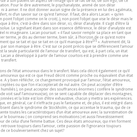
e à son patient un aspect de l’image qu’il se fait de lui, de son égo, de ce
ation. Pour le dire autrement, le psychanalyste, animé de son désir
ni à aimer. Il ne doit donner aucun signe de la présence en lui des agalmata,
ert, ni d’un savoir sur ce qu’est l’amour. Il faut, dira alors Lacan: «
qu’en
nt l’objet comme on le croit(..), non point l’objet que vise le désir mais le
ue à être, c’est-à-dire dans son désir, ici, désir d’analyste. Il s’agit d’être là
solue. Le signifiant étant dans son essence différence, le désir d’analyste est
 réel ni imaginaire. Lacan poursuit: «
il faut savoir remplir sa place en tant que
ier terme, je dis au dernier terme, bien sûr, à l
’
horizon de ce qu
’
est notre
[2]
nt qui se tait et qui se tait en ce qu
’
il manque
à être
». Autrement dit, là
 par son manque à être. C
’
est sur ce point précis que se différencient l
’
amour
t la seule particularité de l’amour de transfert, qui est, à part cela, un état
 Lacan a développé à partir de l’amour courtois est à prendre comme une
 transfert.
s de l’état amoureux dans le transfert. Mais cela décrit également ce qu’il
tat amoureux qui est ce que Freud décrit comme proche ou équivalent d’un état
 A y bien réfléchir, ce changement provoqué par l’amour, l’état amoureux,
cceptées ou que l’on n’accepterait de nul autre. On peut accepter d’être
 humiliés ), on peut accepter des souffrances énormes ( confère le syndrome
nde voit sauf l’amoureux(se), on se sent capable de déplacer des montagnes,
nées et la liste est loin d’être exhaustive, chacun y mettra ses expériences.
ue, en général, car il n’effracte pas le fantasme et, de plus, il est intégré dans
st absent dans le syndrome de Stockholm, ce qui accentue le trauma, qui de ce
ente toutes les caractéristiques d’un état amoureux avec la surestimation de
our le bourreau ( on comprend ses motivations ) et aussi l’investissement
amour de celui d’une femme battue. Ces deux états amoureux, qui n’en forment
on retrouve toujours dans l’amour, cette passion de l’ignorance toujours
 de ce bouleversement chez un sujet?