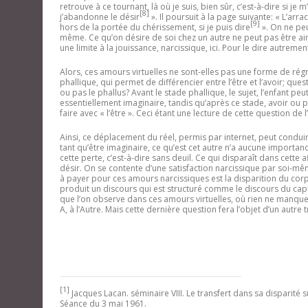
retrouve à ce tournant, là où je suis, bien sûr, c’est-à-dire si je 
[8]
j’abandonne le désir
».
Il poursuit à la page suivante: «
L’arra
[9]
hors de la portée du chérissement, si je puis dire
»
. On ne pe
même. Ce qu’on désire de soi chez un autre ne peut pas être aimé
une limite à la jouissance, narcissique, ici. Pour le dire autreme
Alors, ces amours virtuelles ne sont-elles pas une forme de ré
phallique, qui permet de différencier entre l’être et l’avoir; questi
ou pas le phallus? Avant le stade phallique, le sujet, l’enfant peut
essentiellement imaginaire, tandis qu’après ce stade, avoir ou pa
faire avec « l’être ». Ceci étant une lecture de cette question de 
Ainsi, ce déplacement du réel, permis par internet, peut conduir
tant qu’être imaginaire, ce qu’est cet autre n’a aucune importan
cette perte, c’est-à-dire sans deuil. Ce qui disparaît dans cette a
désir. On se contente d’une satisfaction narcissique par soi-même,
à payer pour ces amours narcissiques est la disparition du corps 
produit un discours qui est structuré comme le discours du capit
que l’on observe dans ces amours virtuelles, où rien ne manqu
A, à l’Autre. Mais cette dernière question fera l’objet d’un autre t
[1]
Jacques Lacan. séminaire VIII. Le transfert dans sa disparité s
Séance du 3 mai 1961.