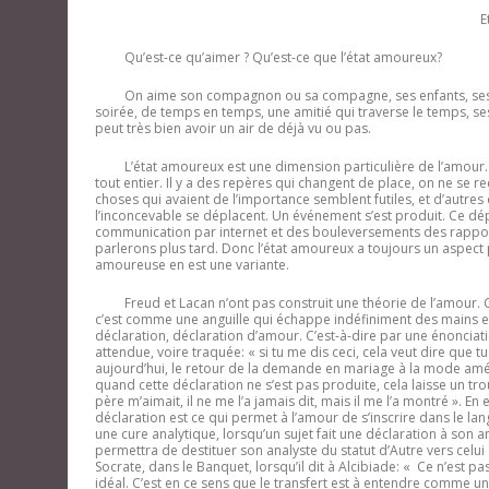
E
Qu’est-ce qu’aimer ? Qu’est-ce que l’état amoureux?
On aime son compagnon ou sa compagne, ses enfants, ses par
soirée, de temps en temps, une amitié qui traverse le temps, se
peut très bien avoir un air de déjà vu ou pas.
L’état amoureux est une dimension particulière de l’amour.
tout entier. Il y a des repères qui changent de place, on ne se r
choses qui avaient de l’importance semblent futiles, et d’autres 
l’inconcevable se déplacent. Un événement s’est produit. Ce dépl
communication par internet et des bouleversements des rapports
parlerons plus tard. Donc l’état amoureux a toujours un aspect 
amoureuse en est une variante.
Freud et Lacan n’ont pas construit une théorie de l’amour. C
c’est comme une anguille qui échappe indéfiniment des mains et
déclaration, déclaration d’amour. C’est-à-dire par une énonciati
attendue, voire traquée: « si tu me dis ceci, cela veut dire que tu
aujourd’hui, le retour de la demande en mariage à la mode amér
quand cette déclaration ne s’est pas produite, cela laisse un 
père m’aimait, il ne me l’a jamais dit, mais il me l’a montré ». En
déclaration est ce qui permet à l’amour de s’inscrire dans le lan
une cure analytique, lorsqu’un sujet fait une déclaration à son an
permettra de destituer son analyste du statut d’Autre vers ce
Socrate, dans le Banquet, lorsqu’il dit à Alcibiade: « Ce n’est pa
idéal. C’est en ce sens que le transfert est à entendre comme 