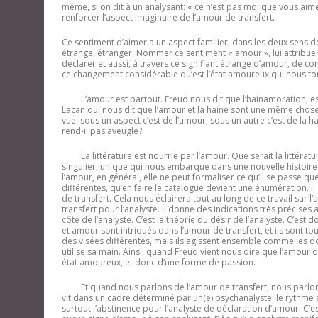
même, si on dit à un analysant: « ce n’est pas moi que vous aime
renforcer l’aspect imaginaire de l’amour de transfert.
Ce sentiment d’aimer a un aspect familier, dans les deux sens de f
étrange, étranger. Nommer ce sentiment « amour », lui attribuer
déclarer et aussi, à travers ce signifiant étrange d’amour, de c
ce changement considérable qu’est l’état amoureux qui nous tom
L’amour est partout. Freud nous dit que l’hainamoration, est 
Lacan qui nous dit que l’amour et la haine sont une même chos
vue: sous un aspect c’est de l’amour, sous un autre c’est de la 
rend-il pas aveugle?
La littérature est nourrie par l’amour. Que serait la littér
singulier, unique qui nous embarque dans une nouvelle histoir
l’amour, en général, elle ne peut formaliser ce qu’il se passe q
différentes, qu’en faire le catalogue devient une énumération. 
de transfert. Cela nous éclairera tout au long de ce travail sur l
transfert pour l’analyste. Il donne des indications très précise
côté de l’analyste. C’est la théorie du désir de l’analyste. C’est 
et amour sont intriqués dans l’amour de transfert, et ils sont t
des visées différentes, mais ils agissent ensemble comme les do
utilise sa main. Ainsi, quand Freud vient nous dire que l’amour 
état amoureux, et donc d’une forme de passion.
Et quand nous parlons de l’amour de transfert, nous parlons d’
vit dans un cadre déterminé par un(e) psychanalyste: le rythme
surtout l’abstinence pour l’analyste de déclaration d’amour. C’e