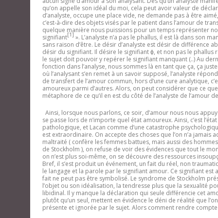
aucun signe d’amour à son analysant. Dès qu’un analyste manifest
qu’on appelle son idéal du moi, cela peut avoir valeur de déclar
d’analyste, occupe une place vide, ne demande pas à être aimé, 
c’est-à-dire des objets visés par le patient dans l’amour de transf
quelque manière nous puissions pour un temps représenter non poi
[1]
signifiant
». L’analyste n’a pas le phallus, il est là dans son manq
sans raison d’être. Le désir d’analyste est désir de différence ab
désir du signifiant. Il désire le signifiant ϕ, et non pas le phallus
le sujet doit pouvoir y repérer le signifiant manquant (..) Au dern
fonction dans l
’
analyse, nous sommes là en tant que ça, ça justeme
o
ù
l
’
analysant s
’
en remet
à un savoir supposé, l
’
analyste répond
de transfert de l
’
amour commun, hors d
’
une cure analytique, c’es
amoureux parmi d’autres. Alors, on peut considérer que ce que
métaphore de ce qu’il en est du côté de l’analyste de l’amour de
Ainsi, lorsque nous parlons, ce soir, d’amour nous nous appuyon
se passe lors de n’importe quel état amoureux. Ainsi, c’est l’é
pathologique, et Lacan comme d’une catastrophe psychologique.
est extraordinaire. On accepte des choses que l’on n’a jamais a
maltraité ( confère les femmes battues, mais aussi des hommes
de Stockholm ), on refuse de voir des évidences que tout le mo
on n’est plus soi-même, on se découvre des ressources insoupçon
Bref, il s’est produit un événement, un fait du réel, non traumatiq
le langage et la parole par le signifiant amour. Ce signifiant e
fait ne peut pas être symbolisé. Le syndrome de Stockholm prés
l’objet ou son idéalisation, la tendresse plus que la sexualité p
libidinal. Il y manque la déclaration qui seule différencie cet 
plutôt qu’un seul, mettent en évidence le déni de réalité que l’
présente et ignorée par le sujet. Alors comment rendre compte