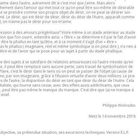
m’aime dans l’autre, autrement dit si c’est moi que j’aime. Mais alors
chement dans l’amour qui met tout ce qu’on peut être soi-même de désirable
ut se prendre comme son propre objet de désir, on ne peut se désirer soi-
. Le désir, qui est désir de désir, désir du désir de l’Autre, apparaît comme
nt, on n’aime pas le désir pour soi-m’aime.
gression à des amours prégénitaux? Voire même à un stade antérieur au stade
on que l’on ouvrir, entendre ainsi: « l’être » se détermine-t-il par le fait d’avoir
 être le phallus en tant qu’être, et à ce moment il s’agit d’un « être »
s le phallus ( imaginaire, réel et même symbolique si on peut dire ), n’a rien à
l’être et de l’avoir qui se pose pour un sujet à partir du stade phallique.
e des sujets à se satisfaire de relations amoureuses où l’autre n’existe qu’en
ce, il peut être remplacé sans aucune perte, sans travail de symbolisation de
ffaire, c’est le désir dans le sens où on peut se passer de l’objet (a) cause de
 par son imaginaire, grâce à l’illusion virtuelle d’avoir deux millions. Le prix
de l’autre, la disparition du désir en tant que désir du désir de l’Autre. Cela
aliste, qui tourne sans cesse, avec des effets aussi addictivants, que ceux
e, peut être pas même le manque du manque. C’est dire que (a) ne manque à
ravail.
Philippe Woloszko.
Metz le 14 novembre 2019.
ubjective, sa prétendue situation, ses excursions techniques. Version E.L.P.