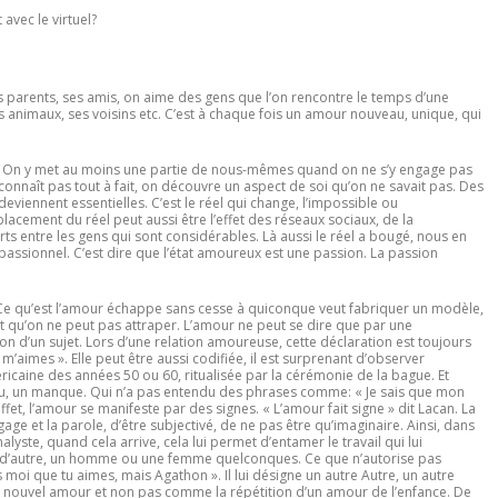
t avec le virtuel?
ents, ses amis, on aime des gens que l’on rencontre le temps d’une
s animaux, ses voisins etc. C’est à chaque fois un amour nouveau, unique, qui
 On y met au moins une partie de nous-mêmes quand on ne s’y engage pas
econnaît pas tout à fait, on découvre un aspect de soi qu’on ne savait pas. Des
deviennent essentielles. C’est le réel qui change, l’impossible ou
acement du réel peut aussi être l’effet des réseaux sociaux, de la
 entre les gens qui sont considérables. Là aussi le réel a bougé, nous en
passionnel. C’est dire que l’état amoureux est une passion. La passion
e qu’est l’amour échappe sans cesse à quiconque veut fabriquer un modèle,
 qu’on ne peut pas attraper. L’amour ne peut se dire que par une
on d’un sujet. Lors d’une relation amoureuse, cette déclaration est toujours
 m’aimes ». Elle peut être aussi codifiée, il est surprenant d’observer
icaine des années 50 ou 60, ritualisée par la cérémonie de la bague. Et
trou, un manque. Qui n’a pas entendu des phrases comme: « Je sais que mon
 effet, l’amour se manifeste par des signes. « L’amour fait signe » dit Lacan. La
gage et la parole, d’être subjectivé, de ne pas être qu’imaginaire. Ainsi, dans
alyste, quand cela arrive, cela lui permet d’entamer le travail qui lui
lui d’autre, un homme ou une femme quelconques. Ce que n’autorise pas
s moi que tu aimes, mais Agathon ». Il lui désigne un autre Autre, un autre
un nouvel amour et non pas comme la répétition d’un amour de l’enfance. De