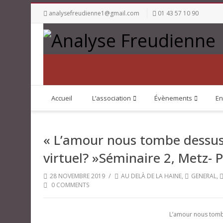
analysefreudienne1@gmail.com
01 43 57 10 90
Accueil
L’association
Évènements
En
« L’amour nous tombe dessus. 
virtuel? »Séminaire 2, Metz- 
/
28 NOVEMBRE 2019
AU DELÀ DE LA HAINE
,
GENERAL
,
0 COMMENTS
L’amour nous tombe