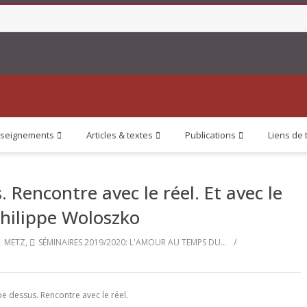
seignements
Articles & textes
Publications
Liens de 
Rencontre avec le réel. Et avec le
Philippe Woloszko
/
METZ
,
SÉMINAIRES 2019/2020: L'AMOUR AU TEMPS DU...
 dessus. Rencontre avec le réel.