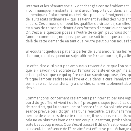
Internet et les réseaux sociaux ont changés considérablement le
« communiquer » instantanément avec n’importe qui dans le mo
authentique déplacement du réel. Nos patients témoignent de ces
de leurs états ordinaires », qui les tiennent éveillés des nuits e
entiers. Ces amours, on peut les qualifier de virtuelles, car elles
n’y a pas de raison de dénier à ces formes d’amour leur caractè
Or, c’est à la question posée à l’Autre de ce qu’il peut nous don
l’amour comme tel ; non pas que l’amour soit identique à chacu
delà de cette demande en tant que l’Autre peut ou non nous 
En écoutant quelques patients parler de leurs amours, via les ré
d’amour; de plus quand un sujet affirme être amoureux, il y a li
En effet, dire qu
’
il n
’
est pas amoureux revient à dire que l
’
on sait
que le
« savoir
»
de Socrate sur l
’
amour consiste en ce
qu
’
il ne s
le fait qu’il sait que ce qui opère c’est un savoir supposé, c
’
est q
fait que l
’
amour s
’
adresse à l’être et que dans la cure, l
’
analysant
séminaire sur le transfert. Il y a cherché, sans véritablement ab
désir.
Commençons, concernant ces amours par internet, par une vigne
bord du gouffre, et vient ( de loin ) presque chaque jour, à sa 
de transfert, qui lui assure une présence réelle. Sa solitude est a
séance prévue où il dit qu’il a fait une rencontre. C’est une femme
perdue de vue. Lors de cette rencontre, il ne se passe rien, ils n
cela ne va plus très bien dans son couple, c’est tout, probablem
suite beaucoup mieux. Que s’est-il passé? Il dit qu’il est pressé de
plus seul. La présence de l’être aimé est effective par l’échang