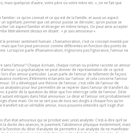
z, mais quelqu’un d’autre, votre père ou votre mère etc. », on ne fait que
amilier: ce qu’on connait et ce qui est de la famille; et aussi un aspect
 un signifiant, permet que cet amour puisse se dérouler, qu’on puisse se
oncilier cet aspect familier et étranger en même temps. On peut ainsi accepter
be littéralement dessus en disant : « je suis amoureux ».
le premier sentiment humain. L’hainamoration, c’est ce concept inventé par
e mais que l’on peut percevoir comme différentes en fonction des points de
haine. Lorsqu’on parle d’hainamoration, n’ignorons pas l’ignorance, l’amour ne
ature sans l’amour? Chaque écrivain, chaque roman ou poème raconte un amour
e d’amour. La psychanalyse ne peut donner de représentation de ce qu’est
ue lors d’un amour particulier. Lacan parle de l’amour de tellement de façons
Il avance nombres d’éléments éclairants sur l’amour, et cela concerne l’amour
’amour. S’il a développé une théorie de l’amour, c’est celle de l’amour de
s aux analystes pour leur permettre de se repérer dans l’amour de transfert du
donc à partir de la question du désir que l’on interroge celle de l’amour. Désir
out autant intriqués dans l’état amoureux. Le désir et l’amour ont probablement
igts d’une main. On ne se sert pas de tous ses doigts à chaque fois qu’on
de transfert est un véritable amour, nous pouvons entendre qu’il s’agit d’un
un état amoureux qui se produit avec un(e) analyste. C’est-à-dire qu’il se
 et la durée des séances, le paiement, l’abstinence physique évidemment, mais
st la fonction du désir d’analyste de permettre à un analyste de ne manifester