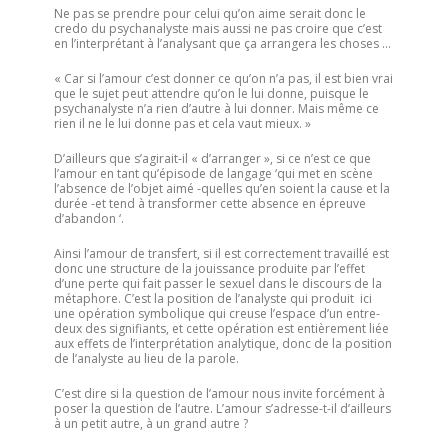
Ne pas se prendre pour celui qu’on aime serait donc le
credo du psychanalyste mais aussi ne pas croire que c’est
en l’interprétant à l’analysant que ça arrangera les choses …
« Car si l’amour c’est donner ce qu’on n’a pas, il est bien vrai
que le sujet peut attendre qu’on le lui donne, puisque le
psychanalyste n’a rien d’autre à lui donner. Mais même ce
rien il ne le lui donne pas et cela vaut mieux. »
D’ailleurs que s’agirait-il « d’arranger », si ce n’est ce que
l’amour en tant qu’épisode de langage ‘qui met en scène
l’absence de l’objet aimé -quelles qu’en soient la cause et la
durée -et tend à transformer cette absence en épreuve
d’abandon ‘.
Ainsi l’amour de transfert, si il est correctement travaillé est
donc une structure de la jouissance produite par l’effet
d’une perte qui fait passer le sexuel dans le discours de la
métaphore. C’est la position de l’analyste qui produit ici
une opération symbolique qui creuse l’espace d’un entre-
deux des signifiants, et cette opération est entièrement liée
aux effets de l’interprétation analytique, donc de la position
de l’analyste au lieu de la parole.
C’est dire si la question de l’amour nous invite forcément à
poser la question de l’autre. L’amour s’adresse-t-il d’ailleurs
à un petit autre, à un grand autre ?