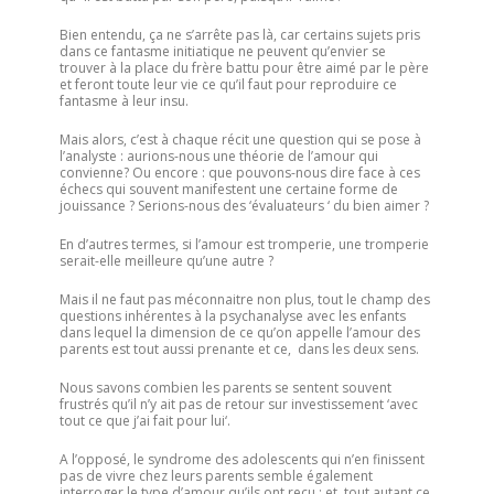
Bien entendu, ça ne s’arrête pas là, car certains sujets pris
dans ce fantasme initiatique ne peuvent qu’envier se
trouver à la place du frère battu pour être aimé par le père
et feront toute leur vie ce qu’il faut pour reproduire ce
fantasme à leur insu.
Mais alors, c’est à chaque récit une question qui se pose à
l’analyste : aurions-nous une théorie de l’amour qui
convienne? Ou encore : que pouvons-nous dire face à ces
échecs qui souvent manifestent une certaine forme de
jouissance ? Serions-nous des ‘évaluateurs ‘ du bien aimer ?
En d’autres termes, si l’amour est tromperie, une tromperie
serait-elle meilleure qu’une autre ?
Mais il ne faut pas méconnaitre non plus, tout le champ des
questions inhérentes à la psychanalyse avec les enfants
dans lequel la dimension de ce qu’on appelle l’amour des
parents est tout aussi prenante et ce, dans les deux sens.
Nous savons combien les parents se sentent souvent
frustrés qu’il n’y ait pas de retour sur investissement ‘avec
tout ce que j’ai fait pour lui‘.
A l’opposé, le syndrome des adolescents qui n’en finissent
pas de vivre chez leurs parents semble également
interroger le type d’amour qu’ils ont reçu ; et tout autant ce