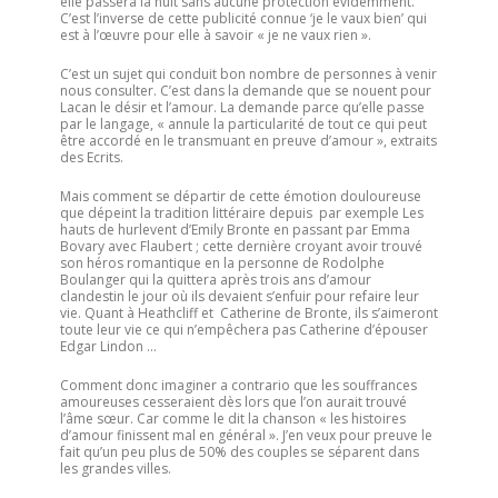
elle passera la nuit sans aucune protection évidemment.
C’est l’inverse de cette publicité connue ‘je le vaux bien’ qui
est à l’œuvre pour elle à savoir « je ne vaux rien ».
C’est un sujet qui conduit bon nombre de personnes à venir
nous consulter. C’est dans la demande que se nouent pour
Lacan le désir et l’amour. La demande parce qu’elle passe
par le langage, « annule la particularité de tout ce qui peut
être accordé en le transmuant en preuve d’amour », extraits
des Ecrits.
Mais comment se départir de cette émotion douloureuse
que dépeint la tradition littéraire depuis par exemple Les
hauts de hurlevent d’Emily Bronte en passant par Emma
Bovary avec Flaubert ; cette dernière croyant avoir trouvé
son héros romantique en la personne de Rodolphe
Boulanger qui la quittera après trois ans d’amour
clandestin le jour où ils devaient s’enfuir pour refaire leur
vie. Quant à Heathcliff et Catherine de Bronte, ils s’aimeront
toute leur vie ce qui n’empêchera pas Catherine d’épouser
Edgar Lindon …
Comment donc imaginer a contrario que les souffrances
amoureuses cesseraient dès lors que l’on aurait trouvé
l’âme sœur. Car comme le dit la chanson « les histoires
d’amour finissent mal en général ». J’en veux pour preuve le
fait qu’un peu plus de 50% des couples se séparent dans
les grandes villes.