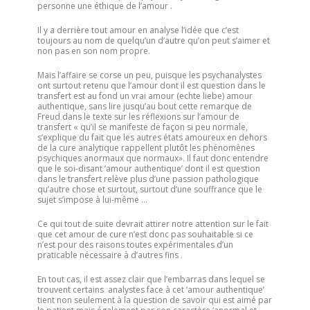
personne une éthique de l’amour .
Il y a derrière tout amour en analyse l’idée que c’est
toujours au nom de quelqu’un d’autre qu’on peut s’aimer et
non pas en son nom propre.
Mais l’affaire se corse un peu, puisque les psychanalystes
ont surtout retenu que l’amour dont il est question dans le
transfert est au fond un vrai amour (echte liebe) amour
authentique, sans lire jusqu’au bout cette remarque de
Freud dans le texte sur les réflexions sur l’amour de
transfert « qu’il se manifeste de façon si peu normale,
s’explique du fait que les autres états amoureux en dehors
de la cure analytique rappellent plutôt les phénomènes
psychiques anormaux que normaux». Il faut donc entendre
que le soi-disant ‘amour authentique’ dont il est question
dans le transfert relève plus d’une passion pathologique
qu’autre chose et surtout, surtout d’une souffrance que le
sujet s’impose à lui-même …
Ce qui tout de suite devrait attirer notre attention sur le fait
que cet amour de cure n’est donc pas souhaitable si ce
n’est pour des raisons toutes expérimentales d’un
praticable nécessaire à d’autres fins .
En tout cas, il est assez clair que l’embarras dans lequel se
trouvent certains analystes face à cet ‘amour authentique’
tient non seulement à la question de savoir qui est aimé par