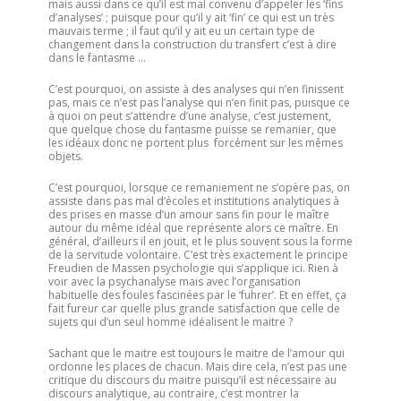
mais aussi dans ce qu’il est mal convenu d’appeler les ‘fins
d’analyses’ ; puisque pour qu’il y ait ‘fin’ ce qui est un très
mauvais terme ; il faut qu’il y ait eu un certain type de
changement dans la construction du transfert c’est à dire
dans le fantasme …
C’est pourquoi, on assiste à des analyses qui n’en finissent
pas, mais ce n’est pas l’analyse qui n’en finit pas, puisque ce
à quoi on peut s’attendre d’une analyse, c’est justement,
que quelque chose du fantasme puisse se remanier, que
les idéaux donc ne portent plus forcément sur les mêmes
objets.
C’est pourquoi, lorsque ce remaniement ne s’opère pas, on
assiste dans pas mal d’écoles et institutions analytiques à
des prises en masse d’un amour sans fin pour le maître
autour du même idéal que représente alors ce maître. En
général, d’ailleurs il en jouit, et le plus souvent sous la forme
de la servitude volontaire. C’est très exactement le principe
Freudien de Massen psychologie qui s’applique ici. Rien à
voir avec la psychanalyse mais avec l’organisation
habituelle des foules fascinées par le ‘fuhrer’. Et en effet, ça
fait fureur car quelle plus grande satisfaction que celle de
sujets qui d’un seul homme idéalisent le maitre ?
Sachant que le maitre est toujours le maitre de l’amour qui
ordonne les places de chacun. Mais dire cela, n’est pas une
critique du discours du maitre puisqu’il est nécessaire au
discours analytique, au contraire, c’est montrer la