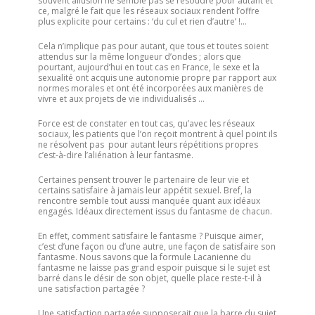
souvent allusion ne semble pas se résoudre pour autant et
ce, malgré le fait que les réseaux sociaux rendent l’offre
plus explicite pour certains : ‘du cul et rien d’autre’ !…
Cela n’implique pas pour autant, que tous et toutes soient
attendus sur la même longueur d’ondes ; alors que
pourtant, aujourd’hui en tout cas en France, le sexe et la
sexualité ont acquis une autonomie propre par rapport aux
normes morales et ont été incorporées aux manières de
vivre et aux projets de vie individualisés …
Force est de constater en tout cas, qu’avec les réseaux
sociaux, les patients que l’on reçoit montrent à quel point ils
ne résolvent pas pour autant leurs répétitions propres
c’est-à-dire l’aliénation à leur fantasme.
Certaines pensent trouver le partenaire de leur vie et
certains satisfaire à jamais leur appétit sexuel. Bref, la
rencontre semble tout aussi manquée quant aux idéaux
engagés. Idéaux directement issus du fantasme de chacun.
En effet, comment satisfaire le fantasme ? Puisque aimer,
c’est d’une façon ou d’une autre, une façon de satisfaire son
fantasme. Nous savons que la formule Lacanienne du
fantasme ne laisse pas grand espoir puisque si le sujet est
barré dans le désir de son objet, quelle place reste-t-il à
une satisfaction partagée ?
Une satisfaction partagée supposerait que la barre du sujet