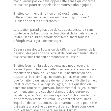
manquerons pas de développer cette année qui concerne
ce que l’on pourrait appeler ‘les amours pathologiques’.
En effet, comment aime-t-on en névrosé, aime-t-on
différemment en pervers, ou encore en psychotique ?
Quelles en sont les différences ?
La situation paradigmatique de ces questions serait sans
doute celle de l’érotomanie d’un côté et de la mélancolie de
l’autre ; sans oublier l’amour dont témoignent tous les
pédophiles à l’égard de leur objet …
Ce sera sans doute l’occasion de différencier l’amour de la
passion, des passions de l’être et de nous demander alors
que serait une rencontre amoureuse réussie ?
En effet, bon nombre des patients que nous recevons
viennent pour interroger cette question face à leurs échecs
répétitifs de l’amour ou encore à leur insatisfaction par
rapport à l’être aimé qui ne donne jamais exactement ce
que l’on attend ou encore de leur propre difficulté à aimer.
C’est ici, comme je l’ai déjà souligné, que la question du
fantasme touche toujours aux fondements du sujet. En effet,
comment entendre ces choix d’amours douloureux et
répétitifs, si ce n’est dans une reprise d’un des trois temps
de ce fameux article de Freud. Un enfant est battu dans
lequel un des temps consiste à remarquer que la petite fille
qui assiste à la scène du père qui bat son frère considère
qu’ ‘il est battu par son père, puisqu’il l’aime’.