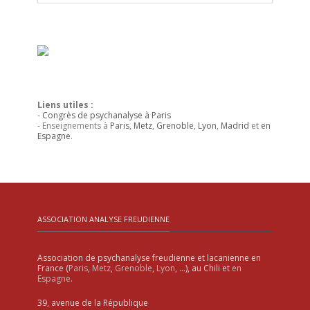
Liens utiles :
-
Congrès de psychanalyse à Paris
- Enseignements à
Paris
,
Metz
,
Grenoble
,
Lyon
,
Madrid
et
en
Espagne
.
ASSOCIATION ANALYSE FREUDIENNE
Association de psychanalyse freudienne et lacanienne en
France (
Paris
,
Metz
,
Grenoble
,
Lyon
, …), au Chili et
en
Espagne
.
39, avenue de la République