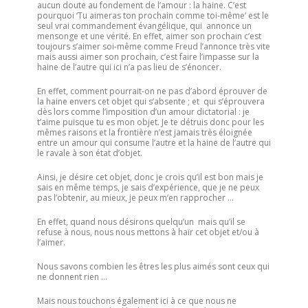
aucun doute au fondement de l’amour : la haine. C’est
pourquoi ‘Tu aimeras ton prochain comme toi-même‘ est le
seul vrai commandement évangélique, qui annonce un
mensonge et une vérité. En effet, aimer son prochain c’est
toujours s’aimer soi-même comme Freud l’annonce très vite
mais aussi aimer son prochain, c’est faire l’impasse sur la
haine de l’autre qui ici n’a pas lieu de s’énoncer.
En effet, comment pourrait-on ne pas d’abord éprouver de
la haine envers cet objet qui s’absente ; et qui s’éprouvera
dès lors comme l’imposition d’un amour dictatorial : je
t’aime puisque tu es mon objet. Je te détruis donc pour les
mêmes raisons et la frontière n’est jamais très éloignée
entre un amour qui consume l’autre et la haine de l’autre qui
le ravale à son état d’objet.
Ainsi, je désire cet objet, donc je crois qu’il est bon mais je
sais en même temps, je sais d’expérience, que je ne peux
pas l’obtenir, au mieux, je peux m’en rapprocher …
En effet, quand nous désirons quelqu’un mais qu’il se
refuse à nous, nous nous mettons à haïr cet objet et/ou à
l’aimer.
Nous savons combien les êtres les plus aimés sont ceux qui
ne donnent rien …
Mais nous touchons également ici à ce que nous ne