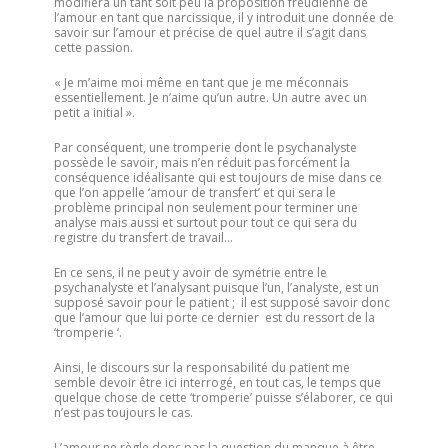
modifiera un tant soit peu la proposition freudienne de
l’amour en tant que narcissique, il y introduit une donnée de
savoir sur l’amour et précise de quel autre il s’agit dans
cette passion.
« Je m’aime moi même en tant que je me méconnais
essentiellement. Je n’aime qu’un autre. Un autre avec un
petit a initial ».
Par conséquent, une tromperie dont le psychanalyste
possède le savoir, mais n’en réduit pas forcément la
conséquence idéalisante qui est toujours de mise dans ce
que l’on appelle ‘amour de transfert’ et qui sera le
problème principal non seulement pour terminer une
analyse mais aussi et surtout pour tout ce qui sera du
registre du transfert de travail…
En ce sens, il ne peut y avoir de symétrie entre le
psychanalyste et l’analysant puisque l’un, l’analyste, est un
supposé savoir pour le patient ; il est supposé savoir donc
que l’amour que lui porte ce dernier est du ressort de la
‘tromperie ‘.
Ainsi, le discours sur la responsabilité du patient me
semble devoir être ici interrogé, en tout cas, le temps que
quelque chose de cette ‘tromperie’ puisse s’élaborer, ce qui
n’est pas toujours le cas.
L’amour ne règle donc pas la question du manque à être,