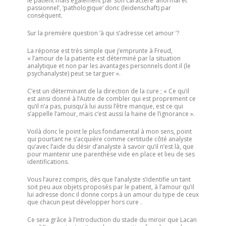
le patient mais également par son caractère ‘anormal et
passionnel’, ‘pathologique‘ donc (leidenschaft) par
conséquent.
Sur la première question ‘à qui s’adresse cet amour ‘?
La réponse est très simple que j’emprunte à Freud,
« l’amour de la patiente est déterminé par la situation
analytique et non par les avantages personnels dont il (le
psychanalyste) peut se targuer ».
C’est un déterminant de la direction de la cure ; « Ce qu’il
est ainsi donné à l’Autre de combler qui est proprement ce
qu’il n’a pas, puisqu’à lui aussi l’être manque, est ce qui
s’appelle l’amour, mais c’est aussi la haine de l’ignorance ».
Voilà donc le point le plus fondamental à mon sens, point
qui pourtant ne s’acquière comme certitude côté analyste
qu’avec l’aide du désir d’analyste à savoir qu’il n’est là, que
pour maintenir une parenthèse vide en place et lieu de ses
identifications.
Vous l’aurez compris, dès que l’analyste s’identifie un tant
soit peu aux objets proposés par le patient, à l’amour qu’il
lui adresse donc il donne corps à un amour du type de ceux
que chacun peut développer hors cure .
Ce sera grâce à l’introduction du stade du miroir que Lacan