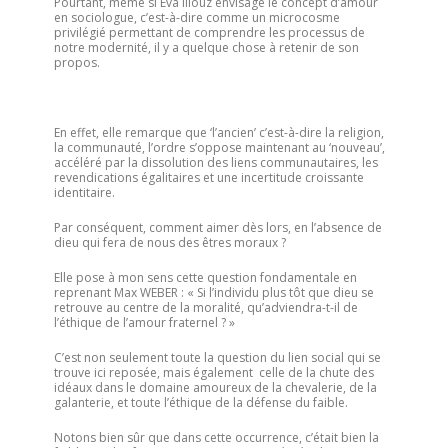
Pourtant, même si Eva Illouz envisage le concept d’amour
en sociologue, c’est-à-dire comme un microcosme
privilégié permettant de comprendre les processus de
notre modernité, il y a quelque chose à retenir de son
propos.
En effet, elle remarque que ‘l’ancien’ c’est-à-dire la religion,
la communauté, l’ordre s’oppose maintenant au ‘nouveau’,
accéléré par la dissolution des liens communautaires, les
revendications égalitaires et une incertitude croissante
identitaire.
Par conséquent, comment aimer dès lors, en l’absence de
dieu qui fera de nous des êtres moraux ?
Elle pose à mon sens cette question fondamentale en
reprenant Max WEBER : « Si l’individu plus tôt que dieu se
retrouve au centre de la moralité, qu’adviendra-t-il de
l’éthique de l’amour fraternel ? »
C’est non seulement toute la question du lien social qui se
trouve ici reposée, mais également celle de la chute des
idéaux dans le domaine amoureux de la chevalerie, de la
galanterie, et toute l’éthique de la défense du faible.
Notons bien sûr que dans cette occurrence, c’était bien la