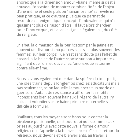
anorexique à la dimension amour –haine, même si c’est à
nouveau l’occasion de montrer combien l’idée de l’enjeu
d’une même et seule pulsion ‘hainamorante‘ se révèle ici
bien pratique, et ce d’autant plus que ça permet de
résoudre cet énigmatique concept d’ambivalence qui n’a
quasiment plus de raison d’être… Il faut alors chercher
pour l’anorexique , et Lacan le signale également , du côté
du religieux .
En effet, la dimension de la ‘purification’ par le jeûne est
souvent un discours tenu par ces sujets, le plus souvent des
femmes, sur leur corps… Ce n’est sans doute pas l’effet du
hasard, si la haine de l’autre repose sur son « impureté »,
signifiant que l’on retrouve chez l’anorexique retourné
contre elle-même.
Nous savons également que dans la sphère du tout-petit,
une idée traine depuis longtemps chez les éducateurs mais
pas seulement, selon laquelle l’amour serait un mode de
guérison… Autant de résistance à affronter les motifs
inconscients bien souvent haineux à l’égard de l’autre. J’y
inclue ici volontiers cette haine primaire maternelle si
difficile à formuler.
D’ailleurs, tous les moyens sont bons pour contrer la
bivalence pulsionnelle, c’est pourquoi nous sommes aux
prises aujourd’hui avec cette nouvelle forme d’amour
religieux qui s’appelle « la bienveillance ». C’est le retour du
religieux, nous devons être bienveillants, au travail, à