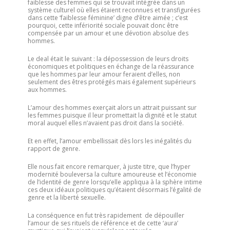
faiblesse des femmes qui se trouvait intégrée dans un
système culturel où elles étaient reconnues et transfigurées
dans cette ‘faiblesse féminine’ digne d’être aimée ; c’est
pourquoi, cette infériorité sociale pouvait donc être
compensée par un amour et une dévotion absolue des
hommes.
Le deal était le suivant : la dépossession de leurs droits
économiques et politiques en échange de la réassurance
que les hommes par leur amour feraient d’elles, non
seulement des êtres protégés mais également supérieurs
aux hommes.
L’amour des hommes exerçait alors un attrait puissant sur
les femmes puisque il leur promettait la dignité et le statut
moral auquel elles n’avaient pas droit dans la société.
Et en effet, l’amour embellissait dès lors les inégalités du
rapport de genre.
Elle nous fait encore remarquer, à juste titre, que l’hyper
modernité bouleversa la culture amoureuse et l’économie
de l’identité de genre lorsqu’elle appliqua à la sphère intime
ces deux idéaux politiques qu’étaient désormais l’égalité de
genre et la liberté sexuelle.
La conséquence en fut très rapidement de dépouiller
l’amour de ses rituels de référence et de cette ‘aura’